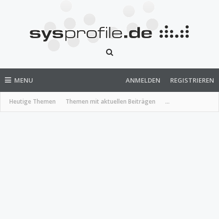
MENU
ANMELDEN
REGISTRIEREN
Heutige Themen
Themen mit aktuellen Beiträgen
...