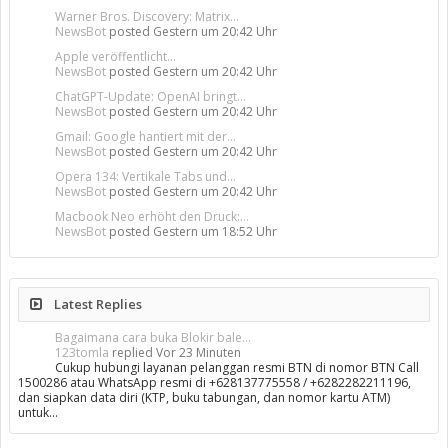
Warner Bros. Discovery: Matrix...
NewsBot
posted
Gestern um 20:42 Uhr
Apple veröffentlicht...
NewsBot
posted
Gestern um 20:42 Uhr
ChatGPT-Update: OpenAI bringt...
NewsBot
posted
Gestern um 20:42 Uhr
Gmail: Google hantiert mit der...
NewsBot
posted
Gestern um 20:42 Uhr
Opera 134: Vertikale Tabs und...
NewsBot
posted
Gestern um 20:42 Uhr
Macbook Neo erhöht den Druck:...
NewsBot
posted
Gestern um 18:52 Uhr
Latest Replies
Bagaimana cara buka Blokir bale...
123tomla
replied
Vor 23 Minuten
Cukup hubungi layanan pelanggan resmi BTN di nomor BTN Call
1500286 atau WhatsApp resmi di +628137775558 / +6282282211196,
dan siapkan data diri (KTP, buku tabungan, dan nomor kartu ATM)
untuk…