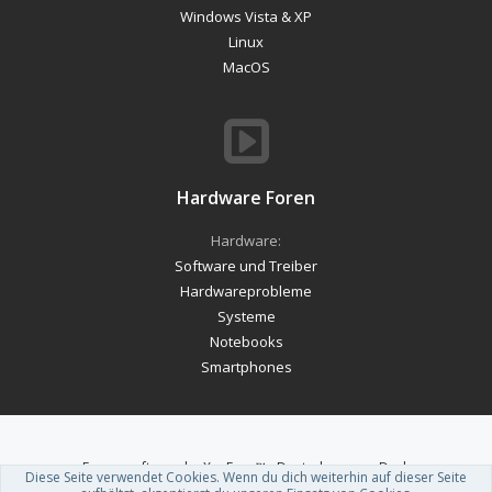
Windows Vista & XP
Linux
MacOS
Hardware Foren
Hardware:
Software und Treiber
Hardwareprobleme
Systeme
Notebooks
Smartphones
Forum software by XenForo™
-
Deutsch von xenDach
Diese Seite verwendet Cookies. Wenn du dich weiterhin auf dieser Seite
Theme designed by
ThemeHouse
.