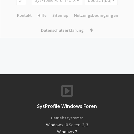
SysProfile Forum - UI.X
Deutsch [Du]
Kontakt
Hilfe
Sitemap
Nutzungsbedingungen
Datenschutzerklärung
SysProfile Windows Foren
Betriebssysteme:
Windows 10
Seiten:
2
,
3
Windows 7