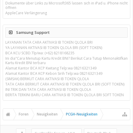
Dokumente über Links zu Microsoft365 lassen sich in iPad u. iPhone nicht
öffnen
AppleCare Verlängerung
Samsung Support
LAYANAN TATA CARA AKTIVASI IB TOKEN QLOLA BRI
YA LAYANAN AKTIVASI IB TOKEN QLOLA BRI (SOFT TOKEN)
BCA KCU SCBD.Tlp/wa: (+62) 8218168235
Ini dia"Cara Menutup Kartu Kredit BNI? Berikut Cara Tutup Menonaktifkan
Kartu Kredit BNI terbaru
Alamat Kantor BCA KCP Kwitang Telp:wa 08216321349
Alamat Kantor BCA KCP Kebon Sirih Telp:wa 08216321349
(SIMSAK) BERIKUT CARA AKTIVASI IB TOKEN QLOLA
TATA CARA BERIKUT CARA AKTIVASI IB TOKEN QLOLA BRI (SOFT TOKEN)
INI TRIK DAN TATA CARA AKTIVASI IB TOKEN QLOLA
BERITA TERKINI BARU CARA AKTIVASI IB TOKEN QLOLA BRI SOFT TOKEN
Foren
Neuigkeiten
PCGH-Neuigkeiten