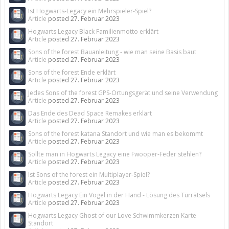
Ist Hogwarts-Legacy ein Mehrspieler-Spiel?
Article
posted
27. Februar 2023
Hogwarts Legacy Black Familienmotto erklärt
Article
posted
27. Februar 2023
Sons of the forest Bauanleitung - wie man seine Basis baut
Article
posted
27. Februar 2023
Sons of the forest Ende erklärt
Article
posted
27. Februar 2023
Jedes Sons of the forest GPS-Ortungsgerät und seine Verwendung
Article
posted
27. Februar 2023
Das Ende des Dead Space Remakes erklärt
Article
posted
27. Februar 2023
Sons of the forest katana Standort und wie man es bekommt
Article
posted
27. Februar 2023
Sollte man in Hogwarts Legacy eine Fwooper-Feder stehlen?
Article
posted
27. Februar 2023
Ist Sons of the forest ein Multiplayer-Spiel?
Article
posted
27. Februar 2023
Hogwarts Legacy Ein Vogel in der Hand - Lösung des Türrätsels
Article
posted
27. Februar 2023
Hogwarts Legacy Ghost of our Love Schwimmkerzen Karte
Standort