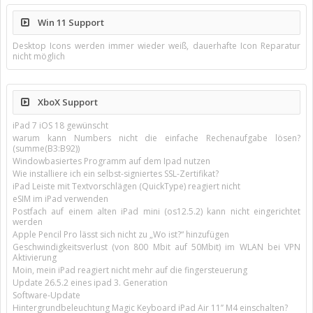
Win 11 Support
Desktop Icons werden immer wieder weiß, dauerhafte Icon Reparatur
nicht möglich
XboX Support
iPad 7 iOS 18 gewünscht
warum kann Numbers nicht die einfache Rechenaufgabe lösen?
(summe(B3:B92))
Windowbasiertes Programm auf dem Ipad nutzen
Wie installiere ich ein selbst-signiertes SSL-Zertifikat?
iPad Leiste mit Textvorschlägen (QuickType) reagiert nicht
eSIM im iPad verwenden
Postfach auf einem alten iPad mini (os12.5.2) kann nicht eingerichtet
werden
Apple Pencil Pro lässt sich nicht zu „Wo ist?“ hinzufügen
Geschwindigkeitsverlust (von 800 Mbit auf 50Mbit) im WLAN bei VPN
Aktivierung
Moin, mein iPad reagiert nicht mehr auf die fingersteuerung
Update 26.5.2 eines ipad 3. Generation
Software-Update
Hintergrundbeleuchtung Magic Keyboard iPad Air 11’’ M4 einschalten?