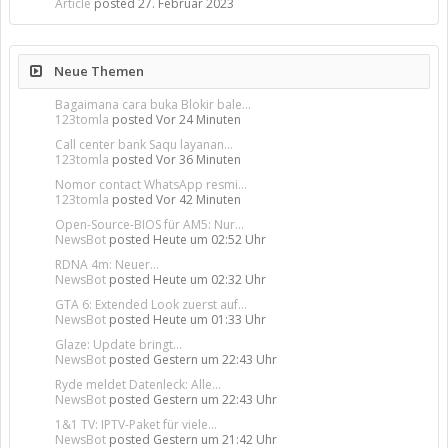
Article
posted
27. Februar 2023
Neue Themen
Bagaimana cara buka Blokir bale...
123tomla
posted
Vor 24 Minuten
Call center bank Saqu layanan...
123tomla
posted
Vor 36 Minuten
Nomor contact WhatsApp resmi...
123tomla
posted
Vor 42 Minuten
Open-Source-BIOS für AM5: Nur...
NewsBot
posted
Heute um 02:52 Uhr
RDNA 4m: Neuer...
NewsBot
posted
Heute um 02:32 Uhr
GTA 6: Extended Look zuerst auf...
NewsBot
posted
Heute um 01:33 Uhr
Glaze: Update bringt...
NewsBot
posted
Gestern um 22:43 Uhr
Ryde meldet Datenleck: Alle...
NewsBot
posted
Gestern um 22:43 Uhr
1&1 TV: IPTV-Paket für viele...
NewsBot
posted
Gestern um 21:42 Uhr