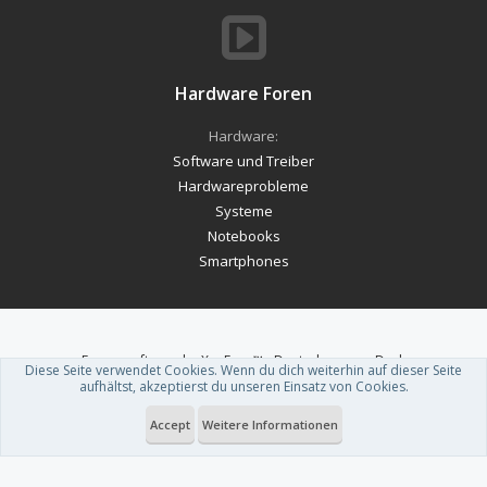
Hardware Foren
Hardware:
Software und Treiber
Hardwareprobleme
Systeme
Notebooks
Smartphones
Forum software by XenForo™
-
Deutsch von xenDach
Diese Seite verwendet Cookies. Wenn du dich weiterhin auf dieser Seite
Theme designed by
ThemeHouse
.
aufhältst, akzeptierst du unseren Einsatz von Cookies.
Accept
Weitere Informationen
Du betrachtest gerade: EnBW: Günstiger laden an eigenen Stationen im
Sommer