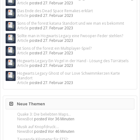
Article
posted
27. Februar 2023
Das Ende des Dead Space Remakes erklärt
Article
posted
27. Februar 2023
Sons of the forest katana Standort und wie man es bekommt
Article
posted
27. Februar 2023
Sollte man in Hogwarts Legacy eine Fwooper-Feder stehlen?
Article
posted
27. Februar 2023
Ist Sons of the forest ein Multiplayer-Spiel?
Article
posted
27. Februar 2023
Hogwarts Legacy Ein Vogel in der Hand - Lösung des Türrätsels
Article
posted
27. Februar 2023
Hogwarts Legacy Ghost of our Love Schwimmkerzen Karte
Standort
Article
posted
27. Februar 2023
Neue Themen
Quake 3: Die beliebten Maps...
NewsBot
posted
Vor 36 Minuten
Musik auf Knopfdruck:...
NewsBot
posted
Vor 46 Minuten
Tausende Kilometer für ETS2:...