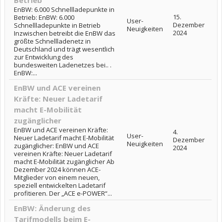
Betrieb
EnBW: 6.000 Schnellladepunkte in
15.
Betrieb: EnBW: 6.000
User-
Dezember
Schnellladepunkte in Betrieb
Neuigkeiten
2024
Inzwischen betreibt die EnBW das
größte Schnellladenetz in
Deutschland und trägt wesentlich
zur Entwicklung des
bundesweiten Ladenetzes bei.. .
EnBW:...
EnBW und ACE vereinen
Kräfte: Neuer Ladetarif
macht E-Mobilität
zugänglicher
EnBW und ACE vereinen Kräfte:
4.
User-
Neuer Ladetarif macht E-Mobilität
Dezember
Neuigkeiten
zugänglicher: EnBW und ACE
2024
vereinen Kräfte: Neuer Ladetarif
macht E-Mobilität zugänglicher Ab
Dezember 2024 können ACE-
Mitglieder von einem neuen,
speziell entwickelten Ladetarif
profitieren. Der „ACE e-POWER“...
EnBW: Änderung des
Tarifmodells beim E-