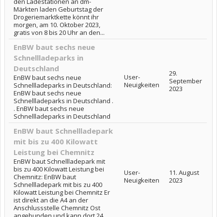
den Ladestationen an dm-
Märkten laden Geburtstag der
Drogeriemarktkette könnt ihr
morgen, am 10. Oktober 2023,
gratis von 8 bis 20 Uhr an den...
EnBW baut sechs neue
Schnellladeparks in
Deutschland
29.
User-
EnBW baut sechs neue
September
Neuigkeiten
Schnellladeparks in Deutschland:
2023
EnBW baut sechs neue
Schnellladeparks in Deutschland .
. EnBW baut sechs neue
Schnellladeparks in Deutschland
EnBW baut Schnellladepark
mit bis zu 400 Kilowatt
Leistung bei Chemnitz
EnBW baut Schnellladepark mit
bis zu 400 Kilowatt Leistung bei
User-
11. August
Chemnitz: EnBW baut
Neuigkeiten
2023
Schnellladepark mit bis zu 400
Kilowatt Leistung bei Chemnitz Er
ist direkt an die A4 an der
Anschlussstelle Chemnitz Ost
angebunden und kann dort 24