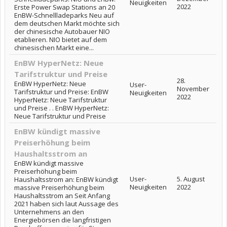
Neuigkeiten
2022
Erste Power Swap Stations an 20
EnBW-Schnellladeparks Neu auf
dem deutschen Markt möchte sich
der chinesische Autobauer NIO
etablieren. NIO bietet auf dem
chinesischen Markt eine...
EnBW HyperNetz: Neue
Tarifstruktur und Preise
28.
EnBW HyperNetz: Neue
User-
November
Tarifstruktur und Preise: EnBW
Neuigkeiten
2022
HyperNetz: Neue Tarifstruktur
und Preise . . EnBW HyperNetz:
Neue Tarifstruktur und Preise
EnBW kündigt massive
Preiserhöhung beim
Haushaltsstrom an
EnBW kündigt massive
Preiserhöhung beim
User-
5. August
Haushaltsstrom an: EnBW kündigt
Neuigkeiten
2022
massive Preiserhöhung beim
Haushaltsstrom an Seit Anfang
2021 haben sich laut Aussage des
Unternehmens an den
Energiebörsen die langfristigen