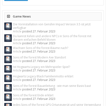
Game News
Die Vorinstallation von Genshin Impact Version 3.5 ist jetzt
verfügbar
Article
posted
27. Februar 2023
Du kannst Kelvin und andere NPCs in Sons of the forest mit
diesem einfachen Befehl klonen
Article
posted
27. Februar 2023
Wachsen Sons of the forest-Bäume nach?
Article
posted
27. Februar 2023
Sons of the forest Modern Axe Standort
Article
posted
27. Februar 2023
Ist Hogwarts-Legacy ein Mehrspieler-Spiel?
Article
posted
27. Februar 2023
Hogwarts Legacy Black Familienmotto erklärt
Article
posted
27. Februar 2023
Sons of the forest Bauanleitung - wie man seine Basis baut
Article
posted
27. Februar 2023
Sons of the forest Ende erklärt
Article
posted
27. Februar 2023
Jedes Sons of the forest GPS-Ortungsgerät und seine Verwendung