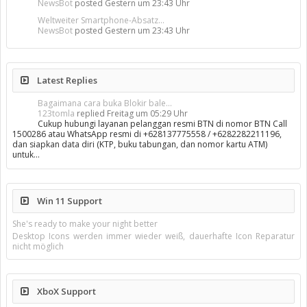
NewsBot
posted
Gestern um 23:43 Uhr
Weltweiter Smartphone-Absatz...
NewsBot
posted
Gestern um 23:43 Uhr
Latest Replies
Bagaimana cara buka Blokir bale...
123tomla
replied
Freitag um 05:29 Uhr
Cukup hubungi layanan pelanggan resmi BTN di nomor BTN Call
1500286 atau WhatsApp resmi di +628137775558 / +6282282211196,
dan siapkan data diri (KTP, buku tabungan, dan nomor kartu ATM)
untuk…
Win 11 Support
She's ready to make your night better
Desktop Icons werden immer wieder weiß, dauerhafte Icon Reparatur
nicht möglich
XboX Support