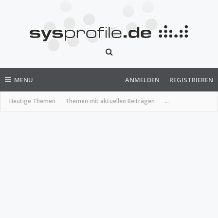
MENU
ANMELDEN
REGISTRIEREN
Heutige Themen
Themen mit aktuellen Beiträgen
...