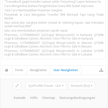
"Transaksi B gagal transfer namun saldo Terpotong? Lapor kemana Ya
Cara Mengetahui Bahwa Pengembalian Dana BNI Sudah Diproses
Tata Cara Membatalkan Pinjaman Uangme
Penyebab & Cara Mengatasi Transfer BNI Berhasil Tapi Uang Tidak
Masuk
Apa solusi jika uangnya belum masuk di rekening tujuan, tapi transaksi
sudah berhasil BNI?
tata cara membatalkan pinjaman rupiah cepat
Pharmacy +27838860267 {{{Origial Misoprostol}} In Kampala ((100%
Legit & Safe))New Cytotec Abortion Clinic Pills For Sale In Kampala
Pharmacy +27838860267 {{{Origial Misoprostol}} In Manzini ((100%
Legit & Safe))New Cytotec Abortion Clinic Pills For Sale In Manzini
Pharmacy +27838860267 {{{Origial Misoprostol}} In Lobatse ((100%
Legit & Safe))New Cytotec Abortion Clinic Pills For Sale In Lobatse
Foren
Neuigkeiten
User-Neuigkeiten
SysProfile Forum - UI.X
Deutsch [Du]
Kontakt
Hilfe
Sitemap
Nutzungsbedingungen