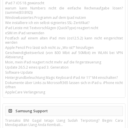
iPad 7 iOS 18 gewünscht
warum kann Numbers nicht die einfache Rechenaufgabe lösen?
(summe(B3:B92))
Windowbasiertes Programm auf dem Ipad nutzen
Wie installiere ich ein selbst-signiertes SSL-Zertifikat?
iPad Leiste mit Textvorschlägen (QuickType) reagiert nicht
eSIM im iPad verwenden
Postfach auf einem alten iPad mini (os12.5.2) kann nicht eingerichtet
werden
Apple Pencil Pro lässt sich nicht zu „Wo ist?“ hinzufügen
Geschwindigkeitsverlust (von 800 Mbit auf 50Mbit) im WLAN bei VPN
Aktivierung
Moin, mein iPad reagiert nicht mehr auf die fingersteuerung
Update 26.5.2 eines ipad 3. Generation
Software-Update
Hintergrundbeleuchtung Magic Keyboard iPad Air 11’’ M4 einschalten?
Dokumente über Links zu Microsoft365 lassen sich in iPad u. iPhone nicht
öffnen
AppleCare Verlängerung
Samsung Support
Transaksi BNI Gagal tetapi Uang Sudah Terpotong? Begini Cara
Mendapatkan Uang Anda Kembali...