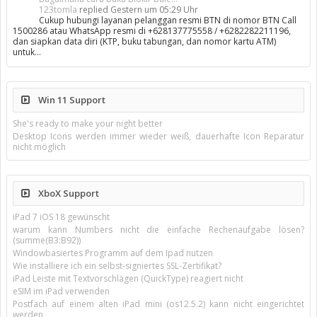
123tomla
replied
Gestern um 05:29 Uhr
Cukup hubungi layanan pelanggan resmi BTN di nomor BTN Call
1500286 atau WhatsApp resmi di +628137775558 / +6282282211196,
dan siapkan data diri (KTP, buku tabungan, dan nomor kartu ATM)
untuk…
Win 11 Support
She's ready to make your night better
Desktop Icons werden immer wieder weiß, dauerhafte Icon Reparatur
nicht möglich
XboX Support
iPad 7 iOS 18 gewünscht
warum kann Numbers nicht die einfache Rechenaufgabe lösen?
(summe(B3:B92))
Windowbasiertes Programm auf dem Ipad nutzen
Wie installiere ich ein selbst-signiertes SSL-Zertifikat?
iPad Leiste mit Textvorschlägen (QuickType) reagiert nicht
eSIM im iPad verwenden
Postfach auf einem alten iPad mini (os12.5.2) kann nicht eingerichtet
werden