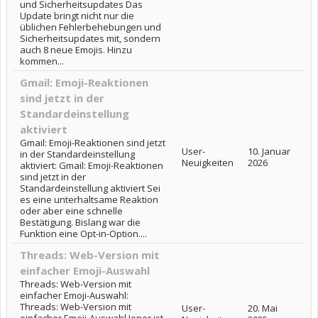
und Sicherheitsupdates Das
Update bringt nicht nur die
üblichen Fehlerbehebungen und
Sicherheitsupdates mit, sondern
auch 8 neue Emojis. Hinzu
kommen...
Gmail: Emoji-Reaktionen
sind jetzt in der
Standardeinstellung
aktiviert
Gmail: Emoji-Reaktionen sind jetzt
User-
10. Januar
in der Standardeinstellung
Neuigkeiten
2026
aktiviert: Gmail: Emoji-Reaktionen
sind jetzt in der
Standardeinstellung aktiviert Sei
es eine unterhaltsame Reaktion
oder aber eine schnelle
Bestätigung. Bislang war die
Funktion eine Opt-in-Option....
Threads: Web-Version mit
einfacher Emoji-Auswahl
Threads: Web-Version mit
einfacher Emoji-Auswahl:
Threads: Web-Version mit
User-
20. Mai