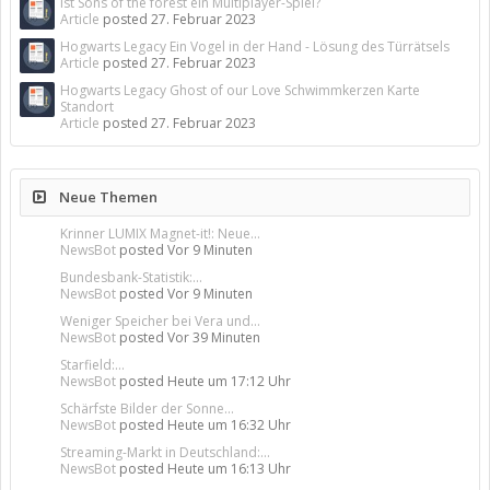
Ist Sons of the forest ein Multiplayer-Spiel?
Article
posted
27. Februar 2023
Hogwarts Legacy Ein Vogel in der Hand - Lösung des Türrätsels
Article
posted
27. Februar 2023
Hogwarts Legacy Ghost of our Love Schwimmkerzen Karte
Standort
Article
posted
27. Februar 2023
Neue Themen
Krinner LUMIX Magnet-it!: Neue...
NewsBot
posted
Vor 9 Minuten
Bundesbank-Statistik:...
NewsBot
posted
Vor 9 Minuten
Weniger Speicher bei Vera und...
NewsBot
posted
Vor 39 Minuten
Starfield:...
NewsBot
posted
Heute um 17:12 Uhr
Schärfste Bilder der Sonne...
NewsBot
posted
Heute um 16:32 Uhr
Streaming-Markt in Deutschland:...
NewsBot
posted
Heute um 16:13 Uhr