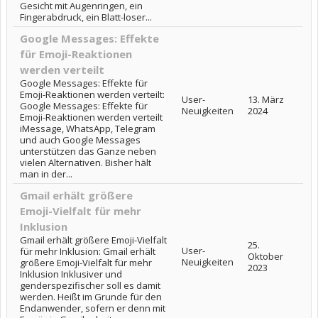
Gesicht mit Augenringen, ein
Fingerabdruck, ein Blatt-loser...
Google Messages: Effekte
für Emoji-Reaktionen
werden verteilt
Google Messages: Effekte für
Emoji-Reaktionen werden verteilt:
User-
13. März
Google Messages: Effekte für
Neuigkeiten
2024
Emoji-Reaktionen werden verteilt
iMessage, WhatsApp, Telegram
und auch Google Messages
unterstützen das Ganze neben
vielen Alternativen. Bisher hält
man in der...
Gmail erhält größere
Emoji-Vielfalt für mehr
Inklusion
Gmail erhält größere Emoji-Vielfalt
25.
User-
für mehr Inklusion: Gmail erhält
Oktober
Neuigkeiten
größere Emoji-Vielfalt für mehr
2023
Inklusion Inklusiver und
genderspezifischer soll es damit
werden. Heißt im Grunde für den
Endanwender, sofern er denn mit