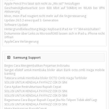
Apple Pencil Pro lässt sich nicht zu „Wo ist?“ hinzufügen
Geschwindigkeitsverlust (von 800 Mbit auf 50Mbit) im WLAN bei VPN
Aktivierung
Moin, mein iPad reagiert nicht mehr auf die fingersteuerung
Update 26.5.2 eines ipad 3. Generation
Software-Update
Hintergrundbeleuchtung Magic Keyboard iPad Air 11’’ M4 einschalten?
Dokumente über Links zu Microsoft365 lassen sich in iPad u. iPhone nicht
öffnen
AppleCare Verlängerung
Samsung Support
Begini Cara Mengembalikan Pinjaman Indosaku
Sangat efektif untuk membuka blokir akun Bank octo cimb niaga mobile
banking
Tatacara untuk membuka blokir OCTO Cimb niaga Terblokir
SOLUSI UNTUK KENDALA PAYFAZZ CEK DI SINI
Cara Ajukan Restrukturisasi Rupiah Cepat
SOLUSI UNTUK KENDALA PAYFAZZ CEK DI SINI
SOLUSI UNTUK KENDALA PAYFAZZ CEK DI SINI
Bagaimana Cara Bayar Rupiah Cepat Jika No Telpon Tidak aktif Lagi
SOLUSI UNTUK KENDALA PAYFAZZ CEK DI SINI
Minta Keringanan RupiahCepat