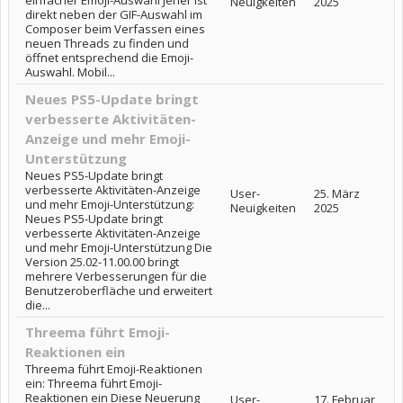
einfacher Emoji-Auswahl Jener ist
Neuigkeiten
2025
direkt neben der GIF-Auswahl im
Composer beim Verfassen eines
neuen Threads zu finden und
öffnet entsprechend die Emoji-
Auswahl. Mobil...
Neues PS5-Update bringt
verbesserte Aktivitäten-
Anzeige und mehr Emoji-
Unterstützung
Neues PS5-Update bringt
verbesserte Aktivitäten-Anzeige
User-
25. März
und mehr Emoji-Unterstützung:
Neuigkeiten
2025
Neues PS5-Update bringt
verbesserte Aktivitäten-Anzeige
und mehr Emoji-Unterstützung Die
Version 25.02-11.00.00 bringt
mehrere Verbesserungen für die
Benutzeroberfläche und erweitert
die...
Threema führt Emoji-
Reaktionen ein
Threema führt Emoji-Reaktionen
ein: Threema führt Emoji-
Reaktionen ein Diese Neuerung
User-
17. Februar