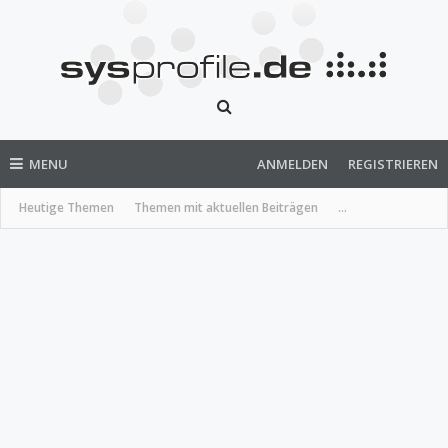
MENU
ANMELDEN
REGISTRIEREN
Heutige Themen
Themen mit aktuellen Beiträgen
...