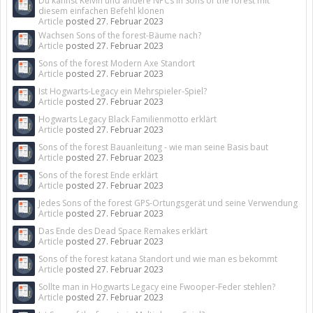
Du kannst Kelvin und andere NPCs in Sons of the forest mit
diesem einfachen Befehl klonen
Article
posted
27. Februar 2023
Wachsen Sons of the forest-Bäume nach?
Article
posted
27. Februar 2023
Sons of the forest Modern Axe Standort
Article
posted
27. Februar 2023
Ist Hogwarts-Legacy ein Mehrspieler-Spiel?
Article
posted
27. Februar 2023
Hogwarts Legacy Black Familienmotto erklärt
Article
posted
27. Februar 2023
Sons of the forest Bauanleitung - wie man seine Basis baut
Article
posted
27. Februar 2023
Sons of the forest Ende erklärt
Article
posted
27. Februar 2023
Jedes Sons of the forest GPS-Ortungsgerät und seine Verwendung
Article
posted
27. Februar 2023
Das Ende des Dead Space Remakes erklärt
Article
posted
27. Februar 2023
Sons of the forest katana Standort und wie man es bekommt
Article
posted
27. Februar 2023
Sollte man in Hogwarts Legacy eine Fwooper-Feder stehlen?
Article
posted
27. Februar 2023