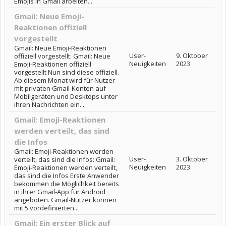
Emojis in Gmail arbeiten...
Gmail: Neue Emoji-
Reaktionen offiziell
vorgestellt
Gmail: Neue Emoji-Reaktionen
User-
9. Oktober
offiziell vorgestellt: Gmail: Neue
Neuigkeiten
2023
Emoji-Reaktionen offiziell
vorgestellt Nun sind diese offiziell.
Ab diesem Monat wird für Nutzer
mit privaten Gmail-Konten auf
Mobilgeräten und Desktops unter
ihren Nachrichten ein...
Gmail: Emoji-Reaktionen
werden verteilt, das sind
die Infos
Gmail: Emoji-Reaktionen werden
User-
3. Oktober
verteilt, das sind die Infos: Gmail:
Neuigkeiten
2023
Emoji-Reaktionen werden verteilt,
das sind die Infos Erste Anwender
bekommen die Möglichkeit bereits
in ihrer Gmail-App für Android
angeboten. Gmail-Nutzer können
mit 5 vordefinierten...
Gmail: Ein erster Blick auf