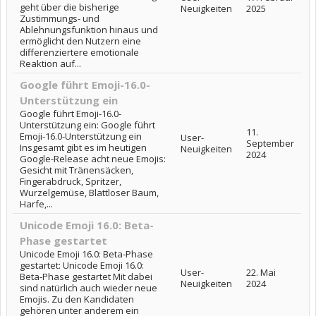
geht über die bisherige
Neuigkeiten
2025
Zustimmungs- und
Ablehnungsfunktion hinaus und
ermöglicht den Nutzern eine
differenziertere emotionale
Reaktion auf...
Google führt Emoji-16.0-
Unterstützung ein
Google führt Emoji-16.0-
Unterstützung ein: Google führt
11.
Emoji-16.0-Unterstützung ein
User-
September
Insgesamt gibt es im heutigen
Neuigkeiten
2024
Google-Release acht neue Emojis:
Gesicht mit Tränensäcken,
Fingerabdruck, Spritzer,
Wurzelgemüse, Blattloser Baum,
Harfe,...
Unicode Emoji 16.0: Beta-
Phase gestartet
Unicode Emoji 16.0: Beta-Phase
gestartet: Unicode Emoji 16.0:
User-
22. Mai
Beta-Phase gestartet Mit dabei
Neuigkeiten
2024
sind natürlich auch wieder neue
Emojis. Zu den Kandidaten
gehören unter anderem ein