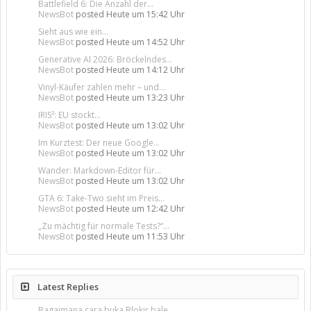
Battlefield 6: Die Anzahl der...
NewsBot
posted
Heute um 15:42 Uhr
Sieht aus wie ein...
NewsBot
posted
Heute um 14:52 Uhr
Generative AI 2026: Bröckelndes...
NewsBot
posted
Heute um 14:12 Uhr
Vinyl-Käufer zahlen mehr – und...
NewsBot
posted
Heute um 13:23 Uhr
IRIS²: EU stockt...
NewsBot
posted
Heute um 13:02 Uhr
Im Kurztest: Der neue Google...
NewsBot
posted
Heute um 13:02 Uhr
Wander: Markdown-Editor für...
NewsBot
posted
Heute um 13:02 Uhr
GTA 6: Take-Two sieht im Preis...
NewsBot
posted
Heute um 12:42 Uhr
„Zu mächtig für normale Tests?“...
NewsBot
posted
Heute um 11:53 Uhr
Latest Replies
Bagaimana cara buka Blokir bale...