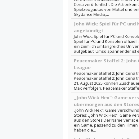
Cena veröffentlicht Die Actionkom
Spielzeugautos von Mattel und en
Skydance Media,...
John Wick: Spiel für PC und K
angekündigt
John Wick: Spiel für PC und Konsole
Spiel für PC und Konsolen offiziel
ein ziemlich umfangreiches Unive
aufgebaut. Umso spannender ist es,
Peacemaker Staffel 2: John C
League
Peacemaker Staffel 2: John Cena tri
Peacemaker Staffel 2: John Cena tr
21. August 2025 können Zuschauer 
Max verfolgen. Peacemaker Staffel 2
„John Wick Hex“: Game vers
übermorgen aus den Store
„John Wick Hex“: Game verschwind
Stores: „John Wick Hex“: Game ve
aus den Stores Der Name verrät es
ein Game, passend zu den Filmen 
haben die...