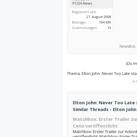
PCGH-News
Registriert seit:
27. August 2008
Beiträge:
194.439
Zustimmungen:
13
NewsBot,
(Du mu
Thema:
Elton John: Never Too Late st
<
Elton John: Never Too Late
Similar Threads - Elton Joh
Matchbox: Erster Trailer z
Cena veröffentlicht
Matchbox: Erster Trailer zur Actio
veröffentlicht: Matchbox: Erster Tr