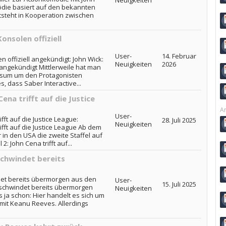
Neuigkeiten
ödie basiert auf den bekannten
tsteht in Kooperation zwischen
onsolen offiziell
User-
14. Februar
n offiziell angekündigt: John Wick:
Neuigkeiten
2026
l angekündigt Mittlerweile hat man
rsum um den Protagonisten
 dass Saber Interactive...
ena trifft auf die Justice
Ar
User-
fft auf die Justice League:
28. Juli 2025
Neuigkeiten
ifft auf die Justice League Ab dem
in den USA die zweite Staffel auf
: John Cena trifft auf...
chwindet bereits
s
et bereits übermorgen aus den
User-
15. Juli 2025
rschwindet bereits übermorgen
Neuigkeiten
 ja schon: Hier handelt es sich um
mit Keanu Reeves. Allerdings