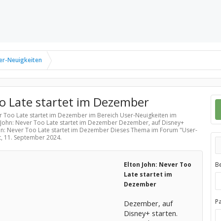
er-Neuigkeiten
oo Late startet im Dezember
ver Too Late startet im Dezember im Bereich
User-Neuigkeiten
im
n John: Never Too Late startet im Dezember Dezember, auf Disney+
 John: Never Too Late startet im Dezember Dieses Thema im Forum "
User-
t,
11. September 2024
.
Elton John: Never Too
B
Late startet im
Dezember
P
Dezember, auf
Disney+ starten.