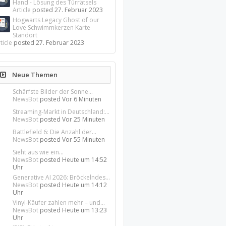
Hand - Lösung des Türrätsels
Article
posted
27. Februar 2023
Hogwarts Legacy Ghost of our
Love Schwimmkerzen Karte
Standort
ticle
posted
27. Februar 2023
Neue Themen
Schärfste Bilder der Sonne...
NewsBot
posted
Vor 6 Minuten
Streaming-Markt in Deutschland:...
NewsBot
posted
Vor 25 Minuten
Battlefield 6: Die Anzahl der...
NewsBot
posted
Vor 55 Minuten
Sieht aus wie ein...
NewsBot
posted
Heute um 14:52
Uhr
Generative AI 2026: Bröckelndes...
NewsBot
posted
Heute um 14:12
Uhr
Vinyl-Käufer zahlen mehr – und...
NewsBot
posted
Heute um 13:23
Uhr