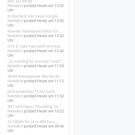
IRIS²: EU stockt...
NewsBot
posted
Heute um 13:02
Uhr
Im Kurztest: Der neue Google...
NewsBot
posted
Heute um 13:02
Uhr
Wander: Markdown-Editor für...
NewsBot
posted
Heute um 13:02
Uhr
GTA 6: Take-Two sieht im Preis...
NewsBot
posted
Heute um 12:42
Uhr
„Zu mächtig für normale Tests?“...
NewsBot
posted
Heute um 11:53
Uhr
VRAM-Wendepunkt: Würdet ihr...
NewsBot
posted
Heute um 11:12
Uhr
Jetzt bewerben: PCGH sucht...
NewsBot
posted
Heute um 11:02
Uhr
SMT und Hyper-Threading: So...
NewsBot
posted
Heute um 10:22
Uhr
22 GiByte für circa 460 Euro:...
NewsBot
posted
Heute um 09:43
Uhr