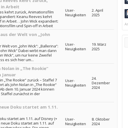
u Reeves kehrt zurück,
in Arbeit
User-
2. April
s kehrt zurück, Animationsfilm
Neuigkeiten
2025
expandiert: Keanu Reeves kehrt
in Arbeit . . John Wick expandiert:
Ar
onsfilm und Spin-off in Arbeit
m aus der Welt von „John
User-
19. März
r Welt von „John Wick“: „Ballerina“:
Neuigkeiten
2025
„John Wick“ Dabei wirbt man dann
ohn Wick“, um nur keine Zweifel
 es sich hier um...
n Nolan in „The Rookie“
m Januar
24.
in „The Rookie“ zurück – Staffel 7
User-
Dezember
hrt als John Nolan in „The Rookie“
Neuigkeiten
2024
ar Ab dem 10. Januar 2024 können
Staffel zunächst in der
 neue Doku startet am 1.11.
oku startet am 1.11. auf Disney (+
User-
8. Oktober
ie neue Doku startet am 1.11. auf
Neuigkeiten
2024
ie Geschmackssache. Die einen