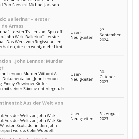
nd Pop-Fans mit Michael Jackson
k: Ballerina“ – erster
a de Armas
27.
rina“ – erster Trailer zum Spin-off
User-
September
f John Wick: Ballerina“ – erster
Neuigkeiten
2024
rmas Das Werk vom Regisseur Len
rhalten, der ein wenig mehr Licht
tion „John Lennon: Murder
gt
30.
ohn Lennon: Murder Without A
User-
Oktober
ue Dokumentation „John Lennon:
Neuigkeiten
2023
igt Emmy-Gewinner Kiefer
n mit seiner Stimme unterlegen. In
ntinental: Aus der Welt von
User-
31. August
al: Aus der Welt von John Wick:
Neuigkeiten
2023
al: Aus der Welt von John Wick Sie
Winston Scott, der in den ‚John
rpert wurde. Colin Woodell...