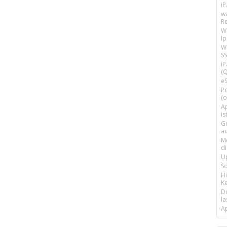
i
w
R
W
I
Wi
SS
i
(Q
e
P
(o
Ap
is
G
a
M
d
U
S
H
Ke
D
la
A