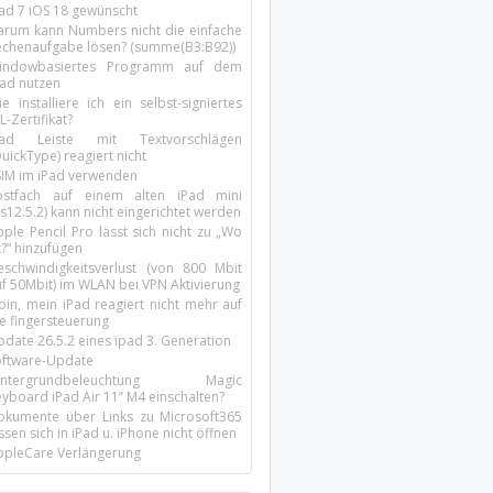
Pad 7 iOS 18 gewünscht
arum kann Numbers nicht die einfache
echenaufgabe lösen? (summe(B3:B92))
indowbasiertes Programm auf dem
pad nutzen
e installiere ich ein selbst-signiertes
L-Zertifikat?
Pad Leiste mit Textvorschlägen
uickType) reagiert nicht
SIM im iPad verwenden
ostfach auf einem alten iPad mini
s12.5.2) kann nicht eingerichtet werden
ple Pencil Pro lässt sich nicht zu „Wo
t?“ hinzufügen
eschwindigkeitsverlust (von 800 Mbit
uf 50Mbit) im WLAN bei VPN Aktivierung
oin, mein iPad reagiert nicht mehr auf
ie fingersteuerung
pdate 26.5.2 eines ipad 3. Generation
oftware-Update
intergrundbeleuchtung Magic
yboard iPad Air 11’’ M4 einschalten?
okumente über Links zu Microsoft365
ssen sich in iPad u. iPhone nicht öffnen
ppleCare Verlängerung