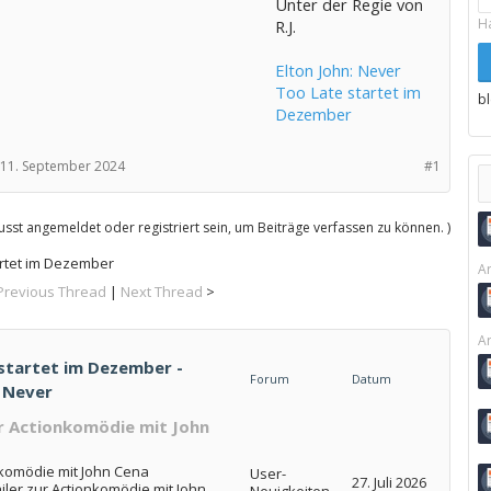
Unter der Regie von
H
R.J.
Elton John: Never
Too Late startet im
b
Dezember
11. September 2024
#1
sst angemeldet oder registriert sein, um Beiträge verfassen zu können. )
artet im Dezember
Ar
Previous Thread
|
Next Thread
>
Ar
 startet im Dezember -
Forum
Datum
n Never
ur Actionkomödie mit John
nkomödie mit John Cena
User-
27. Juli 2026
ailer zur Actionkomödie mit John