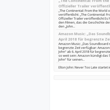
„The Continental: From the 
Offizieller Trailer veröffentl
„The Continental: From the World of 
veröffentlicht: „The Continental: F
Offizieller Trailer veröffentlicht E
den Filmen, das die Geschichte des
den „John...
Amazon Music: „Das Soundbo
April 2018 für begrenzte Ze
Amazon Music: „Das Soundboard mit 
begrenzte Zeit verfügbar: Amazon
John“ ab 6. April 2018 für begrenzte
so weit sein: Amazon kündigt das 
John“ für seinen...
Elton John: Never Too Late starte