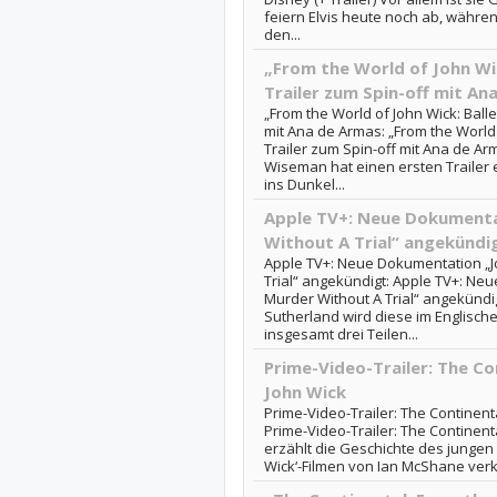
feiern Elvis heute noch ab, währe
den...
„From the World of John Wic
Trailer zum Spin-off mit An
„From the World of John Wick: Balle
mit Ana de Armas: „From the World o
Trailer zum Spin-off mit Ana de A
Wiseman hat einen ersten Trailer e
ins Dunkel...
Apple TV+: Neue Dokumenta
Without A Trial“ angekündi
Apple TV+: Neue Dokumentation „J
Trial“ angekündigt: Apple TV+: Ne
Murder Without A Trial“ angekünd
Sutherland wird diese im Englische
insgesamt drei Teilen...
Prime-Video-Trailer: The Co
John Wick
Prime-Video-Trailer: The Continent
Prime-Video-Trailer: The Continent
erzählt die Geschichte des jungen 
Wick‘-Filmen von Ian McShane verkö