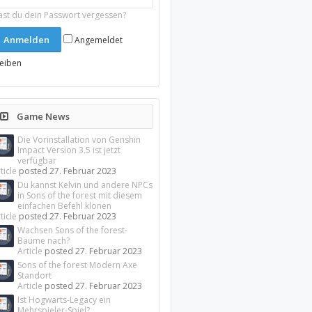
ast du dein Passwort vergessen?
Angemeldet
leiben
Game News
Die Vorinstallation von Genshin
Impact Version 3.5 ist jetzt
verfügbar
ticle
posted
27. Februar 2023
Du kannst Kelvin und andere NPCs
in Sons of the forest mit diesem
einfachen Befehl klonen
ticle
posted
27. Februar 2023
Wachsen Sons of the forest-
Bäume nach?
Article
posted
27. Februar 2023
Sons of the forest Modern Axe
Standort
Article
posted
27. Februar 2023
Ist Hogwarts-Legacy ein
Mehrspieler-Spiel?