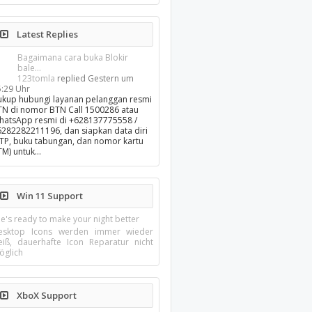
Latest Replies
Bagaimana cara buka Blokir
bale...
123tomla
replied
Gestern um
5:29 Uhr
ukup hubungi layanan pelanggan resmi
TN di nomor BTN Call 1500286 atau
hatsApp resmi di +628137775558 /
6282282211196, dan siapkan data diri
KTP, buku tabungan, dan nomor kartu
TM) untuk…
Win 11 Support
e's ready to make your night better
esktop Icons werden immer wieder
eiß, dauerhafte Icon Reparatur nicht
öglich
XboX Support