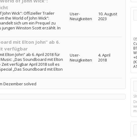
World of John Wick“:
icht
John Wick“: Offizieller Trailer
User-
10. August
rom the World of John Wick“:
Neuigkeiten
2023
s handelt sich um ein Prequel zu
 jungen Winston Scott erzählt. In
0
ard mit Elton John“ ab 6.
C
it verfügbar
B
W
Elton John“ ab 6. April 2018 für
User-
4. April
+
 Music: „Das Soundboard mit Elton
Neuigkeiten
2018
(
 Zeit verfügbar April 2018 soll es
A
Special „Das Soundboard mit Elton
t im Dezember solved
Sh
D
w
m