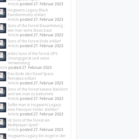
Article
posted
27. Februar 2023
Hogwarts Legacy Black
Familienmotto erklärt
Article
posted
27. Februar 2023
Sons of the forest Bauanleitung -
wie man seine Basis baut
Article
posted
27. Februar 2023
Sons of the forest Ende erklärt
Article
posted
27. Februar 2023
Jedes Sons of the forest GPS-
Ortungsgerät und seine
Verwendung
ticle
posted
27. Februar 2023
Das Ende des Dead Space
Remakes erklärt
Article
posted
27. Februar 2023
Sons of the forest katana Standort
und wie man es bekommt
Article
posted
27. Februar 2023
Sollte man in Hogwarts Legacy
eine Fwooper-Feder stehlen?
Article
posted
27. Februar 2023
Ist Sons of the forest ein
Multiplayer-Spiel?
Article
posted
27. Februar 2023
Hogwarts Legacy Ein Vogel in der