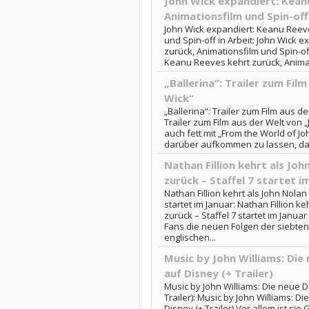
John Wick expandiert: Kean
Animationsfilm und Spin-off 
John Wick expandiert: Keanu Reeve
und Spin-off in Arbeit: John Wick 
zurück, Animationsfilm und Spin-off 
Keanu Reeves kehrt zurück, Animati
„Ballerina“: Trailer zum Fil
Wick“
„Ballerina“: Trailer zum Film aus de
Trailer zum Film aus der Welt von 
auch fett mit „From the World of J
darüber aufkommen zu lassen, dass
Nathan Fillion kehrt als Joh
zurück – Staffel 7 startet i
Nathan Fillion kehrt als John Nolan 
startet im Januar: Nathan Fillion ke
zurück – Staffel 7 startet im Janu
Fans die neuen Folgen der siebten 
englischen...
Music by John Williams: Die
auf Disney (+ Trailer)
Music by John Williams: Die neue D
Trailer): Music by John Williams: D
Disney (+ Trailer) Vor allem ist s