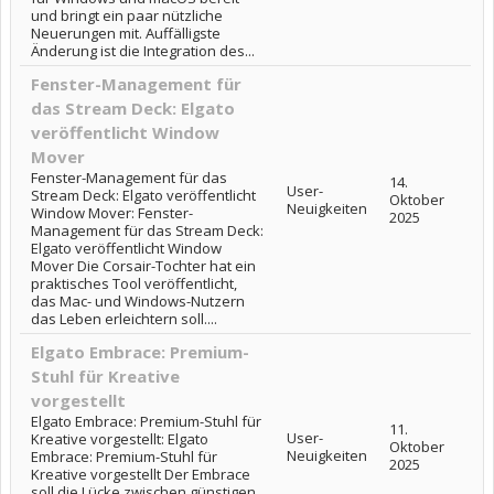
und bringt ein paar nützliche
Neuerungen mit. Auffälligste
Änderung ist die Integration des...
Fenster-Management für
das Stream Deck: Elgato
veröffentlicht Window
Mover
Fenster-Management für das
14.
User-
Stream Deck: Elgato veröffentlicht
Oktober
Neuigkeiten
Window Mover: Fenster-
2025
Management für das Stream Deck:
Elgato veröffentlicht Window
Mover Die Corsair-Tochter hat ein
praktisches Tool veröffentlicht,
das Mac- und Windows-Nutzern
das Leben erleichtern soll....
Elgato Embrace: Premium-
Stuhl für Kreative
vorgestellt
Elgato Embrace: Premium-Stuhl für
11.
User-
Kreative vorgestellt: Elgato
Oktober
Neuigkeiten
Embrace: Premium-Stuhl für
2025
Kreative vorgestellt Der Embrace
soll die Lücke zwischen günstigen