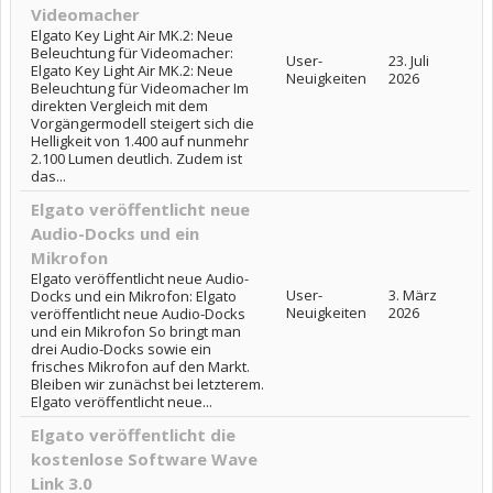
Videomacher
Elgato Key Light Air MK.2: Neue
Beleuchtung für Videomacher:
User-
23. Juli
Elgato Key Light Air MK.2: Neue
Neuigkeiten
2026
Beleuchtung für Videomacher Im
direkten Vergleich mit dem
Vorgängermodell steigert sich die
Helligkeit von 1.400 auf nunmehr
2.100 Lumen deutlich. Zudem ist
das...
Elgato veröffentlicht neue
Audio-Docks und ein
Mikrofon
Elgato veröffentlicht neue Audio-
User-
3. März
Docks und ein Mikrofon: Elgato
Neuigkeiten
2026
veröffentlicht neue Audio-Docks
und ein Mikrofon So bringt man
drei Audio-Docks sowie ein
frisches Mikrofon auf den Markt.
Bleiben wir zunächst bei letzterem.
Elgato veröffentlicht neue...
Elgato veröffentlicht die
kostenlose Software Wave
Link 3.0