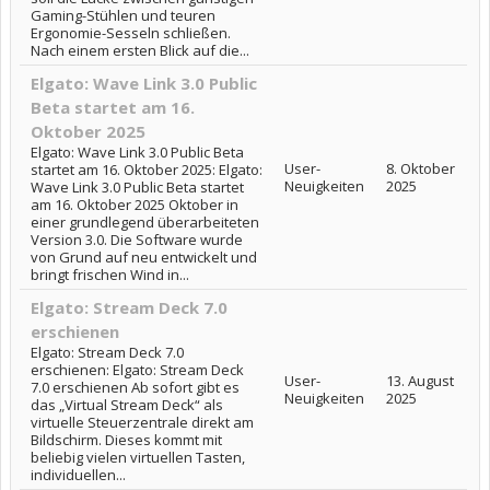
Gaming-Stühlen und teuren
Ergonomie-Sesseln schließen.
Nach einem ersten Blick auf die...
Elgato: Wave Link 3.0 Public
Beta startet am 16.
Oktober 2025
Elgato: Wave Link 3.0 Public Beta
User-
8. Oktober
startet am 16. Oktober 2025: Elgato:
Neuigkeiten
2025
Wave Link 3.0 Public Beta startet
am 16. Oktober 2025 Oktober in
einer grundlegend überarbeiteten
Version 3.0. Die Software wurde
von Grund auf neu entwickelt und
bringt frischen Wind in...
Elgato: Stream Deck 7.0
erschienen
Elgato: Stream Deck 7.0
erschienen: Elgato: Stream Deck
User-
13. August
7.0 erschienen Ab sofort gibt es
Neuigkeiten
2025
das „Virtual Stream Deck“ als
virtuelle Steuerzentrale direkt am
Bildschirm. Dieses kommt mit
beliebig vielen virtuellen Tasten,
individuellen...