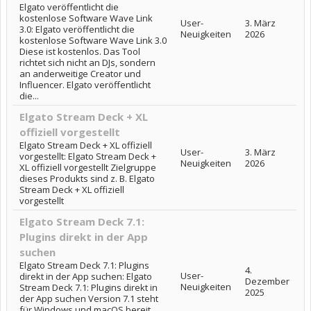
Elgato veröffentlicht die
kostenlose Software Wave Link
User-
3. März
3.0: Elgato veröffentlicht die
Neuigkeiten
2026
kostenlose Software Wave Link 3.0
Diese ist kostenlos. Das Tool
richtet sich nicht an DJs, sondern
an anderweitige Creator und
Influencer. Elgato veröffentlicht
die...
Elgato Stream Deck + XL
offiziell vorgestellt
Elgato Stream Deck + XL offiziell
User-
3. März
vorgestellt: Elgato Stream Deck +
Neuigkeiten
2026
XL offiziell vorgestellt Zielgruppe
dieses Produkts sind z. B. Elgato
Stream Deck + XL offiziell
vorgestellt
Elgato Stream Deck 7.1:
Plugins direkt in der App
suchen
Elgato Stream Deck 7.1: Plugins
4.
User-
direkt in der App suchen: Elgato
Dezember
Neuigkeiten
Stream Deck 7.1: Plugins direkt in
2025
der App suchen Version 7.1 steht
für Windows und macOS bereit