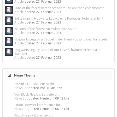
Article
posted
27. Februar 2023
Sons of the forest katana Standort und wie man es bekommt
Article
posted
27. Februar 2023
Sollte man in Hogwarts Legacy eine Fwooper-Feder stehlen?
Article
posted
27. Februar 2023
Ist Sons of the forest ein Multiplayer-Spiel?
Article
posted
27. Februar 2023
Hogwarts Legacy Ein Vogel in der Hand - Lösung des Türrätsels
Article
posted
27. Februar 2023
Hogwarts Legacy Ghost of our Love Schwimmkerzen Karte
Standort
Article
posted
27. Februar 2023
Neue Themen
Notruf 112 - Die Feuerwehr...
NewsBot
posted
Vor 31 Minuten
Von Black Flag bis Battlefield...
NewsBot
posted
Heute um 09:42 Uhr
Orion Browser kommt auch für...
NewsBot
posted
Heute um 08:22 Uhr
WordPress 7.0.3 schließt...