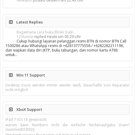
NewsBot
posted
Gestern um 22:43 Uhr
Latest Replies
Bagaimana cara buka Blokir bale...
123tomla
replied
Heute um 05:29 Uhr
Cukup hubungi layanan pelanggan resmi BTN di nomor BTN Call
1500286 atau WhatsApp resmi di +628137775558 / +6282282211196,
dan siapkan data diri (KTP, buku tabungan, dan nomor kartu ATM)
untuk…
Win 11 Support
Desktop Icons werden immer wieder weiß, dauerhafte Icon Reparatur
nicht möglich
XboX Support
iPad 7 iOS 18 gewünscht
warum kann Numbers nicht die einfache Rechenaufgabe lösen?
(summe(B3:B92))
Windowbasiertes Programm auf dem Ipad nutzen