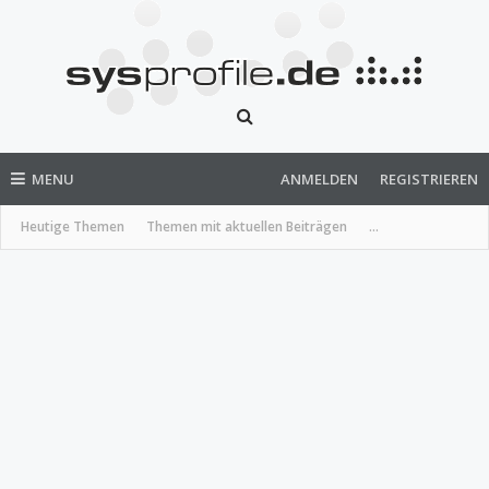
MENU
ANMELDEN
REGISTRIEREN
Heutige Themen
Themen mit aktuellen Beiträgen
...