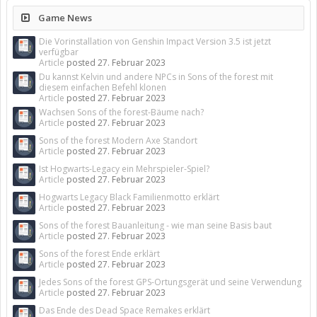
Game News
Die Vorinstallation von Genshin Impact Version 3.5 ist jetzt
verfügbar
Article
posted
27. Februar 2023
Du kannst Kelvin und andere NPCs in Sons of the forest mit
diesem einfachen Befehl klonen
Article
posted
27. Februar 2023
Wachsen Sons of the forest-Bäume nach?
Article
posted
27. Februar 2023
Sons of the forest Modern Axe Standort
Article
posted
27. Februar 2023
Ist Hogwarts-Legacy ein Mehrspieler-Spiel?
Article
posted
27. Februar 2023
Hogwarts Legacy Black Familienmotto erklärt
Article
posted
27. Februar 2023
Sons of the forest Bauanleitung - wie man seine Basis baut
Article
posted
27. Februar 2023
Sons of the forest Ende erklärt
Article
posted
27. Februar 2023
Jedes Sons of the forest GPS-Ortungsgerät und seine Verwendung
Article
posted
27. Februar 2023
Das Ende des Dead Space Remakes erklärt