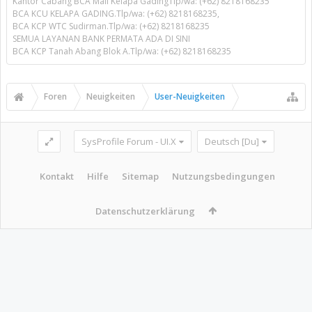
Kantor Cabang BCA Mall Kelapa GadingTlp/wa: (+62) 8218168235
BCA KCU KELAPA GADING.Tlp/wa: (+62) 8218168235,
BCA KCP WTC Sudirman.Tlp/wa: (+62) 8218168235
SEMUA LAYANAN BANK PERMATA ADA DI SINI
BCA KCP Tanah Abang Blok A.Tlp/wa: (+62) 8218168235
Foren
Neuigkeiten
User-Neuigkeiten
SysProfile Forum - UI.X
Deutsch [Du]
Kontakt
Hilfe
Sitemap
Nutzungsbedingungen
Datenschutzerklärung