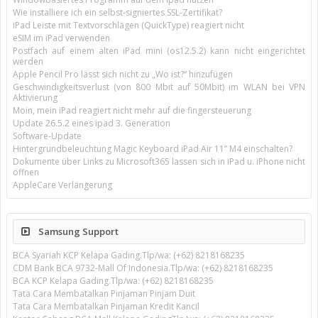
Wie installiere ich ein selbst-signiertes SSL-Zertifikat?
iPad Leiste mit Textvorschlägen (QuickType) reagiert nicht
eSIM im iPad verwenden
Postfach auf einem alten iPad mini (os12.5.2) kann nicht eingerichtet
werden
Apple Pencil Pro lässt sich nicht zu „Wo ist?“ hinzufügen
Geschwindigkeitsverlust (von 800 Mbit auf 50Mbit) im WLAN bei VPN
Aktivierung
Moin, mein iPad reagiert nicht mehr auf die fingersteuerung
Update 26.5.2 eines ipad 3. Generation
Software-Update
Hintergrundbeleuchtung Magic Keyboard iPad Air 11’’ M4 einschalten?
Dokumente über Links zu Microsoft365 lassen sich in iPad u. iPhone nicht
öffnen
AppleCare Verlängerung
Samsung Support
BCA Syariah KCP Kelapa Gading.Tlp/wa: (+62) 8218168235
CDM Bank BCA 9732-Mall Of Indonesia.Tlp/wa: (+62) 8218168235
BCA KCP Kelapa Gading.Tlp/wa: (+62) 8218168235
Tata Cara Membatalkan Pinjaman Pinjam Duit
Tata Cara Membatalkan Pinjaman Kredit Kancil