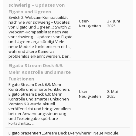
schwierig – Updates von
Elgato und Ugreen...
Switch 2: Webcam-Kompatibilität
User-
27. Juni
nach wie vor schwierig – Updates
Neuigkeiten
2025
von Elgato und Ugreen...: Switch 2:
Webcam-Kompatibilität nach wie
vor schwierig – Updates von Elgato
und Ugreen angekündigt Viele
neue Modelle funktionieren nicht,
während ältere Kameras
problemlos erkannt werden. Der...
Elgato Stream Deck 6.9:
Mehr Kontrolle und smarte
Funktionen
Elgato Stream Deck 6.9: Mehr
Kontrolle und smarte Funktionen:
User-
8. Mai
Elgato Stream Deck 6.9: Mehr
Neuigkeiten
2025
Kontrolle und smarte Funktionen
Version 6.9 wurde aktuell
veröffentlicht und bringt vor allem
bei der Anwendungssteuerung
und Texteingabe spürbare
Fortschritte.. ....
Elgato präsentiert „Stream Deck Everywhere“: Neue Module,