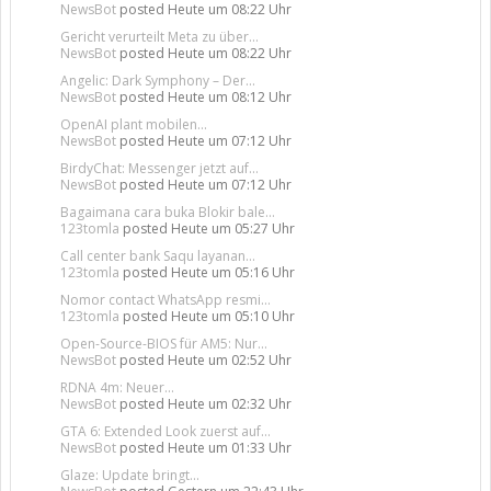
NewsBot
posted
Heute um 08:22 Uhr
Gericht verurteilt Meta zu über...
NewsBot
posted
Heute um 08:22 Uhr
Angelic: Dark Symphony – Der...
NewsBot
posted
Heute um 08:12 Uhr
OpenAI plant mobilen...
NewsBot
posted
Heute um 07:12 Uhr
BirdyChat: Messenger jetzt auf...
NewsBot
posted
Heute um 07:12 Uhr
Bagaimana cara buka Blokir bale...
123tomla
posted
Heute um 05:27 Uhr
Call center bank Saqu layanan...
123tomla
posted
Heute um 05:16 Uhr
Nomor contact WhatsApp resmi...
123tomla
posted
Heute um 05:10 Uhr
Open-Source-BIOS für AM5: Nur...
NewsBot
posted
Heute um 02:52 Uhr
RDNA 4m: Neuer...
NewsBot
posted
Heute um 02:32 Uhr
GTA 6: Extended Look zuerst auf...
NewsBot
posted
Heute um 01:33 Uhr
Glaze: Update bringt...