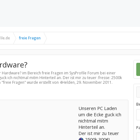
ile.de
freie Fragen
ardware?
für Hardware? im Bereich
freie Fragen
im SysProfile Forum bei einer
k ich nichtmal mitm Hinterteil an. Der ist mir zu teuer :fresse: 2500k
 "
freie Fragen
" wurde erstellt von 4Helden,
29. November 2011
.
B
Unseren PC Laden
um die Ecke guck ich
nichtmal mitm
Hinterteil an.
P
Der ist mir zu teuer
2500k 300€!