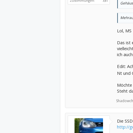
Zustimmungen:
731
Gehäus
Mehrau
Lol, MS
Das ist 
vielleic
ich auch
Edit: Ac
Nt und 
Möchte 
Steht da
Shadowch
Die SSD
http://g