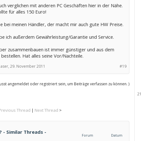
uch verglichen mit anderen PC Geschäften hier in der Nähe.
llte für alles 150 Euro!
ibe bei meinen Händler, der macht mir auch gute HW Preise.
be ich außerdem Gewährleistung/Garantie und Service.
elber zusammenbauen ist immer günstiger und aus dem
 bestellen. Hat alles seine Vor/Nachteile.
aser,
29. November 2011
#19
sst angemeldet oder registriert sein, um Beiträge verfassen zu können. )
2
Previous Thread
|
Next Thread
>
 - Similar Threads -
Forum
Datum