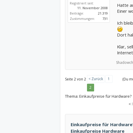
Registriert seit:
Hatte a
11. November 2008
Einer wo
Beiträge:
21.319
Zustimmungen:
731
Ich ble
Dort ha
Klar, s
Internet
Shadowch
< Zurück
1
Seite 2 von 2
(Du mu
2
Thema:
Einkaufpreise für Hardware?
<
Einkaufpreise für Hardware?
Einkaufpreise Hardware