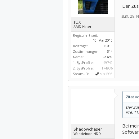
Der Zus
sLiX,
29. 
sLiX
AMD Hater
Registriert seit:
10. Mai 2010
Beiträge:
6.011
Zustimmungen:
314
Name:
Pascal
1. SysProfile:
49749
2. SysProfile:
174936
Steam-ID:
slix1993
Zitat v
Der Zus
irre, 11
Bei mein
Shadowchaser
Software
Wandelnde HDD