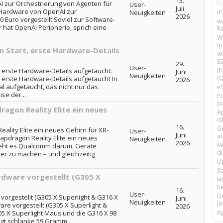
15.
 zur Orchestrierung von Agenten für
User-
Juli
: Hardware von OpenAI zur
Neuigkeiten
i
2026
 Euro vorgestellt Soviel zur Software-
w
hat OpenAI Peripherie, sprich eine
R
W
I
n Start, erste Hardware-Details
Wi
SS
29.
User-
, erste Hardware-Details aufgetaucht:
i
Juni
Neuigkeiten
(Q
, erste Hardware-Details aufgetaucht In
2026
al aufgetaucht, das nicht nur das
e
se der...
P
(o
agon Reality Elite ein neues
Ap
is
16.
G
ality Elite ein neues Gehirn für XR-
User-
Juni
a
pdragon Reality Elite ein neues
Neuigkeiten
2026
M
geht es Qualcomm darum, Geräte
d
r zu machen – und gleichzeitig
U
S
rdware vorgestellt (G305 X
H
Ke
16.
User-
D
vorgestellt (G305 X Superlight & G316 X
Juni
Neuigkeiten
la
are vorgestellt (G305 X Superlight &
2026
A
05 X Superlight Maus und die G316 X 98
egt schlanke 59 Gramm...