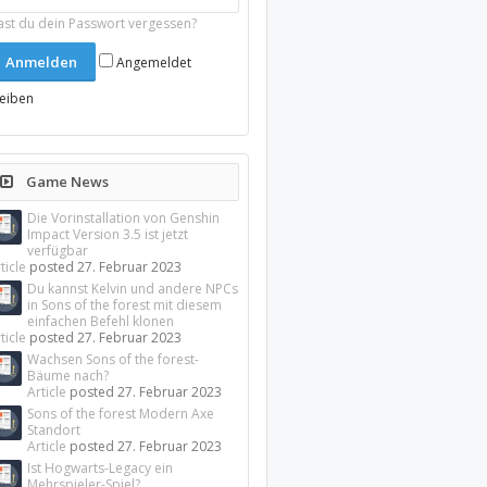
ast du dein Passwort vergessen?
Angemeldet
leiben
Game News
Die Vorinstallation von Genshin
Impact Version 3.5 ist jetzt
verfügbar
ticle
posted
27. Februar 2023
Du kannst Kelvin und andere NPCs
in Sons of the forest mit diesem
einfachen Befehl klonen
ticle
posted
27. Februar 2023
Wachsen Sons of the forest-
Bäume nach?
Article
posted
27. Februar 2023
Sons of the forest Modern Axe
Standort
Article
posted
27. Februar 2023
Ist Hogwarts-Legacy ein
Mehrspieler-Spiel?