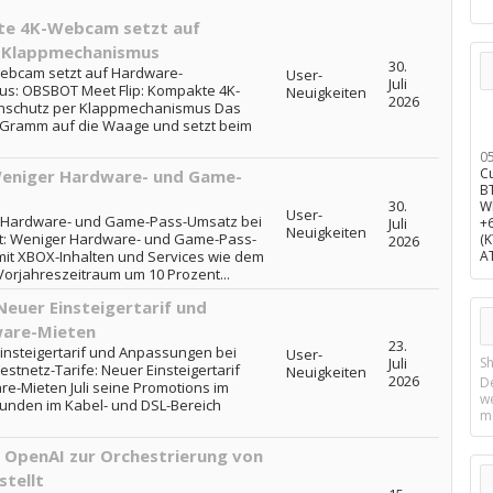
te 4K-Webcam setzt auf
 Klappmechanismus
30.
ebcam setzt auf Hardware-
User-
Juli
s: OBSBOT Meet Flip: Kompakte 4K-
Neuigkeiten
2026
nschutz per Klappmechanismus Das
7 Gramm auf die Waage und setzt beim
0
C
Weniger Hardware- und Game-
B
30.
W
User-
r Hardware- und Game-Pass-Umsatz bei
Juli
+
Neuigkeiten
lt: Weniger Hardware- und Game-Pass-
(
2026
mit XBOX-Inhalten und Services wie dem
A
orjahreszeitraum um 10 Prozent...
Neuer Einsteigertarif und
ware-Mieten
23.
insteigertarif und Anpassungen bei
User-
Juli
Sh
tnetz-Tarife: Neuer Einsteigertarif
Neuigkeiten
2026
D
-Mieten Juli seine Promotions im
w
kunden im Kabel- und DSL-Bereich
m
 OpenAI zur Orchestrierung von
stellt