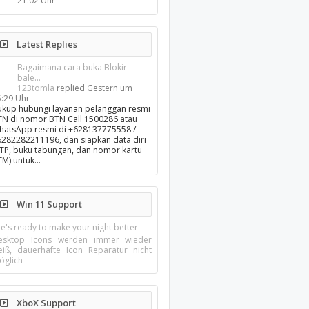
21:02 Uhr
Latest Replies
Bagaimana cara buka Blokir
bale...
123tomla
replied
Gestern um
5:29 Uhr
ukup hubungi layanan pelanggan resmi
TN di nomor BTN Call 1500286 atau
hatsApp resmi di +628137775558 /
6282282211196, dan siapkan data diri
KTP, buku tabungan, dan nomor kartu
TM) untuk…
Win 11 Support
e's ready to make your night better
esktop Icons werden immer wieder
eiß, dauerhafte Icon Reparatur nicht
öglich
XboX Support