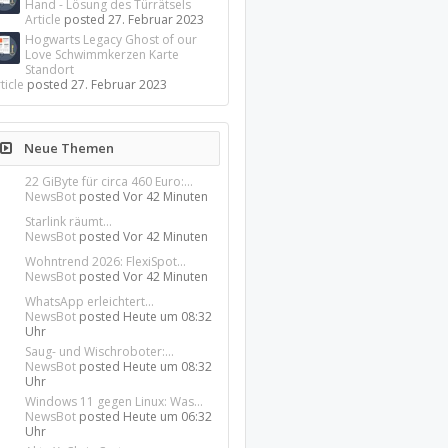
Hand - Lösung des Türrätsels
Article
posted
27. Februar 2023
Hogwarts Legacy Ghost of our
Love Schwimmkerzen Karte
Standort
ticle
posted
27. Februar 2023
Neue Themen
22 GiByte für circa 460 Euro:...
NewsBot
posted
Vor 42 Minuten
Starlink räumt...
NewsBot
posted
Vor 42 Minuten
Wohntrend 2026: FlexiSpot...
NewsBot
posted
Vor 42 Minuten
WhatsApp erleichtert...
NewsBot
posted
Heute um 08:32
Uhr
Saug- und Wischroboter:...
NewsBot
posted
Heute um 08:32
Uhr
Windows 11 gegen Linux: Was...
NewsBot
posted
Heute um 06:32
Uhr