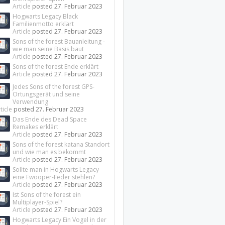
Article
posted
27. Februar 2023
Hogwarts Legacy Black
Familienmotto erklärt
Article
posted
27. Februar 2023
Sons of the forest Bauanleitung -
wie man seine Basis baut
Article
posted
27. Februar 2023
Sons of the forest Ende erklärt
Article
posted
27. Februar 2023
Jedes Sons of the forest GPS-
Ortungsgerät und seine
Verwendung
ticle
posted
27. Februar 2023
Das Ende des Dead Space
Remakes erklärt
Article
posted
27. Februar 2023
Sons of the forest katana Standort
und wie man es bekommt
Article
posted
27. Februar 2023
Sollte man in Hogwarts Legacy
eine Fwooper-Feder stehlen?
Article
posted
27. Februar 2023
Ist Sons of the forest ein
Multiplayer-Spiel?
Article
posted
27. Februar 2023
Hogwarts Legacy Ein Vogel in der