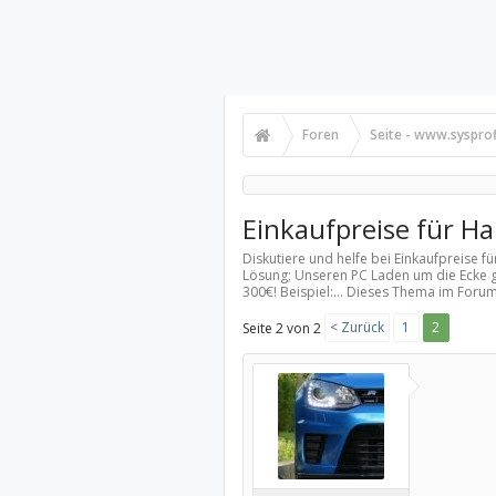
Foren
Seite - www.sysprof
Einkaufpreise für H
Diskutiere und helfe bei Einkaufpreise 
Lösung; Unseren PC Laden um die Ecke guc
300€! Beispiel:... Dieses Thema im Forum
< Zurück
1
2
Seite 2 von 2