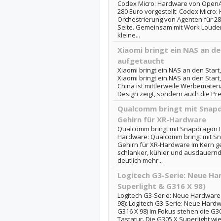
Codex Micro: Hardware von OpenAI
280 Euro vorgestellt: Codex Micro
Orchestrierung von Agenten für 280
Seite. Gemeinsam mit Work Louder 
kleine...
Xiaomi bringt ein NAS an de
aufgetaucht
Xiaomi bringt ein NAS an den Start
Xiaomi bringt ein NAS an den Start
China ist mittlerweile Werbemateri
Design zeigt, sondern auch die Prei
Qualcomm bringt mit Snapdr
Gehirn für XR-Hardware
Qualcomm bringt mit Snapdragon Re
Hardware: Qualcomm bringt mit Sna
Gehirn für XR-Hardware Im Kern 
schlanker, kühler und ausdauernde
deutlich mehr...
Logitech G3-Serie: Neue Ha
Superlight & G316 X 98)
Logitech G3-Serie: Neue Hardware 
98): Logitech G3-Serie: Neue Hardw
G316 X 98) Im Fokus stehen die G3
Tastatur. Die G305 X Superlight wi