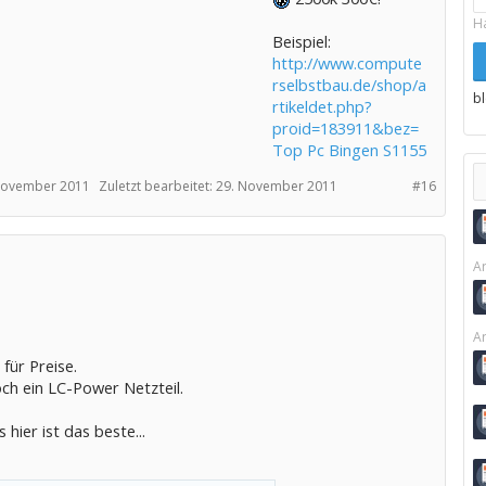
H
Beispiel:
http://www.compute
rselbstbau.de/shop/a
b
rtikeldet.php?
proid=183911&bez=
Top Pc Bingen S1155
November 2011
Zuletzt bearbeitet:
29. November 2011
#16
Ar
Ar
 für Preise.
ch ein LC-Power Netzteil.
 hier ist das beste...