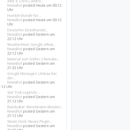
Akte X: Chris Carters...
NewsBot
posted
Heute um 00:12
Uhr
Humble Bundle für...
NewsBot
posted
Heute um 00:12
Uhr
Deutscher Einzelhandel...
NewsBot
posted
Gestern um
22:12 Uhr
WeatherNext: Google öffnet...
NewsBot
posted
Gestern um
22:12 Uhr
Material zum Gothic 2 Remake...
NewsBot
posted
Gestern um
21:32 Uhr
Google Messages: Umbau bei
der...
NewsBot
posted
Gestern um
1:12 Uhr
Star Trek Legends:...
NewsBot
posted
Gestern um
21:12 Uhr
BambuBar: Menüleisten-Monitor...
NewsBot
posted
Gestern um
21:12 Uhr
Steam Deck: Neues Plugin...
NewsBot
posted
Gestern um