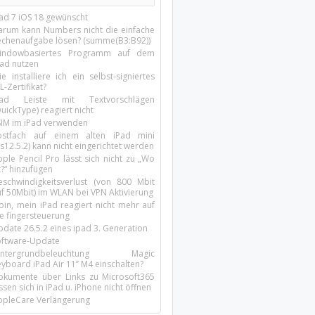
Pad 7 iOS 18 gewünscht
arum kann Numbers nicht die einfache
echenaufgabe lösen? (summe(B3:B92))
indowbasiertes Programm auf dem
pad nutzen
e installiere ich ein selbst-signiertes
L-Zertifikat?
Pad Leiste mit Textvorschlägen
uickType) reagiert nicht
SIM im iPad verwenden
ostfach auf einem alten iPad mini
s12.5.2) kann nicht eingerichtet werden
ple Pencil Pro lässt sich nicht zu „Wo
t?“ hinzufügen
eschwindigkeitsverlust (von 800 Mbit
uf 50Mbit) im WLAN bei VPN Aktivierung
oin, mein iPad reagiert nicht mehr auf
ie fingersteuerung
pdate 26.5.2 eines ipad 3. Generation
oftware-Update
intergrundbeleuchtung Magic
yboard iPad Air 11’’ M4 einschalten?
okumente über Links zu Microsoft365
ssen sich in iPad u. iPhone nicht öffnen
ppleCare Verlängerung