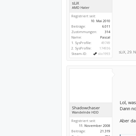
sLiX
AMD Hater
Registriert seit:
10. Mai 2010
Beiträge:
6.011
Zustimmungen:
314
Name:
Pascal
1. SysProfile:
49749
2. SysProfile:
174936
sLiX,
29. 
Steam-ID:
slix1993
Lol, was
Shadowchaser
Dann no
Wandelnde HDD
Aber das
Registriert seit:
11. November 2008
Beiträge:
21.319