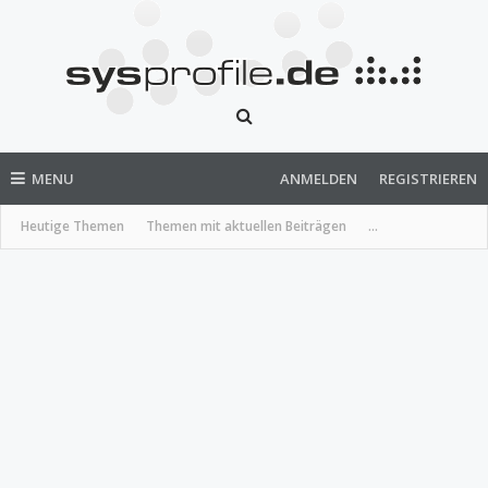
MENU
ANMELDEN
REGISTRIEREN
Heutige Themen
Themen mit aktuellen Beiträgen
...