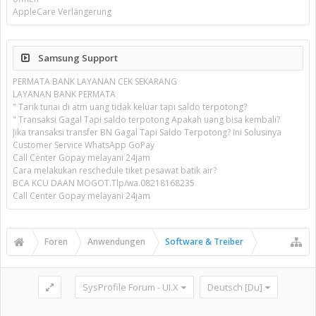
AppleCare Verlängerung
Samsung Support
PERMATA BANK LAYANAN CEK SEKARANG
LAYANAN BANK PERMATA
" Tarik tunai di atm uang tidak keluar tapi saldo terpotong?
" Transaksi Gagal Tapi saldo terpotong Apakah uang bisa kembali?
Jika transaksi transfer BN Gagal Tapi Saldo Terpotong? Ini Solusinya
Customer Service WhatsApp GoPay
Call Center Gopay melayani 24jam
Cara melakukan reschedule tiket pesawat batik air?
BCA KCU DAAN MOGOT.Tlp/wa.08218168235
Call Center Gopay melayani 24jam
Foren
Anwendungen
Software & Treiber
SysProfile Forum - UI.X
Deutsch [Du]