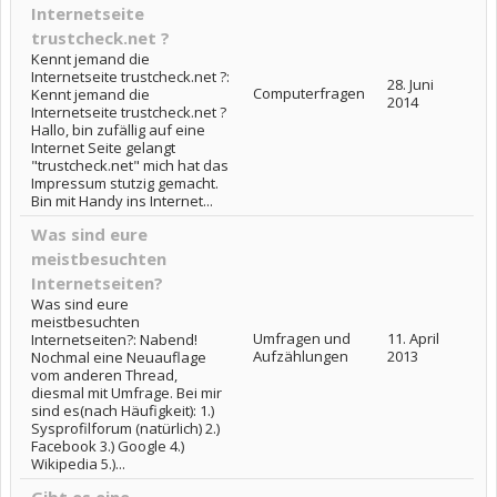
Internetseite
trustcheck.net ?
Kennt jemand die
Internetseite trustcheck.net ?:
28. Juni
Computerfragen
Kennt jemand die
2014
Internetseite trustcheck.net ?
Hallo, bin zufällig auf eine
Internet Seite gelangt
"trustcheck.net" mich hat das
Impressum stutzig gemacht.
Bin mit Handy ins Internet...
Was sind eure
meistbesuchten
Internetseiten?
Was sind eure
meistbesuchten
Umfragen und
11. April
Internetseiten?: Nabend!
Aufzählungen
2013
Nochmal eine Neuauflage
vom anderen Thread,
diesmal mit Umfrage. Bei mir
sind es(nach Häufigkeit): 1.)
Sysprofilforum (natürlich) 2.)
Facebook 3.) Google 4.)
Wikipedia 5.)...