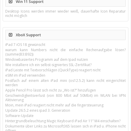
Win 11 Support
Desktop Icons werden immer wieder weiß, dauerhafte Icon Reparatur
nicht möglich
XboX Support
iPad 7 iOS 18 gewünscht
warum kann Numbers nicht die einfache Rechenaufgabe lösen?
(summe(B3:B92))
Windowbasiertes Programm auf dem Ipad nutzen
Wie installiere ich ein selbst-signiertes SSL-Zertifikat?
iPad Leiste mit Textvorschlägen (QuickType) reagiert nicht
eSIM im iPad verwenden
Postfach auf einem alten iPad mini (os12.5.2) kann nicht eingerichtet
werden
Apple Pencil Pro lässt sich nicht zu „Wo ist?“ hinzufügen
Geschwindigkeitsverlust (von 800 Mbit auf 50Mbit) im WLAN bei VPN
Aktivierung
Moin, mein iPad reagiert nicht mehr auf die fingersteuerung
Update 26.5.2 eines ipad 3. Generation
Software-Update
Hintergrundbeleuchtung Magic Keyboard iPad Air 11’’ M4 einschalten?
Dokumente über Links zu Microsoft365 lassen sich in iPad u. iPhone nicht
öffnen