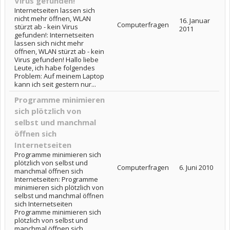
Virus gefunden!
Internetseiten lassen sich
nicht mehr öffnen, WLAN
16. Januar
Computerfragen
stürzt ab - kein Virus
2011
gefunden!: Internetseiten
lassen sich nicht mehr
öffnen, WLAN stürzt ab - kein
Virus gefunden! Hallo liebe
Leute, ich habe folgendes
Problem: Auf meinem Laptop
kann ich seit gestern nur...
Programme minimieren
sich plötzlich von
selbst und manchmal
öffnen sich
Internetseiten
Programme minimieren sich
plötzlich von selbst und
Computerfragen
6. Juni 2010
manchmal öffnen sich
Internetseiten: Programme
minimieren sich plötzlich von
selbst und manchmal öffnen
sich Internetseiten
Programme minimieren sich
plötzlich von selbst und
manchmal öffnen sich