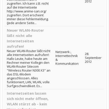
2012
zugreifen. Ich kann z.B. nicht
auf die Internetseite
http://www.anime-san.org/
zugreifen. Dort erscheint
immer diese Fehlermeldung.
(Jede andere Seite...
Neuer WLAN-Router
läßt nicht alle
Internetseiten
aufrufen!
Neuer WLAN-Router läßt nicht
Netzwerk-,
28.
alle Internetseiten aufrufen!:
Internettechnik
September
Hallo Leute, habe heute am
&
2012
Rechner meiner Kollegin den
Kommunikation
WLAN-Router Sitecom
"Wireless Router N300 X3" an
das DSL-Modem
angeschlossen. Alles
funktioniert, LAN, WLAN, volle
Surfgeschwindikeit. Es...
Internetseiten lassen
sich nicht mehr öffnen,
WLAN stürzt ab - kein