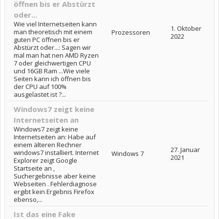
öffnen bis er Abstürzt
oder...
Wie viel Internetseiten kann
1. Oktober
man theoretisch mit einem
Prozessoren
2022
guten PC öffnen bis er
Abstürzt oder...: Sagen wir
mal man hat nen AMD Ryzen
7 oder gleichwertigen CPU
und 16GB Ram ...Wie viele
Seiten kann ich öffnen bis
der CPU auf 100%
ausgelastet ist ?...
Windows7 zeigt keine
Internetseiten an
Windows7 zeigt keine
Internetseiten an: Habe auf
einem älteren Rechner
27. Januar
windows7 installiert. Internet
Windows 7
2021
Explorer zeigt Google
Startseite an ,
Suchergebnisse aber keine
Webseiten . Fehlerdiagnose
ergibt kein Ergebnis Firefox
ebenso,...
Ist das eine Fake