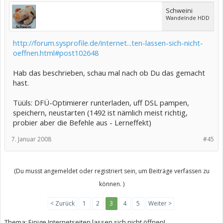
Schweini
Wandelnde HDD
http://forum.sysprofile.de/internet...ten-lassen-sich-nicht-
oeffnen.html#post102648
Hab das beschrieben, schau mal nach ob Du das gemacht
hast.
Tüüls: DFÜ-Optimierer runterladen, uff DSL pampen,
speichern, neustarten (1492 ist nämlich meist richtig,
probier aber die Befehle aus - Lerneffekt)
7. Januar 2008
#45
(Du musst angemeldet oder registriert sein, um Beiträge verfassen zu
können. )
< Zurück
1
2
3
4
5
Weiter >
Thema:
Einige Internetseiten lassen sich nicht öffnen!