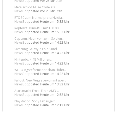
NewsBot
posted
Vor 25 Minuten
Meta schickt Muse Code als...
NewsBot
posted
Vor 25 Minuten
RTX 50 zum Normalpreis: Nvidia...
NewsBot
posted
Heute um 15:32 Uhr
Repterra: Dino-RTS mit 100.000...
NewsBot
posted
Heute um 15:02 Uhr
Capcom: Neun von zehn Spielen...
NewsBot
posted
Heute um 14:22 Uhr
Samsung Galaxy Z Fold8 und...
NewsBot
posted
Heute um 14:22 Uhr
Nintendo: 4,48 Millionen...
NewsBot
posted
Heute um 14:22 Uhr
WERO-ngsreform: norisbank führt...
NewsBot
posted
Heute um 14:22 Uhr
Fallout: New Vegas bekommt über...
NewsBot
posted
Heute um 13:33 Uhr
Asus macht Ernst: Erste AMD-...
NewsBot
posted
Heute um 12:52 Uhr
PlayStation: Sony liebäugelt...
NewsBot
posted
Heute um 12:12 Uhr