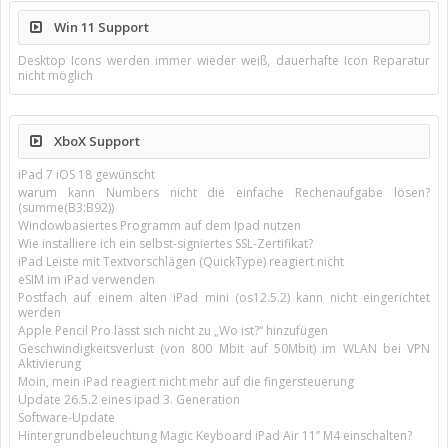
Win 11 Support
Desktop Icons werden immer wieder weiß, dauerhafte Icon Reparatur
nicht möglich
XboX Support
iPad 7 iOS 18 gewünscht
warum kann Numbers nicht die einfache Rechenaufgabe lösen?
(summe(B3:B92))
Windowbasiertes Programm auf dem Ipad nutzen
Wie installiere ich ein selbst-signiertes SSL-Zertifikat?
iPad Leiste mit Textvorschlägen (QuickType) reagiert nicht
eSIM im iPad verwenden
Postfach auf einem alten iPad mini (os12.5.2) kann nicht eingerichtet
werden
Apple Pencil Pro lässt sich nicht zu „Wo ist?“ hinzufügen
Geschwindigkeitsverlust (von 800 Mbit auf 50Mbit) im WLAN bei VPN
Aktivierung
Moin, mein iPad reagiert nicht mehr auf die fingersteuerung
Update 26.5.2 eines ipad 3. Generation
Software-Update
Hintergrundbeleuchtung Magic Keyboard iPad Air 11’’ M4 einschalten?