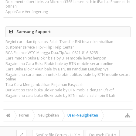
Dokumente über Links zu Microsoft365 lassen sich in iPad u. iPhone nicht
öffnen
AppleCare Verlängerung
Samsung Support
Begini cara dan tips atasi Salah Transfer BNI bisa dikembalikan
customer service Flip? - Flip Help Center
BCA Finance WTC Mangga Dua.Tlp/wa: 0821-816-8235
Cara mudah buka Blokir bale by BTN mobile lewat henpon
Bagaimana Cara Buka Blokir bale by BTN mobile secara online
Cara Buka Blokir Akun balé by BTN, Ini Panduan Lengkapnya!
Bagaimana cara mudah untuk blokir aplikasi bale by BTN mobile secara
online
Tata Cara Mengembalikan Pinjaman Easycash
Berikut tips cara buka Blokir bale by BTN mobile dengan Efektif
Bagaimana cara buka Blokir bale by BTN mobile salah pin 3 kali
Foren
Neuigkeiten
User-Neuigkeiten
SysProfile Forum - UI.X
Deutsch [Du]