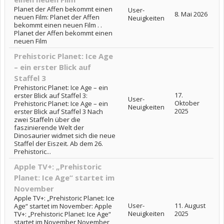
Planet der Affen bekommt einen
User-
8. Mai 2026
neuen Film: Planet der Affen
Neuigkeiten
bekommt einen neuen Film . .
Planet der Affen bekommt einen
neuen Film
Prehistoric Planet: Ice Age
– ein erster Blick auf
Staffel 3
Prehistoric Planet: Ice Age – ein
17.
erster Blick auf Staffel 3:
User-
Oktober
Prehistoric Planet: Ice Age – ein
Neuigkeiten
2025
erster Blick auf Staffel 3 Nach
zwei Staffeln über die
faszinierende Welt der
Dinosaurier widmet sich die neue
Staffel der Eiszeit. Ab dem 26.
Prehistoric...
Apple TV+: „Prehistoric
Planet: Ice Age“ startet im
November
Apple TV+: „Prehistoric Planet: Ice
User-
11. August
Age“ startet im November: Apple
Neuigkeiten
2025
TV+: „Prehistoric Planet: Ice Age“
startet im November November