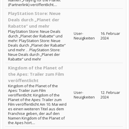
Namen „Playing for the Planet“
(Partnerlink) veröffentlicht....
PlayStation Store: Neue
Deals durch „Planet der
Rabatte“ und mehr
PlayStation Store: Neue Deals
User-
16. Februar
durch „Planet der Rabatte“ und
Neuigkeiten
2024
mehr: PlayStation Store: Neue
Deals durch „Planet der Rabatte“
und mehr . . PlayStation Store:
Neue Deals durch „Planet der
Rabatte“ und mehr
Kingdom of the Planet of
the Apes: Trailer zum Film
veröffentlicht
Kingdom of the Planet of the
Apes: Trailer zum Film
User-
12. Februar
veröffentlicht: Kingdom of the
Neuigkeiten
2024
Planet of the Apes: Trailer zum
Film veröffentlicht Am 10. Mai wird
es einen weiteren Titel aus dem
Franchise geben, der auf den
Namen Kingdom of the Planet of
the Apes hört....