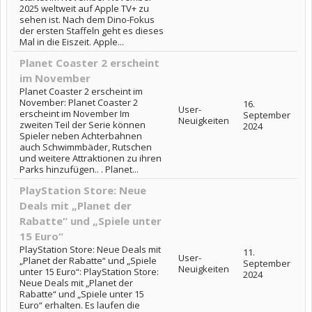
2025 weltweit auf Apple TV+ zu
sehen ist. Nach dem Dino-Fokus
der ersten Staffeln geht es dieses
Mal in die Eiszeit. Apple...
Planet Coaster 2 erscheint
im November
Planet Coaster 2 erscheint im
November: Planet Coaster 2
16.
User-
erscheint im November Im
September
Neuigkeiten
zweiten Teil der Serie können
2024
Spieler neben Achterbahnen
auch Schwimmbäder, Rutschen
und weitere Attraktionen zu ihren
Parks hinzufügen.. . Planet...
PlayStation Store: Neue
Deals mit „Planet der
Rabatte“ und „Spiele unter
15 Euro“
PlayStation Store: Neue Deals mit
11.
User-
„Planet der Rabatte“ und „Spiele
September
Neuigkeiten
unter 15 Euro“: PlayStation Store:
2024
Neue Deals mit „Planet der
Rabatte“ und „Spiele unter 15
Euro“ erhalten. Es laufen die