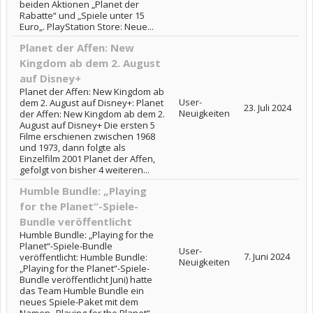
beiden Aktionen „Planet der
Rabatte“ und „Spiele unter 15
Euro„. PlayStation Store: Neue...
Planet der Affen: New
Kingdom ab dem 2. August
auf Disney+
Planet der Affen: New Kingdom ab
User-
dem 2. August auf Disney+: Planet
23. Juli 2024
Neuigkeiten
der Affen: New Kingdom ab dem 2.
August auf Disney+ Die ersten 5
Filme erschienen zwischen 1968
und 1973, dann folgte als
Einzelfilm 2001 Planet der Affen,
gefolgt von bisher 4 weiteren...
Humble Bundle: „Playing
for the Planet“-Spiele-
Bundle veröffentlicht
Humble Bundle: „Playing for the
Planet“-Spiele-Bundle
User-
7. Juni 2024
veröffentlicht: Humble Bundle:
Neuigkeiten
„Playing for the Planet“-Spiele-
Bundle veröffentlicht Juni) hatte
das Team Humble Bundle ein
neues Spiele-Paket mit dem