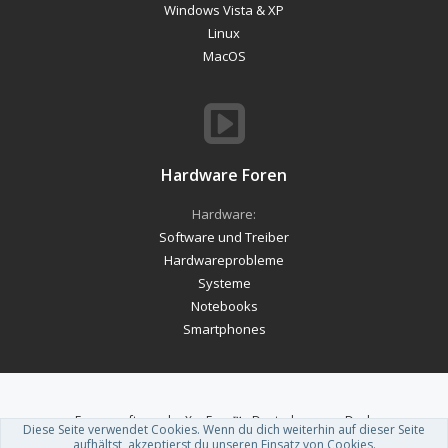
Windows Vista & XP
Linux
MacOS
Hardware Foren
Hardware:
Software und Treiber
Hardwareprobleme
Systeme
Notebooks
Smartphones
Forum software by XenForo™
-
Deutsch von xenDach
Diese Seite verwendet Cookies. Wenn du dich weiterhin auf dieser Seite
Theme designed by
ThemeHouse
.
aufhältst, akzeptierst du unseren Einsatz von Cookies.