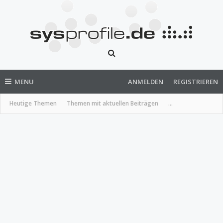
MENU
ANMELDEN
REGISTRIEREN
Heutige Themen
Themen mit aktuellen Beiträgen
...