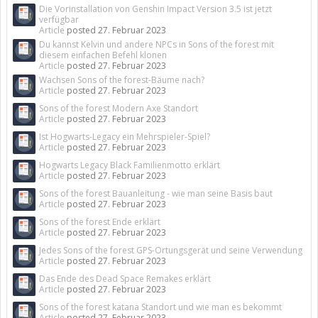
Die Vorinstallation von Genshin Impact Version 3.5 ist jetzt
verfügbar
Article
posted
27. Februar 2023
Du kannst Kelvin und andere NPCs in Sons of the forest mit
diesem einfachen Befehl klonen
Article
posted
27. Februar 2023
Wachsen Sons of the forest-Bäume nach?
Article
posted
27. Februar 2023
Sons of the forest Modern Axe Standort
Article
posted
27. Februar 2023
Ist Hogwarts-Legacy ein Mehrspieler-Spiel?
Article
posted
27. Februar 2023
Hogwarts Legacy Black Familienmotto erklärt
Article
posted
27. Februar 2023
Sons of the forest Bauanleitung - wie man seine Basis baut
Article
posted
27. Februar 2023
Sons of the forest Ende erklärt
Article
posted
27. Februar 2023
Jedes Sons of the forest GPS-Ortungsgerät und seine Verwendung
Article
posted
27. Februar 2023
Das Ende des Dead Space Remakes erklärt
Article
posted
27. Februar 2023
Sons of the forest katana Standort und wie man es bekommt
Article
posted
27. Februar 2023