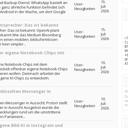
15.
d-Backup-Dienst: WhatsApp bastelt an
User-
Juli
ganz ähnliche Funktion befindet sich
Neuigkeiten
2026
r Android in der Mache, um dort Google
utsprecher: Das ist bekannt
15.
her: Das ist bekannt: OpenAI plant
User-
Juli
 bekannt Wie das Medium Bloomberg
Neuigkeiten
U
2026
en einen mobilen, bildschirmlosen
C
 kein simpler...
B
W
ar eigene Notebook-Chips mit
+
(
10.
A
ene Notebook-Chips mit dem
User-
Juli
ckelt offenbar eigene Notebook-Chips
Neuigkeiten
2026
eren wollen. Demnach arbeitet der
gene KI-Chips zu entwickeln.
hlüsselten Messenger in
Sh
D
10.
w
User-
ten Messenger in Aussicht: Proton stellt
Juli
m
Neuigkeiten
r in Aussicht Ausgelöst wurde die
2026
wicklungen rund um die umstrittene
en Parlament...
gene Bild-KI in Instagram und