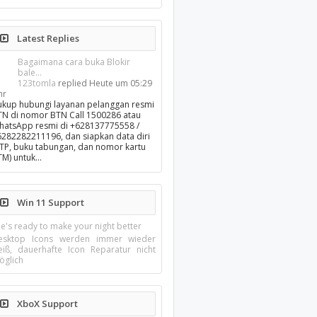
Latest Replies
Bagaimana cara buka Blokir
bale...
123tomla
replied
Heute um 05:29
hr
ukup hubungi layanan pelanggan resmi
TN di nomor BTN Call 1500286 atau
hatsApp resmi di +628137775558 /
6282282211196, dan siapkan data diri
KTP, buku tabungan, dan nomor kartu
TM) untuk…
Win 11 Support
e's ready to make your night better
esktop Icons werden immer wieder
eiß, dauerhafte Icon Reparatur nicht
öglich
XboX Support