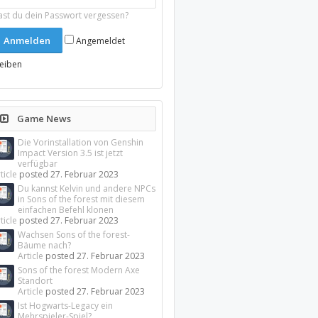
ast du dein Passwort vergessen?
Angemeldet
leiben
Game News
Die Vorinstallation von Genshin
Impact Version 3.5 ist jetzt
verfügbar
ticle
posted
27. Februar 2023
Du kannst Kelvin und andere NPCs
in Sons of the forest mit diesem
einfachen Befehl klonen
ticle
posted
27. Februar 2023
Wachsen Sons of the forest-
Bäume nach?
Article
posted
27. Februar 2023
Sons of the forest Modern Axe
Standort
Article
posted
27. Februar 2023
Ist Hogwarts-Legacy ein
Mehrspieler-Spiel?