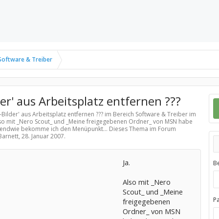
Software & Treiber
er' aus Arbeitsplatz entfernen ???
-Bilder' aus Arbeitsplatz entfernen ??? im Bereich
Software & Treiber
im
Also mit _Nero Scout_ und _Meine freigegebenen Ordner_ von MSN habe
irgendwie bekomme ich den Menüpunkt... Dieses Thema im Forum
Barnett,
28. Januar 2007
.
Ja.
B
Also mit _Nero
Scout_ und _Meine
P
freigegebenen
Ordner_ von MSN