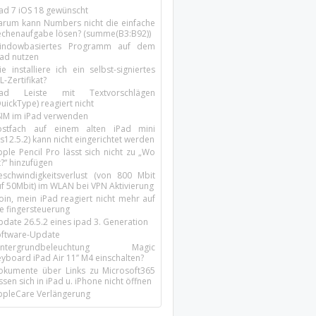
Pad 7 iOS 18 gewünscht
arum kann Numbers nicht die einfache
echenaufgabe lösen? (summe(B3:B92))
indowbasiertes Programm auf dem
pad nutzen
e installiere ich ein selbst-signiertes
L-Zertifikat?
Pad Leiste mit Textvorschlägen
uickType) reagiert nicht
SIM im iPad verwenden
ostfach auf einem alten iPad mini
s12.5.2) kann nicht eingerichtet werden
ple Pencil Pro lässt sich nicht zu „Wo
t?“ hinzufügen
eschwindigkeitsverlust (von 800 Mbit
uf 50Mbit) im WLAN bei VPN Aktivierung
oin, mein iPad reagiert nicht mehr auf
ie fingersteuerung
pdate 26.5.2 eines ipad 3. Generation
oftware-Update
intergrundbeleuchtung Magic
yboard iPad Air 11’’ M4 einschalten?
okumente über Links zu Microsoft365
ssen sich in iPad u. iPhone nicht öffnen
ppleCare Verlängerung