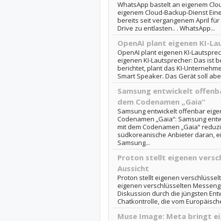
WhatsApp bastelt an eigenem Clou
eigenem Cloud-Backup-Dienst Eine 
bereits seit vergangenem April fü
Drive zu entlasten.. . WhatsApp...
OpenAI plant eigenen KI-La
OpenAI plant eigenen KI-Lautsprec
eigenen KI-Lautsprecher: Das ist
berichtet, plant das KI-Unternehm
Smart Speaker. Das Gerät soll aber
Samsung entwickelt offenb
dem Codenamen „Gaia“
Samsung entwickelt offenbar eig
Codenamen „Gaia“: Samsung entwi
mit dem Codenamen „Gaia“ reduzi
südkoreanische Anbieter daran, ei
Samsung...
Proton stellt eigenen versc
Aussicht
Proton stellt eigenen verschlüssel
eigenen verschlüsselten Messenge
Diskussion durch die jüngsten Ent
Chatkontrolle, die vom Europäisch
Muse Image: Meta bringt ei