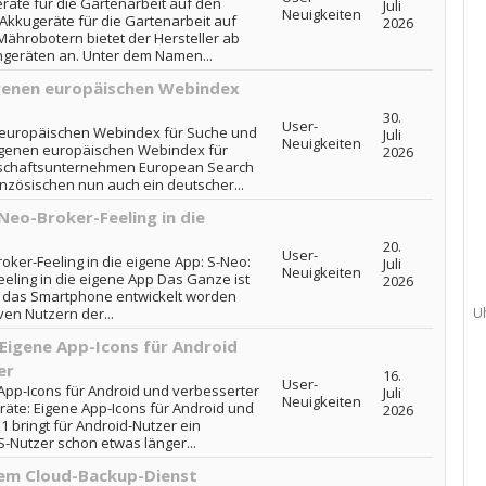
räte für die Gartenarbeit auf den
Juli
Neuigkeiten
-Akkugeräte für die Gartenarbeit auf
2026
hrobotern bietet der Hersteller ab
ngeräten an. Unter dem Namen...
genen europäischen Webindex
30.
User-
europäischen Webindex für Suche und
Juli
Neuigkeiten
igenen europäischen Webindex für
2026
nschaftsunternehmen European Search
nzösischen nun auch ein deutscher...
Neo-Broker-Feeling in die
20.
User-
ker-Feeling in die eigene App: S-Neo:
Juli
Neuigkeiten
eling in die eigene App Das Ganze ist
2026
 das Smartphone entwickelt worden
U
ven Nutzern der...
: Eigene App-Icons für Android
er
16.
User-
e App-Icons für Android und verbesserter
Juli
Neuigkeiten
eräte: Eigene App-Icons für Android und
2026
1 bringt für Android-Nutzer ein
S-Nutzer schon etwas länger...
em Cloud-Backup-Dienst