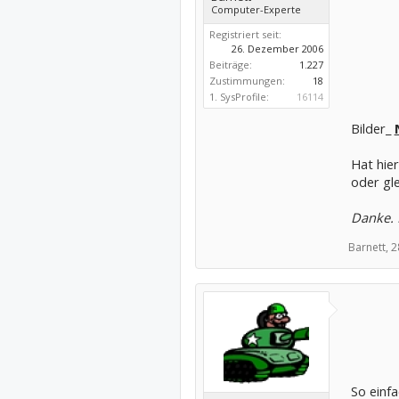
Computer-Experte
Registriert seit:
26. Dezember 2006
Beiträge:
1.227
Zustimmungen:
18
1. SysProfile:
16114
Bilder_
Hat hie
oder gle
Danke. 
Barnett,
2
So einfa