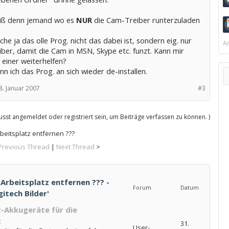
eiß denn jemand wo es
NUR
die Cam-Treiber runterzuladen
che ja das olle Prog. nicht das dabei ist, sondern eig. nur
Ar
ber, damit die Cam in MSN, Skype etc. funzt. Kann mir
 einer weiterhelfen?
n ich das Prog. an sich wieder de-installen.
8. Januar 2007
#3
sst angemeldet oder registriert sein, um Beiträge verfassen zu können. )
rbeitsplatz entfernen ???
Previous Thread
|
Next Thread
>
 Arbeitsplatz entfernen ??? -
Forum
Datum
gitech Bilder'
-Akkugeräte für die
t
31.
User-