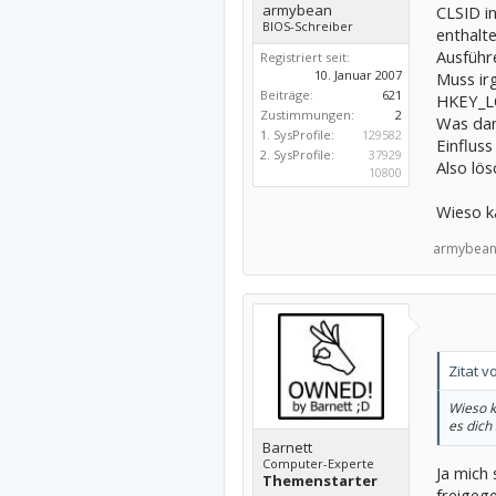
armybean
CLSID in
BIOS-Schreiber
enthalte
Ausführ
Registriert seit:
10. Januar 2007
Muss ir
Beiträge:
621
HKEY_L
Zustimmungen:
2
Was dana
1. SysProfile:
129582
Einfluss
2. SysProfile:
37929
Also lös
10800
Wieso ka
armybean
Zitat 
Wieso k
es dich
Barnett
Computer-Experte
Ja mich 
Themenstarter
freigeg