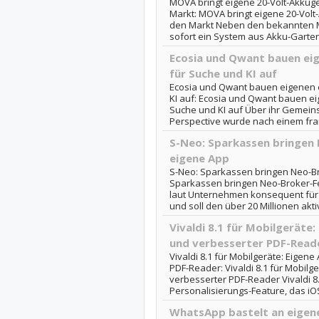
MOVA bringt eigene 20-Volt-Akkuge
Markt: MOVA bringt eigene 20-Volt
den Markt Neben den bekannten Mä
sofort ein System aus Akku-Garte
Ecosia und Qwant bauen ei
für Suche und KI auf
Ecosia und Qwant bauen eigenen 
KI auf: Ecosia und Qwant bauen e
Suche und KI auf Über ihr Gemei
Perspective wurde nach einem fra
S-Neo: Sparkassen bringen 
eigene App
S-Neo: Sparkassen bringen Neo-Bro
Sparkassen bringen Neo-Broker-Fe
laut Unternehmen konsequent für
und soll den über 20 Millionen akti
Vivaldi 8.1 für Mobilgeräte
und verbesserter PDF-Read
Vivaldi 8.1 für Mobilgeräte: Eigen
PDF-Reader: Vivaldi 8.1 für Mobilg
verbesserter PDF-Reader Vivaldi 8.
Personalisierungs-Feature, das iO
WhatsApp bastelt an eigen