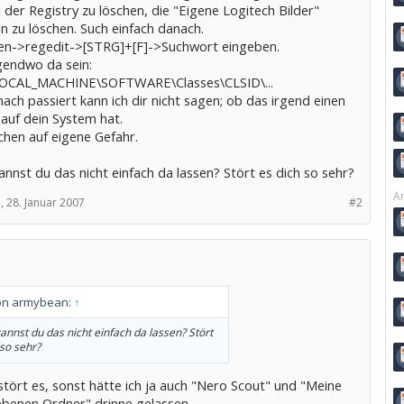
 der Registry zu löschen, die "Eigene Logitech Bilder"
n zu löschen. Such einfach danach.
en->regedit->[STRG]+[F]->Suchwort eingeben.
gendwo da sein:
OCAL_MACHINE\SOFTWARE\Classes\CLSID\...
ch passiert kann ich dir nicht sagen; ob das irgend einen
 auf dein System hat.
chen auf eigene Gefahr.
nnst du das nicht einfach da lassen? Stört es dich so sehr?
Ar
,
28. Januar 2007
#2
von armybean:
↑
annst du das nicht einfach da lassen? Stört
 so sehr?
stört es, sonst hätte ich ja auch "Nero Scout" und "Meine
ebenen Ordner" drinne gelassen.