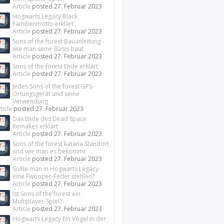
Article
posted
27. Februar 2023
Hogwarts Legacy Black
Familienmotto erklärt
Article
posted
27. Februar 2023
Sons of the forest Bauanleitung -
wie man seine Basis baut
Article
posted
27. Februar 2023
Sons of the forest Ende erklärt
Article
posted
27. Februar 2023
Jedes Sons of the forest GPS-
Ortungsgerät und seine
Verwendung
ticle
posted
27. Februar 2023
Das Ende des Dead Space
Remakes erklärt
Article
posted
27. Februar 2023
Sons of the forest katana Standort
und wie man es bekommt
Article
posted
27. Februar 2023
Sollte man in Hogwarts Legacy
eine Fwooper-Feder stehlen?
Article
posted
27. Februar 2023
Ist Sons of the forest ein
Multiplayer-Spiel?
Article
posted
27. Februar 2023
Hogwarts Legacy Ein Vogel in der