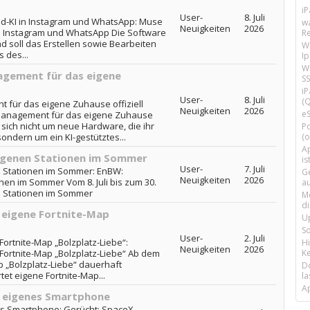
i
User-
8. Juli
ld-KI in Instagram und WhatsApp: Muse
w
Neuigkeiten
2026
 in Instagram und WhatsApp Die Software
R
und soll das Erstellen sowie Bearbeiten
W
 des...
I
Wi
agement für das eigene
SS
i
User-
8. Juli
(Q
 für das eigene Zuhause offiziell
Neuigkeiten
2026
e
emanagement für das eigene Zuhause
s sich nicht um neue Hardware, die ihr
P
(o
ondern um ein KI-gestütztes...
Ap
eigenen Stationen im Sommer
is
User-
7. Juli
n Stationen im Sommer: EnBW:
G
Neuigkeiten
2026
nen im Sommer Vom 8. Juli bis zum 30.
a
n Stationen im Sommer
M
d
 eigene Fortnite-Map
U
S
User-
2. Juli
ortnite-Map „Bolzplatz-Liebe“:
H
Neuigkeiten
2026
Ke
Fortnite-Map „Bolzplatz-Liebe“ Ab dem
Map „Bolzplatz-Liebe“ dauerhaft
D
et eigene Fortnite-Map...
la
A
t eigenes Smartphone
es Smartphone: Gerücht: SpaceX