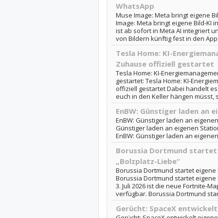
WhatsApp
Muse Image: Meta bringt eigene Bi
Image: Meta bringt eigene Bild-KI
ist ab sofort in Meta AI integriert 
von Bildern künftig fest in den Apps
Tesla Home: KI-Energieman
Zuhause offiziell gestartet
Tesla Home: KI-Energiemanagement
gestartet: Tesla Home: KI-Energi
offiziell gestartet Dabei handelt e
euch in den Keller hängen müsst, s
EnBW: Günstiger laden an 
EnBW: Günstiger laden an eigene
Günstiger laden an eigenen Statio
EnBW: Günstiger laden an eigene
Borussia Dortmund startet
„Bolzplatz-Liebe“
Borussia Dortmund startet eigene F
Borussia Dortmund startet eigene 
3. Juli 2026 ist die neue Fortnite-
verfügbar. Borussia Dortmund start
Gerücht: SpaceX entwickel
Gerücht: SpaceX entwickelt eigen