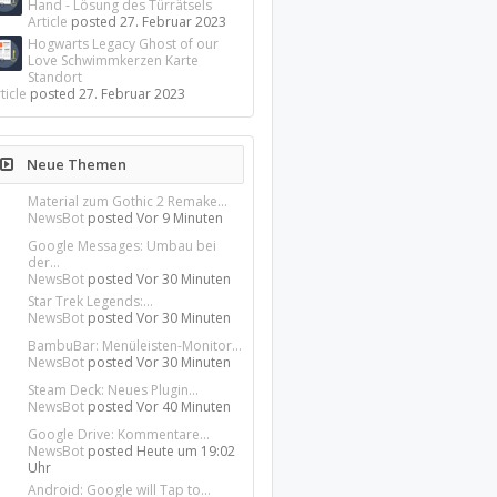
Hand - Lösung des Türrätsels
Article
posted
27. Februar 2023
Hogwarts Legacy Ghost of our
Love Schwimmkerzen Karte
Standort
ticle
posted
27. Februar 2023
Neue Themen
Material zum Gothic 2 Remake...
NewsBot
posted
Vor 9 Minuten
Google Messages: Umbau bei
der...
NewsBot
posted
Vor 30 Minuten
Star Trek Legends:...
NewsBot
posted
Vor 30 Minuten
BambuBar: Menüleisten-Monitor...
NewsBot
posted
Vor 30 Minuten
Steam Deck: Neues Plugin...
NewsBot
posted
Vor 40 Minuten
Google Drive: Kommentare...
NewsBot
posted
Heute um 19:02
Uhr
Android: Google will Tap to...