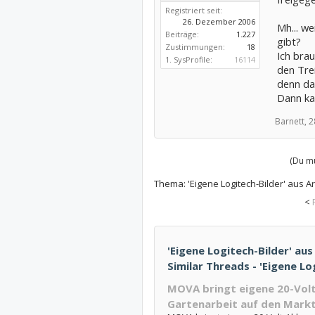
Registriert seit:
26. Dezember 2006
Mh... w
Beiträge:
1.227
gibt?
Zustimmungen:
18
Ich brau
1. SysProfile:
16114
den Trei
denn da
Dann kan
Barnett,
2
(Du mu
Thema:
'Eigene Logitech-Bilder' aus A
<
'Eigene Logitech-Bilder' aus
Similar Threads - 'Eigene Lo
MOVA bringt eigene 20-Volt
Gartenarbeit auf den Mark