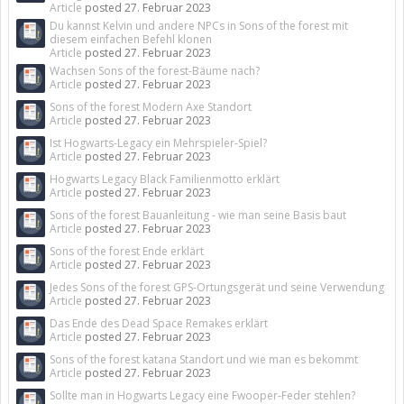
Article
posted
27. Februar 2023
Du kannst Kelvin und andere NPCs in Sons of the forest mit
diesem einfachen Befehl klonen
Article
posted
27. Februar 2023
Wachsen Sons of the forest-Bäume nach?
Article
posted
27. Februar 2023
Sons of the forest Modern Axe Standort
Article
posted
27. Februar 2023
Ist Hogwarts-Legacy ein Mehrspieler-Spiel?
Article
posted
27. Februar 2023
Hogwarts Legacy Black Familienmotto erklärt
Article
posted
27. Februar 2023
Sons of the forest Bauanleitung - wie man seine Basis baut
Article
posted
27. Februar 2023
Sons of the forest Ende erklärt
Article
posted
27. Februar 2023
Jedes Sons of the forest GPS-Ortungsgerät und seine Verwendung
Article
posted
27. Februar 2023
Das Ende des Dead Space Remakes erklärt
Article
posted
27. Februar 2023
Sons of the forest katana Standort und wie man es bekommt
Article
posted
27. Februar 2023
Sollte man in Hogwarts Legacy eine Fwooper-Feder stehlen?