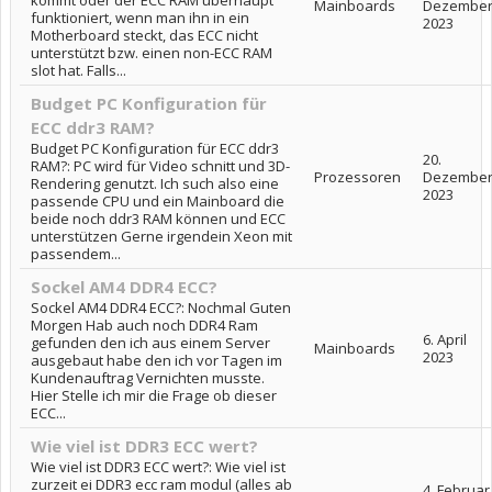
kommt oder der ECC RAM überhaupt
Mainboards
Dezembe
funktioniert, wenn man ihn in ein
2023
Motherboard steckt, das ECC nicht
unterstützt bzw. einen non-ECC RAM
slot hat. Falls...
Budget PC Konfiguration für
ECC ddr3 RAM?
Budget PC Konfiguration für ECC ddr3
20.
RAM?: PC wird für Video schnitt und 3D-
Prozessoren
Dezembe
Rendering genutzt. Ich such also eine
2023
passende CPU und ein Mainboard die
beide noch ddr3 RAM können und ECC
unterstützen Gerne irgendein Xeon mit
passendem...
Sockel AM4 DDR4 ECC?
Sockel AM4 DDR4 ECC?: Nochmal Guten
Morgen Hab auch noch DDR4 Ram
6. April
gefunden den ich aus einem Server
Mainboards
2023
ausgebaut habe den ich vor Tagen im
Kundenauftrag Vernichten musste.
Hier Stelle ich mir die Frage ob dieser
ECC...
Wie viel ist DDR3 ECC wert?
Wie viel ist DDR3 ECC wert?: Wie viel ist
zurzeit ei DDR3 ecc ram modul (alles ab
4. Februar