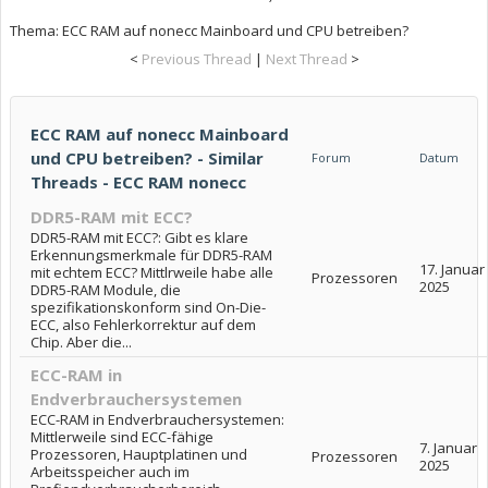
Thema:
ECC RAM auf nonecc Mainboard und CPU betreiben?
<
Previous Thread
|
Next Thread
>
ECC RAM auf nonecc Mainboard
und CPU betreiben? - Similar
Forum
Datum
Threads - ECC RAM nonecc
DDR5-RAM mit ECC?
DDR5-RAM mit ECC?: Gibt es klare
Erkennungsmerkmale für DDR5-RAM
17. Januar
mit echtem ECC? Mittlrweile habe alle
Prozessoren
2025
DDR5-RAM Module, die
spezifikationskonform sind On-Die-
ECC, also Fehlerkorrektur auf dem
Chip. Aber die...
ECC-RAM in
Endverbrauchersystemen
ECC-RAM in Endverbrauchersystemen:
Mittlerweile sind ECC-fähige
7. Januar
Prozessoren, Hauptplatinen und
Prozessoren
2025
Arbeitsspeicher auch im