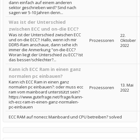
dann einfach auf einem anderen
sektor geschrieben wird? Sind nach
sagen wir 5-10 Jahren denn...
Was ist der Unterschied
zwischen ECC und on-die ECC?
Was ist der Unterschied zwischen ECC
22.
und on-die ECC?: Hallo, wenn ich mir
Prozessoren
Oktober
DDR5-Ram anschaue, dann sehe ich
2022
immer die Anmerkung "on-die-ECC?
Woran liegt der Unterschied zu ECC? Ist
das besser/schlechter?...
Kann ich ECC Ram in einen ganz
normalen pc einbauen?
Kann ich ECC Ram in einen ganz
13. Mai
normalen pc einbauen?: oder muss ecc
Prozessoren
2022
ram vom mainboard unterstützt sein?
https://www.gutefrage.net/frage/kann-
ich-ecc-ram-in-einen-ganz-normalen-
pc-einbauen
ECC RAM auf nonecc Mainboard und CPU betreiben? solved