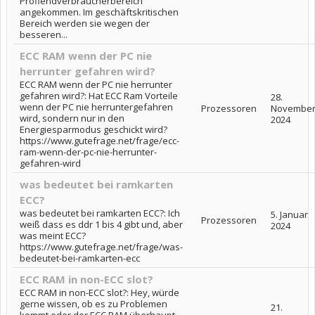
Profiendverbraucherbereich
angekommen. Im geschäftskritischen
Bereich werden sie wegen der
besseren...
ECC RAM wenn der PC nie
herrunter gefahren wird?
ECC RAM wenn der PC nie herrunter
gefahren wird?: Hat ECC Ram Vorteile
28.
wenn der PC nie herruntergefahren
Prozessoren
Novembe
wird, sondern nur in den
2024
Energiesparmodus geschickt wird?
https://www.gutefrage.net/frage/ecc-
ram-wenn-der-pc-nie-herrunter-
gefahren-wird
was bedeutet bei ramkarten
ECC?
was bedeutet bei ramkarten ECC?: Ich
5. Januar
Prozessoren
weiß dass es ddr 1 bis 4 gibt und, aber
2024
was meint ECC?
https://www.gutefrage.net/frage/was-
bedeutet-bei-ramkarten-ecc
ECC RAM in non-ECC slot?
ECC RAM in non-ECC slot?: Hey, würde
gerne wissen, ob es zu Problemen
21.