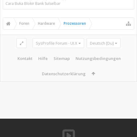
Cara Buka Blokir Bank Sulselbar
Foren
Hardware
Prozessoren
SysProfile Forum - UI.X
Deutsch [Du]
Kontakt
Hilfe
Sitemap
Nutzungsbedingungen
Datenschutzerklärung