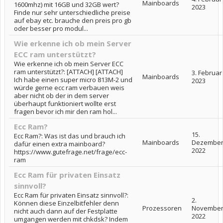
Mainboards
1600mhz) mit 16GB und 32GB wert?
2023
Finde nur sehr unterschiedliche preise
auf ebay etc. brauche den preis pro gb
oder besser pro modul...
Wie erkenne ich ob mein Server
ECC ram unterstützt?
Wie erkenne ich ob mein Server ECC
ram unterstützt?: [ATTACH] [ATTACH]
3. Februar
Mainboards
Ich habe einen super micro 813M-2 und
2023
würde gerne ecc ram verbauen weis
aber nicht ob der in dem server
überhaupt funktioniert wollte erst
fragen bevor ich mir den ram hol...
Ecc Ram?
15.
Ecc Ram?: Was ist das und brauch ich
Mainboards
Dezembe
dafür einen extra mainboard?
2022
https://www.gutefrage.net/frage/ecc-
ram
Ecc Ram für privaten Einsatz
sinnvoll?
Ecc Ram für privaten Einsatz sinnvoll?:
2.
Können diese Einzelbitfehler denn
Prozessoren
Novembe
nicht auch dann auf der Festplatte
2022
umgangen werden mit chkdsk? Indem