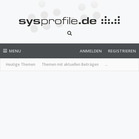
MENU
ANMELDEN
REGISTRIEREN
Heutige Themen
Themen mit aktuellen Beiträgen
...