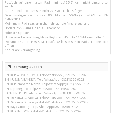
Postfach auf einem alten iPad mini (os12.5.2) kann nicht eingerichtet
werden
Apple Pencil Pro lässt sich nicht zu „Wo ist?“ hinzufügen
Geschwindigkeitsverlust (von 800 Mbit auf 50Mbit) im WLAN bei VPN
Aktivierung
Moin, mein iPad reagiert nicht mehr auf die fingersteuerung
Update 26.5.2 eines ipad 3. Generation
Software-Update
Hintergrundbeleuchtung Magic Keyboard iPad Air 11’’ M4 einschalten?
Dokumente über Links zu Microsoft365 lassen sich in iPad u. iPhone nicht
öffnen
AppleCare Verlängerung
Samsung Support
BNI KCP WONOKROMO -Telp/WhatsApp:(0821)8556-9202-
BNI KUSUMA BANGSA -Telp/WhatsApp:(0821)8556-9202-
BNI KCP Jembatan Merah -Telp/WhatsApp:(0821)8556-9202-
BNI Diponegoro -Telp/WhatsApp:(0821)8556-9202-
BANK BNI KETINTANG -Telp/WhatsApp:(0821)8556-9202-
BNI 46 Kanwil Surabaya:-Telp/WhatsApp:(0821)8556-9202-
BNI 46 Kanwil Surabaya:-Telp/WhatsApp:(0821)8556-9202-
BNI Raya Gubeng -Telp/WhatsApp:(0821)8556-9202-
BNI KEDUNGDORO -Telp/WhatsApp:(0821)8556-9202-