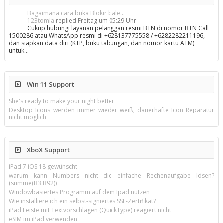
Bagaimana cara buka Blokir bale...
123tomla
replied
Freitag um 05:29 Uhr
Cukup hubungi layanan pelanggan resmi BTN di nomor BTN Call
1500286 atau WhatsApp resmi di +628137775558 / +6282282211196,
dan siapkan data diri (KTP, buku tabungan, dan nomor kartu ATM)
untuk…
Win 11 Support
She's ready to make your night better
Desktop Icons werden immer wieder weiß, dauerhafte Icon Reparatur
nicht möglich
XboX Support
iPad 7 iOS 18 gewünscht
warum kann Numbers nicht die einfache Rechenaufgabe lösen?
(summe(B3:B92))
Windowbasiertes Programm auf dem Ipad nutzen
Wie installiere ich ein selbst-signiertes SSL-Zertifikat?
iPad Leiste mit Textvorschlägen (QuickType) reagiert nicht
eSIM im iPad verwenden