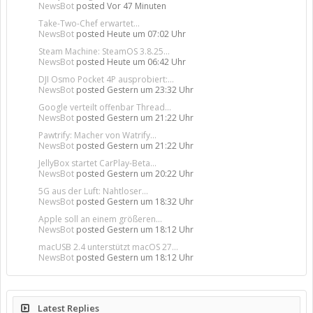
NewsBot
posted
Vor 47 Minuten
Take-Two-Chef erwartet...
NewsBot
posted
Heute um 07:02 Uhr
Steam Machine: SteamOS 3.8.25...
NewsBot
posted
Heute um 06:42 Uhr
DJI Osmo Pocket 4P ausprobiert:...
NewsBot
posted
Gestern um 23:32 Uhr
Google verteilt offenbar Thread...
NewsBot
posted
Gestern um 21:22 Uhr
Pawtrify: Macher von Watrify...
NewsBot
posted
Gestern um 21:22 Uhr
JellyBox startet CarPlay-Beta...
NewsBot
posted
Gestern um 20:22 Uhr
5G aus der Luft: Nahtloser...
NewsBot
posted
Gestern um 18:32 Uhr
Apple soll an einem größeren...
NewsBot
posted
Gestern um 18:12 Uhr
macUSB 2.4 unterstützt macOS 27...
NewsBot
posted
Gestern um 18:12 Uhr
Latest Replies