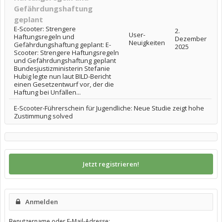
Gefährdungshaftung
geplant
E-Scooter: Strengere
2.
User-
Haftungsregeln und
Dezember
Neuigkeiten
Gefährdungshaftung geplant: E-
2025
Scooter: Strengere Haftungsregeln
und Gefährdungshaftung geplant
Bundesjustizministerin Stefanie
Hubig legte nun laut BILD-Bericht
einen Gesetzentwurf vor, der die
Haftung bei Unfällen...
E-Scooter-Führerschein für Jugendliche: Neue Studie zeigt hohe
Zustimmung solved
Jetzt registrieren!
Anmelden
Benutzername oder E-Mail-Adresse: