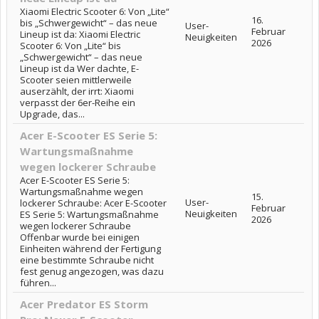
Xiaomi Electric Scooter 6: Von „Lite“
16.
bis „Schwergewicht“ – das neue
User-
Februar
Lineup ist da: Xiaomi Electric
Neuigkeiten
2026
Scooter 6: Von „Lite“ bis
„Schwergewicht“ – das neue
Lineup ist da Wer dachte, E-
Scooter seien mittlerweile
auserzählt, der irrt: Xiaomi
verpasst der 6er-Reihe ein
Upgrade, das...
Acer E-Scooter ES Serie 5:
Wartungsmaßnahme
wegen lockerer Schraube
Acer E-Scooter ES Serie 5:
Wartungsmaßnahme wegen
15.
User-
lockerer Schraube: Acer E-Scooter
Februar
Neuigkeiten
ES Serie 5: Wartungsmaßnahme
2026
wegen lockerer Schraube
Offenbar wurde bei einigen
Einheiten während der Fertigung
eine bestimmte Schraube nicht
fest genug angezogen, was dazu
führen...
Acer Predator ES Storm