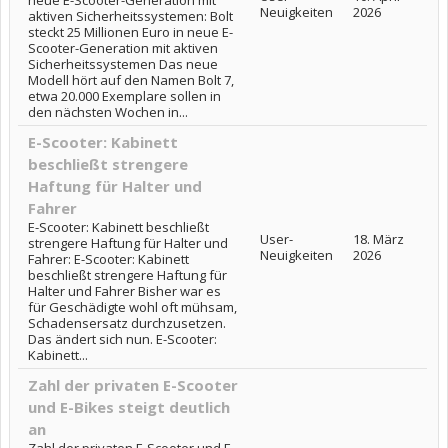
neue E-Scooter-Generation mit
Neuigkeiten
2026
aktiven Sicherheitssystemen: Bolt
steckt 25 Millionen Euro in neue E-
Scooter-Generation mit aktiven
Sicherheitssystemen Das neue
Modell hört auf den Namen Bolt 7,
etwa 20.000 Exemplare sollen in
den nächsten Wochen in...
E-Scooter: Kabinett
beschließt strengere
Haftung für Halter und
Fahrer
E-Scooter: Kabinett beschließt
User-
18. März
strengere Haftung für Halter und
Neuigkeiten
2026
Fahrer: E-Scooter: Kabinett
beschließt strengere Haftung für
Halter und Fahrer Bisher war es
für Geschädigte wohl oft mühsam,
Schadensersatz durchzusetzen.
Das ändert sich nun. E-Scooter:
Kabinett...
Zahl der privaten E-Scooter
und E-Bikes steigt deutlich
an