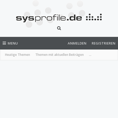
MENU
ANMELDEN
REGISTRIEREN
Heutige Themen
Themen mit aktuellen Beiträgen
...