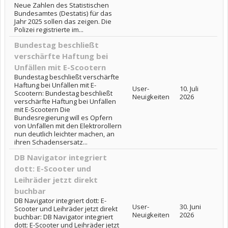
Neue Zahlen des Statistischen
Bundesamtes (Destatis) für das
Jahr 2025 sollen das zeigen. Die
Polizei registrierte im...
Bundestag beschließt
verschärfte Haftung bei
Unfällen mit E-Scootern
Bundestag beschließt verschärfte
Haftung bei Unfällen mit E-
User-
10. Juli
Scootern: Bundestag beschließt
Neuigkeiten
2026
verschärfte Haftung bei Unfällen
mit E-Scootern Die
Bundesregierung will es Opfern
von Unfällen mit den Elektrorollern
nun deutlich leichter machen, an
ihren Schadensersatz...
DB Navigator integriert
dott: E-Scooter und
Leihräder jetzt direkt
buchbar
DB Navigator integriert dott: E-
User-
30. Juni
Scooter und Leihräder jetzt direkt
Neuigkeiten
2026
buchbar: DB Navigator integriert
dott: E-Scooter und Leihräder jetzt