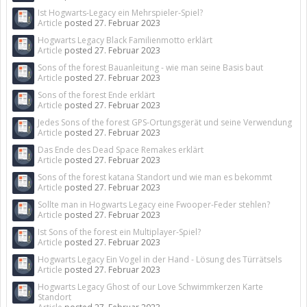
Ist Hogwarts-Legacy ein Mehrspieler-Spiel?
Article
posted
27. Februar 2023
Hogwarts Legacy Black Familienmotto erklärt
Article
posted
27. Februar 2023
Sons of the forest Bauanleitung - wie man seine Basis baut
Article
posted
27. Februar 2023
Sons of the forest Ende erklärt
Article
posted
27. Februar 2023
Jedes Sons of the forest GPS-Ortungsgerät und seine Verwendung
Article
posted
27. Februar 2023
Das Ende des Dead Space Remakes erklärt
Article
posted
27. Februar 2023
Sons of the forest katana Standort und wie man es bekommt
Article
posted
27. Februar 2023
Sollte man in Hogwarts Legacy eine Fwooper-Feder stehlen?
Article
posted
27. Februar 2023
Ist Sons of the forest ein Multiplayer-Spiel?
Article
posted
27. Februar 2023
Hogwarts Legacy Ein Vogel in der Hand - Lösung des Türrätsels
Article
posted
27. Februar 2023
Hogwarts Legacy Ghost of our Love Schwimmkerzen Karte
Standort