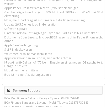
Postfach auf einem alten iPad mini (os12.5.2) kann nicht eingerichtet
werden
Apple Pencil Pro lässt sich nicht zu „Wo ist?“ hinzufügen
Geschwindigkeitsverlust (von 800 Mbit auf 50Mbit) im WLAN bei VPN
Aktivierung
Moin, mein iPad reagiert nicht mehr auf die fingersteuerung
Update 26.5.2 eines ipad 3. Generation
Software-Update
Hintergrundbeleuchtung Magic Keyboard iPad Air 11’’ M4 einschalten?
Dokumente über Links zu Microsoft365 lassen sich in iPad u. iPhone nicht
öffnen
AppleCare Verlängerung
SIM-PIN deaktivieren
Welches VPN sollte man installieren
Apps verschwinden im Exposé, sind nicht sichtbar
I-PadAir Wifi+Celluar A1475 beim Einspielen eines neuen iOS gescheitert,
Hänge in Schleife
Modellnummer ermitteln
iPad ist in einer Aktivierungssperre
Samsung Support
BCA Multifinance Cabang Kedoya.Tlp/wa:; 08137059341
BCA Finance Tangerang Layanan Mobil,Tlp /wa: 085373737845
BCA Finance - Depok.Tlp/wa:; 08137059341