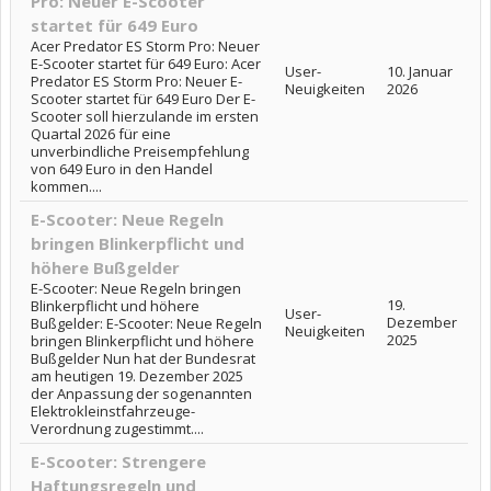
Pro: Neuer E-Scooter
startet für 649 Euro
Acer Predator ES Storm Pro: Neuer
E-Scooter startet für 649 Euro: Acer
User-
10. Januar
Predator ES Storm Pro: Neuer E-
Neuigkeiten
2026
Scooter startet für 649 Euro Der E-
Scooter soll hierzulande im ersten
Quartal 2026 für eine
unverbindliche Preisempfehlung
von 649 Euro in den Handel
kommen....
E-Scooter: Neue Regeln
bringen Blinkerpflicht und
höhere Bußgelder
E-Scooter: Neue Regeln bringen
19.
Blinkerpflicht und höhere
User-
Dezember
Bußgelder: E-Scooter: Neue Regeln
Neuigkeiten
2025
bringen Blinkerpflicht und höhere
Bußgelder Nun hat der Bundesrat
am heutigen 19. Dezember 2025
der Anpassung der sogenannten
Elektrokleinstfahrzeuge-
Verordnung zugestimmt....
E-Scooter: Strengere
Haftungsregeln und