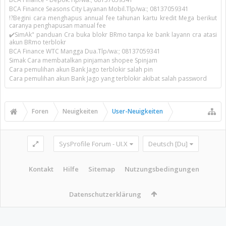
BCA Finance Seasons City Layanan Mobil.Tlp/wa:; 08137059341
!?Begini cara menghapus annual fee tahunan kartu kredit Mega berikut
caranya penghapusan manual fee
✔️SimAk" panduan Cra buka blokr BRmo tanpa ke bank layann cra atasi
akun BRmo terblokr
BCA Finance WTC Mangga Dua.Tlp/wa:; 08137059341
Simak Cara membatalkan pinjaman shopee Spinjam
Cara pemulihan akun Bank Jago terblokir salah pin
Cara pemulihan akun Bank Jago yang terblokir akibat salah password
Foren
Neuigkeiten
User-Neuigkeiten
SysProfile Forum - UI.X
Deutsch [Du]
Kontakt
Hilfe
Sitemap
Nutzungsbedingungen
Datenschutzerklärung