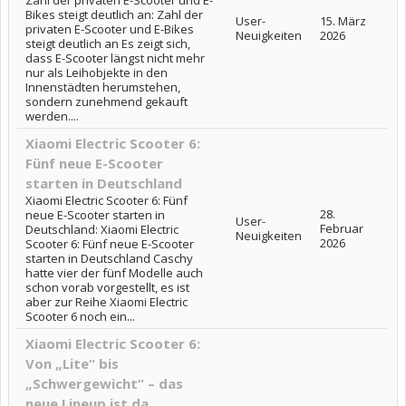
Zahl der privaten E-Scooter und E-
Bikes steigt deutlich an: Zahl der
User-
15. März
privaten E-Scooter und E-Bikes
Neuigkeiten
2026
steigt deutlich an Es zeigt sich,
dass E-Scooter längst nicht mehr
nur als Leihobjekte in den
Innenstädten herumstehen,
sondern zunehmend gekauft
werden....
Xiaomi Electric Scooter 6:
Fünf neue E-Scooter
starten in Deutschland
Xiaomi Electric Scooter 6: Fünf
28.
neue E-Scooter starten in
User-
Februar
Deutschland: Xiaomi Electric
Neuigkeiten
2026
Scooter 6: Fünf neue E-Scooter
starten in Deutschland Caschy
hatte vier der fünf Modelle auch
schon vorab vorgestellt, es ist
aber zur Reihe Xiaomi Electric
Scooter 6 noch ein...
Xiaomi Electric Scooter 6:
Von „Lite“ bis
„Schwergewicht“ – das
neue Lineup ist da