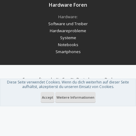
Hardware Foren
Hardware:
Software und Treiber
Hardwareprobleme
Systeme
Notebooks
Smartphones
Forum software by XenForo™
-
Deutsch von xenDach
Diese Seite verwendet Cookies. Wenn du dich weiterhin auf dieser Seite
Theme designed by
ThemeHouse
.
aufhältst, akzeptierst du unseren Einsatz von Cookies.
Accept
Weitere Informationen
Du betrachtest gerade: E-Scooter-Führerschein für Jugendliche: Neue
Studie zeigt hohe Zustimmung