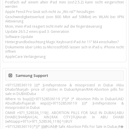
Postfach auf einem alten iPad mini (os12.5.2) kann nicht eingerichtet
werden
Apple Pencil Pro lässt sich nicht zu „Wo ist?“ hinzufügen
Geschwindigkeitsverlust (von 800 Mbit auf 50Mbit) im WLAN bei VPN
Aktivierung
Moin, mein iPad reagiert nicht mehr auf die fingersteuerung
Update 26.5.2 eines ipad 3. Generation
Software-Update
Hintergrundbeleuchtung Magic Keyboard iPad Air 11’’ M4 einschalten?
Dokumente über Links zu Microsoft365 lassen sich in iPad u. iPhone nicht
öffnen
AppleCare Verlängerung
Samsung Support
+971528536119 }})* ))-mifepristone & misoprostol in Dubai /Abu
Dhabi/Sharjah- price of cytotec in Dubai/Ajman/RAK-Abortion pills for
sale in DUBAIDuba
Where to buy(({[+971528536119 }*})* )* Abortion Pills in Dubai/UAE/
Abudhabi/Fujairah wsp({[+971528536119 }})* ))-mifepristone &
misoprostol in Dubai
OMAR +971_528536_119)|. ABORTION PILLS FOR SALE IN DUBAI|ABU
DHABI|SHARJAH|AL AIN|RAK CITY|FUJAirah In ABU DHABI
(whtsapp+971(+971_528536_119)|^) BUY
+971528536119 }*})* ))))@UAE@ Safe Abortion Pills For Sale in Dubai,#☎️