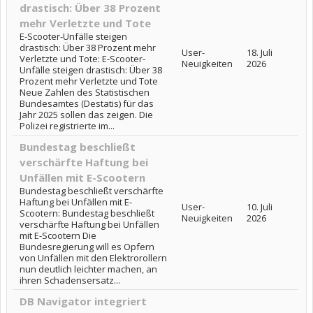
drastisch: Über 38 Prozent
mehr Verletzte und Tote
E-Scooter-Unfälle steigen
drastisch: Über 38 Prozent mehr
User-
18. Juli
Verletzte und Tote: E-Scooter-
Neuigkeiten
2026
Unfälle steigen drastisch: Über 38
Prozent mehr Verletzte und Tote
Neue Zahlen des Statistischen
Bundesamtes (Destatis) für das
Jahr 2025 sollen das zeigen. Die
Polizei registrierte im...
Bundestag beschließt
verschärfte Haftung bei
Unfällen mit E-Scootern
Bundestag beschließt verschärfte
Haftung bei Unfällen mit E-
User-
10. Juli
Scootern: Bundestag beschließt
Neuigkeiten
2026
verschärfte Haftung bei Unfällen
mit E-Scootern Die
Bundesregierung will es Opfern
von Unfällen mit den Elektrorollern
nun deutlich leichter machen, an
ihren Schadensersatz...
DB Navigator integriert