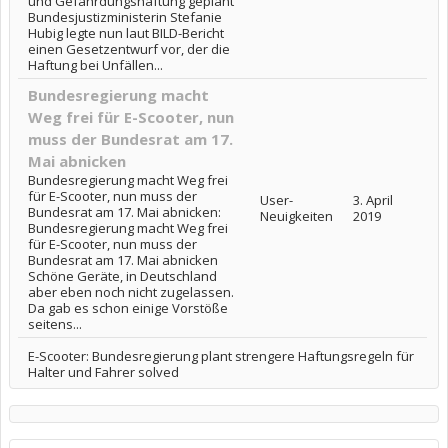
und Gefährdungshaftung geplant
Bundesjustizministerin Stefanie
Hubig legte nun laut BILD-Bericht
einen Gesetzentwurf vor, der die
Haftung bei Unfällen...
Bundesregierung macht
Weg frei für E-Scooter, nun
muss der Bundesrat am 17.
Mai abnicken
Bundesregierung macht Weg frei
für E-Scooter, nun muss der
User-
3. April
Bundesrat am 17. Mai abnicken:
Neuigkeiten
2019
Bundesregierung macht Weg frei
für E-Scooter, nun muss der
Bundesrat am 17. Mai abnicken
Schöne Geräte, in Deutschland
aber eben noch nicht zugelassen.
Da gab es schon einige Vorstöße
seitens...
E-Scooter: Bundesregierung plant strengere Haftungsregeln für
Halter und Fahrer solved