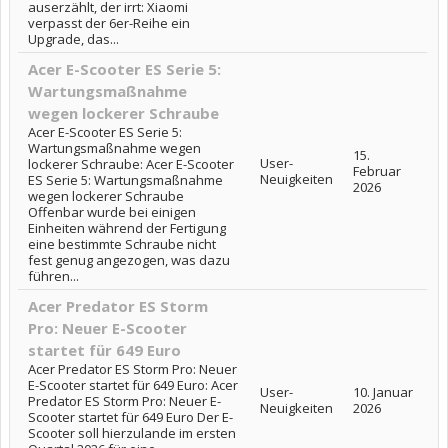
auserzählt, der irrt: Xiaomi
verpasst der 6er-Reihe ein
Upgrade, das...
Acer E-Scooter ES Serie 5:
Wartungsmaßnahme
wegen lockerer Schraube
Acer E-Scooter ES Serie 5:
Wartungsmaßnahme wegen
15.
User-
lockerer Schraube: Acer E-Scooter
Februar
Neuigkeiten
ES Serie 5: Wartungsmaßnahme
2026
wegen lockerer Schraube
Offenbar wurde bei einigen
Einheiten während der Fertigung
eine bestimmte Schraube nicht
fest genug angezogen, was dazu
führen...
Acer Predator ES Storm
Pro: Neuer E-Scooter
startet für 649 Euro
Acer Predator ES Storm Pro: Neuer
E-Scooter startet für 649 Euro: Acer
User-
10. Januar
Predator ES Storm Pro: Neuer E-
Neuigkeiten
2026
Scooter startet für 649 Euro Der E-
Scooter soll hierzulande im ersten