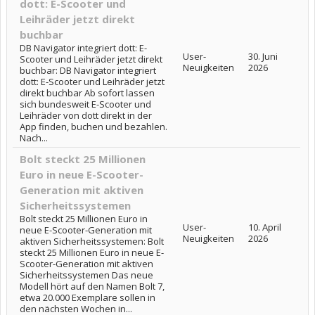
dott: E-Scooter und
Leihräder jetzt direkt
buchbar
DB Navigator integriert dott: E-
User-
30. Juni
Scooter und Leihräder jetzt direkt
Neuigkeiten
2026
buchbar: DB Navigator integriert
dott: E-Scooter und Leihräder jetzt
direkt buchbar Ab sofort lassen
sich bundesweit E-Scooter und
Leihräder von dott direkt in der
App finden, buchen und bezahlen.
Nach...
Bolt steckt 25 Millionen
Euro in neue E-Scooter-
Generation mit aktiven
Sicherheitssystemen
Bolt steckt 25 Millionen Euro in
User-
10. April
neue E-Scooter-Generation mit
Neuigkeiten
2026
aktiven Sicherheitssystemen: Bolt
steckt 25 Millionen Euro in neue E-
Scooter-Generation mit aktiven
Sicherheitssystemen Das neue
Modell hört auf den Namen Bolt 7,
etwa 20.000 Exemplare sollen in
den nächsten Wochen in...