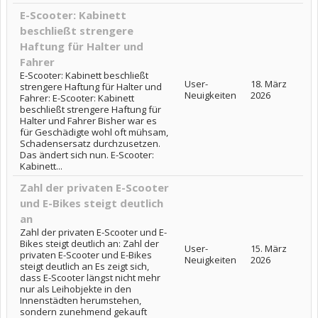
E-Scooter: Kabinett
beschließt strengere
Haftung für Halter und
Fahrer
E-Scooter: Kabinett beschließt
User-
18. März
strengere Haftung für Halter und
Neuigkeiten
2026
Fahrer: E-Scooter: Kabinett
beschließt strengere Haftung für
Halter und Fahrer Bisher war es
für Geschädigte wohl oft mühsam,
Schadensersatz durchzusetzen.
Das ändert sich nun. E-Scooter:
Kabinett...
Zahl der privaten E-Scooter
und E-Bikes steigt deutlich
an
Zahl der privaten E-Scooter und E-
Bikes steigt deutlich an: Zahl der
User-
15. März
privaten E-Scooter und E-Bikes
Neuigkeiten
2026
steigt deutlich an Es zeigt sich,
dass E-Scooter längst nicht mehr
nur als Leihobjekte in den
Innenstädten herumstehen,
sondern zunehmend gekauft