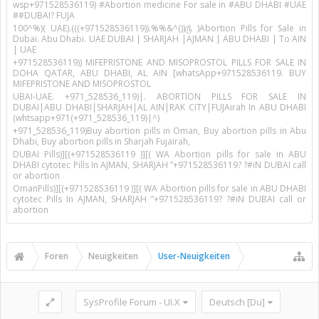
wsp+971528536119) #Abortion medicine For sale in #ABU DHABI #UAE
##DUBAI? FUJA
100^%)( UAE).(((+971528536119)).%%&^())௹ )Abortion Pills for Sale in
Dubai. Abu Dhabi. UAE DUBAI | SHARJAH |AJMAN | ABU DHABI | To AIN
| UAE
+971528536119)) MIFEPRISTONE AND MISOPROSTOL PILLS FOR SALE IN
DOHA QATAR, ABU DHABI, AL AIN [whatsApp+971528536119. BUY
MIFEPRISTONE AND MISOPROSTOL
UBAI-UAE. +971_528536_119)|. ABORTION PILLS FOR SALE IN
DUBAI|ABU DHABI|SHARJAH|AL AIN|RAK CITY|FUJAirah In ABU DHABI
(whtsapp+971(+971_528536_119)|^)
+971_528536_119)Buy abortion pills in Oman, Buy abortion pills in Abu
Dhabi, Buy abortion pills in Sharjah Fujairah,
DUBAI Pills)][(+971528536119 )][( WA Abortion pills for sale in ABU
DHABI cytotec Pills In AJMAN, SHARJAH ”+971528536119? ?#iN DUBAI call
or abortion
OmanPills)][(+971528536119 )][( WA Abortion pills for sale in ABU DHABI
cytotec Pills In AJMAN, SHARJAH ”+971528536119? ?#iN DUBAI call or
abortion
Foren
Neuigkeiten
User-Neuigkeiten
SysProfile Forum - UI.X
Deutsch [Du]