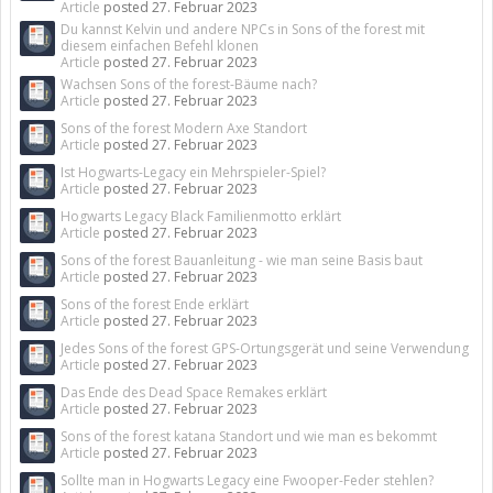
Article
posted
27. Februar 2023
Du kannst Kelvin und andere NPCs in Sons of the forest mit
diesem einfachen Befehl klonen
Article
posted
27. Februar 2023
Wachsen Sons of the forest-Bäume nach?
Article
posted
27. Februar 2023
Sons of the forest Modern Axe Standort
Article
posted
27. Februar 2023
Ist Hogwarts-Legacy ein Mehrspieler-Spiel?
Article
posted
27. Februar 2023
Hogwarts Legacy Black Familienmotto erklärt
Article
posted
27. Februar 2023
Sons of the forest Bauanleitung - wie man seine Basis baut
Article
posted
27. Februar 2023
Sons of the forest Ende erklärt
Article
posted
27. Februar 2023
Jedes Sons of the forest GPS-Ortungsgerät und seine Verwendung
Article
posted
27. Februar 2023
Das Ende des Dead Space Remakes erklärt
Article
posted
27. Februar 2023
Sons of the forest katana Standort und wie man es bekommt
Article
posted
27. Februar 2023
Sollte man in Hogwarts Legacy eine Fwooper-Feder stehlen?