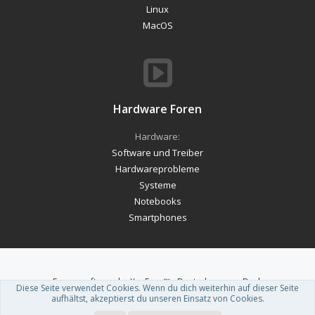
Linux
MacOS
Hardware Foren
Hardware:
Software und Treiber
Hardwareprobleme
Systeme
Notebooks
Smartphones
Forum software by XenForo™
-
Deutsch von xenDach
Diese Seite verwendet Cookies. Wenn du dich weiterhin auf dieser Seite
Theme designed by
ThemeHouse
.
aufhältst, akzeptierst du unseren Einsatz von Cookies.