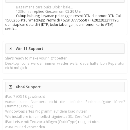
Bagaimana cara buka Blokir bale...
123tomla
replied
Gestern um 05:29 Uhr
Cukup hubungi layanan pelanggan resmi BTN di nomor BTN Call
1500286 atau WhatsApp resmi di +628137775558 / +6282282211196,
dan siapkan data diri (KTP, buku tabungan, dan nomor kartu ATM)
untuk…
Win 11 Support
She's ready to make your night better
Desktop Icons werden immer wieder weiß, dauerhafte Icon Reparatur
nicht möglich
XboX Support
iPad 7 iOS 18 gewünscht
warum kann Numbers nicht die einfache Rechenaufgabe lösen?
(summe(B3:B92))
Windowbasiertes Programm auf dem Ipad nutzen
Wie installiere ich ein selbst-signiertes SSL-Zertifikat?
iPad Leiste mit Textvorschlägen (QuickType) reagiert nicht
eSIM im iPad verwenden