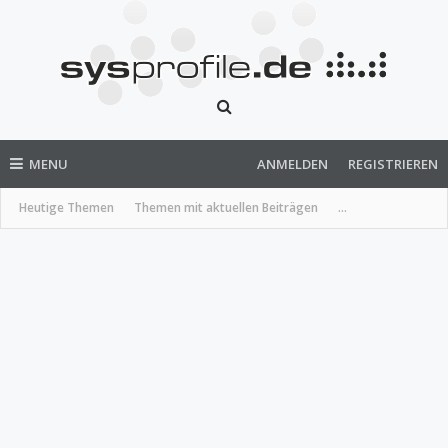
MENU
ANMELDEN
REGISTRIEREN
Heutige Themen
Themen mit aktuellen Beiträgen
...