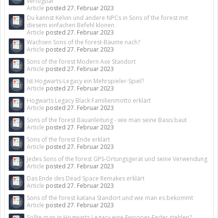
verfügbar
Article
posted
27. Februar 2023
Du kannst Kelvin und andere NPCs in Sons of the forest mit
diesem einfachen Befehl klonen
Article
posted
27. Februar 2023
Wachsen Sons of the forest-Bäume nach?
Article
posted
27. Februar 2023
Sons of the forest Modern Axe Standort
Article
posted
27. Februar 2023
Ist Hogwarts-Legacy ein Mehrspieler-Spiel?
Article
posted
27. Februar 2023
Hogwarts Legacy Black Familienmotto erklärt
Article
posted
27. Februar 2023
Sons of the forest Bauanleitung - wie man seine Basis baut
Article
posted
27. Februar 2023
Sons of the forest Ende erklärt
Article
posted
27. Februar 2023
Jedes Sons of the forest GPS-Ortungsgerät und seine Verwendung
Article
posted
27. Februar 2023
Das Ende des Dead Space Remakes erklärt
Article
posted
27. Februar 2023
Sons of the forest katana Standort und wie man es bekommt
Article
posted
27. Februar 2023
Sollte man in Hogwarts Legacy eine Fwooper-Feder stehlen?