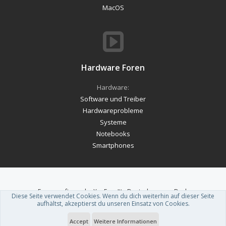
MacOS
Hardware Foren
Hardware:
Software und Treiber
Hardwareprobleme
Systeme
Notebooks
Smartphones
Forum software by XenForo™
-
Deutsch von xenDach
Diese Seite verwendet Cookies. Wenn du dich weiterhin auf dieser Seite
Theme designed by
ThemeHouse
.
aufhältst, akzeptierst du unseren Einsatz von Cookies.
Accept
Weitere Informationen