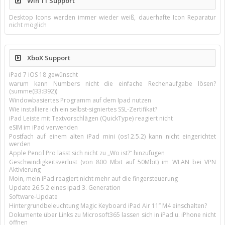
Win 11 Support
Desktop Icons werden immer wieder weiß, dauerhafte Icon Reparatur
nicht möglich
XboX Support
iPad 7 iOS 18 gewünscht
warum kann Numbers nicht die einfache Rechenaufgabe lösen?
(summe(B3:B92))
Windowbasiertes Programm auf dem Ipad nutzen
Wie installiere ich ein selbst-signiertes SSL-Zertifikat?
iPad Leiste mit Textvorschlägen (QuickType) reagiert nicht
eSIM im iPad verwenden
Postfach auf einem alten iPad mini (os12.5.2) kann nicht eingerichtet
werden
Apple Pencil Pro lässt sich nicht zu „Wo ist?“ hinzufügen
Geschwindigkeitsverlust (von 800 Mbit auf 50Mbit) im WLAN bei VPN
Aktivierung
Moin, mein iPad reagiert nicht mehr auf die fingersteuerung
Update 26.5.2 eines ipad 3. Generation
Software-Update
Hintergrundbeleuchtung Magic Keyboard iPad Air 11’’ M4 einschalten?
Dokumente über Links zu Microsoft365 lassen sich in iPad u. iPhone nicht
öffnen