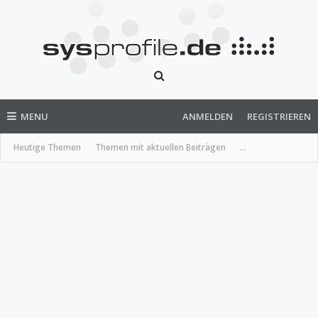
MENU
ANMELDEN
REGISTRIEREN
Heutige Themen
Themen mit aktuellen Beiträgen
...