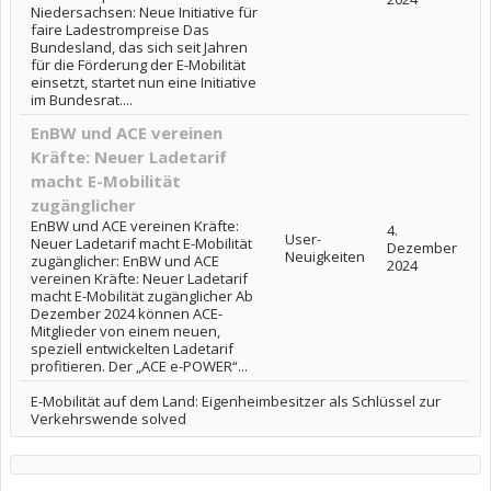
Niedersachsen: Neue Initiative für
faire Ladestrompreise Das
Bundesland, das sich seit Jahren
für die Förderung der E-Mobilität
einsetzt, startet nun eine Initiative
im Bundesrat....
EnBW und ACE vereinen
Kräfte: Neuer Ladetarif
macht E-Mobilität
zugänglicher
EnBW und ACE vereinen Kräfte:
4.
User-
Neuer Ladetarif macht E-Mobilität
Dezember
Neuigkeiten
zugänglicher: EnBW und ACE
2024
vereinen Kräfte: Neuer Ladetarif
macht E-Mobilität zugänglicher Ab
Dezember 2024 können ACE-
Mitglieder von einem neuen,
speziell entwickelten Ladetarif
profitieren. Der „ACE e-POWER“...
E-Mobilität auf dem Land: Eigenheimbesitzer als Schlüssel zur
Verkehrswende solved