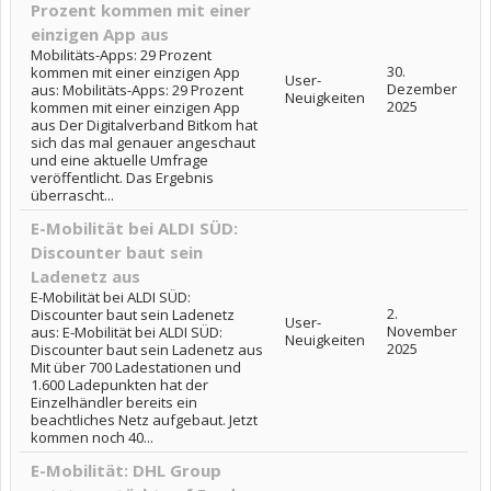
Prozent kommen mit einer
einzigen App aus
Mobilitäts-Apps: 29 Prozent
30.
kommen mit einer einzigen App
User-
Dezember
aus: Mobilitäts-Apps: 29 Prozent
Neuigkeiten
2025
kommen mit einer einzigen App
aus Der Digitalverband Bitkom hat
sich das mal genauer angeschaut
und eine aktuelle Umfrage
veröffentlicht. Das Ergebnis
überrascht...
E-Mobilität bei ALDI SÜD:
Discounter baut sein
Ladenetz aus
E-Mobilität bei ALDI SÜD:
2.
Discounter baut sein Ladenetz
User-
November
aus: E-Mobilität bei ALDI SÜD:
Neuigkeiten
2025
Discounter baut sein Ladenetz aus
Mit über 700 Ladestationen und
1.600 Ladepunkten hat der
Einzelhändler bereits ein
beachtliches Netz aufgebaut. Jetzt
kommen noch 40...
E-Mobilität: DHL Group