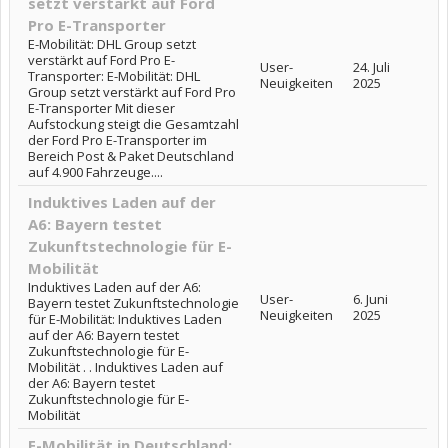
setzt verstärkt auf Ford
Pro E-Transporter
E-Mobilität: DHL Group setzt
verstärkt auf Ford Pro E-
User-
24. Juli
Transporter: E-Mobilität: DHL
Neuigkeiten
2025
Group setzt verstärkt auf Ford Pro
E-Transporter Mit dieser
Aufstockung steigt die Gesamtzahl
der Ford Pro E-Transporter im
Bereich Post & Paket Deutschland
auf 4.900 Fahrzeuge....
Induktives Laden auf der
A6: Bayern testet
Zukunftstechnologie für E-
Mobilität
Induktives Laden auf der A6:
User-
6. Juni
Bayern testet Zukunftstechnologie
Neuigkeiten
2025
für E-Mobilität: Induktives Laden
auf der A6: Bayern testet
Zukunftstechnologie für E-
Mobilität . . Induktives Laden auf
der A6: Bayern testet
Zukunftstechnologie für E-
Mobilität
E-Mobilität in Deutschland: