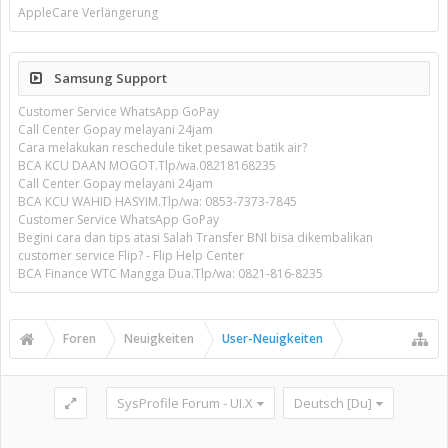
AppleCare Verlängerung
Samsung Support
Customer Service WhatsApp GoPay
Call Center Gopay melayani 24jam
Cara melakukan reschedule tiket pesawat batik air?
BCA KCU DAAN MOGOT.Tlp/wa.08218168235
Call Center Gopay melayani 24jam
BCA KCU WAHID HASYIM.Tlp/wa: 0853-7373-7845
Customer Service WhatsApp GoPay
Begini cara dan tips atasi Salah Transfer BNI bisa dikembalikan
customer service Flip? - Flip Help Center
BCA Finance WTC Mangga Dua.Tlp/wa: 0821-816-8235
Foren
Neuigkeiten
User-Neuigkeiten
SysProfile Forum - UI.X
Deutsch [Du]