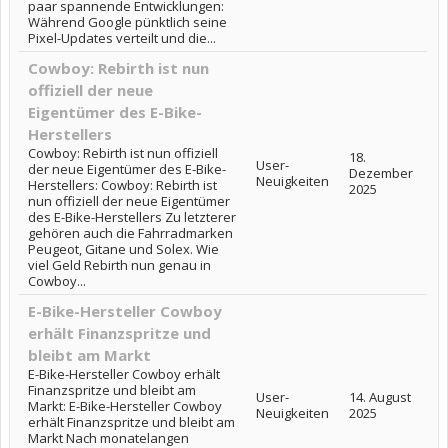
paar spannende Entwicklungen:
Während Google pünktlich seine
Pixel-Updates verteilt und die...
Cowboy: Rebirth ist nun
offiziell der neue
Eigentümer des E-Bike-
Herstellers
Cowboy: Rebirth ist nun offiziell
18.
User-
der neue Eigentümer des E-Bike-
Dezember
Neuigkeiten
Herstellers: Cowboy: Rebirth ist
2025
nun offiziell der neue Eigentümer
des E-Bike-Herstellers Zu letzterer
gehören auch die Fahrradmarken
Peugeot, Gitane und Solex. Wie
viel Geld Rebirth nun genau in
Cowboy...
E-Bike-Hersteller Cowboy
erhält Finanzspritze und
bleibt am Markt
E-Bike-Hersteller Cowboy erhält
Finanzspritze und bleibt am
User-
14. August
Markt: E-Bike-Hersteller Cowboy
Neuigkeiten
2025
erhält Finanzspritze und bleibt am
Markt Nach monatelangen