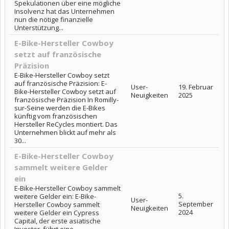
Spekulationen über eine mögliche
Insolvenz hat das Unternehmen
nun die nötige finanzielle
Unterstützung...
E-Bike-Hersteller Cowboy
setzt auf französische
Präzision
E-Bike-Hersteller Cowboy setzt
auf französische Präzision: E-
User-
19. Februar
Bike-Hersteller Cowboy setzt auf
Neuigkeiten
2025
französische Präzision In Romilly-
sur-Seine werden die E-Bikes
künftig vom französischen
Hersteller ReCycles montiert. Das
Unternehmen blickt auf mehr als
30...
E-Bike-Hersteller Cowboy
sammelt weitere Gelder
ein
E-Bike-Hersteller Cowboy sammelt
5.
weitere Gelder ein: E-Bike-
User-
September
Hersteller Cowboy sammelt
Neuigkeiten
2024
weitere Gelder ein Cypress
Capital, der erste asiatische