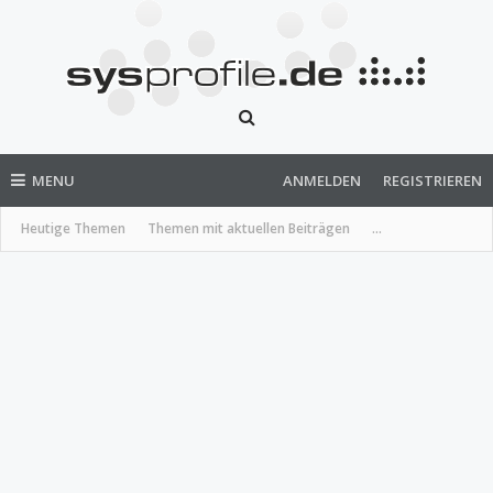
MENU
ANMELDEN
REGISTRIEREN
Heutige Themen
Themen mit aktuellen Beiträgen
...