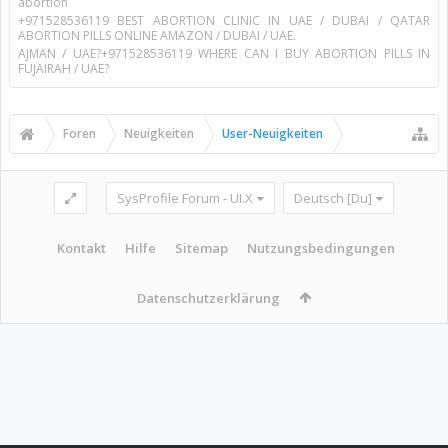
abortion
+971528536119 BEST ABORTION CLINIC IN UAE / DUBAI / QATAR
ABORTION PILLS ONLINE AMAZON / DUBAI / UAE.
AJMAN / UAE?+971528536119 WHERE CAN I BUY ABORTION PILLS IN
FUJAIRAH / UAE?
Foren
Neuigkeiten
User-Neuigkeiten
SysProfile Forum - UI.X
Deutsch [Du]
Kontakt
Hilfe
Sitemap
Nutzungsbedingungen
Datenschutzerklärung