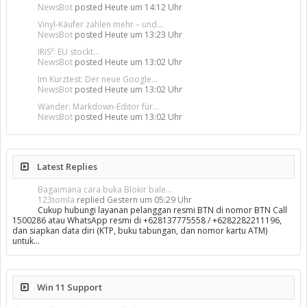
NewsBot
posted
Heute um 14:12 Uhr
Vinyl-Käufer zahlen mehr – und...
NewsBot
posted
Heute um 13:23 Uhr
IRIS²: EU stockt...
NewsBot
posted
Heute um 13:02 Uhr
Im Kurztest: Der neue Google...
NewsBot
posted
Heute um 13:02 Uhr
Wander: Markdown-Editor für...
NewsBot
posted
Heute um 13:02 Uhr
Latest Replies
Bagaimana cara buka Blokir bale...
123tomla
replied
Gestern um 05:29 Uhr
Cukup hubungi layanan pelanggan resmi BTN di nomor BTN Call
1500286 atau WhatsApp resmi di +628137775558 / +6282282211196,
dan siapkan data diri (KTP, buku tabungan, dan nomor kartu ATM)
untuk…
Win 11 Support