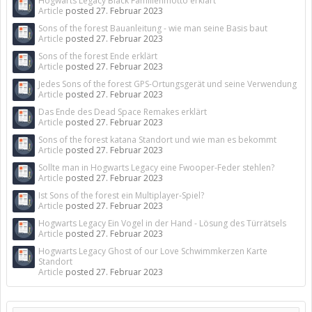
Hogwarts Legacy Black Familienmotto erklärt
Article
posted
27. Februar 2023
Sons of the forest Bauanleitung - wie man seine Basis baut
Article
posted
27. Februar 2023
Sons of the forest Ende erklärt
Article
posted
27. Februar 2023
Jedes Sons of the forest GPS-Ortungsgerät und seine Verwendung
Article
posted
27. Februar 2023
Das Ende des Dead Space Remakes erklärt
Article
posted
27. Februar 2023
Sons of the forest katana Standort und wie man es bekommt
Article
posted
27. Februar 2023
Sollte man in Hogwarts Legacy eine Fwooper-Feder stehlen?
Article
posted
27. Februar 2023
Ist Sons of the forest ein Multiplayer-Spiel?
Article
posted
27. Februar 2023
Hogwarts Legacy Ein Vogel in der Hand - Lösung des Türrätsels
Article
posted
27. Februar 2023
Hogwarts Legacy Ghost of our Love Schwimmkerzen Karte
Standort
Article
posted
27. Februar 2023