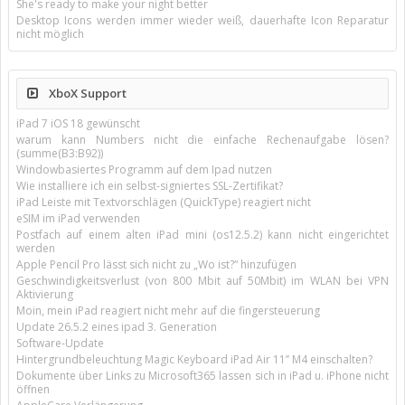
She's ready to make your night better
Desktop Icons werden immer wieder weiß, dauerhafte Icon Reparatur
nicht möglich
XboX Support
iPad 7 iOS 18 gewünscht
warum kann Numbers nicht die einfache Rechenaufgabe lösen?
(summe(B3:B92))
Windowbasiertes Programm auf dem Ipad nutzen
Wie installiere ich ein selbst-signiertes SSL-Zertifikat?
iPad Leiste mit Textvorschlägen (QuickType) reagiert nicht
eSIM im iPad verwenden
Postfach auf einem alten iPad mini (os12.5.2) kann nicht eingerichtet
werden
Apple Pencil Pro lässt sich nicht zu „Wo ist?“ hinzufügen
Geschwindigkeitsverlust (von 800 Mbit auf 50Mbit) im WLAN bei VPN
Aktivierung
Moin, mein iPad reagiert nicht mehr auf die fingersteuerung
Update 26.5.2 eines ipad 3. Generation
Software-Update
Hintergrundbeleuchtung Magic Keyboard iPad Air 11’’ M4 einschalten?
Dokumente über Links zu Microsoft365 lassen sich in iPad u. iPhone nicht
öffnen