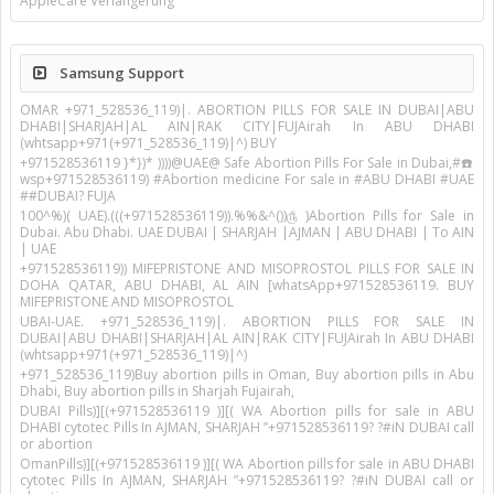
AppleCare Verlängerung
Samsung Support
OMAR +971_528536_119)|. ABORTION PILLS FOR SALE IN DUBAI|ABU
DHABI|SHARJAH|AL AIN|RAK CITY|FUJAirah In ABU DHABI
(whtsapp+971(+971_528536_119)|^) BUY
+971528536119 }*})* ))))@UAE@ Safe Abortion Pills For Sale in Dubai,#☎️
wsp+971528536119) #Abortion medicine For sale in #ABU DHABI #UAE
##DUBAI? FUJA
100^%)( UAE).(((+971528536119)).%%&^())௹ )Abortion Pills for Sale in
Dubai. Abu Dhabi. UAE DUBAI | SHARJAH |AJMAN | ABU DHABI | To AIN
| UAE
+971528536119)) MIFEPRISTONE AND MISOPROSTOL PILLS FOR SALE IN
DOHA QATAR, ABU DHABI, AL AIN [whatsApp+971528536119. BUY
MIFEPRISTONE AND MISOPROSTOL
UBAI-UAE. +971_528536_119)|. ABORTION PILLS FOR SALE IN
DUBAI|ABU DHABI|SHARJAH|AL AIN|RAK CITY|FUJAirah In ABU DHABI
(whtsapp+971(+971_528536_119)|^)
+971_528536_119)Buy abortion pills in Oman, Buy abortion pills in Abu
Dhabi, Buy abortion pills in Sharjah Fujairah,
DUBAI Pills)][(+971528536119 )][( WA Abortion pills for sale in ABU
DHABI cytotec Pills In AJMAN, SHARJAH ”+971528536119? ?#iN DUBAI call
or abortion
OmanPills)][(+971528536119 )][( WA Abortion pills for sale in ABU DHABI
cytotec Pills In AJMAN, SHARJAH ”+971528536119? ?#iN DUBAI call or