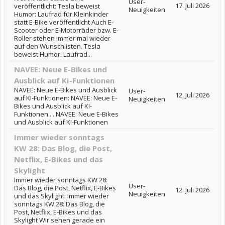
User-
17. Juli 2026
veröffentlicht: Tesla beweist
Neuigkeiten
Humor: Laufrad für Kleinkinder
statt E-Bike veröffentlicht Auch E-
Scooter oder E-Motorräder bzw. E-
Roller stehen immer mal wieder
auf den Wunschlisten. Tesla
beweist Humor: Laufrad...
NAVEE: Neue E-Bikes und
Ausblick auf KI-Funktionen
NAVEE: Neue E-Bikes und Ausblick
User-
12. Juli 2026
auf KI-Funktionen: NAVEE: Neue E-
Neuigkeiten
Bikes und Ausblick auf KI-
Funktionen . . NAVEE: Neue E-Bikes
und Ausblick auf KI-Funktionen
Immer wieder sonntags
KW 28: Das Blog, die Post,
Netflix, E-Bikes und das
Skylight
Immer wieder sonntags KW 28:
User-
Das Blog, die Post, Netflix, E-Bikes
12. Juli 2026
Neuigkeiten
und das Skylight: Immer wieder
sonntags KW 28: Das Blog, die
Post, Netflix, E-Bikes und das
Skylight Wir sehen gerade ein