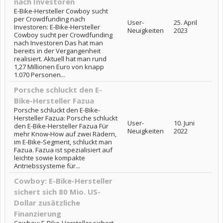
nach Investoren
E-Bike-Hersteller Cowboy sucht
per Crowdfunding nach
User-
25. April
Investoren: E-Bike-Hersteller
Neuigkeiten
2023
Cowboy sucht per Crowdfunding
nach Investoren Das hat man
bereits in der Vergangenheit
realisiert. Aktuell hat man rund
1,27 Millionen Euro von knapp
1.070 Personen...
Porsche schluckt den E-
Bike-Hersteller Fazua
Porsche schluckt den E-Bike-
Hersteller Fazua: Porsche schluckt
User-
10. Juni
den E-Bike-Hersteller Fazua Für
Neuigkeiten
2022
mehr Know-How auf zwei Rädern,
im E-Bike-Segment, schluckt man
Fazua. Fazua ist spezialisiert auf
leichte sowie kompakte
Antriebssysteme für...
Cowboy: E-Bike-Hersteller
sichert sich 80 Mio. US-
Dollar zusätzliche
Finanzierung