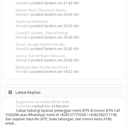
NewsBot
posted
Gestern um 21:42 Uhr
Warner Bros. Discovery: Matrix...
NewsBot
posted
Gestern um 20:42 Uhr
Apple veröffentlicht...
NewsBot
posted
Gestern um 20:42 Uhr
ChatGPT-Update: OpenAI bringt...
NewsBot
posted
Gestern um 20:42 Uhr
Gmail: Google hantiert mit der...
NewsBot
posted
Gestern um 20:42 Uhr
Opera 134: Vertikale Tabs und...
NewsBot
posted
Gestern um 20:42 Uhr
Macbook Neo erhöht den Druck:...
NewsBot
posted
Gestern um 18:52 Uhr
Latest Replies
Bagaimana cara buka Blokir bale...
123tomla
replied
Vor 44 Minuten
Cukup hubungi layanan pelanggan resmi BTN di nomor BTN Call
1500286 atau WhatsApp resmi di +628137775558 / +6282282211196,
dan siapkan data diri (KTP, buku tabungan, dan nomor kartu ATM)
untuk…