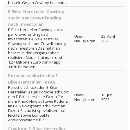
bastelt. Gegen Cowboy hat man...
E-Bike-Hersteller Cowboy
sucht per Crowdfunding
nach Investoren
E-Bike-Hersteller Cowboy sucht
per Crowdfunding nach
User-
25. April
Investoren: E-Bike-Hersteller
Neuigkeiten
2023
Cowboy sucht per Crowdfunding
nach Investoren Das hat man
bereits in der Vergangenheit
realisiert. Aktuell hat man rund
1,27 Millionen Euro von knapp
1.070 Personen...
Porsche schluckt den E-
Bike-Hersteller Fazua
Porsche schluckt den E-Bike-
Hersteller Fazua: Porsche schluckt
User-
10. Juni
den E-Bike-Hersteller Fazua Für
Neuigkeiten
2022
mehr Know-How auf zwei Rädern,
im E-Bike-Segment, schluckt man
Fazua. Fazua ist spezialisiert auf
leichte sowie kompakte
Antriebssysteme für...
Cowboy: E-Bike-Hersteller