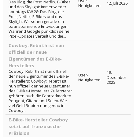
User-
Das Blog, die Post, Netflix, E-Bikes
12. Juli 2026
Neuigkeiten
und das Skylight: Immer wieder
sonntags KW 28: Das Blog, die
Post, Netflix, E-Bikes und das
Skylight Wir sehen gerade ein
paar spannende Entwicklungen:
Während Google pünktlich seine
Pixel-Updates verteilt und die...
Cowboy: Rebirth ist nun
offiziell der neue
Eigentümer des E-Bike-
Herstellers
Cowboy: Rebirth ist nun offiziell
18.
User-
der neue Eigentümer des E-Bike-
Dezember
Neuigkeiten
Herstellers: Cowboy: Rebirth ist
2025
nun offiziell der neue Eigentümer
des E-Bike-Herstellers Zu letzterer
gehören auch die Fahrradmarken
Peugeot, Gitane und Solex. Wie
viel Geld Rebirth nun genau in
Cowboy...
E-Bike-Hersteller Cowboy
setzt auf französische
Präzision