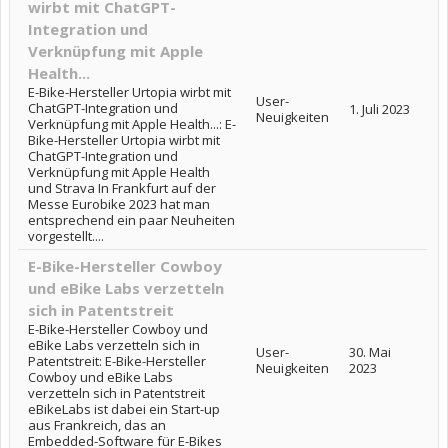
wirbt mit ChatGPT-
Integration und
Verknüpfung mit Apple
Health...
E-Bike-Hersteller Urtopia wirbt mit
User-
ChatGPT-Integration und
1. Juli 2023
Neuigkeiten
Verknüpfung mit Apple Health...: E-
Bike-Hersteller Urtopia wirbt mit
ChatGPT-Integration und
Verknüpfung mit Apple Health
und Strava In Frankfurt auf der
Messe Eurobike 2023 hat man
entsprechend ein paar Neuheiten
vorgestellt....
E-Bike-Hersteller Cowboy
und eBike Labs verzetteln
sich in Patentstreit
E-Bike-Hersteller Cowboy und
eBike Labs verzetteln sich in
User-
30. Mai
Patentstreit: E-Bike-Hersteller
Neuigkeiten
2023
Cowboy und eBike Labs
verzetteln sich in Patentstreit
eBikeLabs ist dabei ein Start-up
aus Frankreich, das an
Embedded-Software für E-Bikes