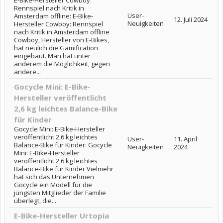
E-Bike-Hersteller Cowboy:
Rennspiel nach Kritik in
User-
Amsterdam offline: E-Bike-
12. Juli 2024
Neuigkeiten
Hersteller Cowboy: Rennspiel
nach Kritik in Amsterdam offline
Cowboy, Hersteller von E-Bikes,
hat neulich die Gamification
eingebaut. Man hat unter
anderem die Möglichkeit, gegen
andere...
Gocycle Mini: E-Bike-
Hersteller veröffentlicht
2,6 kg leichtes Balance-Bike
für Kinder
Gocycle Mini: E-Bike-Hersteller
veröffentlicht 2,6 kg leichtes
User-
11. April
Balance-Bike für Kinder: Gocycle
Neuigkeiten
2024
Mini: E-Bike-Hersteller
veröffentlicht 2,6 kg leichtes
Balance-Bike für Kinder Vielmehr
hat sich das Unternehmen
Gocycle ein Modell für die
jüngsten Mitglieder der Familie
überlegt, die...
E-Bike-Hersteller Urtopia