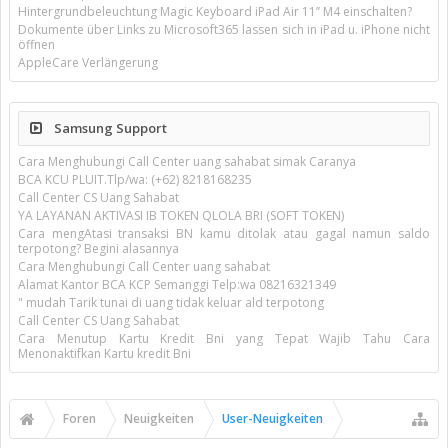
Hintergrundbeleuchtung Magic Keyboard iPad Air 11’’ M4 einschalten?
Dokumente über Links zu Microsoft365 lassen sich in iPad u. iPhone nicht
öffnen
AppleCare Verlängerung
Samsung Support
Cara Menghubungi Call Center uang sahabat simak Caranya
BCA KCU PLUIT.Tlp/wa: (+62) 8218168235
Call Center CS Uang Sahabat
YA LAYANAN AKTIVASI IB TOKEN QLOLA BRI (SOFT TOKEN)
Cara mengAtasi transaksi BN kamu ditolak atau gagal namun saldo
terpotong? Begini alasannya
Cara Menghubungi Call Center uang sahabat
Alamat Kantor BCA KCP Semanggi Telp:wa 08216321349
" mudah Tarik tunai di uang tidak keluar ald terpotong
Call Center CS Uang Sahabat
Cara Menutup Kartu Kredit Bni yang Tepat Wajib Tahu Cara
Menonaktifkan Kartu kredit Bni
Foren
Neuigkeiten
User-Neuigkeiten