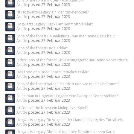
Sons of the forest Modern Axe Standort
Article
posted
27. Februar 2023
Ist Hogwarts-Legacy ein Mehrspieler-Spiel?
Article
posted
27. Februar 2023
Hogwarts Legacy Black Familienmotto erklärt
Article
posted
27. Februar 2023
Sons of the forest Bauanleitung - wie man seine Basis baut
Article
posted
27. Februar 2023
Sons of the forest Ende erklärt
Article
posted
27. Februar 2023
Jedes Sons of the forest GPS-Ortungsgerät und seine Verwendung
Article
posted
27. Februar 2023
Das Ende des Dead Space Remakes erklärt
Article
posted
27. Februar 2023
Sons of the forest katana Standort und wie man es bekommt
Article
posted
27. Februar 2023
Sollte man in Hogwarts Legacy eine Fwooper-Feder stehlen?
Article
posted
27. Februar 2023
Ist Sons of the forest ein Multiplayer-Spiel?
Article
posted
27. Februar 2023
Hogwarts Legacy Ein Vogel in der Hand - Lösung des Türrätsels
Article
posted
27. Februar 2023
Hogwarts Legacy Ghost of our Love Schwimmkerzen Karte