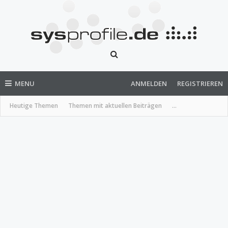
MENU
ANMELDEN
REGISTRIEREN
Heutige Themen
Themen mit aktuellen Beiträgen
...