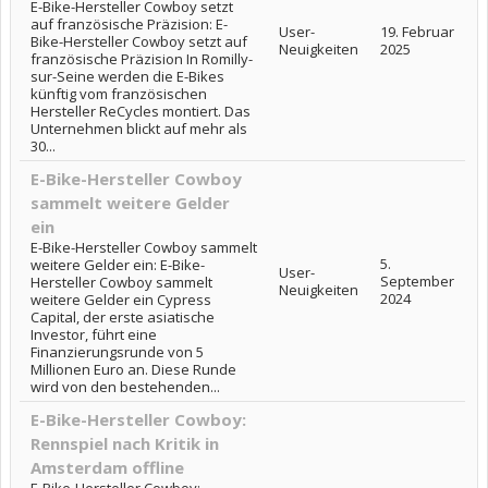
E-Bike-Hersteller Cowboy setzt
auf französische Präzision: E-
User-
19. Februar
Bike-Hersteller Cowboy setzt auf
Neuigkeiten
2025
französische Präzision In Romilly-
sur-Seine werden die E-Bikes
künftig vom französischen
Hersteller ReCycles montiert. Das
Unternehmen blickt auf mehr als
30...
E-Bike-Hersteller Cowboy
sammelt weitere Gelder
ein
E-Bike-Hersteller Cowboy sammelt
5.
weitere Gelder ein: E-Bike-
User-
September
Hersteller Cowboy sammelt
Neuigkeiten
2024
weitere Gelder ein Cypress
Capital, der erste asiatische
Investor, führt eine
Finanzierungsrunde von 5
Millionen Euro an. Diese Runde
wird von den bestehenden...
E-Bike-Hersteller Cowboy:
Rennspiel nach Kritik in
Amsterdam offline