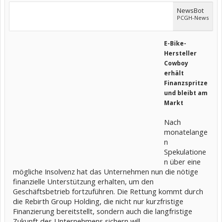
NewsBot
PCGH-News
E-Bike-
Hersteller
Cowboy
erhält
Finanzspritze
und bleibt am
Markt
Nach
monatelange
n
Spekulatione
n über eine
mögliche Insolvenz hat das Unternehmen nun die nötige
finanzielle Unterstützung erhalten, um den
Geschäftsbetrieb fortzuführen. Die Rettung kommt durch
die Rebirth Group Holding, die nicht nur kurzfristige
Finanzierung bereitstellt, sondern auch die langfristige
Zukunft des Unternehmens sichern will..