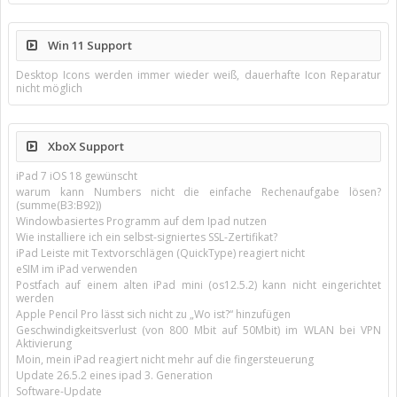
Win 11 Support
Desktop Icons werden immer wieder weiß, dauerhafte Icon Reparatur
nicht möglich
XboX Support
iPad 7 iOS 18 gewünscht
warum kann Numbers nicht die einfache Rechenaufgabe lösen?
(summe(B3:B92))
Windowbasiertes Programm auf dem Ipad nutzen
Wie installiere ich ein selbst-signiertes SSL-Zertifikat?
iPad Leiste mit Textvorschlägen (QuickType) reagiert nicht
eSIM im iPad verwenden
Postfach auf einem alten iPad mini (os12.5.2) kann nicht eingerichtet
werden
Apple Pencil Pro lässt sich nicht zu „Wo ist?“ hinzufügen
Geschwindigkeitsverlust (von 800 Mbit auf 50Mbit) im WLAN bei VPN
Aktivierung
Moin, mein iPad reagiert nicht mehr auf die fingersteuerung
Update 26.5.2 eines ipad 3. Generation
Software-Update