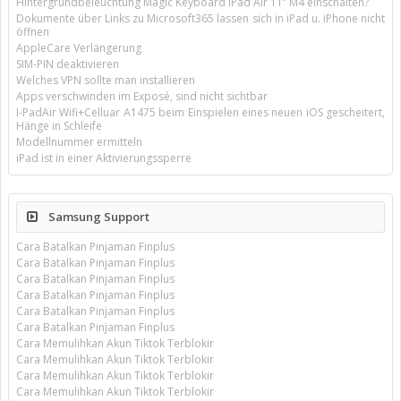
Hintergrundbeleuchtung Magic Keyboard iPad Air 11’’ M4 einschalten?
Dokumente über Links zu Microsoft365 lassen sich in iPad u. iPhone nicht
öffnen
AppleCare Verlängerung
SIM-PIN deaktivieren
Welches VPN sollte man installieren
Apps verschwinden im Exposé, sind nicht sichtbar
I-PadAir Wifi+Celluar A1475 beim Einspielen eines neuen iOS gescheitert,
Hänge in Schleife
Modellnummer ermitteln
iPad ist in einer Aktivierungssperre
Samsung Support
Cara Batalkan Pinjaman Finplus
Cara Batalkan Pinjaman Finplus
Cara Batalkan Pinjaman Finplus
Cara Batalkan Pinjaman Finplus
Cara Batalkan Pinjaman Finplus
Cara Batalkan Pinjaman Finplus
Cara Memulihkan Akun Tiktok Terblokir
Cara Memulihkan Akun Tiktok Terblokir
Cara Memulihkan Akun Tiktok Terblokir
Cara Memulihkan Akun Tiktok Terblokir