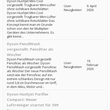
Dyson HushJet Mini Cool
vorgestellt: Tragbarer Mini-Lüfter
User-
9. April
ohne sichtbare Rotorblätter:
Neuigkeiten
2026
Dyson HushJet Mini Cool
vorgestellt: Tragbarer Mini-Lüfter
ohne sichtbare Rotorblätter Das
Konzept kennt man im Grunde
schon von den Air-Multiplier-
Geräten des Unternehmens. Es
gibt keine...
Dyson PencilWash
vorgestellt: PencilVac als
Wischer
Dyson PencilWash vorgestellt:
19.
User-
PencilVac als Wischer: Dyson
Februar
Neuigkeiten
PencilWash vorgestellt: PencilVac
2026
als Wischer Der neue PencilWash
setzt wie der PencilVac auf ein
extrem schlankes Design mit nur
rund 3,8 cm Durchmesser im Griff,
in dem Akku, Motor und...
Dyson HushJet Purifier
Compact: Neuer
Luftreiniger startet für 399