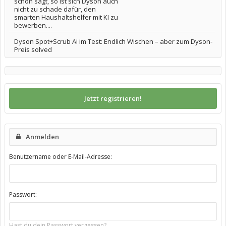
schon sagt, so ist sich Dyson auch
nicht zu schade dafür, den
smarten Haushaltshelfer mit KI zu
bewerben....
Dyson Spot+Scrub Ai im Test: Endlich Wischen – aber zum Dyson-
Preis solved
Jetzt registrieren!
Anmelden
Benutzername oder E-Mail-Adresse:
Passwort:
Hast du dein Passwort vergessen?