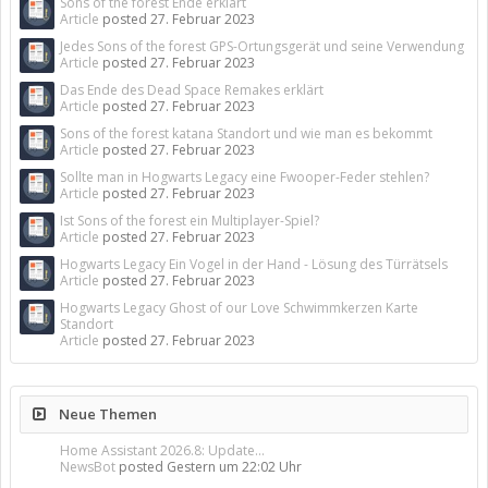
Sons of the forest Ende erklärt
Article
posted
27. Februar 2023
Jedes Sons of the forest GPS-Ortungsgerät und seine Verwendung
Article
posted
27. Februar 2023
Das Ende des Dead Space Remakes erklärt
Article
posted
27. Februar 2023
Sons of the forest katana Standort und wie man es bekommt
Article
posted
27. Februar 2023
Sollte man in Hogwarts Legacy eine Fwooper-Feder stehlen?
Article
posted
27. Februar 2023
Ist Sons of the forest ein Multiplayer-Spiel?
Article
posted
27. Februar 2023
Hogwarts Legacy Ein Vogel in der Hand - Lösung des Türrätsels
Article
posted
27. Februar 2023
Hogwarts Legacy Ghost of our Love Schwimmkerzen Karte
Standort
Article
posted
27. Februar 2023
Neue Themen
Home Assistant 2026.8: Update...
NewsBot
posted
Gestern um 22:02 Uhr