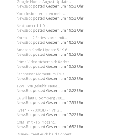
Google Home: August-Update...
NewsBot
posted
Gestern um 19:52 Uhr
Xbox Insider erhalten mehr...
NewsBot
posted
Gestern um 19:52 Uhr
Nextpad++ 1.1.0:...
NewsBot
posted
Gestern um 19:52 Uhr
Korea. IL-2 Series startet mit...
NewsBot
posted
Gestern um 18:52 Uhr
Amazon Kindle Update 5.19.6...
NewsBot
posted
Gestern um 18:52 Uhr
Prime Video sichert sich Rechte...
NewsBot
posted
Gestern um 18:52 Uhr
Sennheiser Momentum True...
NewsBot
posted
Gestern um 18:52 Uhr
12VHPWR gekühlt: Neue...
NewsBot
posted
Gestern um 18:22 Uhr
EA will laut Bloomberg 700...
NewsBot
posted
Gestern um 17:53 Uhr
Ryzen 7 7700X3D - 1 vs. 2...
NewsBot
posted
Gestern um 17:22 Uhr
CXMT mit 716 Prozent...
NewsBot
posted
Gestern um 16:52 Uhr
Disney+ zeigt euch bald Content...