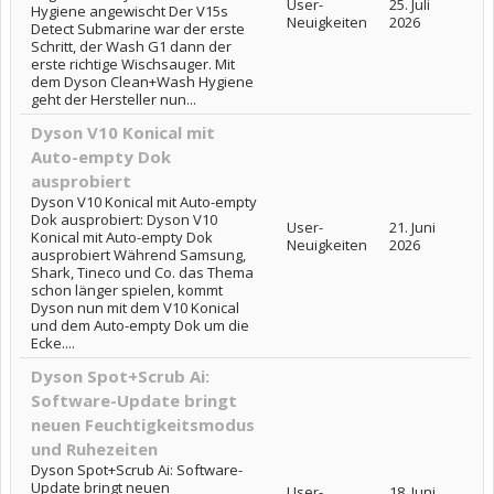
User-
25. Juli
Hygiene angewischt Der V15s
Neuigkeiten
2026
Detect Submarine war der erste
Schritt, der Wash G1 dann der
erste richtige Wischsauger. Mit
dem Dyson Clean+Wash Hygiene
geht der Hersteller nun...
Dyson V10 Konical mit
Auto-empty Dok
ausprobiert
Dyson V10 Konical mit Auto-empty
Dok ausprobiert: Dyson V10
User-
21. Juni
Konical mit Auto-empty Dok
Neuigkeiten
2026
ausprobiert Während Samsung,
Shark, Tineco und Co. das Thema
schon länger spielen, kommt
Dyson nun mit dem V10 Konical
und dem Auto-empty Dok um die
Ecke....
Dyson Spot+Scrub Ai:
Software-Update bringt
neuen Feuchtigkeitsmodus
und Ruhezeiten
Dyson Spot+Scrub Ai: Software-
Update bringt neuen
User-
18. Juni