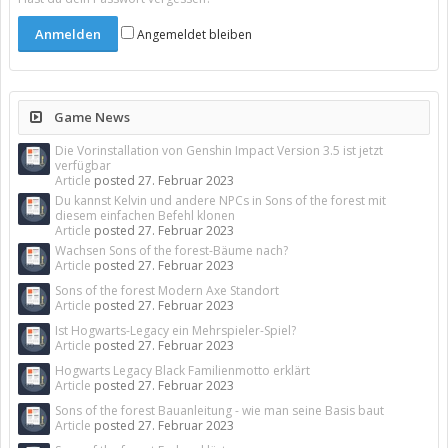
Angemeldet bleiben
Game News
Die Vorinstallation von Genshin Impact Version 3.5 ist jetzt
verfügbar
Article
posted
27. Februar 2023
Du kannst Kelvin und andere NPCs in Sons of the forest mit
diesem einfachen Befehl klonen
Article
posted
27. Februar 2023
Wachsen Sons of the forest-Bäume nach?
Article
posted
27. Februar 2023
Sons of the forest Modern Axe Standort
Article
posted
27. Februar 2023
Ist Hogwarts-Legacy ein Mehrspieler-Spiel?
Article
posted
27. Februar 2023
Hogwarts Legacy Black Familienmotto erklärt
Article
posted
27. Februar 2023
Sons of the forest Bauanleitung - wie man seine Basis baut
Article
posted
27. Februar 2023