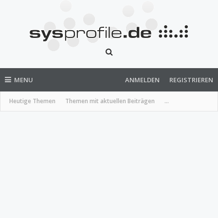
MENU
ANMELDEN
REGISTRIEREN
Heutige Themen
Themen mit aktuellen Beiträgen
...