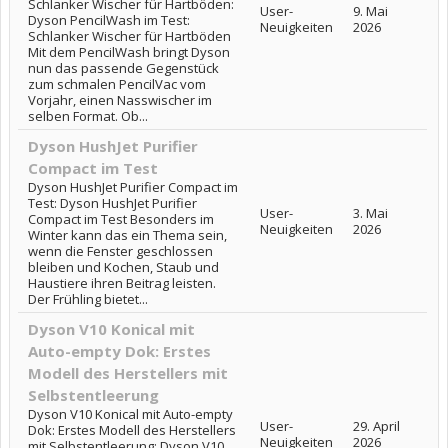
Schlanker Wischer für Hartböden:
User-
9. Mai
Dyson PencilWash im Test:
Neuigkeiten
2026
Schlanker Wischer für Hartböden
Mit dem PencilWash bringt Dyson
nun das passende Gegenstück
zum schmalen PencilVac vom
Vorjahr, einen Nasswischer im
selben Format. Ob...
Dyson HushJet Purifier
Compact im Test
Dyson HushJet Purifier Compact im
Test: Dyson HushJet Purifier
User-
3. Mai
Compact im Test Besonders im
Neuigkeiten
2026
Winter kann das ein Thema sein,
wenn die Fenster geschlossen
bleiben und Kochen, Staub und
Haustiere ihren Beitrag leisten.
Der Frühling bietet...
Dyson V10 Konical mit
Auto-empty Dok: Erstes
Modell des Herstellers mit
Selbstentleerung
Dyson V10 Konical mit Auto-empty
User-
29. April
Dok: Erstes Modell des Herstellers
Neuigkeiten
2026
mit Selbstentleerung: Dyson V10