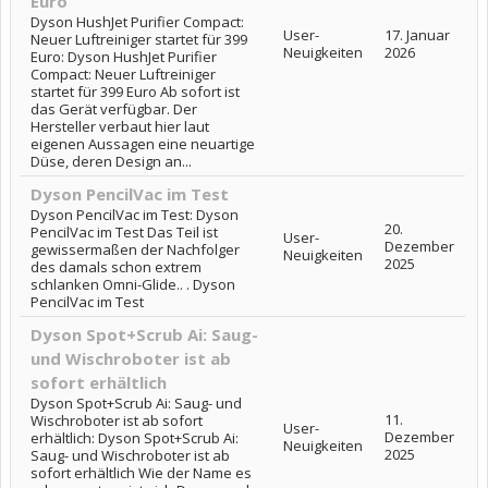
Euro
Dyson HushJet Purifier Compact:
User-
17. Januar
Neuer Luftreiniger startet für 399
Neuigkeiten
2026
Euro: Dyson HushJet Purifier
Compact: Neuer Luftreiniger
startet für 399 Euro Ab sofort ist
das Gerät verfügbar. Der
Hersteller verbaut hier laut
eigenen Aussagen eine neuartige
Düse, deren Design an...
Dyson PencilVac im Test
Dyson PencilVac im Test: Dyson
20.
PencilVac im Test Das Teil ist
User-
Dezember
gewissermaßen der Nachfolger
Neuigkeiten
2025
des damals schon extrem
schlanken Omni-Glide.. . Dyson
PencilVac im Test
Dyson Spot+Scrub Ai: Saug-
und Wischroboter ist ab
sofort erhältlich
Dyson Spot+Scrub Ai: Saug- und
11.
Wischroboter ist ab sofort
User-
Dezember
erhältlich: Dyson Spot+Scrub Ai:
Neuigkeiten
2025
Saug- und Wischroboter ist ab
sofort erhältlich Wie der Name es