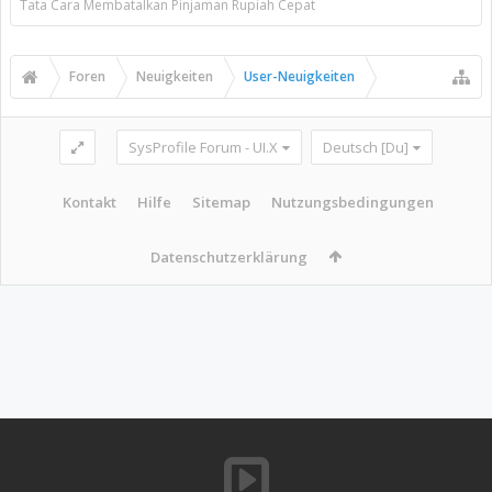
Tata Cara Membatalkan Pinjaman Rupiah Cepat
Foren
Neuigkeiten
User-Neuigkeiten
SysProfile Forum - UI.X
Deutsch [Du]
Kontakt
Hilfe
Sitemap
Nutzungsbedingungen
Datenschutzerklärung