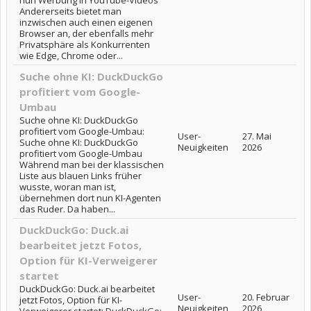
nun Werbung in YouTube-Videos
Andererseits bietet man
inzwischen auch einen eigenen
Browser an, der ebenfalls mehr
Privatsphäre als Konkurrenten
wie Edge, Chrome oder...
Suche ohne KI: DuckDuckGo
profitiert vom Google-
Umbau
Suche ohne KI: DuckDuckGo
profitiert vom Google-Umbau:
User-
27. Mai
Suche ohne KI: DuckDuckGo
Neuigkeiten
2026
profitiert vom Google-Umbau
Während man bei der klassischen
Liste aus blauen Links früher
wusste, woran man ist,
übernehmen dort nun KI-Agenten
das Ruder. Da haben...
DuckDuckGo: Duck.ai
bearbeitet jetzt Fotos,
Option für KI-Verweigerer
startet
DuckDuckGo: Duck.ai bearbeitet
User-
20. Februar
jetzt Fotos, Option für KI-
Neuigkeiten
2026