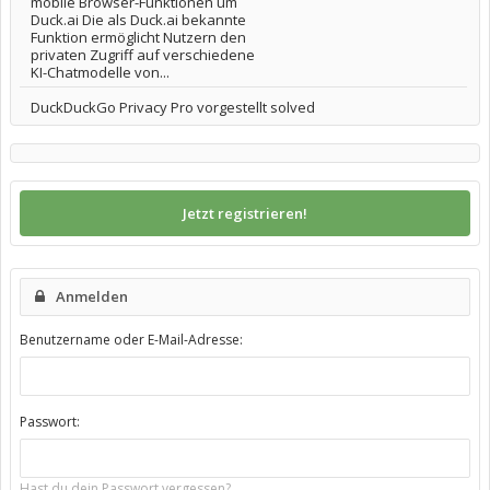
mobile Browser-Funktionen um
Duck.ai Die als Duck.ai bekannte
Funktion ermöglicht Nutzern den
privaten Zugriff auf verschiedene
KI-Chatmodelle von...
DuckDuckGo Privacy Pro vorgestellt solved
Jetzt registrieren!
Anmelden
Benutzername oder E-Mail-Adresse:
Passwort:
Hast du dein Passwort vergessen?