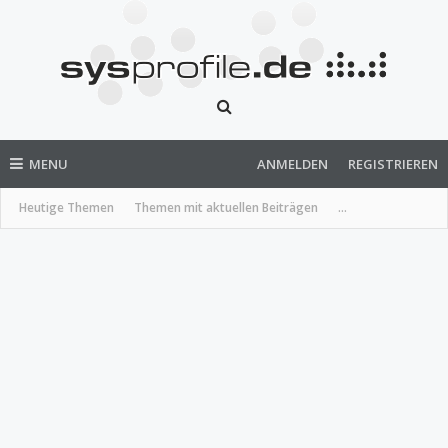
MENU
ANMELDEN
REGISTRIEREN
Heutige Themen
Themen mit aktuellen Beiträgen
...