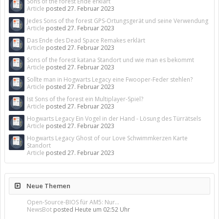
Sons of the forest Ende erklärt
Article
posted
27. Februar 2023
Jedes Sons of the forest GPS-Ortungsgerät und seine Verwendung
Article
posted
27. Februar 2023
Das Ende des Dead Space Remakes erklärt
Article
posted
27. Februar 2023
Sons of the forest katana Standort und wie man es bekommt
Article
posted
27. Februar 2023
Sollte man in Hogwarts Legacy eine Fwooper-Feder stehlen?
Article
posted
27. Februar 2023
Ist Sons of the forest ein Multiplayer-Spiel?
Article
posted
27. Februar 2023
Hogwarts Legacy Ein Vogel in der Hand - Lösung des Türrätsels
Article
posted
27. Februar 2023
Hogwarts Legacy Ghost of our Love Schwimmkerzen Karte
Standort
Article
posted
27. Februar 2023
Neue Themen
Open-Source-BIOS für AM5: Nur...
NewsBot
posted
Heute um 02:52 Uhr