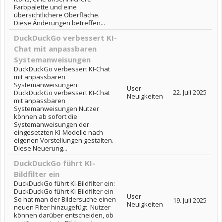
Farbpalette und eine
übersichtlichere Oberfläche.
Diese Änderungen betreffen...
DuckDuckGo verbessert KI-
Chat mit anpassbaren
Systemanweisungen
DuckDuckGo verbessert KI-Chat
mit anpassbaren
Systemanweisungen:
User-
22. Juli 2025
DuckDuckGo verbessert KI-Chat
Neuigkeiten
mit anpassbaren
Systemanweisungen Nutzer
können ab sofort die
Systemanweisungen der
eingesetzten KI-Modelle nach
eigenen Vorstellungen gestalten.
Diese Neuerung...
DuckDuckGo führt KI-
Bildfilter ein
DuckDuckGo führt KI-Bildfilter ein:
DuckDuckGo führt KI-Bildfilter ein
User-
So hat man der Bildersuche einen
19. Juli 2025
Neuigkeiten
neuen Filter hinzugefügt. Nutzer
können darüber entscheiden, ob