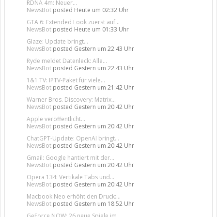
RDNA 4m: Neuer...
NewsBot
posted
Heute um 02:32 Uhr
GTA 6: Extended Look zuerst auf...
NewsBot
posted
Heute um 01:33 Uhr
Glaze: Update bringt...
NewsBot
posted
Gestern um 22:43 Uhr
Ryde meldet Datenleck: Alle...
NewsBot
posted
Gestern um 22:43 Uhr
1&1 TV: IPTV-Paket für viele...
NewsBot
posted
Gestern um 21:42 Uhr
Warner Bros. Discovery: Matrix...
NewsBot
posted
Gestern um 20:42 Uhr
Apple veröffentlicht...
NewsBot
posted
Gestern um 20:42 Uhr
ChatGPT-Update: OpenAI bringt...
NewsBot
posted
Gestern um 20:42 Uhr
Gmail: Google hantiert mit der...
NewsBot
posted
Gestern um 20:42 Uhr
Opera 134: Vertikale Tabs und...
NewsBot
posted
Gestern um 20:42 Uhr
Macbook Neo erhöht den Druck:...
NewsBot
posted
Gestern um 18:52 Uhr
GeForce NOW: 26 neue Spiele im...