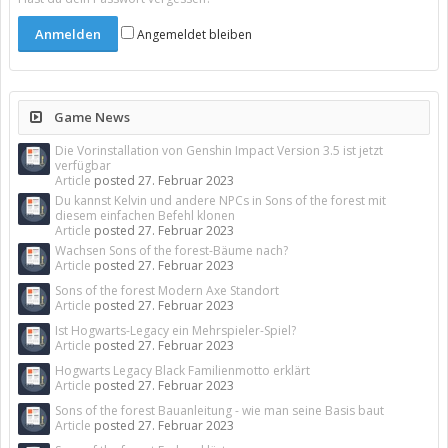
Angemeldet bleiben
Game News
Die Vorinstallation von Genshin Impact Version 3.5 ist jetzt
verfügbar
Article
posted
27. Februar 2023
Du kannst Kelvin und andere NPCs in Sons of the forest mit
diesem einfachen Befehl klonen
Article
posted
27. Februar 2023
Wachsen Sons of the forest-Bäume nach?
Article
posted
27. Februar 2023
Sons of the forest Modern Axe Standort
Article
posted
27. Februar 2023
Ist Hogwarts-Legacy ein Mehrspieler-Spiel?
Article
posted
27. Februar 2023
Hogwarts Legacy Black Familienmotto erklärt
Article
posted
27. Februar 2023
Sons of the forest Bauanleitung - wie man seine Basis baut
Article
posted
27. Februar 2023