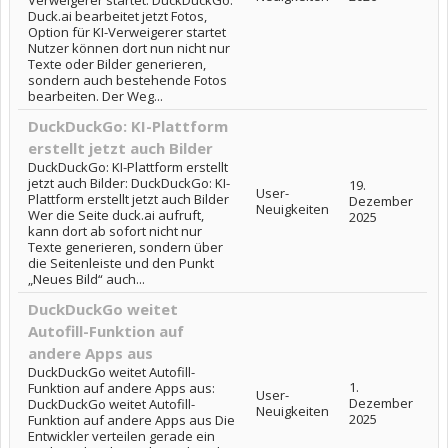
Verweigerer startet: DuckDuckGo:
Duck.ai bearbeitet jetzt Fotos,
Option für KI-Verweigerer startet
Nutzer können dort nun nicht nur
Texte oder Bilder generieren,
sondern auch bestehende Fotos
bearbeiten. Der Weg...
DuckDuckGo: KI-Plattform
erstellt jetzt auch Bilder
DuckDuckGo: KI-Plattform erstellt
jetzt auch Bilder: DuckDuckGo: KI-
19.
User-
Plattform erstellt jetzt auch Bilder
Dezember
Neuigkeiten
Wer die Seite duck.ai aufruft,
2025
kann dort ab sofort nicht nur
Texte generieren, sondern über
die Seitenleiste und den Punkt
„Neues Bild“ auch...
DuckDuckGo weitet
Autofill-Funktion auf
andere Apps aus
DuckDuckGo weitet Autofill-
1.
Funktion auf andere Apps aus:
User-
Dezember
DuckDuckGo weitet Autofill-
Neuigkeiten
2025
Funktion auf andere Apps aus Die
Entwickler verteilen gerade ein