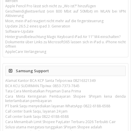
werden
Apple Pencil Pro lässt sich nicht zu „Wo ist?“ hinzufügen
Geschwindigkeitsverlust (von 800 Mbit auf 50Mbit) im WLAN bei VPN
Aktivierung
Moin, mein iPad reagiert nicht mehr auf die fingersteuerung
Update 26.5.2 eines ipad 3. Generation
Software-Update
Hintergrundbeleuchtung Magic Keyboard iPad Air 11’’ M4 einschalten?
Dokumente über Links zu Microsoft365 lassen sich in iPad u. iPhone nicht
öffnen
AppleCare Verlängerung
Samsung Support
Alamat Kantor BCA KCP Santa Telpon:wa 08216321349
BCA KCU SUDIRMAN.Tlp/wa: 0853-7373-7845
Tata Cara Membatalkan Pinjaman Dana Prima
Cara Minta Keringanan Pembayaran Shopee SPinjam kena denda
keterlambatan pembayaran
PT bank Saqu menyediakan layanan WhatsApp 0822-6188-6588
Call center bank Saqu, layanan 24 jam
Call center bank Saqu 0822-6188-6588
Cara Menambah Limit Shopee PayLater Terbaru 2026 Terbukti Cair
Solusi utama mengatasi tunggakan SPinjam Shopee adalah