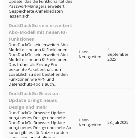
Update, das die Funktionalität des
Passwort-Managers erweitert.
Gespeicherte Anmeldedaten
lassen sich...
DuckDuckGo sein erweitert
Abo-Modell mit neuen KI-
Funktionen
DuckDuckGo sein erweitert Abo-
4.
Modell mit neuen KI-Funktionen:
User-
September
DuckDuckGo sein erweitert Abo-
Neuigkeiten
2025
Modell mit neuen KI-Funktionen
Das früher als Privacy Pro
bekannte Paket enthält nun
zusätzlich zu den bestehenden
Funktionen wie VPN und
Datenschutz-Tools auch...
DuckDuckGo Browser:
Update bringt neues
Design und mehr
DuckDuckGo Browser: Update
bringt neues Design und mehr:
User-
23. Juli 2025
DuckDuckGo Browser: Update
Neuigkeiten
bringt neues Design und mehr Ab
sofort gibt es für Nutzer rundere
Icons, eine ansehnlichere