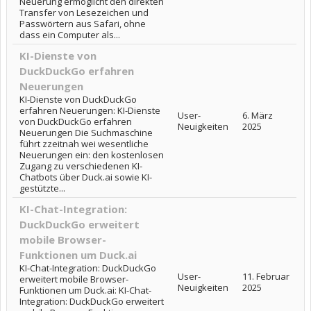
Neuerung ermöglicht den direkten
Transfer von Lesezeichen und
Passwörtern aus Safari, ohne
dass ein Computer als...
KI-Dienste von
DuckDuckGo erfahren
Neuerungen
KI-Dienste von DuckDuckGo
erfahren Neuerungen: KI-Dienste
User-
6. März
von DuckDuckGo erfahren
Neuigkeiten
2025
Neuerungen Die Suchmaschine
führt zzeitnah wei wesentliche
Neuerungen ein: den kostenlosen
Zugang zu verschiedenen KI-
Chatbots über Duck.ai sowie KI-
gestützte...
KI-Chat-Integration:
DuckDuckGo erweitert
mobile Browser-
Funktionen um Duck.ai
KI-Chat-Integration: DuckDuckGo
User-
11. Februar
erweitert mobile Browser-
Neuigkeiten
2025
Funktionen um Duck.ai: KI-Chat-
Integration: DuckDuckGo erweitert