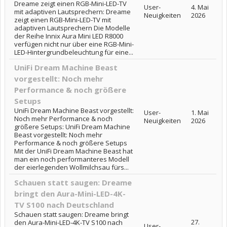
Dreame zeigt einen RGB-Mini-LED-TV
User-
4. Mai
mit adaptiven Lautsprechern: Dreame
Neuigkeiten
2026
zeigt einen RGB-Mini-LED-TV mit
adaptiven Lautsprechern Die Modelle
der Reihe Innix Aura Mini LED R8000
verfügen nicht nur über eine RGB-Mini-
LED-Hintergrundbeleuchtung für eine...
UniFi Dream Machine Beast
vorgestellt: Noch mehr
Performance & noch größere
Setups
UniFi Dream Machine Beast vorgestellt:
User-
1. Mai
Noch mehr Performance & noch
Neuigkeiten
2026
größere Setups: UniFi Dream Machine
Beast vorgestellt: Noch mehr
Performance & noch größere Setups
Mit der UniFi Dream Machine Beast hat
man ein noch performanteres Modell
der eierlegenden Wollmilchsau fürs...
Schauen statt saugen: Dreame
bringt den Aura-Mini-LED-4K-
TV S100 nach Deutschland
Schauen statt saugen: Dreame bringt
27.
den Aura-Mini-LED-4K-TV S100 nach
User-