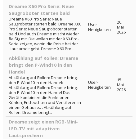
Dreame X60 Pro Serie: Neue
Saugroboter starten bald
Dreame X60 Pro Serie: Neue
20.
Saugroboter starten bald: Dreame X60
User-
Mai
Pro Serie: Neue Saugroboter starten
Neuigkeiten
2026
bald Und auch Dreame mischt wieder
fleißig mit. Die wollen mit der X60-Pro-
Serie zeigen, wohin die Reise bei der
Hausarbeit geht. Dreame X60 Pro...
Abkühlung auf Rollen: Dreame
bringt den P-Wind10 in den
Handel
Abkühlung auf Rollen: Dreame bringt
15.
User-
den P-Wind10 in den Handel:
Mai
Neuigkeiten
Abkühlung auf Rollen: Dreame bringt
2026
den P-Wind10 in den Handel Das
Gerät kombiniert die Funktionen
Kühlen, Entfeuchten und Ventilieren in
einem Gehäuse.. . Abkühlung auf
Rollen: Dreame bringt...
Dreame zeigt einen RGB-Mini-
LED-TV mit adaptiven
Lautsprechern