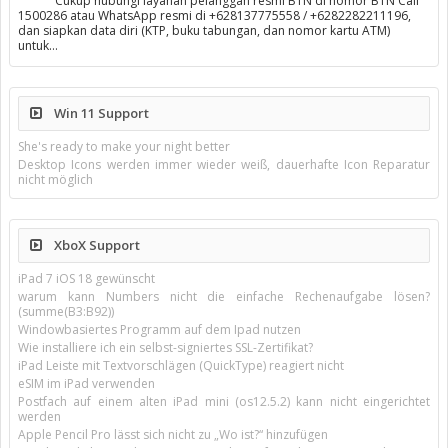
Cukup hubungi layanan pelanggan resmi BTN di nomor BTN Call
1500286 atau WhatsApp resmi di +628137775558 / +6282282211196,
dan siapkan data diri (KTP, buku tabungan, dan nomor kartu ATM)
untuk…
Win 11 Support
She's ready to make your night better
Desktop Icons werden immer wieder weiß, dauerhafte Icon Reparatur
nicht möglich
XboX Support
iPad 7 iOS 18 gewünscht
warum kann Numbers nicht die einfache Rechenaufgabe lösen?
(summe(B3:B92))
Windowbasiertes Programm auf dem Ipad nutzen
Wie installiere ich ein selbst-signiertes SSL-Zertifikat?
iPad Leiste mit Textvorschlägen (QuickType) reagiert nicht
eSIM im iPad verwenden
Postfach auf einem alten iPad mini (os12.5.2) kann nicht eingerichtet
werden
Apple Pencil Pro lässt sich nicht zu „Wo ist?“ hinzufügen