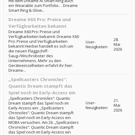
mit dem Dreame AI Smart Ring auch
ein Wearable zum Portfolio.. . Dreame
Smart Ring & Glow...
Dreame X60 Pro: Preise und
Verfügbarkeiten bekannt
Dreame X60 Pro: Preise und
Verfügbarkeiten bekannt: Dreame X60
28.
Pro: Preise und Verfügbarkeiten
User-
Mai
bekannt Hierbei handelt es sich um
Neuigkeiten
2026
die neuen Flaggschiff-
Saug-/Wischroboter des
Unternehmens. Mehr zu den
Geräteeinzelheiten erfahrt ihr hier.
Dreame...
„Spellcasters Chronicles“:
Quantic Dream stampft das
Spiel noch im Early-Access ein
„Spellcasters Chronicles“: Quantic
21.
User-
Dream stampft das Spiel noch im
Mai
Neuigkeiten
Early-Access ein: „Spellcasters
2026
Chronicles“: Quantic Dream stampft
das Spiel noch im Early-Access ein
MOBA versuchen. Am 26. „Spellcasters
Chronicles“: Quantic Dream stampft
das Spiel noch im Early-Access ein