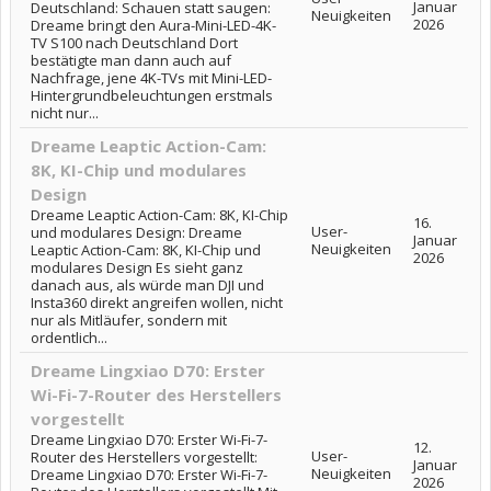
Januar
Deutschland: Schauen statt saugen:
Neuigkeiten
2026
Dreame bringt den Aura-Mini-LED-4K-
TV S100 nach Deutschland Dort
bestätigte man dann auch auf
Nachfrage, jene 4K-TVs mit Mini-LED-
Hintergrundbeleuchtungen erstmals
nicht nur...
Dreame Leaptic Action-Cam:
8K, KI-Chip und modulares
Design
Dreame Leaptic Action-Cam: 8K, KI-Chip
16.
User-
und modulares Design: Dreame
Januar
Neuigkeiten
Leaptic Action-Cam: 8K, KI-Chip und
2026
modulares Design Es sieht ganz
danach aus, als würde man DJI und
Insta360 direkt angreifen wollen, nicht
nur als Mitläufer, sondern mit
ordentlich...
Dreame Lingxiao D70: Erster
Wi-Fi-7-Router des Herstellers
vorgestellt
Dreame Lingxiao D70: Erster Wi-Fi-7-
12.
User-
Router des Herstellers vorgestellt:
Januar
Neuigkeiten
Dreame Lingxiao D70: Erster Wi-Fi-7-
2026