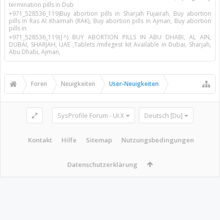
termination pills in Dub
+971_528536_119)Buy abortion pills in Sharjah Fujairah, Buy abortion
pills in Ras Al Khaimah (RAK), Buy abortion pills in Ajman, Buy abortion
pills in
+971_528536_119)|^) BUY ABORTION PILLS IN ABU DHABI, AL AIN,
DUBAI, SHARJAH, UAE ,Tablets /mifegest kit Available in Dubai, Sharjah,
Abu Dhabi, Ajman,
Foren
Neuigkeiten
User-Neuigkeiten
SysProfile Forum - UI.X
Deutsch [Du]
Kontakt
Hilfe
Sitemap
Nutzungsbedingungen
Datenschutzerklärung