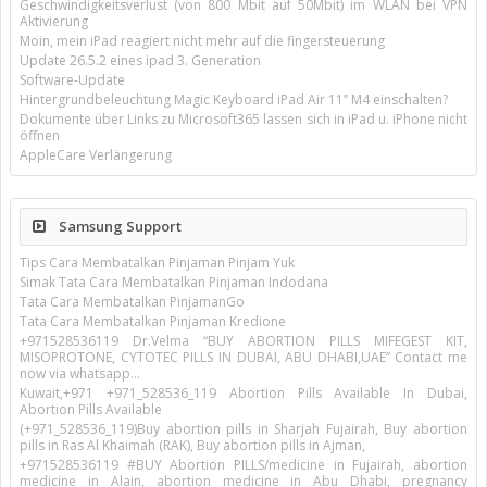
Geschwindigkeitsverlust (von 800 Mbit auf 50Mbit) im WLAN bei VPN
Aktivierung
Moin, mein iPad reagiert nicht mehr auf die fingersteuerung
Update 26.5.2 eines ipad 3. Generation
Software-Update
Hintergrundbeleuchtung Magic Keyboard iPad Air 11’’ M4 einschalten?
Dokumente über Links zu Microsoft365 lassen sich in iPad u. iPhone nicht
öffnen
AppleCare Verlängerung
Samsung Support
Tips Cara Membatalkan Pinjaman Pinjam Yuk
Simak Tata Cara Membatalkan Pinjaman Indodana
Tata Cara Membatalkan PinjamanGo
Tata Cara Membatalkan Pinjaman Kredione
+971528536119 Dr.Velma “BUY ABORTION PILLS MIFEGEST KIT,
MISOPROTONE, CYTOTEC PILLS IN DUBAI, ABU DHABI,UAE” Contact me
now via whatsapp…
Kuwait,+971 +971_528536_119 Abortion Pills Available In Dubai,
Abortion Pills Available
(+971_528536_119)Buy abortion pills in Sharjah Fujairah, Buy abortion
pills in Ras Al Khaimah (RAK), Buy abortion pills in Ajman,
+971528536119 #BUY Abortion PILLS/medicine in Fujairah, abortion
medicine in Alain, abortion medicine in Abu Dhabi, pregnancy