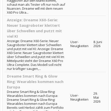
Flaggschiff auf den Markt kommt,
schaut man als Tester oft nur noch auf
Nuancen. Dreame will mit dem neuen
X60 Pro Ultra...
Anzeige: Dreame X60-Serie:
Neuer Saugroboter klettert
über Schwellen und putzt mit
viel KI
Anzeige: Dreame X60-Serie: Neuer
User-
8. Juni
Saugroboter klettert über Schwellen
Neuigkeiten
2026
und putzt mit viel KI: Anzeige: Dreame
X60-Serie: Neuer Saugroboter klettert
über Schwellen und putzt mit viel KI Im
Mittelpunkt steht der Dreame X60 Pro
Ultra Complete. Das Modell soll nicht
nur kräftiger saugen,...
Dreame Smart Ring & Glow
Ring: Wearables kommen nach
Europa
Dreame Smart Ring & Glow Ring:
29.
User-
Wearables kommen nach Europa:
Mai
Neuigkeiten
Dreame Smart Ring & Glow Ring:
2026
Wearables kommen nach Europa
Bereits seit Herbst zählt zum Portfolio