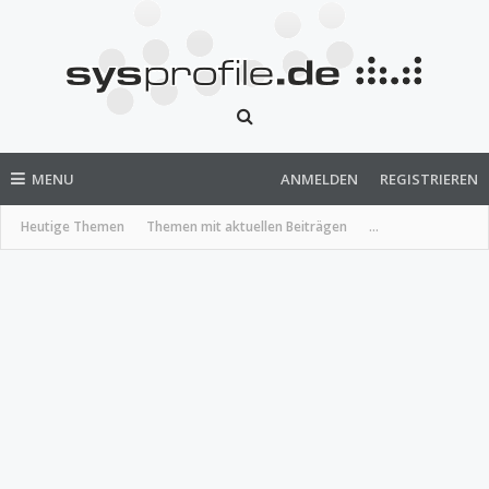
MENU
ANMELDEN
REGISTRIEREN
Heutige Themen
Themen mit aktuellen Beiträgen
...