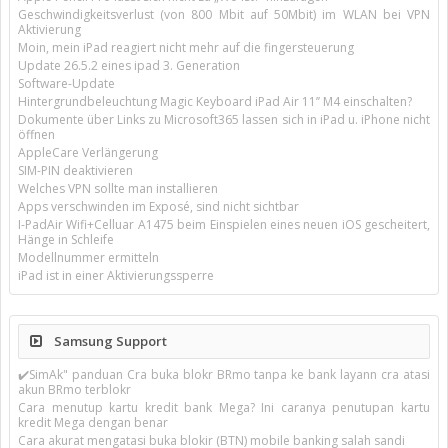
Geschwindigkeitsverlust (von 800 Mbit auf 50Mbit) im WLAN bei VPN
Aktivierung
Moin, mein iPad reagiert nicht mehr auf die fingersteuerung
Update 26.5.2 eines ipad 3. Generation
Software-Update
Hintergrundbeleuchtung Magic Keyboard iPad Air 11’’ M4 einschalten?
Dokumente über Links zu Microsoft365 lassen sich in iPad u. iPhone nicht
öffnen
AppleCare Verlängerung
SIM-PIN deaktivieren
Welches VPN sollte man installieren
Apps verschwinden im Exposé, sind nicht sichtbar
I-PadAir Wifi+Celluar A1475 beim Einspielen eines neuen iOS gescheitert,
Hänge in Schleife
Modellnummer ermitteln
iPad ist in einer Aktivierungssperre
Samsung Support
✔️SimAk" panduan Cra buka blokr BRmo tanpa ke bank layann cra atasi
akun BRmo terblokr
Cara menutup kartu kredit bank Mega? Ini caranya penutupan kartu
kredit Mega dengan benar
Cara akurat mengatasi buka blokir (BTN) mobile banking salah sandi