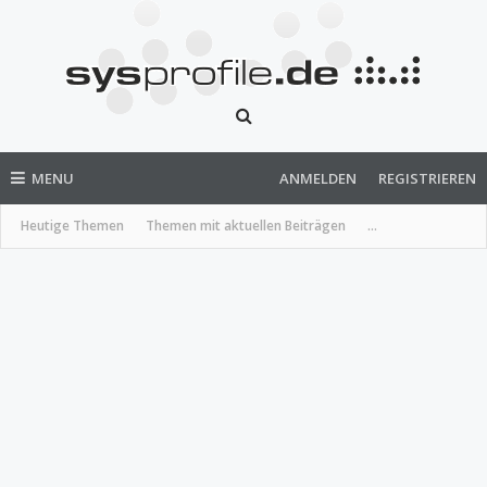
MENU
ANMELDEN
REGISTRIEREN
Heutige Themen
Themen mit aktuellen Beiträgen
...