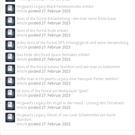
Hogwarts Legacy Black Familienmotto erklärt
Article
posted
27. Februar 2023
Sons of the forest Bauanleitung - wie man seine Basis baut
Article
posted
27. Februar 2023
Sons of the forest Ende erklärt
Article
posted
27. Februar 2023
Jedes Sons of the forest GPS-Ortungsgerät und seine Verwendung
Article
posted
27. Februar 2023
Das Ende des Dead Space Remakes erklärt
Article
posted
27. Februar 2023
Sons of the forest katana Standort und wie man es bekommt
Article
posted
27. Februar 2023
Sollte man in Hogwarts Legacy eine Fwooper-Feder stehlen?
Article
posted
27. Februar 2023
Ist Sons of the forest ein Multiplayer-Spiel?
Article
posted
27. Februar 2023
Hogwarts Legacy Ein Vogel in der Hand - Lösung des Türrätsels
Article
posted
27. Februar 2023
Hogwarts Legacy Ghost of our Love Schwimmkerzen Karte
Standort
Article
posted
27. Februar 2023