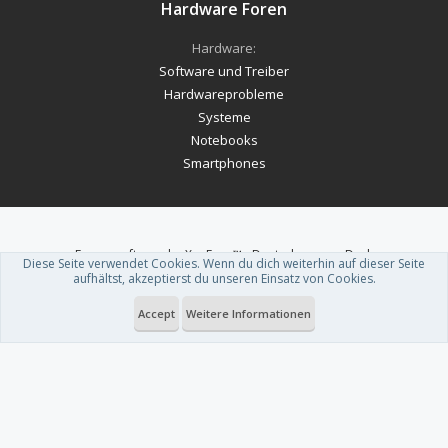
Hardware Foren
Hardware:
Software und Treiber
Hardwareprobleme
Systeme
Notebooks
Smartphones
Forum software by XenForo™
-
Deutsch von xenDach
Diese Seite verwendet Cookies. Wenn du dich weiterhin auf dieser Seite
Theme designed by
ThemeHouse
.
aufhältst, akzeptierst du unseren Einsatz von Cookies.
Accept
Weitere Informationen
Du betrachtest gerade: Dragon Age: The Veilguard schließt Spieler ohne
Warnung von Quests aus