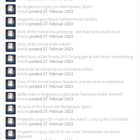
Ist Hogwarts-Legacy ein Mehrspieler-Spiel?
Article
posted
27. Februar 2023
Hogwarts Legacy Black Familienmotto erklärt
Article
posted
27. Februar 2023
Sons of the forest Bauanleitung - wie man seine Basis baut
Article
posted
27. Februar 2023
Sons of the forest Ende erklärt
Article
posted
27. Februar 2023
Jedes Sons of the forest GPS-Ortungsgerät und seine Verwendung
Article
posted
27. Februar 2023
Das Ende des Dead Space Remakes erklärt
Article
posted
27. Februar 2023
Sons of the forest katana Standort und wie man es bekommt
Article
posted
27. Februar 2023
Sollte man in Hogwarts Legacy eine Fwooper-Feder stehlen?
Article
posted
27. Februar 2023
Ist Sons of the forest ein Multiplayer-Spiel?
Article
posted
27. Februar 2023
Hogwarts Legacy Ein Vogel in der Hand - Lösung des Türrätsels
Article
posted
27. Februar 2023
Hogwarts Legacy Ghost of our Love Schwimmkerzen Karte
Standort