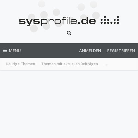
MENU
ANMELDEN
REGISTRIEREN
Heutige Themen
Themen mit aktuellen Beiträgen
...