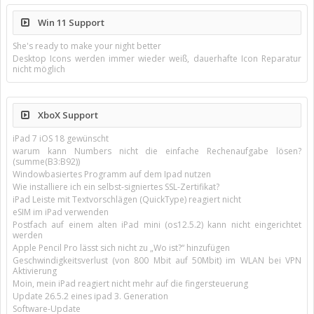
Win 11 Support
She's ready to make your night better
Desktop Icons werden immer wieder weiß, dauerhafte Icon Reparatur
nicht möglich
XboX Support
iPad 7 iOS 18 gewünscht
warum kann Numbers nicht die einfache Rechenaufgabe lösen?
(summe(B3:B92))
Windowbasiertes Programm auf dem Ipad nutzen
Wie installiere ich ein selbst-signiertes SSL-Zertifikat?
iPad Leiste mit Textvorschlägen (QuickType) reagiert nicht
eSIM im iPad verwenden
Postfach auf einem alten iPad mini (os12.5.2) kann nicht eingerichtet
werden
Apple Pencil Pro lässt sich nicht zu „Wo ist?“ hinzufügen
Geschwindigkeitsverlust (von 800 Mbit auf 50Mbit) im WLAN bei VPN
Aktivierung
Moin, mein iPad reagiert nicht mehr auf die fingersteuerung
Update 26.5.2 eines ipad 3. Generation
Software-Update