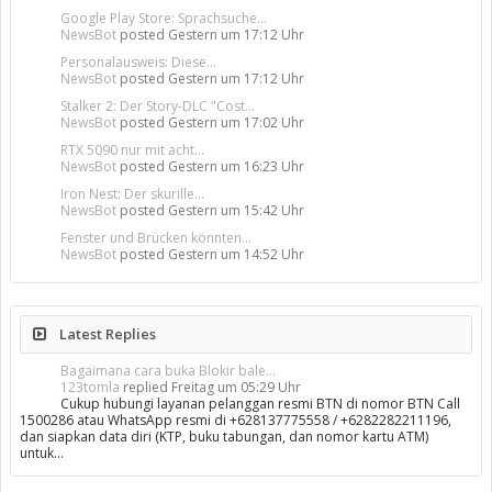
Google Play Store: Sprachsuche...
NewsBot
posted
Gestern um 17:12 Uhr
Personalausweis: Diese...
NewsBot
posted
Gestern um 17:12 Uhr
Stalker 2: Der Story-DLC "Cost...
NewsBot
posted
Gestern um 17:02 Uhr
RTX 5090 nur mit acht...
NewsBot
posted
Gestern um 16:23 Uhr
Iron Nest: Der skurille...
NewsBot
posted
Gestern um 15:42 Uhr
Fenster und Brücken könnten...
NewsBot
posted
Gestern um 14:52 Uhr
Latest Replies
Bagaimana cara buka Blokir bale...
123tomla
replied
Freitag um 05:29 Uhr
Cukup hubungi layanan pelanggan resmi BTN di nomor BTN Call
1500286 atau WhatsApp resmi di +628137775558 / +6282282211196,
dan siapkan data diri (KTP, buku tabungan, dan nomor kartu ATM)
untuk…