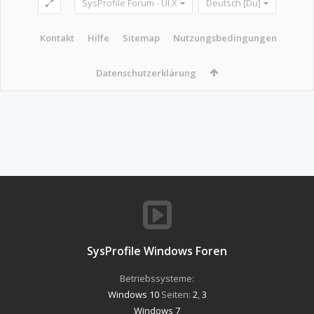
SysProfile Forum - UI.X
Deutsch [Du]
Kontakt
Hilfe
Sitemap
Nutzungsbedingungen
Datenschutzerklärung
SysProfile Windows Foren
Betriebssysteme:
Windows 10
Seiten:
2
,
3
Windows 7