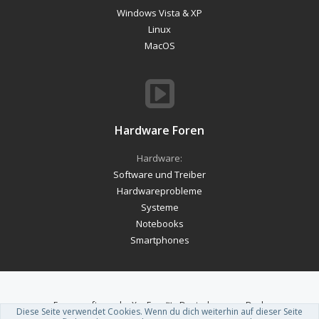
Windows Vista & XP
Linux
MacOS
Hardware Foren
Hardware:
Software und Treiber
Hardwareprobleme
Systeme
Notebooks
Smartphones
Forum software by XenForo™
-
Deutsch von xenDach
Diese Seite verwendet Cookies. Wenn du dich weiterhin auf dieser Seite
Theme designed by
ThemeHouse
.