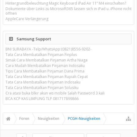
Hintergrundbeleuchtung Magic Keyboard iPad Air 11’’ M4 einschalten?
Dokumente über Links zu Microsoft365 lassen sich in iPad u. iPhone nicht
öffnen
AppleCare Verlängerung
Samsung Support
BNI SURABAYA -Telp/WhatsApp:(0821)8556-9202-
Tata Cara Membatalkan Pinjaman Finplus
Simak Cara Membatalkan Pinjaman Artha Niaga
Cara Mudah Membatalkan Pinjaman Indosaku
Tips Cara Membatalkan Pinjaman Dana Prima
Tata Cara Membatalkan Pinjaman Rupiah Cepat
Tata Cara Membatalkan Pinjaman Indosaku
Tata Cara Membatalkan Pinjaman Solusiku
Cra atasi buka blkir akun ws mobile Salah Password 3 kali
BCA KCP KAS LIMPUNG TLP 081717899866
Foren
Neuigkeiten
PCGH-Neuigkeiten