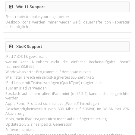
Win 11 Support
She's ready to make your night better
Desktop Icons werden immer wieder weiß, dauerhafte Icon Reparatur
nicht möglich
XboX Support
iPad 7 iOS 18 gewünscht
warum kann Numbers nicht die einfache Rechenaufgabe lösen?
(summe(B3:B92))
Windowbasiertes Programm auf dem Ipad nutzen
Wie installiere ich ein selbst-signiertes SSL-Zertifikat?
iPad Leiste mit Textvorschlägen (QuickType) reagiert nicht
eSIM im iPad verwenden
Postfach auf einem alten iPad mini (os12.5.2) kann nicht eingerichtet
werden
Apple Pencil Pro lässt sich nicht zu „Wo ist?“ hinzufügen
Geschwindigkeitsverlust (von 800 Mbit auf 50Mbit) im WLAN bei VPN
Aktivierung
Moin, mein iPad reagiert nicht mehr auf die fingersteuerung
Update 26.5.2 eines ipad 3. Generation
Software-Update