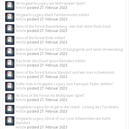
Ist Hogwarts-Legacy ein Mehrspieler-Spiel?
Article
posted
27. Februar 2023
Hogwarts Legacy Black Familienmotto erklärt
Article
posted
27. Februar 2023
Sons of the forest Bauanleitung - wie man seine Basis baut
Article
posted
27. Februar 2023
Sons of the forest Ende erklärt
Article
posted
27. Februar 2023
Jedes Sons of the forest GPS-Ortungsgerät und seine Verwendung
Article
posted
27. Februar 2023
Das Ende des Dead Space Remakes erklärt
Article
posted
27. Februar 2023
Sons of the forest katana Standort und wie man es bekommt
Article
posted
27. Februar 2023
Sollte man in Hogwarts Legacy eine Fwooper-Feder stehlen?
Article
posted
27. Februar 2023
Ist Sons of the forest ein Multiplayer-Spiel?
Article
posted
27. Februar 2023
Hogwarts Legacy Ein Vogel in der Hand - Lösung des Türrätsels
Article
posted
27. Februar 2023
Hogwarts Legacy Ghost of our Love Schwimmkerzen Karte
Standort
Article
posted
27. Februar 2023