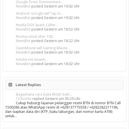
Google Drive: Kommentare...
NewsBot
posted
Gestern um 19:02 Uhr
Android: Google will Tap to...
NewsBot
posted
Gestern um 19:02 Uhr
Nvidia DGX Spark: Lüfter...
NewsBot
posted
Gestern um 18:52 Uhr
Noctua misst über 100...
NewsBot
posted
Gestern um 18:22 Uhr
OpenMouse will Gaming-Mäuse...
NewsBot
posted
Gestern um 18:02 Uhr
Adobe mit neuem...
NewsBot
posted
Gestern um 18:02 Uhr
Latest Replies
Bagaimana cara buka Blokir bale...
123tomla
replied
Gestern um 05:29 Uhr
Cukup hubungi layanan pelanggan resmi BTN di nomor BTN Call
1500286 atau WhatsApp resmi di +628137775558 / +6282282211196,
dan siapkan data diri (KTP, buku tabungan, dan nomor kartu ATM)
untuk…