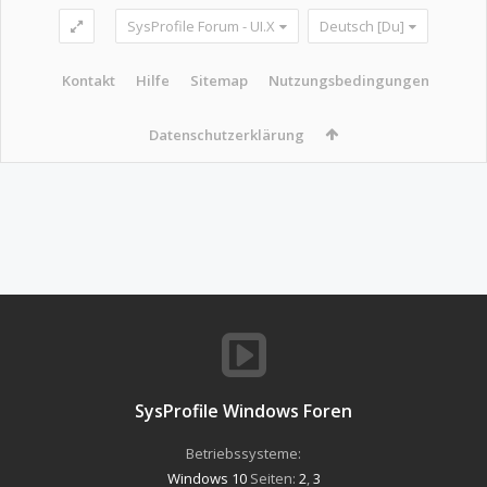
SysProfile Forum - UI.X
Deutsch [Du]
Kontakt
Hilfe
Sitemap
Nutzungsbedingungen
Datenschutzerklärung
SysProfile Windows Foren
Betriebssysteme:
Windows 10
Seiten:
2
,
3