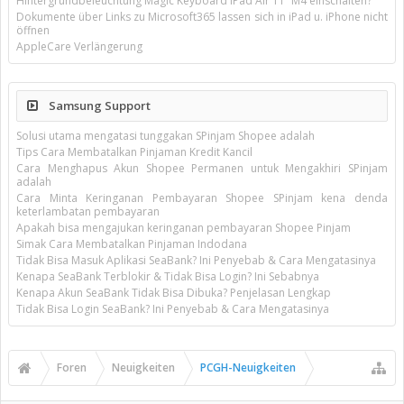
Hintergrundbeleuchtung Magic Keyboard iPad Air 11’’ M4 einschalten?
Dokumente über Links zu Microsoft365 lassen sich in iPad u. iPhone nicht
öffnen
AppleCare Verlängerung
Samsung Support
Solusi utama mengatasi tunggakan SPinjam Shopee adalah
Tips Cara Membatalkan Pinjaman Kredit Kancil
Cara Menghapus Akun Shopee Permanen untuk Mengakhiri SPinjam
adalah
Cara Minta Keringanan Pembayaran Shopee SPinjam kena denda
keterlambatan pembayaran
Apakah bisa mengajukan keringanan pembayaran Shopee Pinjam
Simak Cara Membatalkan Pinjaman Indodana
Tidak Bisa Masuk Aplikasi SeaBank? Ini Penyebab & Cara Mengatasinya
Kenapa SeaBank Terblokir & Tidak Bisa Login? Ini Sebabnya
Kenapa Akun SeaBank Tidak Bisa Dibuka? Penjelasan Lengkap
Tidak Bisa Login SeaBank? Ini Penyebab & Cara Mengatasinya
Foren
Neuigkeiten
PCGH-Neuigkeiten