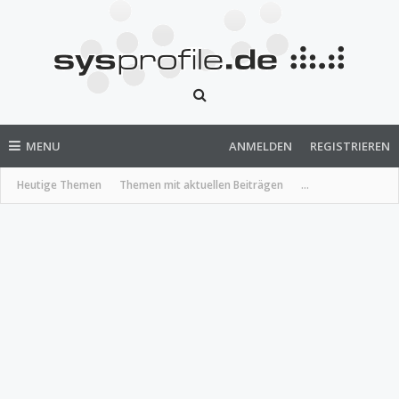
MENU
ANMELDEN
REGISTRIEREN
Heutige Themen
Themen mit aktuellen Beiträgen
...