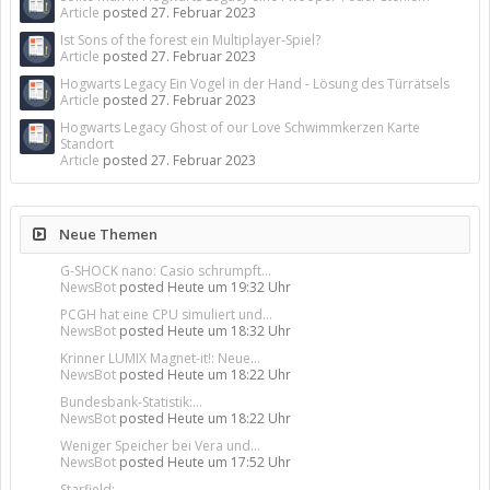
Article
posted
27. Februar 2023
Ist Sons of the forest ein Multiplayer-Spiel?
Article
posted
27. Februar 2023
Hogwarts Legacy Ein Vogel in der Hand - Lösung des Türrätsels
Article
posted
27. Februar 2023
Hogwarts Legacy Ghost of our Love Schwimmkerzen Karte
Standort
Article
posted
27. Februar 2023
Neue Themen
G-SHOCK nano: Casio schrumpft...
NewsBot
posted
Heute um 19:32 Uhr
PCGH hat eine CPU simuliert und...
NewsBot
posted
Heute um 18:32 Uhr
Krinner LUMIX Magnet-it!: Neue...
NewsBot
posted
Heute um 18:22 Uhr
Bundesbank-Statistik:...
NewsBot
posted
Heute um 18:22 Uhr
Weniger Speicher bei Vera und...
NewsBot
posted
Heute um 17:52 Uhr
Starfield:...