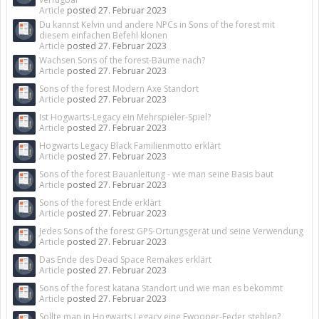
Article
posted
27. Februar 2023
Du kannst Kelvin und andere NPCs in Sons of the forest mit
diesem einfachen Befehl klonen
Article
posted
27. Februar 2023
Wachsen Sons of the forest-Bäume nach?
Article
posted
27. Februar 2023
Sons of the forest Modern Axe Standort
Article
posted
27. Februar 2023
Ist Hogwarts-Legacy ein Mehrspieler-Spiel?
Article
posted
27. Februar 2023
Hogwarts Legacy Black Familienmotto erklärt
Article
posted
27. Februar 2023
Sons of the forest Bauanleitung - wie man seine Basis baut
Article
posted
27. Februar 2023
Sons of the forest Ende erklärt
Article
posted
27. Februar 2023
Jedes Sons of the forest GPS-Ortungsgerät und seine Verwendung
Article
posted
27. Februar 2023
Das Ende des Dead Space Remakes erklärt
Article
posted
27. Februar 2023
Sons of the forest katana Standort und wie man es bekommt
Article
posted
27. Februar 2023
Sollte man in Hogwarts Legacy eine Fwooper-Feder stehlen?