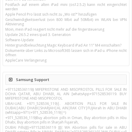
Postfach auf einem alten iPad mini (os12.5.2) kann nicht eingerichtet
werden
Apple Pencil Pro lässt sich nicht zu „Wo ist?“ hinzufügen
Geschwindigkeitsverlust (von 800 Mbit auf 50Mbit) im WLAN bei VPN
Aktivierung
Moin, mein iPad reagiert nicht mehr auf die fingersteuerung
Update 26.5.2 eines ipad 3. Generation
Software-Update
Hintergrundbeleuchtung Magic Keyboard iPad Air 11’’ M4 einschalten?
Dokumente über Links zu Microsoft365 lassen sich in iPad u. iPhone nicht
öffnen
AppleCare Verlängerung
Samsung Support
+971528536119)) MIFEPRISTONE AND MISOPROSTOL PILLS FOR SALE IN
DOHA QATAR, ABU DHABI, AL AIN [whatsApp+971528536119. BUY
MIFEPRISTONE AND MISOPROSTOL
UBAI-UAE. +971_528536_119)|. ABORTION PILLS FOR SALE IN
DUBAI|ABU DHABI|SHARJAH|AL AIN|RAK CITY|FUJAirah In ABU DHABI
(whtsapp+971(+971_528536_119)|^)
+971_528536_119)Buy abortion pills in Oman, Buy abortion pills in Abu
Dhabi, Buy abortion pills in Sharjah Fujairah,
DUBAI Pills)][(+971528536119 )][( WA Abortion pills for sale in ABU
DHABI cytotec Pills In AJMAN, SHARJAH ”+971528536119? ?#iN DUBAI call