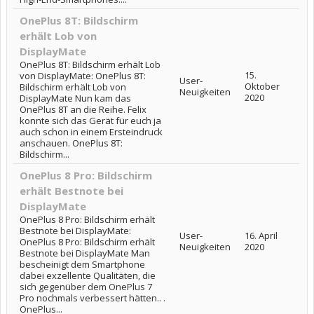
OnePlus 8T: Bildschirm
erhält Lob von
DisplayMate
OnePlus 8T: Bildschirm erhält Lob
15.
von DisplayMate: OnePlus 8T:
User-
Oktober
Bildschirm erhält Lob von
Neuigkeiten
2020
DisplayMate Nun kam das
OnePlus 8T an die Reihe. Felix
konnte sich das Gerät für euch ja
auch schon in einem Ersteindruck
anschauen. OnePlus 8T:
Bildschirm...
OnePlus 8 Pro: Bildschirm
erhält Bestnote bei
DisplayMate
OnePlus 8 Pro: Bildschirm erhält
Bestnote bei DisplayMate:
User-
16. April
OnePlus 8 Pro: Bildschirm erhält
Neuigkeiten
2020
Bestnote bei DisplayMate Man
bescheinigt dem Smartphone
dabei exzellente Qualitäten, die
sich gegenüber dem OnePlus 7
Pro nochmals verbessert hätten.. .
OnePlus...