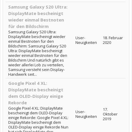
Samsung Galaxy S20 Ultra:
DisplayMate bescheinigt
wieder einmal Bestnoten
für den Bildschirm
Samsung Galaxy S20 Ultra:
DisplayMate bescheinigt wieder
User-
18. Februar
einmal Bestnoten für den
Neuigkeiten
2020
Bildschirm: Samsung Galaxy S20
Ultra: DisplayMate bescheinigt
wieder einmal Bestnoten für den
Bildschirm Und natürlich gibt es
wieder allerlei Lob zu verteilen,
Samsung versteht sein Display-
Handwerk seit...
Google Pixel 4 XL:
DisplayMate bescheinigt
dem OLED-Display einige
Rekorde
Google Pixel 4 XL: DisplayMate
17.
User-
bescheinigt dem OLED-Display
Oktober
Neuigkeiten
einige Rekorde: Google Pixel 4 XL:
2019
DisplayMate bescheinigt dem
OLED-Display einige Rekorde Nun
hat sich DisplayMate den