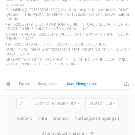
or abortion
OmanPills)][(+971528536119 )][( WA Abortion pills for sale in ABU DHABI
cytotec Pills In AJMAN, SHARJAH ”+971528536119? ?#iN DUBAI call or
abortion
+971528536119 BEST ABORTION CLINIC IN UAE / DUBAI / QATAR
ABORTION PILLS ONLINE AMAZON / DUBAI / UAE.
AJMAN / UAE?+971528536119 WHERE CAN I BUY ABORTION PILLS IN
FUJAIRAH / UAE?
+971528536119 ABORTION PILLS 24 HOURS IN UAE/ DUBAI.
DUBAI / ABU DHABI.+971528536119 BEST ABORTION CLINIC IN UAE /
DUBAI / QATAR
UBAI.+971528536119 ABORTION PILLS 24 HOURS IN UAE/ DUBAI.
ABORTION PILLS AFTER 2 MONTHS IN HINDI.
Foren
Neuigkeiten
User-Neuigkeiten
SysProfile Forum - UI.X
Deutsch [Du]
Kontakt
Hilfe
Sitemap
Nutzungsbedingungen
Datenschutzerklärung