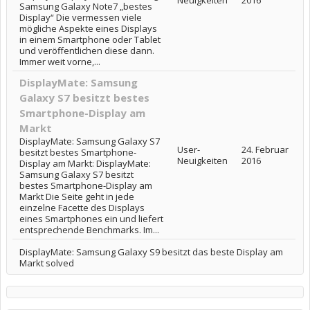
Neuigkeiten
2016
Samsung Galaxy Note7 „bestes
Display“ Die vermessen viele
mögliche Aspekte eines Displays
in einem Smartphone oder Tablet
und veröffentlichen diese dann.
Immer weit vorne,...
DisplayMate: Samsung
Galaxy S7 besitzt bestes
Smartphone-Display am
Markt
DisplayMate: Samsung Galaxy S7
User-
24. Februar
besitzt bestes Smartphone-
Neuigkeiten
2016
Display am Markt: DisplayMate:
Samsung Galaxy S7 besitzt
bestes Smartphone-Display am
Markt Die Seite geht in jede
einzelne Facette des Displays
eines Smartphones ein und liefert
entsprechende Benchmarks. Im...
DisplayMate: Samsung Galaxy S9 besitzt das beste Display am
Markt solved