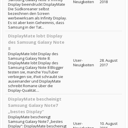
Neuigkeiten
2018
Display beeindruckt DisplayMate
Die Südkoreaner selbst
bezeichnen den Screen
werbewirksam als Infinity Display.
Es ist aber kein Geheimnis, dass
Samsung in der Tat...
DisplayMate lobt Display
des Samsung Galaxy Note
8
DisplayMate lobt Display des
Samsung Galaxy Note 8:
User-
28. August
DisplayMate lobt Display des
Neuigkeiten
2017
Samsung Galaxy Note 8 Blogger
testen sie, manche YouTuber
verbiegen sie, iFixit schraubt sie
auseinander und DisplayMate
schreibt Romane über die
Display-Qualität....
DisplayMate bescheinigt
Samsung Galaxy Note7
„bestes Display“
DisplayMate bescheinigt
Samsung Galaxy Note7 „bestes
User-
10. August
Display“: DisplayMate bescheinigt