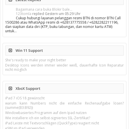
Bagaimana cara buka Blokir bale...
123tomla
replied
Gestern um 05:29 Uhr
Cukup hubungi layanan pelanggan resmi BTN di nomor BTN Call
1500286 atau WhatsApp resmi di +628137775558 / +6282282211196,
dan siapkan data diri (KTP, buku tabungan, dan nomor kartu ATM)
untuk…
Win 11 Support
She's ready to make your night better
Desktop Icons werden immer wieder weiß, dauerhafte Icon Reparatur
nicht möglich
XboX Support
iPad 7 iOS 18 gewünscht
warum kann Numbers nicht die einfache Rechenaufgabe lösen?
(summe(B3:B92))
Windowbasiertes Programm auf dem Ipad nutzen
Wie installiere ich ein selbst-signiertes SSL-Zertifikat?
iPad Leiste mit Textvorschlägen (QuickType) reagiert nicht
eSIM im iPad verwenden