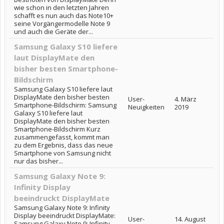
wie schon in den letzten Jahren
schafft es nun auch das Note10+
seine Vorgängermodelle Note 9
und auch die Geräte der...
Samsung Galaxy S10 liefere
laut DisplayMate den
bisher besten Smartphone-
Bildschirm
Samsung Galaxy S10 liefere laut
DisplayMate den bisher besten
User-
4. März
Smartphone-Bildschirm: Samsung
Neuigkeiten
2019
Galaxy S10 liefere laut
DisplayMate den bisher besten
Smartphone-Bildschirm Kurz
zusammengefasst, kommt man
zu dem Ergebnis, dass das neue
Smartphone von Samsung nicht
nur das bisher...
Samsung Galaxy Note 9:
Infinity Display
beeindruckt DisplayMate
Samsung Galaxy Note 9: Infinity
Display beeindruckt DisplayMate:
User-
14. August
Samsung Galaxy Note 9: Infinity