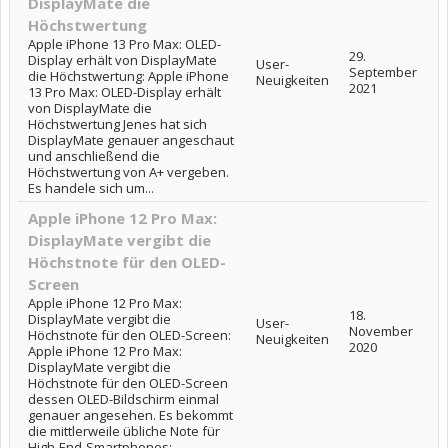
DisplayMate die
Höchstwertung
Apple iPhone 13 Pro Max: OLED-
29.
Display erhält von DisplayMate
User-
September
die Höchstwertung: Apple iPhone
Neuigkeiten
2021
13 Pro Max: OLED-Display erhält
von DisplayMate die
Höchstwertung Jenes hat sich
DisplayMate genauer angeschaut
und anschließend die
Höchstwertung von A+ vergeben.
Es handele sich um...
Apple iPhone 12 Pro Max:
DisplayMate vergibt die
Höchstnote für den OLED-
Screen
Apple iPhone 12 Pro Max:
18.
DisplayMate vergibt die
User-
November
Höchstnote für den OLED-Screen:
Neuigkeiten
2020
Apple iPhone 12 Pro Max:
DisplayMate vergibt die
Höchstnote für den OLED-Screen
dessen OLED-Bildschirm einmal
genauer angesehen. Es bekommt
die mittlerweile übliche Note für
High-End-Smartphones:...