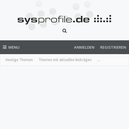
MENU
ANMELDEN
REGISTRIEREN
Heutige Themen
Themen mit aktuellen Beiträgen
...