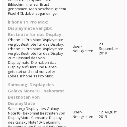
Bildschirm mal zur Brust
genommen. Man bescheinigt dem
Pixel 4 XL dabei sogar einige...
iPhone 11 Pro Max:
Displaymate vergibt
Bestnote für das Display
iPhone 11 Pro Max: Displaymate
23.
vergibt Bestnote für das Display:
User-
September
iPhone 11 Pro Max: Displaymate
Neuigkeiten
2019
vergibt Bestnote für das Display
Zum Beispiel das von
Displaymate. Die haben das
Display auf Herz und Nieren
getestet und sind nur voller
Lobes. iPhone 11 Pro Max:...
Samsung: Display des
Galaxy Note10+ bekommt
Bestnoten von
DisplayMate
Samsung: Display des Galaxy
User-
12. August
Note10+ bekommt Bestnoten von
Neuigkeiten
2019
DisplayMate: Samsung: Display
des Galaxy Note10+ bekommt
Bestnoten von DisplayMate Denn