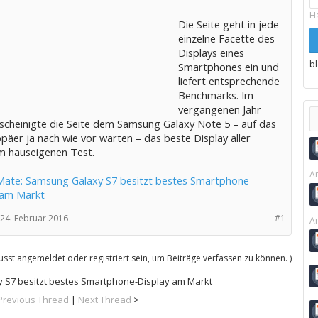
H
Die Seite geht in jede
einzelne Facette des
Displays eines
b
Smartphones ein und
liefert entsprechende
Benchmarks. Im
vergangenen Jahr
scheinigte die Seite dem Samsung Galaxy Note 5 – auf das
päer ja nach wie vor warten – das beste Display aller
im hauseigenen Test.
Ar
Mate: Samsung Galaxy S7 besitzt bestes Smartphone-
 am Markt
24. Februar 2016
#1
Ar
sst angemeldet oder registriert sein, um Beiträge verfassen zu können. )
 S7 besitzt bestes Smartphone-Display am Markt
Previous Thread
|
Next Thread
>