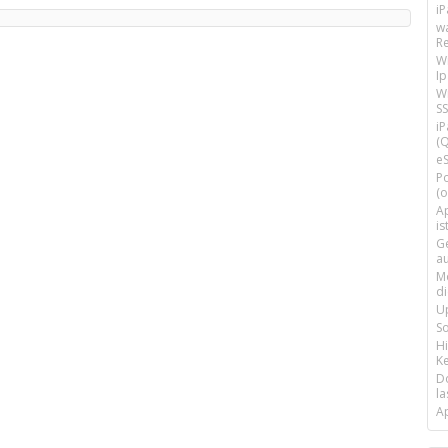
i
w
R
W
I
Wi
SS
i
(Q
e
P
(o
Ap
is
G
a
M
d
U
S
H
Ke
D
la
A