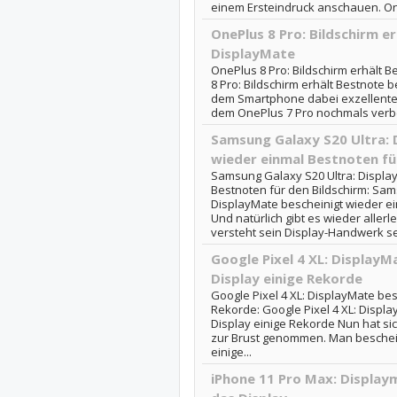
einem Ersteindruck anschauen. One
OnePlus 8 Pro: Bildschirm e
DisplayMate
OnePlus 8 Pro: Bildschirm erhält 
8 Pro: Bildschirm erhält Bestnote 
dem Smartphone dabei exzellente 
dem OnePlus 7 Pro nochmals verbes
Samsung Galaxy S20 Ultra: 
wieder einmal Bestnoten fü
Samsung Galaxy S20 Ultra: Displa
Bestnoten für den Bildschirm: Sam
DisplayMate bescheinigt wieder ei
Und natürlich gibt es wieder allerl
versteht sein Display-Handwerk sei
Google Pixel 4 XL: Display
Display einige Rekorde
Google Pixel 4 XL: DisplayMate be
Rekorde: Google Pixel 4 XL: Displ
Display einige Rekorde Nun hat si
zur Brust genommen. Man beschein
einige...
iPhone 11 Pro Max: Display