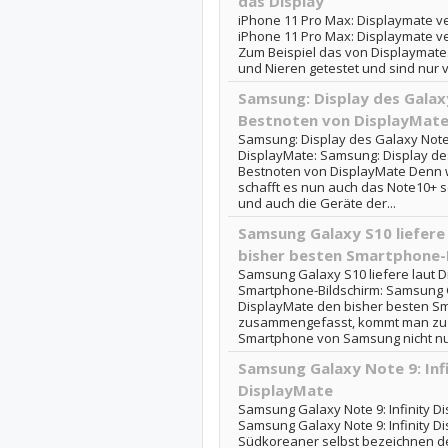
das Display
iPhone 11 Pro Max: Displaymate ver
iPhone 11 Pro Max: Displaymate ve
Zum Beispiel das von Displaymate.
und Nieren getestet und sind nur v
Samsung: Display des Gal
Bestnoten von DisplayMat
Samsung: Display des Galaxy Not
DisplayMate: Samsung: Display d
Bestnoten von DisplayMate Denn w
schafft es nun auch das Note10+ 
und auch die Geräte der...
Samsung Galaxy S10 liefere
bisher besten Smartphone-
Samsung Galaxy S10 liefere laut 
Smartphone-Bildschirm: Samsung G
DisplayMate den bisher besten Sm
zusammengefasst, kommt man zu 
Smartphone von Samsung nicht nur
Samsung Galaxy Note 9: Infi
DisplayMate
Samsung Galaxy Note 9: Infinity D
Samsung Galaxy Note 9: Infinity D
Südkoreaner selbst bezeichnen d