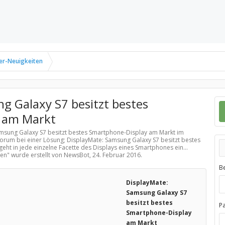
er-Neuigkeiten
g Galaxy S7 besitzt bestes
 am Markt
Samsung Galaxy S7 besitzt bestes Smartphone-Display am Markt im
Forum bei einer Lösung; DisplayMate: Samsung Galaxy S7 besitzt bestes
eht in jede einzelne Facette des Displays eines Smartphones ein...
ten
" wurde erstellt von NewsBot,
24. Februar 2016
.
B
DisplayMate:
Samsung Galaxy S7
besitzt bestes
P
Smartphone-Display
am Markt