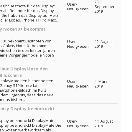
23.
User-
gibt Bestnote für das Display:
September
Neuigkeiten
rgibt Bestnote für das Display
2019
 Die haben das Display auf Herz
oller Lobes. iPhone 11 Pro Max:...
axy Note10+ bekommt
e
e10+ bekommt Bestnoten von
User-
12. August
es Galaxy Note10+ bekommt
Neuigkeiten
2019
ie schon in den letzten Jahren
seine Vorgängermodelle Note 9
 laut DisplayMate den
Bildschirm
DisplayMate den bisher besten
User-
4. März
alaxy S10 liefere laut
Neuigkeiten
2019
artphone-Bildschirm Kurz
dem Ergebnis, dass das neue
 das bisher...
nity Display beeindruckt
isplay beeindruckt DisplayMate:
User-
14. August
isplay beeindruckt DisplayMate Die
Neuigkeiten
2018
en Screen werbewirksam als