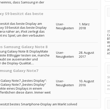
Geheimnis, dass Samsung in der
y S9 besitzt das beste
esitzt das beste Display am
User-
1. März
y S9 besitzt das beste Display
Neuigkeiten
2018
a näher an, iFixit zerlegt das
0
C
 ins Spiel, um den verbauten
B
W
+
es Samsung Galaxy Note 8
(
sung Galaxy Note 8: DisplayMate
User-
28. August
A
ote 8 Blogger testen sie, manche
Neuigkeiten
2017
raubt sie auseinander und
ie Display-Qualität....
amsung Galaxy Note7
Sh
Galaxy Note7 „bestes Display“:
User-
10. August
D
Galaxy Note7 „bestes Display“
Neuigkeiten
2016
w
kte eines Displays in einem
m
fentlichen diese dann. Immer weit
esitzt bestes Smartphone-Display am Markt solved