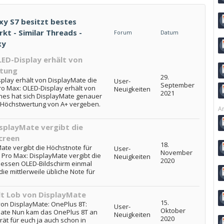
y S7 besitzt bestes
t - Similar Threads -
Forum
Datum
xy
LED-Display erhält von
rtung
29.
play erhält von DisplayMate die
User-
September
o Max: OLED-Display erhält von
Neuigkeiten
2021
nes hat sich DisplayMate genauer
 Höchstwertung von A+ vergeben.
Ar
isplayMate vergibt die
creen
18.
ate vergibt die Höchstnote für
User-
November
Pro Max: DisplayMate vergibt die
Neuigkeiten
2020
essen OLED-Bildschirm einmal
 mittlerweile übliche Note für
ält Lob von DisplayMate
15.
 von DisplayMate: OnePlus 8T:
User-
Oktober
yMate Nun kam das OnePlus 8T an
Neuigkeiten
2020
rät für euch ja auch schon in