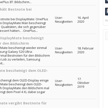
Plus 8T: Bildschirm...
rhält Bestnote bei
User-
16. April
Bestnote bei DisplayMate: OnePlus
Ar
Neuigkeiten
2020
bei DisplayMate Man bescheinigt
Qualitäten, die sich gegenüber
sert hätten.. . OnePlus...
DisplayMate bescheinigt
r den Bildschirm
yMate bescheinigt wieder einmal
User-
18. Februar
sung Galaxy S20 Ultra:
Neuigkeiten
2020
nmal Bestnoten für den Bildschirm
ei Lob zu verteilen, Samsung
t...
Mate bescheinigt dem OLED-
17.
scheinigt dem OLED-Display einige
User-
Oktober
ayMate bescheinigt dem OLED-
Neuigkeiten
2019
ch DisplayMate den Bildschirm mal
igt dem Pixel 4 XL dabei sogar
mate vergibt Bestnote für