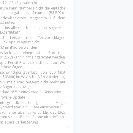
Pad 7 iOS 18 gewünscht
arum kann Numbers nicht die einfache
echenaufgabe lösen? (summe(B3:B92))
indowbasiertes Programm auf dem
pad nutzen
e installiere ich ein selbst-signiertes
L-Zertifikat?
Pad Leiste mit Textvorschlägen
uickType) reagiert nicht
SIM im iPad verwenden
ostfach auf einem alten iPad mini
s12.5.2) kann nicht eingerichtet werden
ple Pencil Pro lässt sich nicht zu „Wo
t?“ hinzufügen
eschwindigkeitsverlust (von 800 Mbit
uf 50Mbit) im WLAN bei VPN Aktivierung
oin, mein iPad reagiert nicht mehr auf
ie fingersteuerung
pdate 26.5.2 eines ipad 3. Generation
oftware-Update
intergrundbeleuchtung Magic
yboard iPad Air 11’’ M4 einschalten?
okumente über Links zu Microsoft365
ssen sich in iPad u. iPhone nicht öffnen
ppleCare Verlängerung