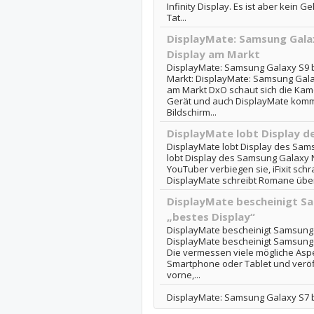
Infinity Display. Es ist aber kein 
Tat...
DisplayMate: Samsung Galax
Display am Markt
DisplayMate: Samsung Galaxy S9 b
Markt: DisplayMate: Samsung Galax
am Markt DxO schaut sich die Kamer
Gerät und auch DisplayMate kommt
Bildschirm...
DisplayMate lobt Display d
DisplayMate lobt Display des Sam
lobt Display des Samsung Galaxy N
YouTuber verbiegen sie, iFixit sch
DisplayMate schreibt Romane über d
DisplayMate bescheinigt S
„bestes Display“
DisplayMate bescheinigt Samsung 
DisplayMate bescheinigt Samsung 
Die vermessen viele mögliche Aspe
Smartphone oder Tablet und veröf
vorne,...
DisplayMate: Samsung Galaxy S7 b