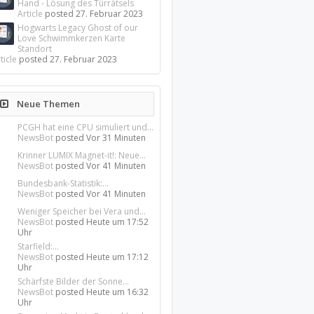
Hand - Lösung des Türrätsels
Article
posted
27. Februar 2023
Hogwarts Legacy Ghost of our
Love Schwimmkerzen Karte
Standort
ticle
posted
27. Februar 2023
Neue Themen
PCGH hat eine CPU simuliert und...
NewsBot
posted
Vor 31 Minuten
Krinner LUMIX Magnet-it!: Neue...
NewsBot
posted
Vor 41 Minuten
Bundesbank-Statistik:...
NewsBot
posted
Vor 41 Minuten
Weniger Speicher bei Vera und...
NewsBot
posted
Heute um 17:52
Uhr
Starfield:...
NewsBot
posted
Heute um 17:12
Uhr
Schärfste Bilder der Sonne...
NewsBot
posted
Heute um 16:32
Uhr