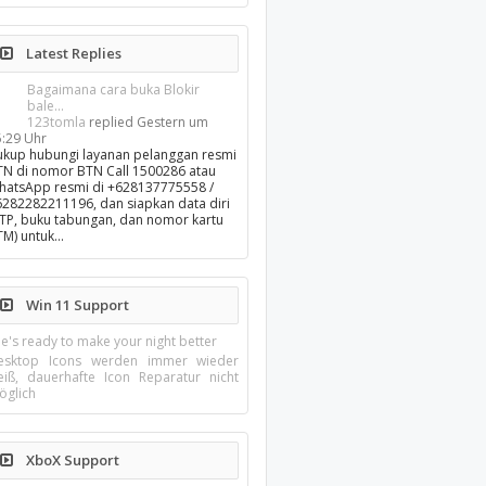
Latest Replies
Bagaimana cara buka Blokir
bale...
123tomla
replied
Gestern um
5:29 Uhr
ukup hubungi layanan pelanggan resmi
TN di nomor BTN Call 1500286 atau
hatsApp resmi di +628137775558 /
6282282211196, dan siapkan data diri
KTP, buku tabungan, dan nomor kartu
TM) untuk…
Win 11 Support
e's ready to make your night better
esktop Icons werden immer wieder
eiß, dauerhafte Icon Reparatur nicht
öglich
XboX Support