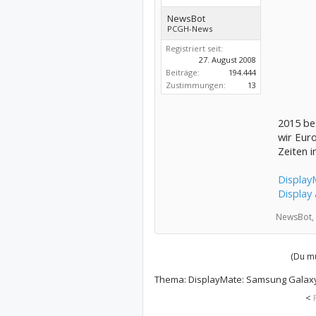
NewsBot
PCGH-News
Registriert seit:
27. August 2008
Beiträge:
194.444
Zustimmungen:
13
2015 be
wir Euro
Zeiten 
Display
Display
NewsBot,
(Du mu
Thema:
DisplayMate: Samsung Galaxy
<