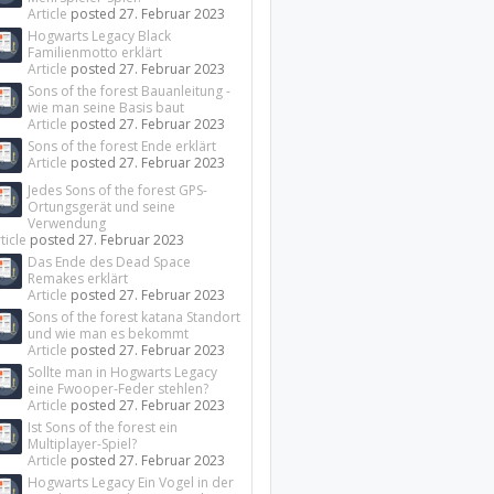
Article
posted
27. Februar 2023
Hogwarts Legacy Black
Familienmotto erklärt
Article
posted
27. Februar 2023
Sons of the forest Bauanleitung -
wie man seine Basis baut
Article
posted
27. Februar 2023
Sons of the forest Ende erklärt
Article
posted
27. Februar 2023
Jedes Sons of the forest GPS-
Ortungsgerät und seine
Verwendung
ticle
posted
27. Februar 2023
Das Ende des Dead Space
Remakes erklärt
Article
posted
27. Februar 2023
Sons of the forest katana Standort
und wie man es bekommt
Article
posted
27. Februar 2023
Sollte man in Hogwarts Legacy
eine Fwooper-Feder stehlen?
Article
posted
27. Februar 2023
Ist Sons of the forest ein
Multiplayer-Spiel?
Article
posted
27. Februar 2023
Hogwarts Legacy Ein Vogel in der