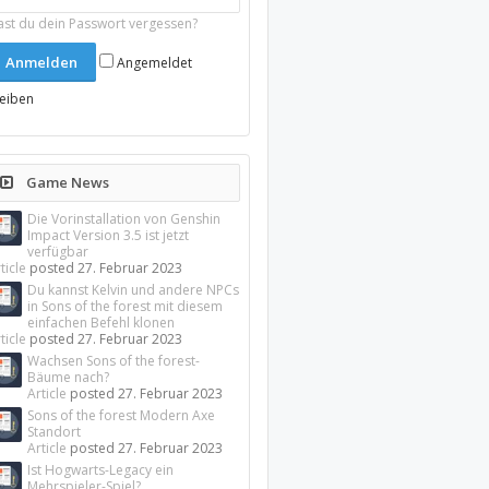
ast du dein Passwort vergessen?
Angemeldet
leiben
Game News
Die Vorinstallation von Genshin
Impact Version 3.5 ist jetzt
verfügbar
ticle
posted
27. Februar 2023
Du kannst Kelvin und andere NPCs
in Sons of the forest mit diesem
einfachen Befehl klonen
ticle
posted
27. Februar 2023
Wachsen Sons of the forest-
Bäume nach?
Article
posted
27. Februar 2023
Sons of the forest Modern Axe
Standort
Article
posted
27. Februar 2023
Ist Hogwarts-Legacy ein
Mehrspieler-Spiel?