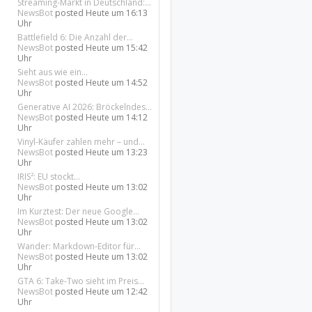
Streaming-Markt in Deutschland:...
NewsBot
posted
Heute um 16:13
Uhr
Battlefield 6: Die Anzahl der...
NewsBot
posted
Heute um 15:42
Uhr
Sieht aus wie ein...
NewsBot
posted
Heute um 14:52
Uhr
Generative AI 2026: Bröckelndes...
NewsBot
posted
Heute um 14:12
Uhr
Vinyl-Käufer zahlen mehr – und...
NewsBot
posted
Heute um 13:23
Uhr
IRIS²: EU stockt...
NewsBot
posted
Heute um 13:02
Uhr
Im Kurztest: Der neue Google...
NewsBot
posted
Heute um 13:02
Uhr
Wander: Markdown-Editor für...
NewsBot
posted
Heute um 13:02
Uhr
GTA 6: Take-Two sieht im Preis...
NewsBot
posted
Heute um 12:42
Uhr