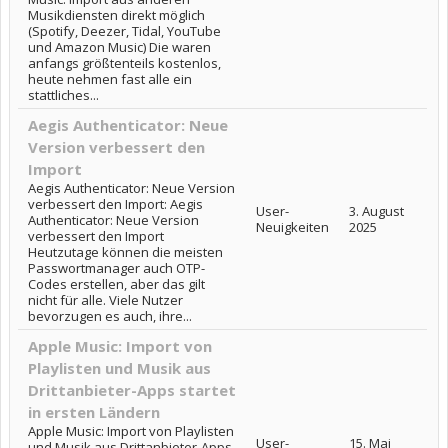
Musikdiensten direkt möglich
(Spotify, Deezer, Tidal, YouTube
und Amazon Music) Die waren
anfangs größtenteils kostenlos,
heute nehmen fast alle ein
stattliches...
Aegis Authenticator: Neue
Version verbessert den
Import
Aegis Authenticator: Neue Version
verbessert den Import: Aegis
User-
3. August
Authenticator: Neue Version
Neuigkeiten
2025
verbessert den Import
Heutzutage können die meisten
Passwortmanager auch OTP-
Codes erstellen, aber das gilt
nicht für alle. Viele Nutzer
bevorzugen es auch, ihre...
Apple Music: Import von
Playlisten und Musik aus
Drittanbieter-Apps startet
in ersten Ländern
Apple Music: Import von Playlisten
User-
15. Mai
und Musik aus Drittanbieter-Apps