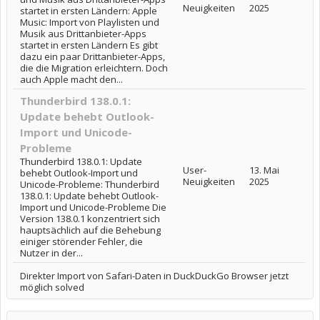
Neuigkeiten
2025
startet in ersten Ländern: Apple
Music: Import von Playlisten und
Musik aus Drittanbieter-Apps
startet in ersten Ländern Es gibt
dazu ein paar Drittanbieter-Apps,
die die Migration erleichtern. Doch
auch Apple macht den...
Thunderbird 138.0.1:
Update behebt Outlook-
Import und Unicode-
Probleme
Thunderbird 138.0.1: Update
User-
13. Mai
behebt Outlook-Import und
Neuigkeiten
2025
Unicode-Probleme: Thunderbird
138.0.1: Update behebt Outlook-
Import und Unicode-Probleme Die
Version 138.0.1 konzentriert sich
hauptsächlich auf die Behebung
einiger störender Fehler, die
Nutzer in der...
Direkter Import von Safari-Daten in DuckDuckGo Browser jetzt
möglich solved