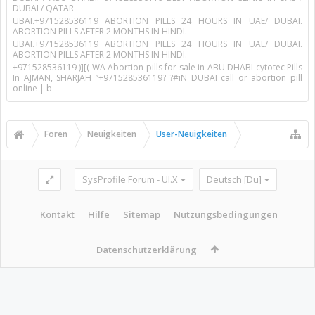
DUBAI / QATAR
UBAI.+971528536119 ABORTION PILLS 24 HOURS IN UAE/ DUBAI.
ABORTION PILLS AFTER 2 MONTHS IN HINDI.
UBAI.+971528536119 ABORTION PILLS 24 HOURS IN UAE/ DUBAI.
ABORTION PILLS AFTER 2 MONTHS IN HINDI.
+971528536119 )][( WA Abortion pills for sale in ABU DHABI cytotec Pills
In AJMAN, SHARJAH ”+971528536119? ?#iN DUBAI call or abortion pill
online | b
Foren
Neuigkeiten
User-Neuigkeiten
SysProfile Forum - UI.X
Deutsch [Du]
Kontakt
Hilfe
Sitemap
Nutzungsbedingungen
Datenschutzerklärung