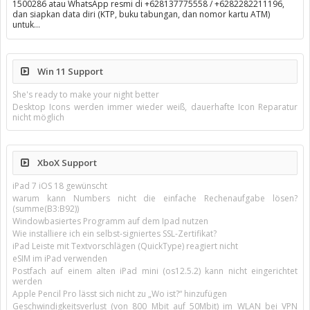
1500286 atau WhatsApp resmi di +628137775558 / +6282282211196,
dan siapkan data diri (KTP, buku tabungan, dan nomor kartu ATM)
untuk…
Win 11 Support
She's ready to make your night better
Desktop Icons werden immer wieder weiß, dauerhafte Icon Reparatur
nicht möglich
XboX Support
iPad 7 iOS 18 gewünscht
warum kann Numbers nicht die einfache Rechenaufgabe lösen?
(summe(B3:B92))
Windowbasiertes Programm auf dem Ipad nutzen
Wie installiere ich ein selbst-signiertes SSL-Zertifikat?
iPad Leiste mit Textvorschlägen (QuickType) reagiert nicht
eSIM im iPad verwenden
Postfach auf einem alten iPad mini (os12.5.2) kann nicht eingerichtet
werden
Apple Pencil Pro lässt sich nicht zu „Wo ist?“ hinzufügen
Geschwindigkeitsverlust (von 800 Mbit auf 50Mbit) im WLAN bei VPN