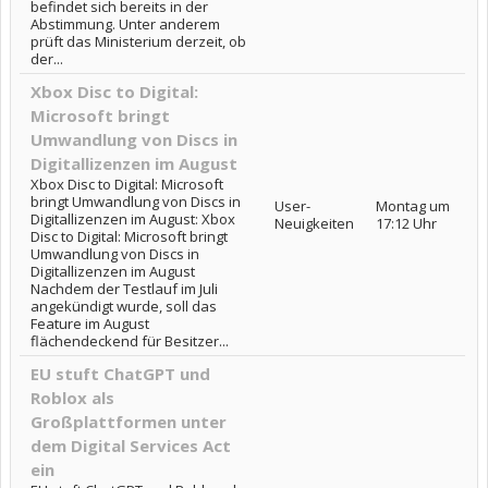
befindet sich bereits in der
Abstimmung. Unter anderem
prüft das Ministerium derzeit, ob
der...
Xbox Disc to Digital:
Microsoft bringt
Umwandlung von Discs in
Digitallizenzen im August
Xbox Disc to Digital: Microsoft
bringt Umwandlung von Discs in
User-
Montag um
Digitallizenzen im August: Xbox
Neuigkeiten
17:12 Uhr
Disc to Digital: Microsoft bringt
Umwandlung von Discs in
Digitallizenzen im August
Nachdem der Testlauf im Juli
angekündigt wurde, soll das
Feature im August
flächendeckend für Besitzer...
EU stuft ChatGPT und
Roblox als
Großplattformen unter
dem Digital Services Act
ein