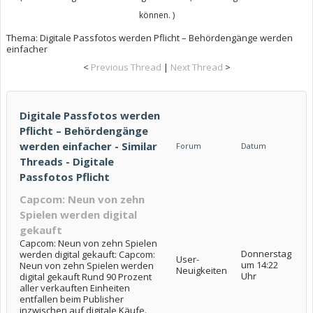
können. )
Thema:
Digitale Passfotos werden Pflicht – Behördengänge werden
einfacher
<
Previous Thread
|
Next Thread
>
Digitale Passfotos werden
Pflicht – Behördengänge
werden einfacher - Similar
Forum
Datum
Threads - Digitale
Passfotos Pflicht
Capcom: Neun von zehn
Spielen werden digital
gekauft
Capcom: Neun von zehn Spielen
Donnerstag
werden digital gekauft: Capcom:
User-
um 14:22
Neun von zehn Spielen werden
Neuigkeiten
Uhr
digital gekauft Rund 90 Prozent
aller verkauften Einheiten
entfallen beim Publisher
inzwischen auf digitale Käufe.