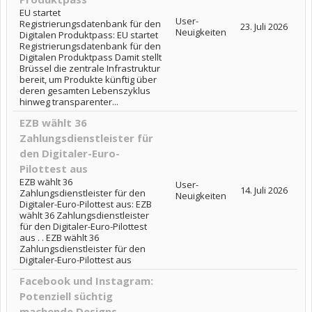
EU startet
User-
Registrierungsdatenbank für den
23. Juli 2026
Neuigkeiten
Digitalen Produktpass: EU startet
Registrierungsdatenbank für den
Digitalen Produktpass Damit stellt
Brüssel die zentrale Infrastruktur
bereit, um Produkte künftig über
deren gesamten Lebenszyklus
hinweg transparenter...
EZB wählt 36
Zahlungsdienstleister für
den Digitaler-Euro-
Pilottest aus
EZB wählt 36
User-
14. Juli 2026
Zahlungsdienstleister für den
Neuigkeiten
Digitaler-Euro-Pilottest aus: EZB
wählt 36 Zahlungsdienstleister
für den Digitaler-Euro-Pilottest
aus . . EZB wählt 36
Zahlungsdienstleister für den
Digitaler-Euro-Pilottest aus
Facebook und Instagram:
Potenziell süchtig
machende Designs