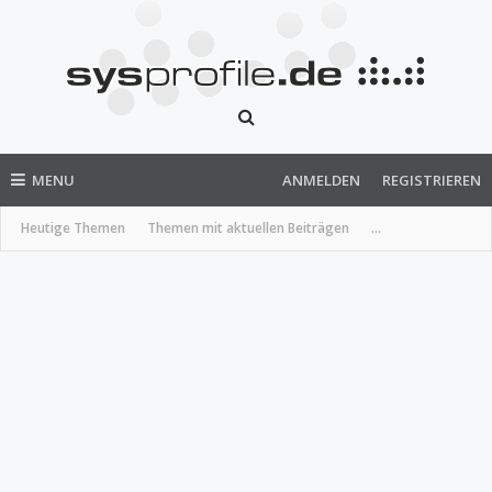
MENU
ANMELDEN
REGISTRIEREN
Heutige Themen
Themen mit aktuellen Beiträgen
...