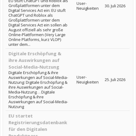
EU stuft ChatGPT und Roblox als
User-
Großplattformen unter dem
30. Juli 2026
Neuigkeiten
Digital Services Act ein: EU stuft
ChatGPT und Roblox als
Großplattformen unter dem
Digital Services Act ein sollen ab
August offiziell als sehr große
Online-Plattformen (Very Large
Online Platforms, kurz VLOP)
unter dem...
Digitale Erschöpfung &
ihre Auswirkungen auf
Social-Media-Nutzung
Digitale Erschöpfung & ihre
User-
Auswirkungen auf Social-Media-
25. Juli 2026
Neuigkeiten
Nutzung: Digitale Erschöpfung &
ihre Auswirkungen auf Social-
Media-Nutzung . . Digitale
Erschöpfung & ihre
Auswirkungen auf Social-Media-
Nutzung
EU startet
Registrierungsdatenbank
für den Digitalen
Produktpass