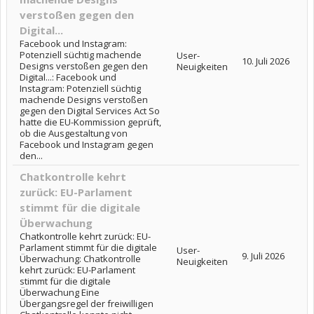
verstoßen gegen den
Digital...
Facebook und Instagram:
Potenziell süchtig machende
User-
10. Juli 2026
Designs verstoßen gegen den
Neuigkeiten
Digital...: Facebook und
Instagram: Potenziell süchtig
machende Designs verstoßen
gegen den Digital Services Act So
hatte die EU-Kommission geprüft,
ob die Ausgestaltung von
Facebook und Instagram gegen
den...
Chatkontrolle kehrt
zurück: EU-Parlament
stimmt für die digitale
Überwachung
Chatkontrolle kehrt zurück: EU-
Parlament stimmt für die digitale
User-
9. Juli 2026
Überwachung: Chatkontrolle
Neuigkeiten
kehrt zurück: EU-Parlament
stimmt für die digitale
Überwachung Eine
Übergangsregel der freiwilligen