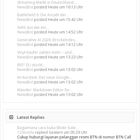
Streaming-Markt in Deutschland:...
NewsBot
posted
Heute um 16:13 Uhr
Battlefield 6: Die Anzahl der...
NewsBot
posted
Heute um 15:42 Uhr
Sieht aus wie ein...
NewsBot
posted
Heute um 14:52 Uhr
Generative AI 2026: Bröckelndes...
NewsBot
posted
Heute um 14:12 Uhr
Vinyl-Käufer zahlen mehr – und...
NewsBot
posted
Heute um 13:23 Uhr
IRIS²: EU stockt...
NewsBot
posted
Heute um 13:02 Uhr
Im Kurztest: Der neue Google...
NewsBot
posted
Heute um 13:02 Uhr
Wander: Markdown-Editor für...
NewsBot
posted
Heute um 13:02 Uhr
Latest Replies
Bagaimana cara buka Blokir bale...
123tomla
replied
Gestern um 05:29 Uhr
Cukup hubungi layanan pelanggan resmi BTN di nomor BTN Call