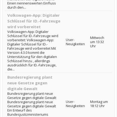
Einen nennenswerten Einfluss
durch den...
Volkswagen-App: Digitaler
Schlüssel für ID.-Fahrzeuge
wird vorbereitet
Volkswagen-App: Digitaler
Schlüssel für ID.-Fahrzeuge wird
Mittwoch
User-
vorbereitet: Volkswagen-App:
um 13:32
Neuigkeiten
Digitaler Schlüssel für ID.-
Uhr
Fahrzeuge wird vorbereitet Mit
Version 4.3.0 kommt die
Unterstützung für den digitalen
Schlüssel hinzu , allerdings
ausdrücklich für ID.-Fahrzeuge,
die...
Bundesregierung plant
neue Gesetze gegen
digitale Gewalt
Bundesregierung plant neue
Gesetze gegen digitale Gewalt:
User-
Montag um
Bundesregierung plant neue
Neuigkeiten
18:12 Uhr
Gesetze gegen digitale Gewalt
Ein Entwurf des
Bundesjustizministeriums