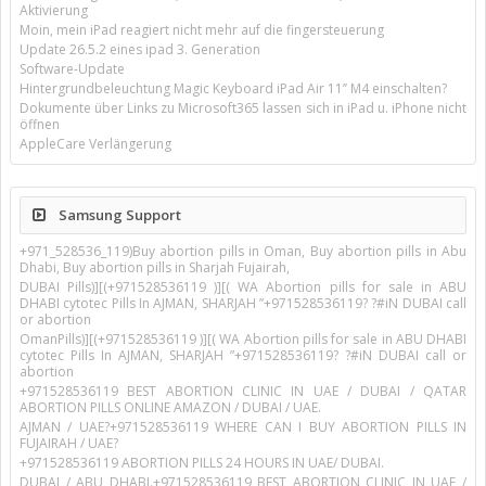
Aktivierung
Moin, mein iPad reagiert nicht mehr auf die fingersteuerung
Update 26.5.2 eines ipad 3. Generation
Software-Update
Hintergrundbeleuchtung Magic Keyboard iPad Air 11’’ M4 einschalten?
Dokumente über Links zu Microsoft365 lassen sich in iPad u. iPhone nicht
öffnen
AppleCare Verlängerung
Samsung Support
+971_528536_119)Buy abortion pills in Oman, Buy abortion pills in Abu
Dhabi, Buy abortion pills in Sharjah Fujairah,
DUBAI Pills)][(+971528536119 )][( WA Abortion pills for sale in ABU
DHABI cytotec Pills In AJMAN, SHARJAH ”+971528536119? ?#iN DUBAI call
or abortion
OmanPills)][(+971528536119 )][( WA Abortion pills for sale in ABU DHABI
cytotec Pills In AJMAN, SHARJAH ”+971528536119? ?#iN DUBAI call or
abortion
+971528536119 BEST ABORTION CLINIC IN UAE / DUBAI / QATAR
ABORTION PILLS ONLINE AMAZON / DUBAI / UAE.
AJMAN / UAE?+971528536119 WHERE CAN I BUY ABORTION PILLS IN
FUJAIRAH / UAE?
+971528536119 ABORTION PILLS 24 HOURS IN UAE/ DUBAI.
DUBAI / ABU DHABI.+971528536119 BEST ABORTION CLINIC IN UAE /