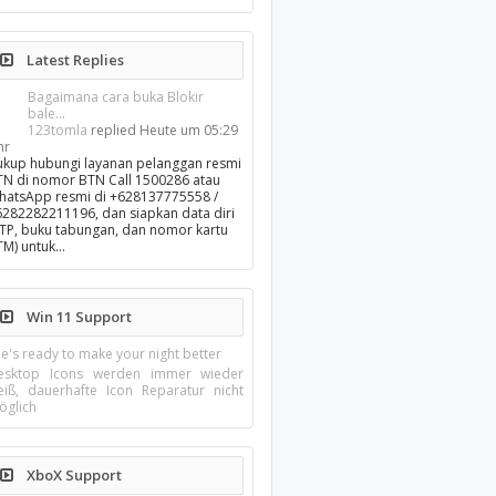
Latest Replies
Bagaimana cara buka Blokir
bale...
123tomla
replied
Heute um 05:29
hr
ukup hubungi layanan pelanggan resmi
TN di nomor BTN Call 1500286 atau
hatsApp resmi di +628137775558 /
6282282211196, dan siapkan data diri
KTP, buku tabungan, dan nomor kartu
TM) untuk…
Win 11 Support
e's ready to make your night better
esktop Icons werden immer wieder
eiß, dauerhafte Icon Reparatur nicht
öglich
XboX Support