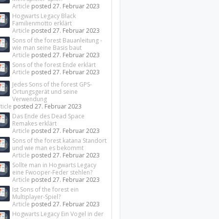
Article
posted
27. Februar 2023
Hogwarts Legacy Black
Familienmotto erklärt
Article
posted
27. Februar 2023
Sons of the forest Bauanleitung -
wie man seine Basis baut
Article
posted
27. Februar 2023
Sons of the forest Ende erklärt
Article
posted
27. Februar 2023
Jedes Sons of the forest GPS-
Ortungsgerät und seine
Verwendung
ticle
posted
27. Februar 2023
Das Ende des Dead Space
Remakes erklärt
Article
posted
27. Februar 2023
Sons of the forest katana Standort
und wie man es bekommt
Article
posted
27. Februar 2023
Sollte man in Hogwarts Legacy
eine Fwooper-Feder stehlen?
Article
posted
27. Februar 2023
Ist Sons of the forest ein
Multiplayer-Spiel?
Article
posted
27. Februar 2023
Hogwarts Legacy Ein Vogel in der