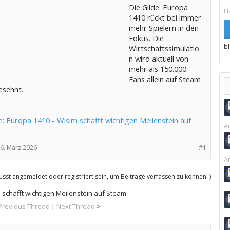
Die Gilde: Europa
H
1410 rückt bei immer
mehr Spielern in den
Fokus. Die
b
Wirtschaftssimulatio
n wird aktuell von
mehr als 150.000
Fans allein auf Steam
esehnt.
e: Europa 1410 - Wisim schafft wichtigen Meilenstein auf
Ar
6. März 2026
#1
Ar
sst angemeldet oder registriert sein, um Beiträge verfassen zu können. )
m schafft wichtigen Meilenstein auf Steam
Previous Thread
|
Next Thread
>