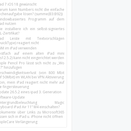
Pad 7 iOS 18 gewünscht
arum kann Numbers nicht die einfache
echenaufgabe lösen? (summe(B3:B92))
indowbasiertes Programm auf dem
pad nutzen
e installiere ich ein selbst-signiertes
L-Zertifikat?
Pad Leiste mit Textvorschlägen
uickType) reagiert nicht
SIM im iPad verwenden
ostfach auf einem alten iPad mini
s12.5.2) kann nicht eingerichtet werden
ple Pencil Pro lässt sich nicht zu „Wo
t?“ hinzufügen
eschwindigkeitsverlust (von 800 Mbit
uf 50Mbit) im WLAN bei VPN Aktivierung
oin, mein iPad reagiert nicht mehr auf
ie fingersteuerung
pdate 26.5.2 eines ipad 3. Generation
oftware-Update
intergrundbeleuchtung Magic
yboard iPad Air 11’’ M4 einschalten?
okumente über Links zu Microsoft365
ssen sich in iPad u. iPhone nicht öffnen
ppleCare Verlängerung