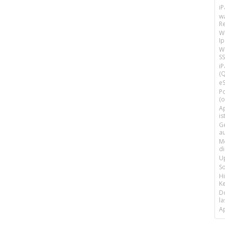
i
w
R
W
I
Wi
SS
i
(Q
e
P
(o
Ap
is
G
a
M
d
U
S
H
Ke
D
la
A