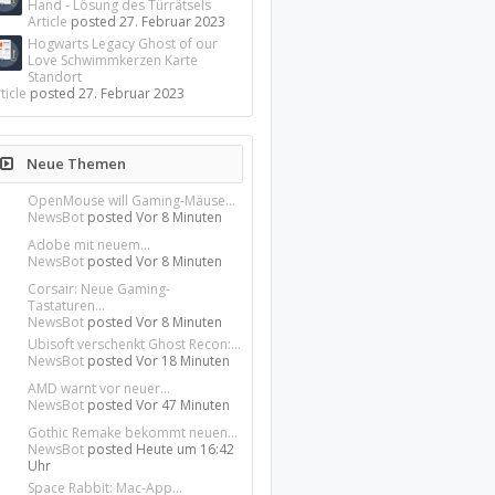
Hand - Lösung des Türrätsels
Article
posted
27. Februar 2023
Hogwarts Legacy Ghost of our
Love Schwimmkerzen Karte
Standort
ticle
posted
27. Februar 2023
Neue Themen
OpenMouse will Gaming-Mäuse...
NewsBot
posted
Vor 8 Minuten
Adobe mit neuem...
NewsBot
posted
Vor 8 Minuten
Corsair: Neue Gaming-
Tastaturen...
NewsBot
posted
Vor 8 Minuten
Ubisoft verschenkt Ghost Recon:...
NewsBot
posted
Vor 18 Minuten
AMD warnt vor neuer...
NewsBot
posted
Vor 47 Minuten
Gothic Remake bekommt neuen...
NewsBot
posted
Heute um 16:42
Uhr
Space Rabbit: Mac-App...