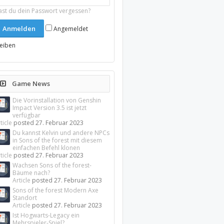
ast du dein Passwort vergessen?
Angemeldet
leiben
Game News
Die Vorinstallation von Genshin
Impact Version 3.5 ist jetzt
verfügbar
ticle
posted
27. Februar 2023
Du kannst Kelvin und andere NPCs
in Sons of the forest mit diesem
einfachen Befehl klonen
ticle
posted
27. Februar 2023
Wachsen Sons of the forest-
Bäume nach?
Article
posted
27. Februar 2023
Sons of the forest Modern Axe
Standort
Article
posted
27. Februar 2023
Ist Hogwarts-Legacy ein
Mehrspieler-Spiel?