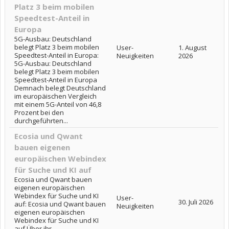
Platz 3 beim mobilen
Speedtest-Anteil in
Europa
5G-Ausbau: Deutschland
belegt Platz 3 beim mobilen
User-
1. August
Speedtest-Anteil in Europa:
Neuigkeiten
2026
5G-Ausbau: Deutschland
belegt Platz 3 beim mobilen
Speedtest-Anteil in Europa
Demnach belegt Deutschland
im europäischen Vergleich
mit einem 5G-Anteil von 46,8
Prozent bei den
durchgeführten...
Ecosia und Qwant
bauen eigenen
europäischen Webindex
für Suche und KI auf
Ecosia und Qwant bauen
eigenen europäischen
Webindex für Suche und KI
User-
30. Juli 2026
auf: Ecosia und Qwant bauen
Neuigkeiten
eigenen europäischen
Webindex für Suche und KI
auf Über ihr