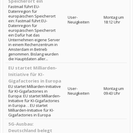
Speicherort ein
Fastmail führt EU-
Datenregion für
europäischen Speicherort
User-
Montag um
ein: Fastmail führt EU-
Neuigkeiten
18:12 Uhr
Datenregion für
europäischen Speicherort
ein Dafür hat das
Unternehmen eigene Server
in einem Rechenzentrum in
Amsterdam in Betrieb
genommen. Bislang wurden
die Hauptdaten aller...
EU startet Milliarden-
Initiative für KI-
Gigafactories in Europa
EU startet Milliarden-Initiative
User-
Montag um
für KI-Gigafactories in
Neuigkeiten
09:43 Uhr
Europa: EU startet Milliarden-
Initiative für KI-Gigafactories
in Europa . . EU startet
Milliarden-Initiative für KI-
Gigafactories in Europa
5G-Ausbau:
Deutschland belegt