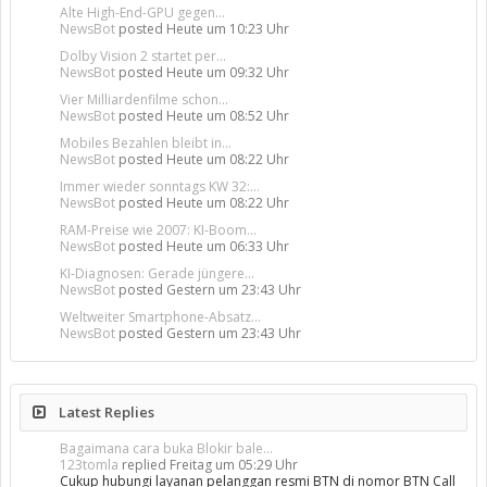
Alte High-End-GPU gegen...
NewsBot
posted
Heute um 10:23 Uhr
Dolby Vision 2 startet per...
NewsBot
posted
Heute um 09:32 Uhr
Vier Milliardenfilme schon...
NewsBot
posted
Heute um 08:52 Uhr
Mobiles Bezahlen bleibt in...
NewsBot
posted
Heute um 08:22 Uhr
Immer wieder sonntags KW 32:...
NewsBot
posted
Heute um 08:22 Uhr
RAM-Preise wie 2007: KI-Boom...
NewsBot
posted
Heute um 06:33 Uhr
KI-Diagnosen: Gerade jüngere...
NewsBot
posted
Gestern um 23:43 Uhr
Weltweiter Smartphone-Absatz...
NewsBot
posted
Gestern um 23:43 Uhr
Latest Replies
Bagaimana cara buka Blokir bale...
123tomla
replied
Freitag um 05:29 Uhr
Cukup hubungi layanan pelanggan resmi BTN di nomor BTN Call