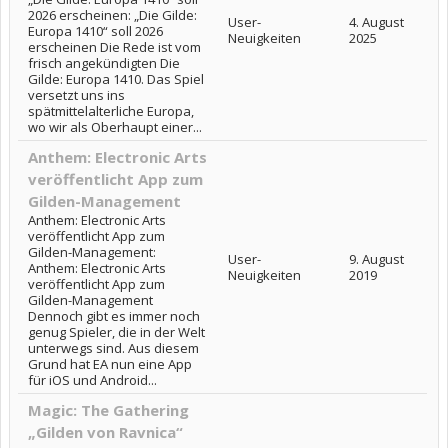
2026 erscheinen: „Die Gilde:
User-
4. August
Europa 1410“ soll 2026
Neuigkeiten
2025
erscheinen Die Rede ist vom
frisch angekündigten Die
Gilde: Europa 1410. Das Spiel
versetzt uns ins
spätmittelalterliche Europa,
wo wir als Oberhaupt einer...
Anthem: Electronic Arts
veröffentlicht App zum
Gilden-Management
Anthem: Electronic Arts
veröffentlicht App zum
Gilden-Management:
User-
9. August
Anthem: Electronic Arts
Neuigkeiten
2019
veröffentlicht App zum
Gilden-Management
Dennoch gibt es immer noch
genug Spieler, die in der Welt
unterwegs sind. Aus diesem
Grund hat EA nun eine App
für iOS und Android...
Magic: The Gathering
„Gilden von Ravnica“