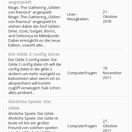
angespielt
Magic: The Gathering „Gilden
21.
von Ravnica“ angespielt:
User-
Oktober
Magic: The Gathering „Gilden
Neuigkeiten
2018
von Ravnica“ angespielt Es
stehen dabei die fünf Gilden
Dimir, Izzet, Golgari, Boros,
and Selesnya im Mittelpunkt.
Dabei ermöglicht es die neue
Edition, sowohl alte...
Die Gilde 2 config datei
Die Gilde 2 config datei: Die
Gilde 2 config datei ich will die
19.
config datei in die gilde 2
Computerfragen
November
ändern um mehr startgeld zu
2011
bekommen aber wenn ich es
abspeichern will kommt
zugriff verweigert. hab schon
alles probiert...
Ähnliche Spiele: Die
Gilde
Ähnliche Spiele: Die Gilde:
Ähnliche Spiele: Die Gilde Hi
27.
leute ich bin ein großer
Computerfragen
Oktober
Freund von solchen spielen
2011