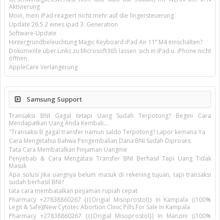
Aktivierung
Moin, mein iPad reagiert nicht mehr auf die fingersteuerung
Update 26.5.2 eines ipad 3. Generation
Software-Update
Hintergrundbeleuchtung Magic Keyboard iPad Air 11’’ M4 einschalten?
Dokumente über Links zu Microsoft365 lassen sich in iPad u. iPhone nicht
öffnen
AppleCare Verlängerung
Samsung Support
Transaksi BNI Gagal tetapi Uang Sudah Terpotong? Begini Cara
Mendapatkan Uang Anda Kembali...
"Transaksi B gagal transfer namun saldo Terpotong? Lapor kemana Ya
Cara Mengetahui Bahwa Pengembalian Dana BNI Sudah Diproses
Tata Cara Membatalkan Pinjaman Uangme
Penyebab & Cara Mengatasi Transfer BNI Berhasil Tapi Uang Tidak
Masuk
Apa solusi jika uangnya belum masuk di rekening tujuan, tapi transaksi
sudah berhasil BNI?
tata cara membatalkan pinjaman rupiah cepat
Pharmacy +27838860267 {{{Origial Misoprostol}} In Kampala ((100%
Legit & Safe))New Cytotec Abortion Clinic Pills For Sale In Kampala
Pharmacy +27838860267 {{{Origial Misoprostol}} In Manzini ((100%