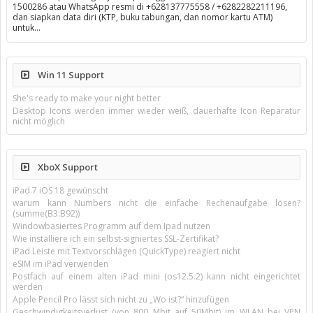
1500286 atau WhatsApp resmi di +628137775558 / +6282282211196,
dan siapkan data diri (KTP, buku tabungan, dan nomor kartu ATM)
untuk…
Win 11 Support
She's ready to make your night better
Desktop Icons werden immer wieder weiß, dauerhafte Icon Reparatur
nicht möglich
XboX Support
iPad 7 iOS 18 gewünscht
warum kann Numbers nicht die einfache Rechenaufgabe lösen?
(summe(B3:B92))
Windowbasiertes Programm auf dem Ipad nutzen
Wie installiere ich ein selbst-signiertes SSL-Zertifikat?
iPad Leiste mit Textvorschlägen (QuickType) reagiert nicht
eSIM im iPad verwenden
Postfach auf einem alten iPad mini (os12.5.2) kann nicht eingerichtet
werden
Apple Pencil Pro lässt sich nicht zu „Wo ist?“ hinzufügen
Geschwindigkeitsverlust (von 800 Mbit auf 50Mbit) im WLAN bei VPN