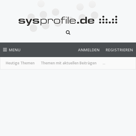
MENU
ANMELDEN
REGISTRIEREN
Heutige Themen
Themen mit aktuellen Beiträgen
...