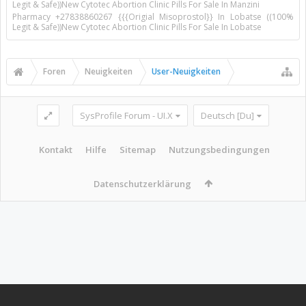
Legit & Safe))New Cytotec Abortion Clinic Pills For Sale In Manzini
Pharmacy +27838860267 {{{Origial Misoprostol}} In Lobatse ((100%
Legit & Safe))New Cytotec Abortion Clinic Pills For Sale In Lobatse
Foren
Neuigkeiten
User-Neuigkeiten
SysProfile Forum - UI.X
Deutsch [Du]
Kontakt
Hilfe
Sitemap
Nutzungsbedingungen
Datenschutzerklärung