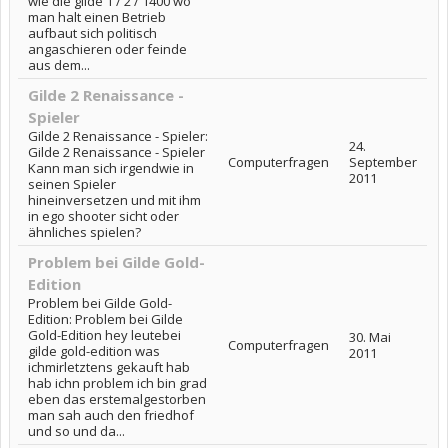
wie die gilde 1 / 2 / 1400 wo
man halt einen Betrieb
aufbaut sich politisch
angaschieren oder feinde
aus dem...
Gilde 2 Renaissance -
Spieler
Gilde 2 Renaissance - Spieler:
24.
Gilde 2 Renaissance - Spieler
Computerfragen
September
Kann man sich irgendwie in
2011
seinen Spieler
hineinversetzen und mit ihm
in ego shooter sicht oder
ähnliches spielen?
Problem bei Gilde Gold-
Edition
Problem bei Gilde Gold-
Edition: Problem bei Gilde
Gold-Edition hey leutebei
30. Mai
Computerfragen
gilde gold-edition was
2011
ichmirletztens gekauft hab
hab ichn problem ich bin grad
eben das erstemalgestorben
man sah auch den friedhof
und so und da...