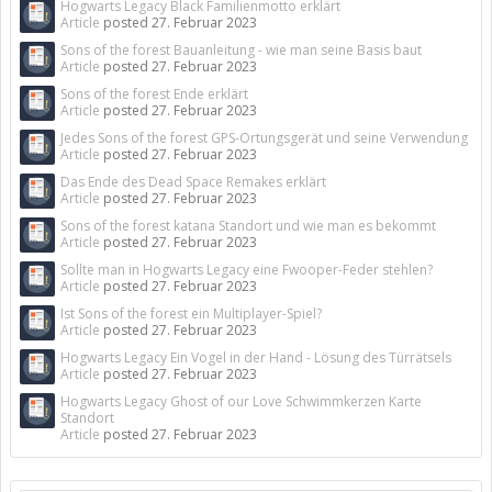
Hogwarts Legacy Black Familienmotto erklärt
Article
posted
27. Februar 2023
Sons of the forest Bauanleitung - wie man seine Basis baut
Article
posted
27. Februar 2023
Sons of the forest Ende erklärt
Article
posted
27. Februar 2023
Jedes Sons of the forest GPS-Ortungsgerät und seine Verwendung
Article
posted
27. Februar 2023
Das Ende des Dead Space Remakes erklärt
Article
posted
27. Februar 2023
Sons of the forest katana Standort und wie man es bekommt
Article
posted
27. Februar 2023
Sollte man in Hogwarts Legacy eine Fwooper-Feder stehlen?
Article
posted
27. Februar 2023
Ist Sons of the forest ein Multiplayer-Spiel?
Article
posted
27. Februar 2023
Hogwarts Legacy Ein Vogel in der Hand - Lösung des Türrätsels
Article
posted
27. Februar 2023
Hogwarts Legacy Ghost of our Love Schwimmkerzen Karte
Standort
Article
posted
27. Februar 2023