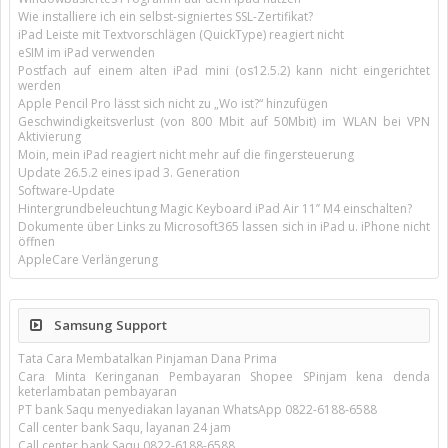
Wie installiere ich ein selbst-signiertes SSL-Zertifikat?
iPad Leiste mit Textvorschlägen (QuickType) reagiert nicht
eSIM im iPad verwenden
Postfach auf einem alten iPad mini (os12.5.2) kann nicht eingerichtet
werden
Apple Pencil Pro lässt sich nicht zu „Wo ist?“ hinzufügen
Geschwindigkeitsverlust (von 800 Mbit auf 50Mbit) im WLAN bei VPN
Aktivierung
Moin, mein iPad reagiert nicht mehr auf die fingersteuerung
Update 26.5.2 eines ipad 3. Generation
Software-Update
Hintergrundbeleuchtung Magic Keyboard iPad Air 11’’ M4 einschalten?
Dokumente über Links zu Microsoft365 lassen sich in iPad u. iPhone nicht
öffnen
AppleCare Verlängerung
Samsung Support
Tata Cara Membatalkan Pinjaman Dana Prima
Cara Minta Keringanan Pembayaran Shopee SPinjam kena denda
keterlambatan pembayaran
PT bank Saqu menyediakan layanan WhatsApp 0822-6188-6588
Call center bank Saqu, layanan 24 jam
Call center bank Saqu 0822-6188-6588