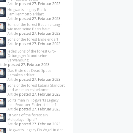
Article
posted
27. Februar 2023
Hogwarts Legacy Black
Familienmotto erklärt
Article
posted
27. Februar 2023
Sons of the forest Bauanleitung -
wie man seine Basis baut
Article
posted
27. Februar 2023
Sons of the forest Ende erklärt
Article
posted
27. Februar 2023
Jedes Sons of the forest GPS-
Ortungsgerät und seine
Verwendung
ticle
posted
27. Februar 2023
Das Ende des Dead Space
Remakes erklärt
Article
posted
27. Februar 2023
Sons of the forest katana Standort
und wie man es bekommt
Article
posted
27. Februar 2023
Sollte man in Hogwarts Legacy
eine Fwooper-Feder stehlen?
Article
posted
27. Februar 2023
Ist Sons of the forest ein
Multiplayer-Spiel?
Article
posted
27. Februar 2023
Hogwarts Legacy Ein Vogel in der