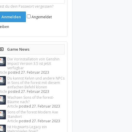
ast du dein Passwort vergessen?
Angemeldet
leiben
Game News
Die Vorinstallation von Genshin
Impact Version 3.5 ist jetzt
verfügbar
ticle
posted
27. Februar 2023
Du kannst Kelvin und andere NPCs
in Sons of the forest mit diesem
einfachen Befehl klonen
ticle
posted
27. Februar 2023
Wachsen Sons of the forest-
Bäume nach?
Article
posted
27. Februar 2023
Sons of the forest Modern Axe
Standort
Article
posted
27. Februar 2023
Ist Hogwarts-Legacy ein
Mehrspieler-Spiel?