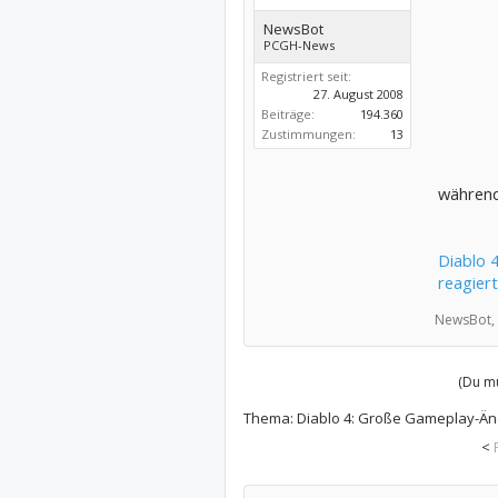
NewsBot
PCGH-News
Registriert seit:
27. August 2008
Beiträge:
194.360
Zustimmungen:
13
während
Diablo 
reagiert
NewsBot,
(Du mu
Thema:
Diablo 4: Große Gameplay-Ände
<