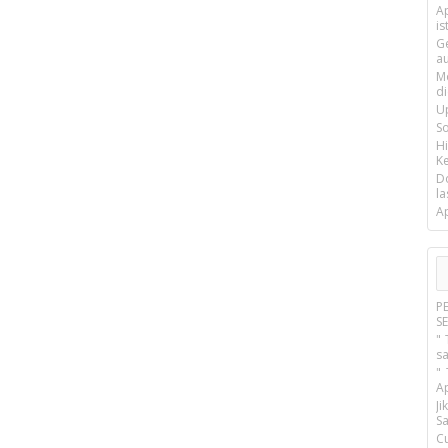
Ap
is
G
a
M
d
U
S
H
Ke
D
la
A
P
S
" 
s
"
A
J
Sa
C