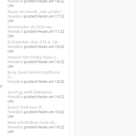
NewsBot
posted
Heute um 18:22
Uhr
Steam verschenkt „sehr positiv“...
NewsBot
posted
Heute um 17:52
Uhr
Stromkosten ab 2029 neu...
NewsBot
posted
Heute um 17:22
Uhr
Ex-Entwickler über GTA 6: „Sie...
NewsBot
posted
Heute um 16:32
Uhr
Hisense führt Dolby Vision 2...
NewsBot
posted
Heute um 16:22
Uhr
Bose QuietComfort Kopfhörer
(2....
NewsBot
posted
Heute um 16:22
hr
Synology stellt DiskStation...
NewsBot
posted
Heute um 16:22
Uhr
Grand Theft Auto VI:...
NewsBot
posted
Heute um 16:22
Uhr
Meta schickt Muse Code als...
NewsBot
posted
Heute um 16:22
Uhr