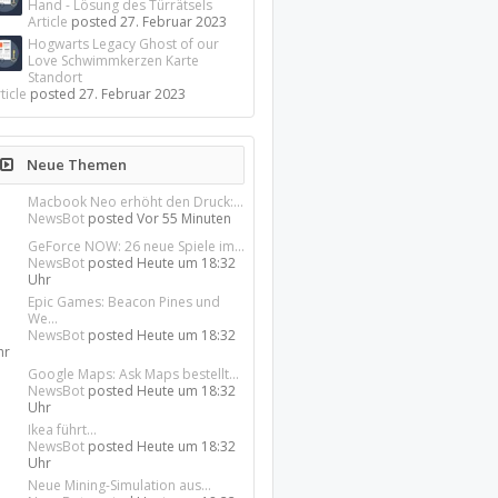
Hand - Lösung des Türrätsels
Article
posted
27. Februar 2023
Hogwarts Legacy Ghost of our
Love Schwimmkerzen Karte
Standort
ticle
posted
27. Februar 2023
Neue Themen
Macbook Neo erhöht den Druck:...
NewsBot
posted
Vor 55 Minuten
GeForce NOW: 26 neue Spiele im...
NewsBot
posted
Heute um 18:32
Uhr
Epic Games: Beacon Pines und
We...
NewsBot
posted
Heute um 18:32
hr
Google Maps: Ask Maps bestellt...
NewsBot
posted
Heute um 18:32
Uhr
Ikea führt...
NewsBot
posted
Heute um 18:32
Uhr
Neue Mining-Simulation aus...