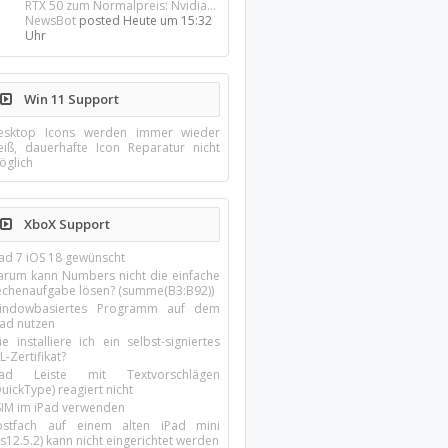
RTX 50 zum Normalpreis: Nvidia...
NewsBot
posted
Heute um 15:32
Uhr
Win 11 Support
esktop Icons werden immer wieder
eiß, dauerhafte Icon Reparatur nicht
öglich
XboX Support
Pad 7 iOS 18 gewünscht
arum kann Numbers nicht die einfache
echenaufgabe lösen? (summe(B3:B92))
indowbasiertes Programm auf dem
pad nutzen
e installiere ich ein selbst-signiertes
L-Zertifikat?
Pad Leiste mit Textvorschlägen
uickType) reagiert nicht
SIM im iPad verwenden
ostfach auf einem alten iPad mini
s12.5.2) kann nicht eingerichtet werden