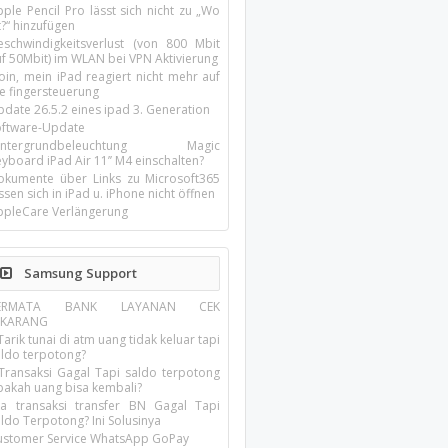
ple Pencil Pro lässt sich nicht zu „Wo
t?“ hinzufügen
eschwindigkeitsverlust (von 800 Mbit
uf 50Mbit) im WLAN bei VPN Aktivierung
oin, mein iPad reagiert nicht mehr auf
ie fingersteuerung
pdate 26.5.2 eines ipad 3. Generation
oftware-Update
intergrundbeleuchtung Magic
yboard iPad Air 11’’ M4 einschalten?
okumente über Links zu Microsoft365
ssen sich in iPad u. iPhone nicht öffnen
ppleCare Verlängerung
Samsung Support
ERMATA BANK LAYANAN CEK
EKARANG
Tarik tunai di atm uang tidak keluar tapi
aldo terpotong?
 Transaksi Gagal Tapi saldo terpotong
pakah uang bisa kembali?
ika transaksi transfer BN Gagal Tapi
ldo Terpotong? Ini Solusinya
ustomer Service WhatsApp GoPay