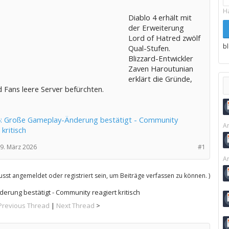
H
Diablo 4 erhält mit
der Erweiterung
Lord of Hatred zwölf
b
Qual-Stufen.
Blizzard-Entwickler
Zaven Haroutunian
erklärt die Gründe,
 Fans leere Server befürchten.
4: Große Gameplay-Änderung bestätigt - Community
Ar
 kritisch
9. März 2026
#1
Ar
sst angemeldet oder registriert sein, um Beiträge verfassen zu können. )
rung bestätigt - Community reagiert kritisch
Previous Thread
|
Next Thread
>