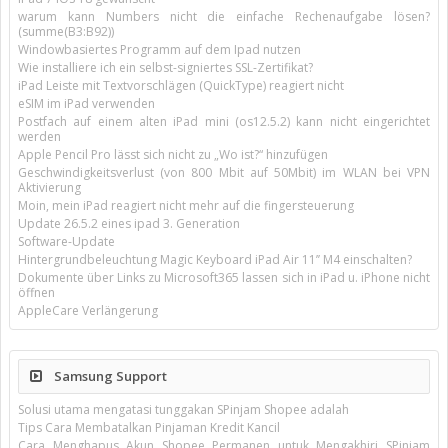
warum kann Numbers nicht die einfache Rechenaufgabe lösen?
(summe(B3:B92))
Windowbasiertes Programm auf dem Ipad nutzen
Wie installiere ich ein selbst-signiertes SSL-Zertifikat?
iPad Leiste mit Textvorschlägen (QuickType) reagiert nicht
eSIM im iPad verwenden
Postfach auf einem alten iPad mini (os12.5.2) kann nicht eingerichtet
werden
Apple Pencil Pro lässt sich nicht zu „Wo ist?“ hinzufügen
Geschwindigkeitsverlust (von 800 Mbit auf 50Mbit) im WLAN bei VPN
Aktivierung
Moin, mein iPad reagiert nicht mehr auf die fingersteuerung
Update 26.5.2 eines ipad 3. Generation
Software-Update
Hintergrundbeleuchtung Magic Keyboard iPad Air 11’’ M4 einschalten?
Dokumente über Links zu Microsoft365 lassen sich in iPad u. iPhone nicht
öffnen
AppleCare Verlängerung
Samsung Support
Solusi utama mengatasi tunggakan SPinjam Shopee adalah
Tips Cara Membatalkan Pinjaman Kredit Kancil
Cara Menghapus Akun Shopee Permanen untuk Mengakhiri SPinjam