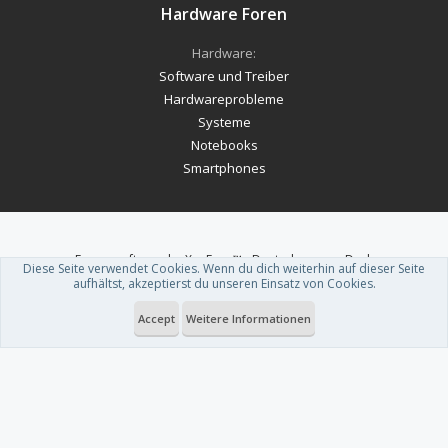
Hardware Foren
Hardware:
Software und Treiber
Hardwareprobleme
Systeme
Notebooks
Smartphones
Forum software by XenForo™
-
Deutsch von xenDach
Diese Seite verwendet Cookies. Wenn du dich weiterhin auf dieser Seite
Theme designed by
ThemeHouse
.
aufhältst, akzeptierst du unseren Einsatz von Cookies.
Accept
Weitere Informationen
Du betrachtest gerade: Diablo 4 Gamer finden endlich einen geheimen
Ring: Im Anschluss herrscht Enttäuschung