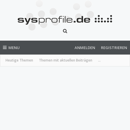
MENU
ANMELDEN
REGISTRIEREN
Heutige Themen
Themen mit aktuellen Beiträgen
...