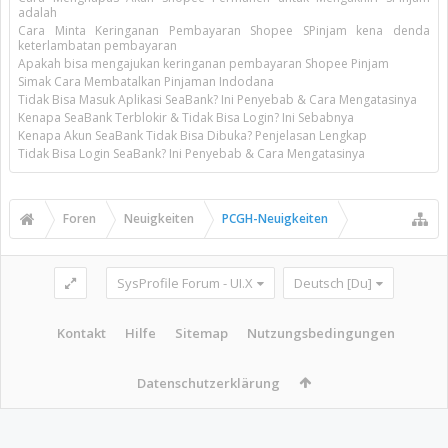
adalah
Cara Minta Keringanan Pembayaran Shopee SPinjam kena denda
keterlambatan pembayaran
Apakah bisa mengajukan keringanan pembayaran Shopee Pinjam
Simak Cara Membatalkan Pinjaman Indodana
Tidak Bisa Masuk Aplikasi SeaBank? Ini Penyebab & Cara Mengatasinya
Kenapa SeaBank Terblokir & Tidak Bisa Login? Ini Sebabnya
Kenapa Akun SeaBank Tidak Bisa Dibuka? Penjelasan Lengkap
Tidak Bisa Login SeaBank? Ini Penyebab & Cara Mengatasinya
Foren
Neuigkeiten
PCGH-Neuigkeiten
SysProfile Forum - UI.X
Deutsch [Du]
Kontakt
Hilfe
Sitemap
Nutzungsbedingungen
Datenschutzerklärung