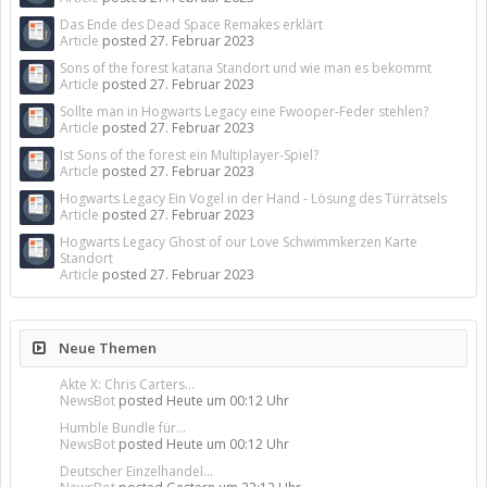
Das Ende des Dead Space Remakes erklärt
Article
posted
27. Februar 2023
Sons of the forest katana Standort und wie man es bekommt
Article
posted
27. Februar 2023
Sollte man in Hogwarts Legacy eine Fwooper-Feder stehlen?
Article
posted
27. Februar 2023
Ist Sons of the forest ein Multiplayer-Spiel?
Article
posted
27. Februar 2023
Hogwarts Legacy Ein Vogel in der Hand - Lösung des Türrätsels
Article
posted
27. Februar 2023
Hogwarts Legacy Ghost of our Love Schwimmkerzen Karte
Standort
Article
posted
27. Februar 2023
Neue Themen
Akte X: Chris Carters...
NewsBot
posted
Heute um 00:12 Uhr
Humble Bundle für...
NewsBot
posted
Heute um 00:12 Uhr
Deutscher Einzelhandel...