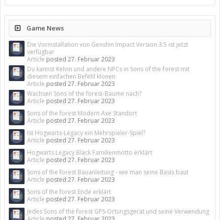
Game News
Die Vorinstallation von Genshin Impact Version 3.5 ist jetzt
verfügbar
Article
posted
27. Februar 2023
Du kannst Kelvin und andere NPCs in Sons of the forest mit
diesem einfachen Befehl klonen
Article
posted
27. Februar 2023
Wachsen Sons of the forest-Bäume nach?
Article
posted
27. Februar 2023
Sons of the forest Modern Axe Standort
Article
posted
27. Februar 2023
Ist Hogwarts-Legacy ein Mehrspieler-Spiel?
Article
posted
27. Februar 2023
Hogwarts Legacy Black Familienmotto erklärt
Article
posted
27. Februar 2023
Sons of the forest Bauanleitung - wie man seine Basis baut
Article
posted
27. Februar 2023
Sons of the forest Ende erklärt
Article
posted
27. Februar 2023
Jedes Sons of the forest GPS-Ortungsgerät und seine Verwendung
Article
posted
27. Februar 2023