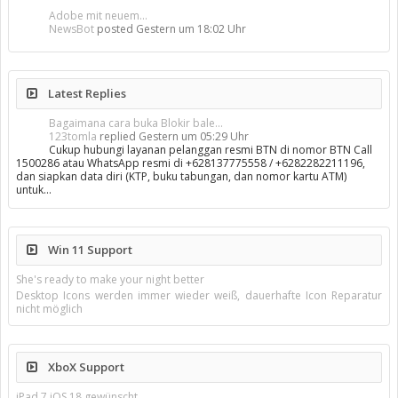
Adobe mit neuem...
NewsBot
posted
Gestern um 18:02 Uhr
Latest Replies
Bagaimana cara buka Blokir bale...
123tomla
replied
Gestern um 05:29 Uhr
Cukup hubungi layanan pelanggan resmi BTN di nomor BTN Call
1500286 atau WhatsApp resmi di +628137775558 / +6282282211196,
dan siapkan data diri (KTP, buku tabungan, dan nomor kartu ATM)
untuk…
Win 11 Support
She's ready to make your night better
Desktop Icons werden immer wieder weiß, dauerhafte Icon Reparatur
nicht möglich
XboX Support
iPad 7 iOS 18 gewünscht