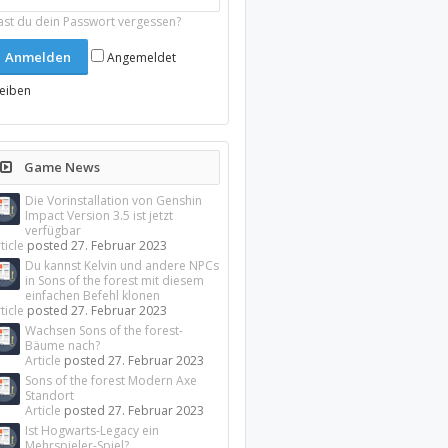
ast du dein Passwort vergessen?
Angemeldet
leiben
Game News
Die Vorinstallation von Genshin
Impact Version 3.5 ist jetzt
verfügbar
ticle
posted
27. Februar 2023
Du kannst Kelvin und andere NPCs
in Sons of the forest mit diesem
einfachen Befehl klonen
ticle
posted
27. Februar 2023
Wachsen Sons of the forest-
Bäume nach?
Article
posted
27. Februar 2023
Sons of the forest Modern Axe
Standort
Article
posted
27. Februar 2023
Ist Hogwarts-Legacy ein
Mehrspieler-Spiel?