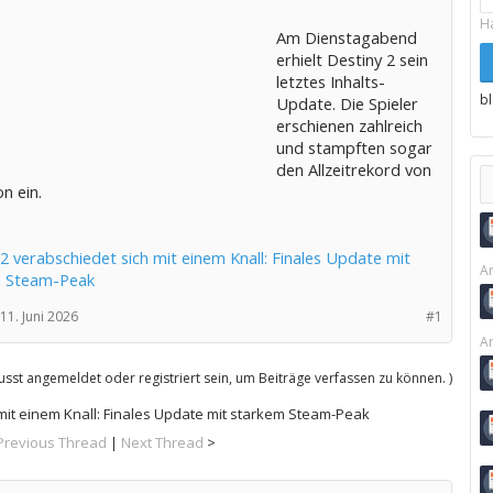
H
Am Dienstagabend
erhielt Destiny 2 sein
letztes Inhalts-
b
Update. Die Spieler
erschienen zahlreich
und stampften sogar
den Allzeitrekord von
n ein.
2 verabschiedet sich mit einem Knall: Finales Update mit
Ar
m Steam-Peak
11. Juni 2026
#1
Ar
sst angemeldet oder registriert sein, um Beiträge verfassen zu können. )
mit einem Knall: Finales Update mit starkem Steam-Peak
Previous Thread
|
Next Thread
>