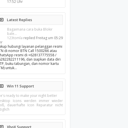
17:52 Uhr
Latest Replies
Bagaimana cara buka Blokir
bale...
123tomla
replied
Freitag um 05:29
hr
ukup hubungi layanan pelanggan resmi
TN di nomor BTN Call 1500286 atau
hatsApp resmi di +628137775558 /
6282282211196, dan siapkan data diri
KTP, buku tabungan, dan nomor kartu
TM) untuk…
Win 11 Support
e's ready to make your night better
esktop Icons werden immer wieder
eiß, dauerhafte Icon Reparatur nicht
öglich
XboX Support