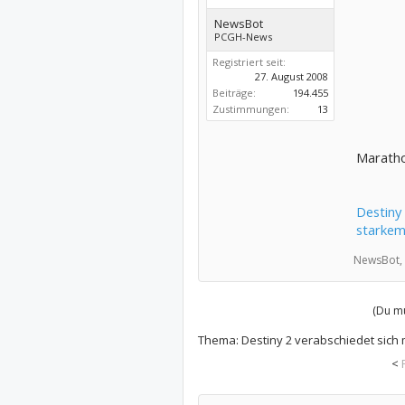
NewsBot
PCGH-News
Registriert seit:
27. August 2008
Beiträge:
194.455
Zustimmungen:
13
Maratho
Destiny 
starke
NewsBot,
(Du mu
Thema:
Destiny 2 verabschiedet sich 
<