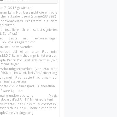
Pad 7 iOS 18 gewünscht
arum kann Numbers nicht die einfache
echenaufgabe lösen? (summe(B3:B92))
indowbasiertes Programm auf dem
pad nutzen
e installiere ich ein selbst-signiertes
L-Zertifikat?
Pad Leiste mit Textvorschlägen
uickType) reagiert nicht
SIM im iPad verwenden
ostfach auf einem alten iPad mini
s12.5.2) kann nicht eingerichtet werden
ple Pencil Pro lässt sich nicht zu „Wo
t?“ hinzufügen
eschwindigkeitsverlust (von 800 Mbit
uf 50Mbit) im WLAN bei VPN Aktivierung
oin, mein iPad reagiert nicht mehr auf
ie fingersteuerung
pdate 26.5.2 eines ipad 3. Generation
oftware-Update
intergrundbeleuchtung Magic
yboard iPad Air 11’’ M4 einschalten?
okumente über Links zu Microsoft365
ssen sich in iPad u. iPhone nicht öffnen
ppleCare Verlängerung