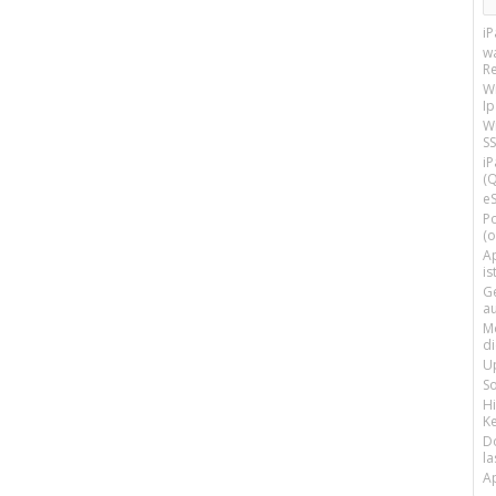
i
w
R
W
I
Wi
SS
i
(Q
e
P
(o
Ap
is
G
a
M
d
U
S
H
Ke
D
la
A