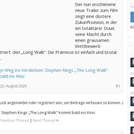
Der nun erschienene
H
neue Trailer zum Film
zeigt eine düstere
Zukunftsvision, in der
b
ein totalitärer Staat
seine Macht durch
einen grausamen
Wettbewerb
iert: den „Long Walk“. Die Prämisse ist einfach und brutal
.
ge Weg ins Verderben: Stephen Kings „The Long Walk“
Ar
ald ins Kino
22. August 2025
#1
Ar
sst angemeldet oder registriert sein, um Beiträge verfassen zu können. )
 Stephen Kings „The Long Walk“ kommt bald ins Kino
Previous Thread
|
Next Thread
>