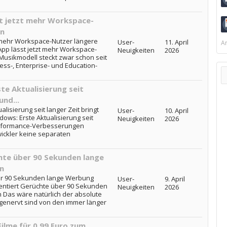
st jetzt mehr Workspace-
en
zt mehr Workspace-Nutzer längere
User-
11. April
Ar
App lässt jetzt mehr Workspace-
Neuigkeiten
2026
Musikmodell steckt zwar schon seit
ess-, Enterprise- und Education-
te Aktualisierung seit
und...
lisierung seit langer Zeit bringt
User-
10. April
dows: Erste Aktualisierung seit
Neuigkeiten
2026
Performance-Verbesserungen
ickler keine separaten
te über 90 Sekunden lange
n
er 90 Sekunden lange Werbung
User-
9. April
entiert Gerüchte über 90 Sekunden
Neuigkeiten
2026
 Das wäre natürlich der absolute
 genervt sind von den immer länger
ilme für 0,99 Euro zum