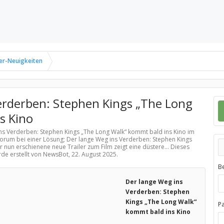
er-Neuigkeiten
erderben: Stephen Kings „The Long
s Kino
ins Verderben: Stephen Kings „The Long Walk“ kommt bald ins Kino im
Forum bei einer Lösung; Der lange Weg ins Verderben: Stephen Kings
 nun erschienene neue Trailer zum Film zeigt eine düstere... Dieses
rde erstellt von NewsBot,
22. August 2025
.
B
Der lange Weg ins
Verderben: Stephen
Kings „The Long Walk“
P
kommt bald ins Kino