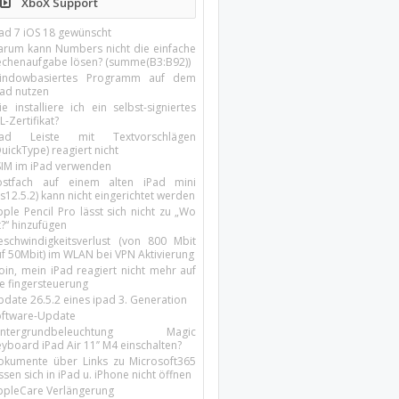
XboX Support
Pad 7 iOS 18 gewünscht
arum kann Numbers nicht die einfache
echenaufgabe lösen? (summe(B3:B92))
indowbasiertes Programm auf dem
pad nutzen
e installiere ich ein selbst-signiertes
L-Zertifikat?
Pad Leiste mit Textvorschlägen
uickType) reagiert nicht
SIM im iPad verwenden
ostfach auf einem alten iPad mini
s12.5.2) kann nicht eingerichtet werden
ple Pencil Pro lässt sich nicht zu „Wo
t?“ hinzufügen
eschwindigkeitsverlust (von 800 Mbit
uf 50Mbit) im WLAN bei VPN Aktivierung
oin, mein iPad reagiert nicht mehr auf
ie fingersteuerung
pdate 26.5.2 eines ipad 3. Generation
oftware-Update
intergrundbeleuchtung Magic
yboard iPad Air 11’’ M4 einschalten?
okumente über Links zu Microsoft365
ssen sich in iPad u. iPhone nicht öffnen
ppleCare Verlängerung