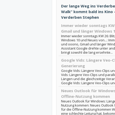
Der lange Weg ins Verderbe
Walk“ kommt bald ins Kino -
Verderben Stephen
Immer wieder sonntags KW 2
Gmail und länger Windows 1
Immer wieder sonntags KW 26: Blit
Windows 10 und Neues von...: Imme
und ooono, Gmail und länger Wi
Assistant Google drehte unter an
bringt sowohl die lang ersehnte...
Google Vids: Längere Veo-Cl
Generierung
Google Vids: Längere Veo-Clips un
Vids: Längere Veo-Clips und parall
Längen und die gleichzeitige Verar
Google Vids: Längere Veo-Clips un
Neues Outlook für Windows:
Offline-Nutzung kommen
Neues Outlook für Windows: Länger
Nutzung kommen: Neues Outlook f
für die Offline-Nutzung kommen Wer
eine schlechte Leitung hat, beko