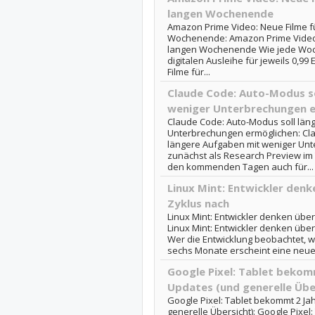
langen Wochenende
Amazon Prime Video: Neue Filme f
Wochenende: Amazon Prime Video:
langen Wochenende Wie jede Woche
digitalen Ausleihe für jeweils 0,99
Filme für...
Claude Code: Auto-Modus so
weniger Unterbrechungen 
Claude Code: Auto-Modus soll län
Unterbrechungen ermöglichen: Cla
längere Aufgaben mit weniger Unt
zunächst als Research Preview im T
den kommenden Tagen auch für...
Linux Mint: Entwickler denk
Zyklus nach
Linux Mint: Entwickler denken übe
Linux Mint: Entwickler denken übe
Wer die Entwicklung beobachtet, we
sechs Monate erscheint eine neue 
Google Pixel: Tablet bekom
Updates (und generelle Übe
Google Pixel: Tablet bekommt 2 Ja
generelle Übersicht): Google Pixel