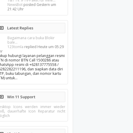
1&1 TV: IPTV-Paket für viele...
NewsBot
posted
Gestern um
21:42 Uhr
Latest Replies
Bagaimana cara buka Blokir
bale...
123tomla
replied
Heute um 05:29
hr
ukup hubungi layanan pelanggan resmi
TN di nomor BTN Call 1500286 atau
hatsApp resmi di +628137775558 /
6282282211196, dan siapkan data diri
KTP, buku tabungan, dan nomor kartu
TM) untuk…
Win 11 Support
esktop Icons werden immer wieder
eiß, dauerhafte Icon Reparatur nicht
öglich