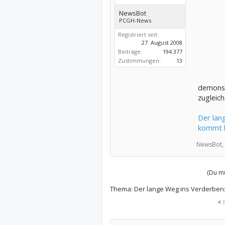
NewsBot
PCGH-News
Registriert seit:
27. August 2008
Beiträge:
194.377
Zustimmungen:
13
demonstr
zugleich.
Der lan
kommt b
NewsBot,
(Du mu
Thema:
Der lange Weg ins Verderben:
<