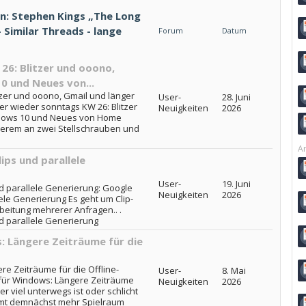
n: Stephen Kings „The Long
 Similar Threads - lange
Forum
Datum
6: Blitzer und ooono,
0 und Neues von...
zer und ooono, Gmail und länger
User-
28. Juni
r wieder sonntags KW 26: Blitzer
Neuigkeiten
2026
ndows 10 und Neues von Home
derem an zwei Stellschrauben und
Ar
ips und parallele
User-
19. Juni
d parallele Generierung: Google
Neuigkeiten
2026
ele Generierung Es geht um Clip-
beitung mehrerer Anfragen.. .
d parallele Generierung
 Längere Zeiträume für die
e Zeiträume für die Offline-
User-
8. Mai
ür Windows: Längere Zeiträume
Neuigkeiten
2026
 viel unterwegs ist oder schlicht
mmt demnächst mehr Spielraum