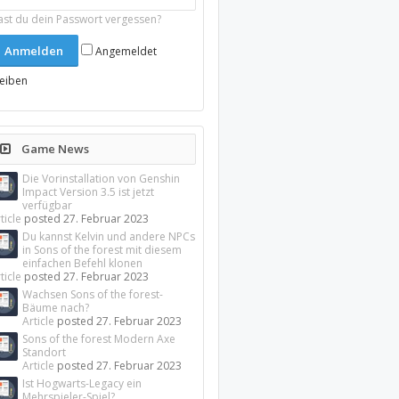
ast du dein Passwort vergessen?
Angemeldet
leiben
Game News
Die Vorinstallation von Genshin
Impact Version 3.5 ist jetzt
verfügbar
ticle
posted
27. Februar 2023
Du kannst Kelvin und andere NPCs
in Sons of the forest mit diesem
einfachen Befehl klonen
ticle
posted
27. Februar 2023
Wachsen Sons of the forest-
Bäume nach?
Article
posted
27. Februar 2023
Sons of the forest Modern Axe
Standort
Article
posted
27. Februar 2023
Ist Hogwarts-Legacy ein
Mehrspieler-Spiel?