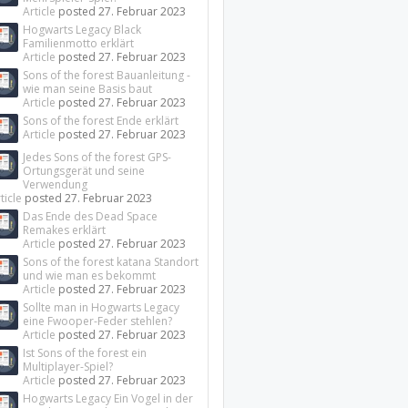
Article
posted
27. Februar 2023
Hogwarts Legacy Black
Familienmotto erklärt
Article
posted
27. Februar 2023
Sons of the forest Bauanleitung -
wie man seine Basis baut
Article
posted
27. Februar 2023
Sons of the forest Ende erklärt
Article
posted
27. Februar 2023
Jedes Sons of the forest GPS-
Ortungsgerät und seine
Verwendung
ticle
posted
27. Februar 2023
Das Ende des Dead Space
Remakes erklärt
Article
posted
27. Februar 2023
Sons of the forest katana Standort
und wie man es bekommt
Article
posted
27. Februar 2023
Sollte man in Hogwarts Legacy
eine Fwooper-Feder stehlen?
Article
posted
27. Februar 2023
Ist Sons of the forest ein
Multiplayer-Spiel?
Article
posted
27. Februar 2023
Hogwarts Legacy Ein Vogel in der