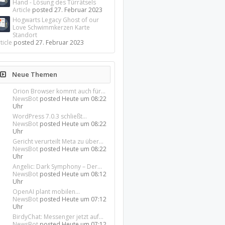
Hand - Lösung des Türrätsels
Article
posted
27. Februar 2023
Hogwarts Legacy Ghost of our
Love Schwimmkerzen Karte
Standort
ticle
posted
27. Februar 2023
Neue Themen
Orion Browser kommt auch für...
NewsBot
posted
Heute um 08:22
Uhr
WordPress 7.0.3 schließt...
NewsBot
posted
Heute um 08:22
Uhr
Gericht verurteilt Meta zu über...
NewsBot
posted
Heute um 08:22
Uhr
Angelic: Dark Symphony – Der...
NewsBot
posted
Heute um 08:12
Uhr
OpenAI plant mobilen...
NewsBot
posted
Heute um 07:12
Uhr
BirdyChat: Messenger jetzt auf...
NewsBot
posted
Heute um 07:12