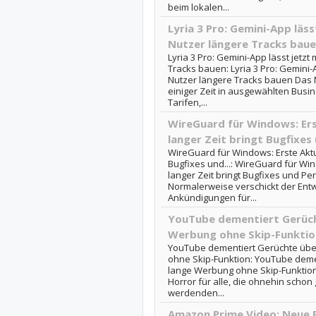
beim lokalen...
Lyria 3 Pro: Gemini-App läs
Nutzer längere Tracks bau
Lyria 3 Pro: Gemini-App lässt jet
Tracks bauen: Lyria 3 Pro: Gemini-
Nutzer längere Tracks bauen Das 
einiger Zeit in ausgewählten Busin
Tarifen,...
WireGuard für Windows: Ers
langer Zeit bringt Bugfixes 
WireGuard für Windows: Erste Aktua
Bugfixes und...: WireGuard für Win
langer Zeit bringt Bugfixes und 
Normalerweise verschickt der Entw
Ankündigungen für...
YouTube dementiert Gerüch
Werbung ohne Skip-Funktio
YouTube dementiert Gerüchte üb
ohne Skip-Funktion: YouTube dem
lange Werbung ohne Skip-Funktion
Horror für alle, die ohnehin schon
werdenden...
Amazon Prime Video: Neue F