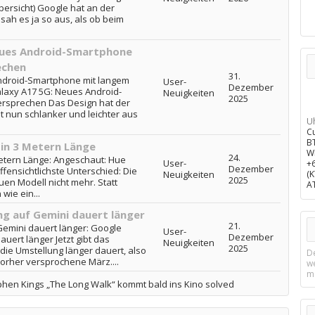
ersicht) Google hat an der
sah es ja so aus, als ob beim
eues Android-Smartphone
echen
31.
ndroid-Smartphone mit langem
User-
Dezember
axy A17 5G: Neues Android-
Neuigkeiten
2025
rsprechen Das Design hat der
lt nun schlanker und leichter aus
U
C
B
in 3 Metern Länge
W
24.
etern Länge: Angeschaut: Hue
User-
+
Dezember
fensichtlichste Unterschied: Die
Neuigkeiten
(
2025
en Modell nicht mehr. Statt
A
wie ein...
ng auf Gemini dauert länger
21.
Gemini dauert länger: Google
User-
Dezember
uert länger Jetzt gibt das
Neuigkeiten
2025
ie Umstellung länger dauert, also
D
orher versprochene März....
w
m
phen Kings „The Long Walk“ kommt bald ins Kino solved