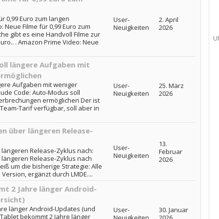
ür 0,99 Euro zum langen
User-
2. April
 Neue Filme für 0,99 Euro zum
Neuigkeiten
2026
 gibt es eine Handvoll Filme zur
U
 Euro.. . Amazon Prime Video: Neue
ll längere Aufgaben mit
ermöglichen
gere Aufgaben mit weniger
User-
25. März
ude Code: Auto-Modus soll
Neuigkeiten
2026
erbrechungen ermöglichen Der ist
eam-Tarif verfügbar, soll aber in
en über längeren Release-
13.
User-
r längeren Release-Zyklus nach:
Februar
Neuigkeiten
r längeren Release-Zyklus nach
2026
iß um die bisherige Strategie: Alle
Version, ergänzt durch LMDE....
mt 2 Jahre länger Android-
rsicht)
hre länger Android-Updates (und
User-
30. Januar
: Tablet bekommt 2 Jahre länger
Neuigkeiten
2026