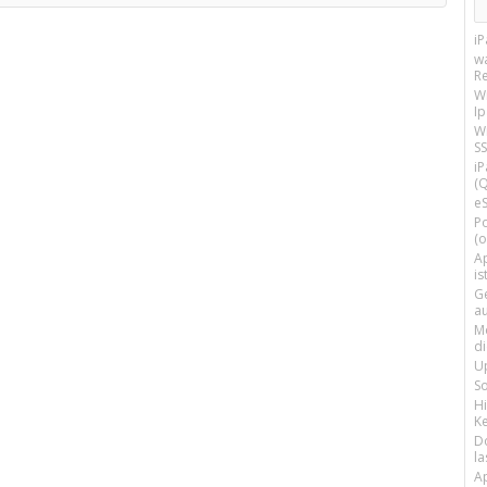
i
w
R
W
I
Wi
SS
i
(Q
e
P
(o
Ap
is
G
a
M
d
U
S
H
Ke
D
la
A