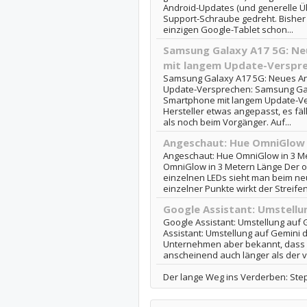
Android-Updates (und generelle Üb
Support-Schraube gedreht. Bisher 
einzigen Google-Tablet schon...
Samsung Galaxy A17 5G: N
mit langem Update-Verspr
Samsung Galaxy A17 5G: Neues A
Update-Versprechen: Samsung Gal
Smartphone mit langem Update-Ve
Hersteller etwas angepasst, es fäl
als noch beim Vorgänger. Auf...
Angeschaut: Hue OmniGlow 
Angeschaut: Hue OmniGlow in 3 M
OmniGlow in 3 Metern Länge Der of
einzelnen LEDs sieht man beim neu
einzelner Punkte wirkt der Streifen 
Google Assistant: Umstellu
Google Assistant: Umstellung auf 
Assistant: Umstellung auf Gemini da
Unternehmen aber bekannt, dass d
anscheinend auch länger als der v
Der lange Weg ins Verderben: Ste