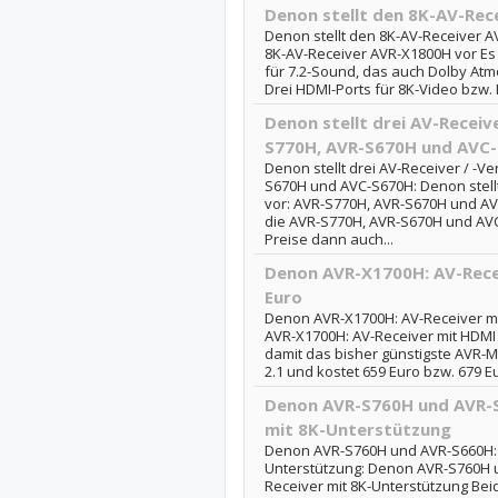
Denon stellt den 8K-AV-Rec
Denon stellt den 8K-AV-Receiver A
8K-AV-Receiver AVR-X1800H vor Es 
für 7.2-Sound, das auch Dolby Atm
Drei HDMI-Ports für 8K-Video bzw. D
Denon stellt drei AV-Receive
S770H, AVR-S670H und AVC
Denon stellt drei AV-Receiver / -V
S670H und AVC-S670H: Denon stellt 
vor: AVR-S770H, AVR-S670H und AVC
die AVR-S770H, AVR-S670H und AVC
Preise dann auch...
Denon AVR-X1700H: AV-Recei
Euro
Denon AVR-X1700H: AV-Receiver mit
AVR-X1700H: AV-Receiver mit HDMI 2
damit das bisher günstigste AVR-M
2.1 und kostet 659 Euro bzw. 679 Eur
Denon AVR-S760H und AVR-S
mit 8K-Unterstützung
Denon AVR-S760H und AVR-S660H: 
Unterstützung: Denon AVR-S760H 
Receiver mit 8K-Unterstützung Bei