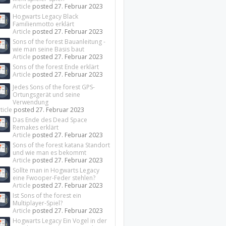
Article
posted
27. Februar 2023
Hogwarts Legacy Black
Familienmotto erklärt
Article
posted
27. Februar 2023
Sons of the forest Bauanleitung -
wie man seine Basis baut
Article
posted
27. Februar 2023
Sons of the forest Ende erklärt
Article
posted
27. Februar 2023
Jedes Sons of the forest GPS-
Ortungsgerät und seine
Verwendung
ticle
posted
27. Februar 2023
Das Ende des Dead Space
Remakes erklärt
Article
posted
27. Februar 2023
Sons of the forest katana Standort
und wie man es bekommt
Article
posted
27. Februar 2023
Sollte man in Hogwarts Legacy
eine Fwooper-Feder stehlen?
Article
posted
27. Februar 2023
Ist Sons of the forest ein
Multiplayer-Spiel?
Article
posted
27. Februar 2023
Hogwarts Legacy Ein Vogel in der