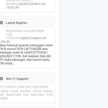
Adobe mit neuem...
NewsBot
posted
Gestern um
18:02 Uhr
Latest Replies
Bagaimana cara buka Blokir
bale...
123tomla
replied
Gestern um
5:29 Uhr
ukup hubungi layanan pelanggan resmi
TN di nomor BTN Call 1500286 atau
hatsApp resmi di +628137775558 /
6282282211196, dan siapkan data diri
KTP, buku tabungan, dan nomor kartu
TM) untuk…
Win 11 Support
e's ready to make your night better
esktop Icons werden immer wieder
eiß, dauerhafte Icon Reparatur nicht
öglich