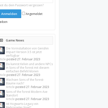
ast du dein Passwort vergessen?
Angemeldet
leiben
Game News
Die Vorinstallation von Genshin
Impact Version 3.5 ist jetzt
verfügbar
ticle
posted
27. Februar 2023
Du kannst Kelvin und andere NPCs
in Sons of the forest mit diesem
einfachen Befehl klonen
ticle
posted
27. Februar 2023
Wachsen Sons of the forest-
Bäume nach?
Article
posted
27. Februar 2023
Sons of the forest Modern Axe
Standort
Article
posted
27. Februar 2023
Ist Hogwarts-Legacy ein
Mehrspieler-Spiel?