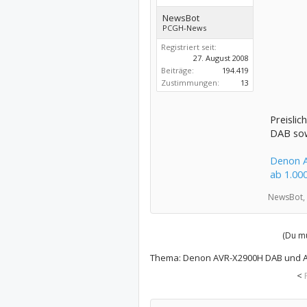
NewsBot
PCGH-News
Registriert seit:
27. August 2008
Beiträge:
194.419
Zustimmungen:
13
Preisli
DAB sow
Denon A
ab 1.00
NewsBot,
(Du mu
Thema:
Denon AVR-X2900H DAB und AV
<