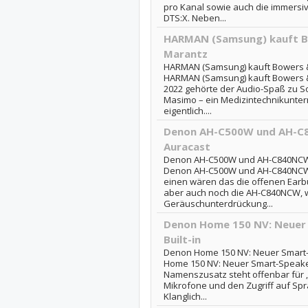
pro Kanal sowie auch die immersi
DTS:X. Neben...
HARMAN (Samsung) kauft Bo
Marantz
HARMAN (Samsung) kauft Bowers &
HARMAN (Samsung) kauft Bowers &
2022 gehörte der Audio-Spaß zu 
Masimo – ein Medizintechnikunter
eigentlich....
Denon AH-C500W und AH-C
Auracast
Denon AH-C500W und AH-C840NCW:
Denon AH-C500W und AH-C840NCW:
einen wären das die offenen Earb
aber auch noch die AH-C840NCW, w
Geräuschunterdrückung...
Denon Home 150 NV: Neuer
Built-in
Denon Home 150 NV: Neuer Smart-S
Home 150 NV: Neuer Smart-Speaker
Namenszusatz steht offenbar für 
Mikrofone und den Zugriff auf Spr
Klanglich...