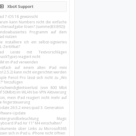
XboX Support
Pad 7 iOS 18 gewünscht
arum kann Numbers nicht die einfache
echenaufgabe lösen? (summe(B3:B92))
indowbasiertes Programm auf dem
pad nutzen
e installiere ich ein selbst-signiertes
L-Zertifikat?
Pad Leiste mit Textvorschlägen
uickType) reagiert nicht
SIM im iPad verwenden
ostfach auf einem alten iPad mini
s12.5.2) kann nicht eingerichtet werden
ple Pencil Pro lässt sich nicht zu „Wo
t?“ hinzufügen
eschwindigkeitsverlust (von 800 Mbit
uf 50Mbit) im WLAN bei VPN Aktivierung
oin, mein iPad reagiert nicht mehr auf
ie fingersteuerung
pdate 26.5.2 eines ipad 3. Generation
oftware-Update
intergrundbeleuchtung Magic
yboard iPad Air 11’’ M4 einschalten?
okumente über Links zu Microsoft365
ssen sich in iPad u. iPhone nicht öffnen