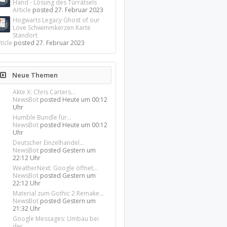
Hand - Lösung des Türrätsels
Article
posted
27. Februar 2023
Hogwarts Legacy Ghost of our
Love Schwimmkerzen Karte
Standort
ticle
posted
27. Februar 2023
Neue Themen
Akte X: Chris Carters...
NewsBot
posted
Heute um 00:12
Uhr
Humble Bundle für...
NewsBot
posted
Heute um 00:12
Uhr
Deutscher Einzelhandel...
NewsBot
posted
Gestern um
22:12 Uhr
WeatherNext: Google öffnet...
NewsBot
posted
Gestern um
22:12 Uhr
Material zum Gothic 2 Remake...
NewsBot
posted
Gestern um
21:32 Uhr
Google Messages: Umbau bei
der...