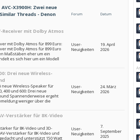
 AVC-X3900H: Zwei neue
 Similar Threads - Denon
Forum
Datum
-Receiver mit Dolby Atmos
er mit Dolby Atmos für 899 Euro:
User-
19. April
er mit Dolby Atmos für 899 Euro
Neuigkeiten
2026
gen Maßstäben eher um ein
ndelt es sich hier um ein Modell
Ar
0: Drei neue Wireless-
nd
i neue Wireless-Speaker für
User-
24. März
 400 und 600: Drei neue
Neuigkeiten
2026
Sound Spannenderweise ergeht
ssemeldung weniger über die
V-Verstärker für 8K-Video
7.
ärker für 8K-Video und 3D-
User-
September
V-Verstärker für 8K-Video und
Neuigkeiten
2025
 gedacht und unterstützt 150 Watt