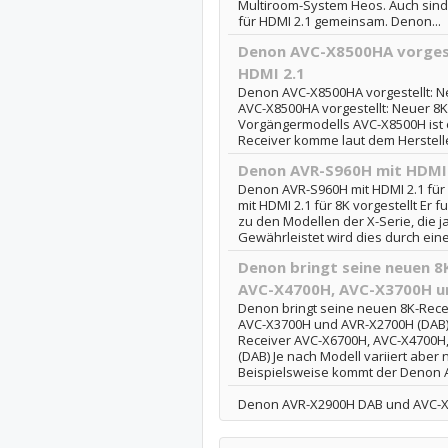
Multiroom-System Heos. Auch sind
für HDMI 2.1 gemeinsam. Denon...
Denon AVC-X8500HA vorgest
HDMI 2.1
Denon AVC-X8500HA vorgestellt: N
AVC-X8500HA vorgestellt: Neuer 8K
Vorgängermodells AVC-X8500H ist e
Receiver komme laut dem Herstelle
Denon AVR-S960H mit HDMI 2
Denon AVR-S960H mit HDMI 2.1 für 
mit HDMI 2.1 für 8K vorgestellt Er f
zu den Modellen der X-Serie, die ja
Gewährleistet wird dies durch eine
Denon bringt seine neuen 8
AVC-X4700H, AVC-X3700H u
Denon bringt seine neuen 8K-Rece
AVC-X3700H und AVR-X2700H (DAB):
Receiver AVC-X6700H, AVC-X4700H
(DAB) Je nach Modell variiert aber
Beispielsweise kommt der Denon A
Denon AVR-X2900H DAB und AVC-X3