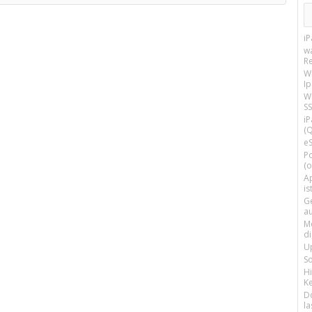
i
w
R
W
I
Wi
SS
i
(Q
e
P
(o
Ap
is
G
a
M
d
U
S
H
Ke
D
la