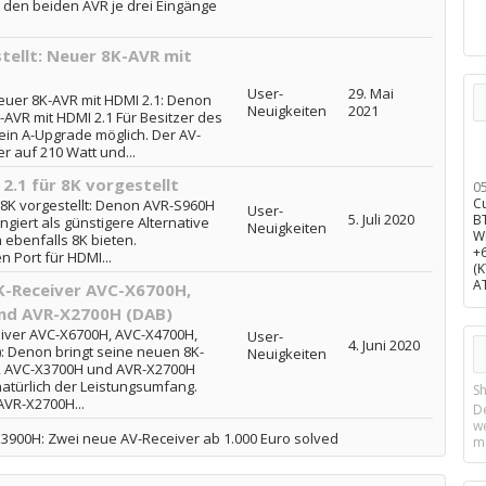
 den beiden AVR je drei Eingänge
ellt: Neuer 8K-AVR mit
User-
29. Mai
euer 8K-AVR mit HDMI 2.1: Denon
Neuigkeiten
2021
-AVR mit HDMI 2.1 Für Besitzer des
in A-Upgrade möglich. Der AV-
r auf 210 Watt und...
.1 für 8K vorgestellt
0
C
8K vorgestellt: Denon AVR-S960H
User-
5. Juli 2020
B
ungiert als günstigere Alternative
Neuigkeiten
W
 ebenfalls 8K bieten.
+
n Port für HDMI...
(
A
K-Receiver AVC-X6700H,
nd AVR-X2700H (DAB)
iver AVC-X6700H, AVC-X4700H,
User-
4. Juni 2020
 Denon bringt seine neuen 8K-
Neuigkeiten
, AVC-X3700H und AVR-X2700H
 natürlich der Leistungsumfang.
Sh
VR-X2700H...
D
w
900H: Zwei neue AV-Receiver ab 1.000 Euro solved
m