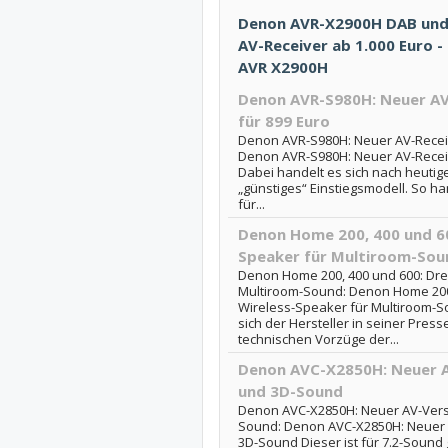
Denon AVR-X2900H DAB und
AV-Receiver ab 1.000 Euro -
AVR X2900H
Denon AVR-S980H: Neuer AV
für 899 Euro
Denon AVR-S980H: Neuer AV-Receiv
Denon AVR-S980H: Neuer AV-Receiv
Dabei handelt es sich nach heuti
„günstiges“ Einstiegsmodell. So ha
für...
Denon Home 200, 400 und 60
Speaker für Multiroom-Sou
Denon Home 200, 400 und 600: Dre
Multiroom-Sound: Denon Home 200,
Wireless-Speaker für Multiroom-
sich der Hersteller in seiner Pre
technischen Vorzüge der...
Denon AVC-X2850H: Neuer A
und 3D-Sound
Denon AVC-X2850H: Neuer AV-Verst
Sound: Denon AVC-X2850H: Neuer A
3D-Sound Dieser ist für 7.2-Sound