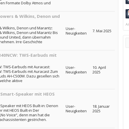
ven Formate Dolby Atmos und
wers & Wilkins, Denon und
Ar
 Wilkins, Denon und Marantz:
User-
7. Mai 2025
 Wilkins, Denon und Marantz Bis
Neuigkeiten
Sound United, dann übernahm
nehmen. Irre Geschichte
840NCW: TWS-Earbuds mit
 TWS-Earbuds mit Auracast:
User-
10. April
 TWS-Earbuds mit Auracast Zum
Neuigkeiten
2025
uds AH-C500W. Dazu gesellen sich
elche aktive
 Smart-Speaker mit HEOS
peaker mit HEOS Built-in: Denon
User-
18. Januar
 mit HEOS Built-in Der
Neuigkeiten
2025
„No Voice“, denn man hat die
achassistenten gestrichen.