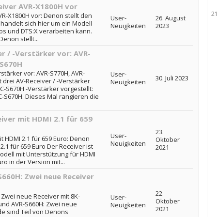
eiver AVR-X1800H vor
2
VR-X1800H vor: Denon stellt den
User-
26. August
handelt sich hier um ein Modell
Neuigkeiten
2023
os und DTS:X verarbeiten kann.
enon stellt...
r / -Verstärker vor: AVR-
-S670H
erstärker vor: AVR-S770H, AVR-
User-
30. Juli 2023
drei AV-Receiver / -Verstärker
Neuigkeiten
-S670H -Verstärker vorgestellt:
-S670H. Dieses Mal rangieren die
ver mit HDMI 2.1 für 659
23.
User-
 HDMI 2.1 für 659 Euro: Denon
Oktober
Neuigkeiten
.1 für 659 Euro Der Receiver ist
2021
odell mit Unterstützung für HDMI
o in der Version mit...
660H: Zwei neue Receiver
22.
Zwei neue Receiver mit 8K-
User-
Oktober
und AVR-S660H: Zwei neue
Neuigkeiten
2021
de sind Teil von Denons