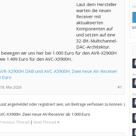
Laut dem Hersteller
H
warten die neuen
Receiver mit
aktualisierten
b
Komponenten auf
und setzen auf eine
32-Bit-Multichannel-
DAC-Architektur.
ch bewegen wir uns hier bei 1.000 Euro für den AVR-X2900H
ie 1.499 Euro für den AVC-X3900H..
VR-X2900H DAB und AVC-X3900H: Zwei neue AV-Receiver
Ar
0 Euro
18. Mai 2026
#1
Ar
sst angemeldet oder registriert sein, um Beiträge verfassen zu können. )
C-X3900H: Zwei neue AV-Receiver ab 1.000 Euro
Previous Thread
|
Next Thread
>