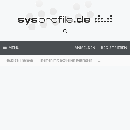
MENU
ANMELDEN
REGISTRIEREN
Heutige Themen
Themen mit aktuellen Beiträgen
...