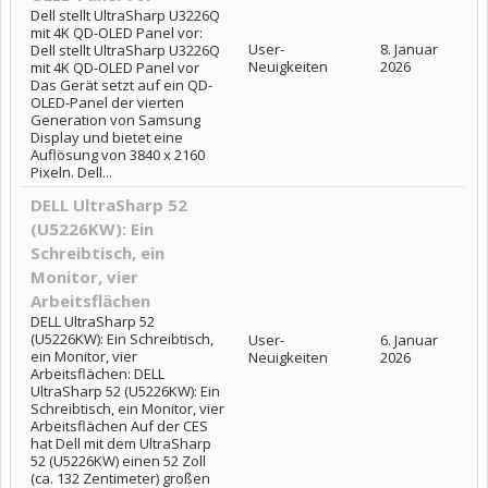
Dell stellt UltraSharp U3226Q
mit 4K QD-OLED Panel vor:
User-
8. Januar
Dell stellt UltraSharp U3226Q
Neuigkeiten
2026
mit 4K QD-OLED Panel vor
Das Gerät setzt auf ein QD-
OLED-Panel der vierten
Generation von Samsung
Display und bietet eine
Auflösung von 3840 x 2160
Pixeln. Dell...
DELL UltraSharp 52
(U5226KW): Ein
Schreibtisch, ein
Monitor, vier
Arbeitsflächen
DELL UltraSharp 52
(U5226KW): Ein Schreibtisch,
User-
6. Januar
ein Monitor, vier
Neuigkeiten
2026
Arbeitsflächen: DELL
UltraSharp 52 (U5226KW): Ein
Schreibtisch, ein Monitor, vier
Arbeitsflächen Auf der CES
hat Dell mit dem UltraSharp
52 (U5226KW) einen 52 Zoll
(ca. 132 Zentimeter) großen