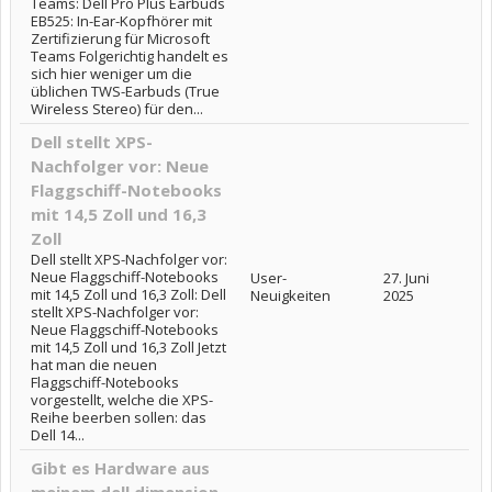
Teams: Dell Pro Plus Earbuds
EB525: In-Ear-Kopfhörer mit
Zertifizierung für Microsoft
Teams Folgerichtig handelt es
sich hier weniger um die
üblichen TWS-Earbuds (True
Wireless Stereo) für den...
Dell stellt XPS-
Nachfolger vor: Neue
Flaggschiff-Notebooks
mit 14,5 Zoll und 16,3
Zoll
Dell stellt XPS-Nachfolger vor:
Neue Flaggschiff-Notebooks
User-
27. Juni
mit 14,5 Zoll und 16,3 Zoll: Dell
Neuigkeiten
2025
stellt XPS-Nachfolger vor:
Neue Flaggschiff-Notebooks
mit 14,5 Zoll und 16,3 Zoll Jetzt
hat man die neuen
Flaggschiff-Notebooks
vorgestellt, welche die XPS-
Reihe beerben sollen: das
Dell 14...
Gibt es Hardware aus
meinem dell dimension