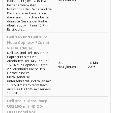
Dell XPS 13 (DX13260): Die
bisher schlanksten
Notebooks der Reihe sind da
Der Hersteller bewirbt sie
dann auch forsch als bisher
dünnste Geräte der Reihe
überhaupt – mit nur 12,7 mm
Es gibt die...
Dell 14S und Dell 16S:
Neue Copilot+ PCs mit
viel Ausdauer
Dell 14S und Dell 16S: Neue
Copilot+ PCs mit viel
Ausdauer: Dell 14S und Dell
User-
16. Mai
16S: Neue Copilot+ PCs mit
Neuigkeiten
2026
viel Ausdauer Die neuen
Geräte sind im
Metallgehäuse
untergebracht und fallen mit
15,3 Millimetern recht flach
aus. Das Dell 14S mit seinem
14 Zoll...
Dell stellt UltraSharp
U3226Q mit 4K QD-
OLED Panel vor