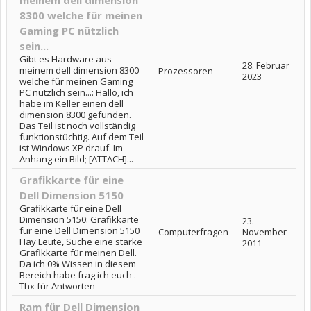
8300 welche für meinen
Gaming PC nützlich
sein...
Gibt es Hardware aus
28. Februar
meinem dell dimension 8300
Prozessoren
2023
welche für meinen Gaming
PC nützlich sein...: Hallo, ich
habe im Keller einen dell
dimension 8300 gefunden.
Das Teil ist noch vollständig
funktionstüchtig. Auf dem Teil
ist Windows XP drauf. Im
Anhang ein Bild; [ATTACH]...
Grafikkarte für eine
Dell Dimension 5150
Grafikkarte für eine Dell
Dimension 5150: Grafikkarte
23.
für eine Dell Dimension 5150
Computerfragen
November
Hay Leute, Suche eine starke
2011
Grafikkarte für meinen Dell.
Da ich 0% Wissen in diesem
Bereich habe frag ich euch .
Thx für Antworten
Ram für Dell Dimension