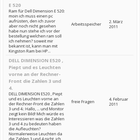
E 520
Ram für Dell Dimension E 520:
moin ich muss einen pc
aufrüsten, den ich zuvor
2. März
Arbeitsspeicher
aber noch nicht gesehen
2011
habe nun stehe ich vor der
bestellung welchen ram soll
ich nehmen? soweit mir
bekannt ist, kann man mit
Kingston Ram bei HP...
DELL DIMENSION E520 ,
Piept und es Leuchten
vorne an der Rechner-
Front die Zahlen 3 und
4.
DELL DIMENSION E520 , Piept
und es Leuchten vorne an
4. Februar
freie Fragen
der Rechner-Front die Zahlen
2011
3 und 4.: Hallo, ... und Monitor
zeigt kein Bild! Mich würde es
Interessieren was die Zahlen
3 und 4 zu bedeuten haben
die Aufleuchten?
Normalerweise Leuchten da
die Zahlen 3 und 4 nicht, ich