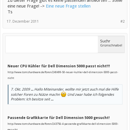
Zu dieser Frage gibt es keine passenden antworten ... Stelle
eine neue Frage! ->
Eine neue Frage stellen
Ts
17. Dezember 2011
#2
Suchr
Grünschnabel
Neuer CPU Kühler für Dell Dimension 5000 passt nicht!!!
http://www.tomshardware.de/foren/240499-50-neuer-kuhler-dell-dimension-5000-passt-
nicht
7. Okt. 2009
...
Hallo Miteinander, wollte mir jetzt auch mal die Hilfe
solcher Foren zu Nütze machn
Und zwar habe ich folgendes
Problem: Ich besitze seit
...
Passende Grafikkarte für Dell Dimension 5000 gesucht!
http://www.tomshardware.de/foren/243756-4-passende-grafikkarte-dell-dimension-5000-
gesucht