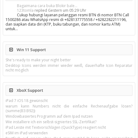
Bagaimana cara buka Blokir bale...
123tomla
replied
Gestern um 05:29 Uhr
Cukup hubungi layanan pelanggan resmi BTN di nomor BTN Call
1500286 atau WhatsApp resmi di +628137775558 / +6282282211196,
dan siapkan data diri (KTP, buku tabungan, dan nomor kartu ATM)
untuk…
Win 11 Support
She's ready to make your night better
Desktop Icons werden immer wieder weiß, dauerhafte Icon Reparatur
nicht möglich
XboX Support
iPad 7 iOS 18 gewünscht
warum kann Numbers nicht die einfache Rechenaufgabe lösen?
(summe(B3:B92))
Windowbasiertes Programm auf dem Ipad nutzen
Wie installiere ich ein selbst-signiertes SSL-Zertifikat?
iPad Leiste mit Textvorschlägen (QuickType) reagiert nicht
eSIM im iPad verwenden