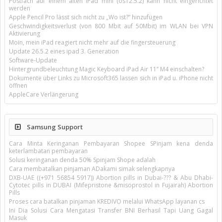
Postfach auf einem alten iPad mini (os12.5.2) kann nicht eingerichtet
werden
Apple Pencil Pro lässt sich nicht zu „Wo ist?“ hinzufügen
Geschwindigkeitsverlust (von 800 Mbit auf 50Mbit) im WLAN bei VPN
Aktivierung
Moin, mein iPad reagiert nicht mehr auf die fingersteuerung
Update 26.5.2 eines ipad 3. Generation
Software-Update
Hintergrundbeleuchtung Magic Keyboard iPad Air 11’’ M4 einschalten?
Dokumente über Links zu Microsoft365 lassen sich in iPad u. iPhone nicht
öffnen
AppleCare Verlängerung
Samsung Support
Cara Minta Keringanan Pembayaran Shopee SPinjam kena denda
keterlambatan pembayaran
Solusi keringanan denda 50% Spinjam Shope adalah
Cara membatalkan pinjaman ADakami simak selengkapnya
DXB-UAE ((+971 56854 5917)) Abortion pills in Dubai-??? & Abu Dhabi-
Cytotec pills in DUBAI (Mifepristone &misoprostol in Fujairah) Abortion
Pills
Proses cara batalkan pinjaman KREDIVO melalui WhatsApp layanan cs
Ini Dia Solusi Cara Mengatasi Transfer BNI Berhasil Tapi Uang Gagal
Masuk