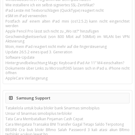
Wie installiere ich ein selbst-signiertes SSL-Zertifikat?
iPad Leiste mit Textvorschlägen (QuickType) reagiert nicht
eSIM im iPad verwenden
Postfach auf einem alten iPad mini (os12.5.2) kann nicht eingerichtet
werden
Apple Pencil Pro lässt sich nicht zu „Wo ist?“ hinzufügen
Geschwindigkeitsverlust (von 800 Mbit auf 50Mbit) im WLAN bei VPN
Aktivierung
Moin, mein iPad reagiert nicht mehr auf die fingersteuerung
Update 26.5.2 eines ipad 3. Generation
Software-Update
Hintergrundbeleuchtung Magic Keyboard iPad Air 11’’ M4 einschalten?
Dokumente über Links zu Microsoft365 lassen sich in iPad u. iPhone nicht
öffnen
AppleCare Verlängerung
Samsung Support
Tatakelola untuk buka blokir bank Sinarmas simobiplus
Unsur id Sinarmas simobiplus terblokir
Tata Cara Membatalkan Pinjaman Cash Cepat
Cara Mengatasi Transaksi BNI Transfer Gagal Tetapi Saldo Terpotong
BEGINI Cra buk blokr BRmo Salah Password 3 kali atasi akun BRmo
terblokr +cukup lewat hp