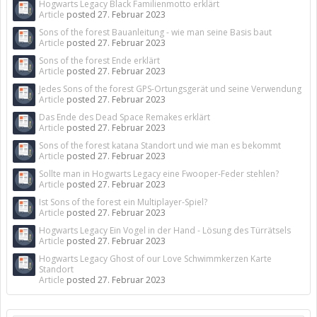
Hogwarts Legacy Black Familienmotto erklärt
Article
posted
27. Februar 2023
Sons of the forest Bauanleitung - wie man seine Basis baut
Article
posted
27. Februar 2023
Sons of the forest Ende erklärt
Article
posted
27. Februar 2023
Jedes Sons of the forest GPS-Ortungsgerät und seine Verwendung
Article
posted
27. Februar 2023
Das Ende des Dead Space Remakes erklärt
Article
posted
27. Februar 2023
Sons of the forest katana Standort und wie man es bekommt
Article
posted
27. Februar 2023
Sollte man in Hogwarts Legacy eine Fwooper-Feder stehlen?
Article
posted
27. Februar 2023
Ist Sons of the forest ein Multiplayer-Spiel?
Article
posted
27. Februar 2023
Hogwarts Legacy Ein Vogel in der Hand - Lösung des Türrätsels
Article
posted
27. Februar 2023
Hogwarts Legacy Ghost of our Love Schwimmkerzen Karte
Standort
Article
posted
27. Februar 2023