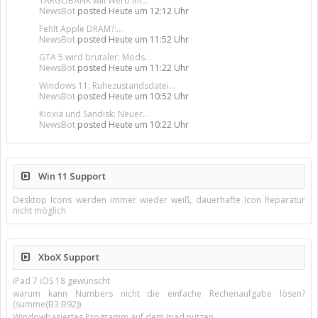
TARGOBANK will Wero im...
NewsBot
posted
Heute um 12:12 Uhr
Fehlt Apple DRAM?:...
NewsBot
posted
Heute um 11:52 Uhr
GTA 5 wird brutaler: Mods...
NewsBot
posted
Heute um 11:22 Uhr
Windows 11: Ruhezustandsdatei...
NewsBot
posted
Heute um 10:52 Uhr
Kioxia und Sandisk: Neuer...
NewsBot
posted
Heute um 10:22 Uhr
Win 11 Support
Desktop Icons werden immer wieder weiß, dauerhafte Icon Reparatur
nicht möglich
XboX Support
iPad 7 iOS 18 gewünscht
warum kann Numbers nicht die einfache Rechenaufgabe lösen?
(summe(B3:B92))
Windowbasiertes Programm auf dem Ipad nutzen