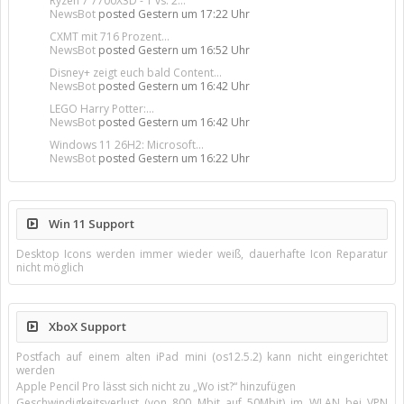
Ryzen 7 7700X3D - 1 vs. 2...
NewsBot
posted
Gestern um 17:22 Uhr
CXMT mit 716 Prozent...
NewsBot
posted
Gestern um 16:52 Uhr
Disney+ zeigt euch bald Content...
NewsBot
posted
Gestern um 16:42 Uhr
LEGO Harry Potter:...
NewsBot
posted
Gestern um 16:42 Uhr
Windows 11 26H2: Microsoft...
NewsBot
posted
Gestern um 16:22 Uhr
Win 11 Support
Desktop Icons werden immer wieder weiß, dauerhafte Icon Reparatur
nicht möglich
XboX Support
Postfach auf einem alten iPad mini (os12.5.2) kann nicht eingerichtet
werden
Apple Pencil Pro lässt sich nicht zu „Wo ist?“ hinzufügen
Geschwindigkeitsverlust (von 800 Mbit auf 50Mbit) im WLAN bei VPN