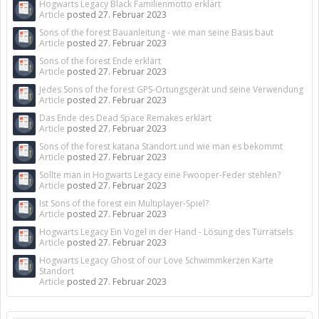
Hogwarts Legacy Black Familienmotto erklärt
Article
posted
27. Februar 2023
Sons of the forest Bauanleitung - wie man seine Basis baut
Article
posted
27. Februar 2023
Sons of the forest Ende erklärt
Article
posted
27. Februar 2023
Jedes Sons of the forest GPS-Ortungsgerät und seine Verwendung
Article
posted
27. Februar 2023
Das Ende des Dead Space Remakes erklärt
Article
posted
27. Februar 2023
Sons of the forest katana Standort und wie man es bekommt
Article
posted
27. Februar 2023
Sollte man in Hogwarts Legacy eine Fwooper-Feder stehlen?
Article
posted
27. Februar 2023
Ist Sons of the forest ein Multiplayer-Spiel?
Article
posted
27. Februar 2023
Hogwarts Legacy Ein Vogel in der Hand - Lösung des Türrätsels
Article
posted
27. Februar 2023
Hogwarts Legacy Ghost of our Love Schwimmkerzen Karte
Standort
Article
posted
27. Februar 2023