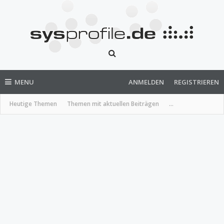
MENU
ANMELDEN
REGISTRIEREN
Heutige Themen
Themen mit aktuellen Beiträgen
...