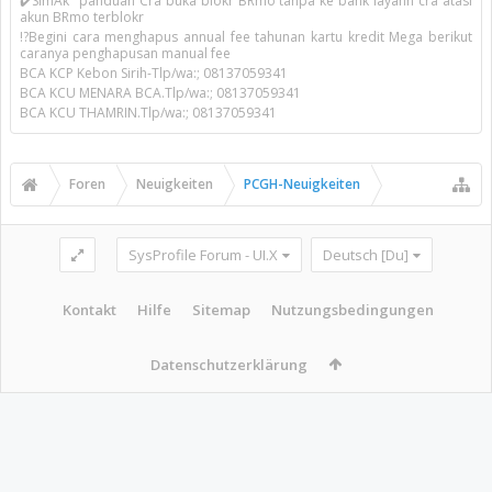
✔️SimAk" panduan Cra buka blokr BRmo tanpa ke bank layann cra atasi
akun BRmo terblokr
!?Begini cara menghapus annual fee tahunan kartu kredit Mega berikut
caranya penghapusan manual fee
BCA KCP Kebon Sirih-Tlp/wa:; 08137059341
BCA KCU MENARA BCA.Tlp/wa:; 08137059341
BCA KCU THAMRIN.Tlp/wa:; 08137059341
Foren
Neuigkeiten
PCGH-Neuigkeiten
SysProfile Forum - UI.X
Deutsch [Du]
Kontakt
Hilfe
Sitemap
Nutzungsbedingungen
Datenschutzerklärung