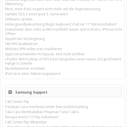
Aktivierung
Moin, mein iPad reagiert nicht mehr auf die fingersteuerung
Update 26.5.2 eines ipad 3. Generation
Software-Update
Hintergrundbeleuchtung Magic Keyboard iPad Air 11’’ M4 einschalten?
Dokumente über Links zu Microsoft365 lassen sich in iPad u. iPhone nicht
öffnen
AppleCare Verlängerung
SIM-PIN deaktivieren
Welches VPN sollte man installieren
Apps verschwinden im Exposé, sind nicht sichtbar
I-PadAir Wifi+Celluar A1475 beim Einspielen eines neuen iOS gescheitert,
Hänge in Schleife
Modellnummer ermitteln
iPad ist in einer Aktivierungssperre
Samsung Support
Call Center Flip
Panduan Cara membuka blokir bws mobile banking
Tata Cara Membatalkan Pinjaman Tunai Cakra
Berapa nomor CS Flip Indonesia?
Call Center Flip WhatsApp