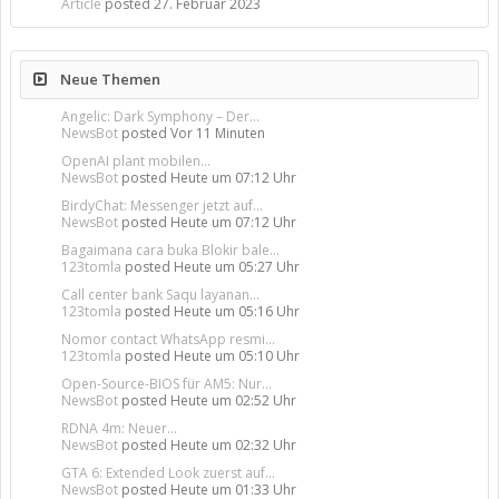
Article
posted
27. Februar 2023
Neue Themen
Angelic: Dark Symphony – Der...
NewsBot
posted
Vor 11 Minuten
OpenAI plant mobilen...
NewsBot
posted
Heute um 07:12 Uhr
BirdyChat: Messenger jetzt auf...
NewsBot
posted
Heute um 07:12 Uhr
Bagaimana cara buka Blokir bale...
123tomla
posted
Heute um 05:27 Uhr
Call center bank Saqu layanan...
123tomla
posted
Heute um 05:16 Uhr
Nomor contact WhatsApp resmi...
123tomla
posted
Heute um 05:10 Uhr
Open-Source-BIOS für AM5: Nur...
NewsBot
posted
Heute um 02:52 Uhr
RDNA 4m: Neuer...
NewsBot
posted
Heute um 02:32 Uhr
GTA 6: Extended Look zuerst auf...
NewsBot
posted
Heute um 01:33 Uhr