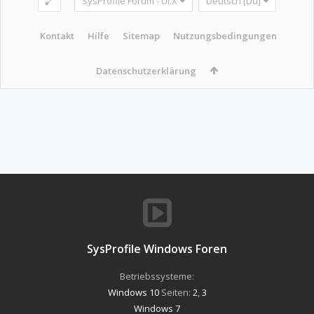
SysProfile Forum - UI.X
Deutsch [Du]
Kontakt
Hilfe
Sitemap
Nutzungsbedingungen
Datenschutzerklärung
SysProfile Windows Foren
Betriebssysteme:
Windows 10
Seiten:
2
,
3
Windows 7