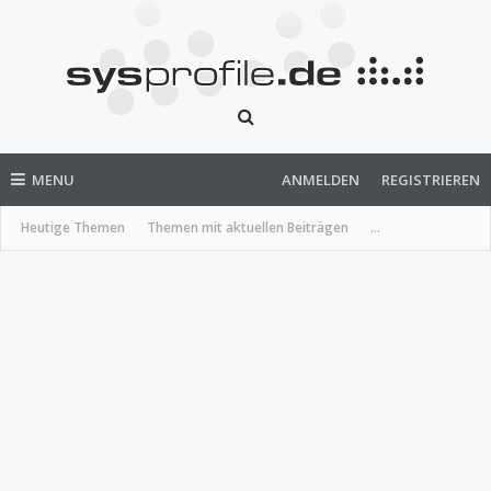
MENU
ANMELDEN
REGISTRIEREN
Heutige Themen
Themen mit aktuellen Beiträgen
...