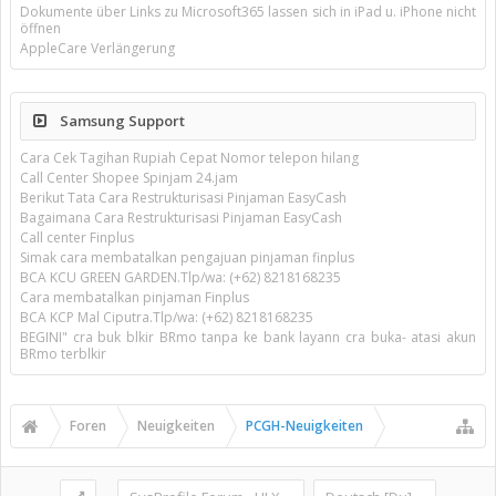
Dokumente über Links zu Microsoft365 lassen sich in iPad u. iPhone nicht
öffnen
AppleCare Verlängerung
Samsung Support
Cara Cek Tagihan Rupiah Cepat Nomor telepon hilang
Call Center Shopee Spinjam 24.jam
Berikut Tata Cara Restrukturisasi Pinjaman EasyCash
Bagaimana Cara Restrukturisasi Pinjaman EasyCash
Call center Finplus
Simak cara membatalkan pengajuan pinjaman finplus
BCA KCU GREEN GARDEN.Tlp/wa: (+62) 8218168235
Cara membatalkan pinjaman Finplus
BCA KCP Mal Ciputra.Tlp/wa: (+62) 8218168235
BEGINI" cra buk blkir BRmo tanpa ke bank layann cra buka- atasi akun
BRmo terblkir
Foren
Neuigkeiten
PCGH-Neuigkeiten