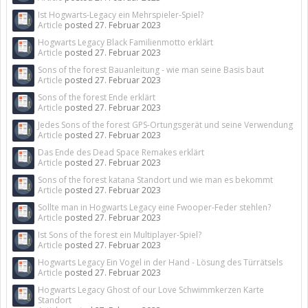
Ist Hogwarts-Legacy ein Mehrspieler-Spiel?
Article
posted
27. Februar 2023
Hogwarts Legacy Black Familienmotto erklärt
Article
posted
27. Februar 2023
Sons of the forest Bauanleitung - wie man seine Basis baut
Article
posted
27. Februar 2023
Sons of the forest Ende erklärt
Article
posted
27. Februar 2023
Jedes Sons of the forest GPS-Ortungsgerät und seine Verwendung
Article
posted
27. Februar 2023
Das Ende des Dead Space Remakes erklärt
Article
posted
27. Februar 2023
Sons of the forest katana Standort und wie man es bekommt
Article
posted
27. Februar 2023
Sollte man in Hogwarts Legacy eine Fwooper-Feder stehlen?
Article
posted
27. Februar 2023
Ist Sons of the forest ein Multiplayer-Spiel?
Article
posted
27. Februar 2023
Hogwarts Legacy Ein Vogel in der Hand - Lösung des Türrätsels
Article
posted
27. Februar 2023
Hogwarts Legacy Ghost of our Love Schwimmkerzen Karte
Standort