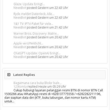
Glaze: Update bringt...
NewsBot
posted
Gestern um 22:43 Uhr
Ryde meldet Datenleck: Alle...
NewsBot
posted
Gestern um 22:43 Uhr
1&1 TV: IPTV-Paket für viele...
NewsBot
posted
Gestern um 21:42 Uhr
Warner Bros. Discovery: Matrix...
NewsBot
posted
Gestern um 20:42 Uhr
Apple veröffentlicht...
NewsBot
posted
Gestern um 20:42 Uhr
ChatGPT-Update: OpenAI bringt...
NewsBot
posted
Gestern um 20:42 Uhr
Latest Replies
Bagaimana cara buka Blokir bale...
123tomla
replied
Heute um 05:29 Uhr
Cukup hubungi layanan pelanggan resmi BTN di nomor BTN Call
1500286 atau WhatsApp resmi di +628137775558 / +6282282211196,
dan siapkan data diri (KTP, buku tabungan, dan nomor kartu ATM)
untuk…