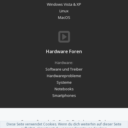
Windows Vista & XP
Linux
MacOS
Hardware Foren
Hardware:
Software und Treiber
Hardwareprobleme
Systeme
Notebooks
Smartphones
Forum software by XenForo™
-
Deutsch von xenDach
Diese Seite verwendet Cookies. Wenn du dich weiterhin auf dieser Seite
Theme designed by
ThemeHouse
.