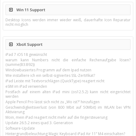
Win 11 Support
Desktop Icons werden immer wieder weiß, dauerhafte Icon Reparatur
nicht möglich
XboX Support
iPad 7 iOS 18 gewünscht
warum kann Numbers nicht die einfache Rechenaufgabe lösen?
(summe(B3:B92))
Windowbasiertes Programm auf dem Ipad nutzen
Wie installiere ich ein selbst-signiertes SSL-Zertifikat?
iPad Leiste mit Textvorschlägen (QuickType) reagiert nicht
eSIM im iPad verwenden
Postfach auf einem alten iPad mini (os12.5.2) kann nicht eingerichtet
werden
Apple Pencil Pro lässt sich nicht zu „Wo ist?“ hinzufügen
Geschwindigkeitsverlust (von 800 Mbit auf 50Mbit) im WLAN bei VPN
Aktivierung
Moin, mein iPad reagiert nicht mehr auf die fingersteuerung
Update 26.5.2 eines ipad 3. Generation
Software-Update
Hintergrundbeleuchtung Magic Keyboard iPad Air 11’’ M4 einschalten?