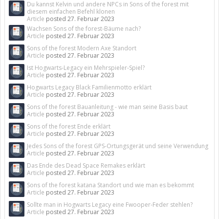
Du kannst Kelvin und andere NPCs in Sons of the forest mit
diesem einfachen Befehl klonen
Article
posted
27. Februar 2023
Wachsen Sons of the forest-Bäume nach?
Article
posted
27. Februar 2023
Sons of the forest Modern Axe Standort
Article
posted
27. Februar 2023
Ist Hogwarts-Legacy ein Mehrspieler-Spiel?
Article
posted
27. Februar 2023
Hogwarts Legacy Black Familienmotto erklärt
Article
posted
27. Februar 2023
Sons of the forest Bauanleitung - wie man seine Basis baut
Article
posted
27. Februar 2023
Sons of the forest Ende erklärt
Article
posted
27. Februar 2023
Jedes Sons of the forest GPS-Ortungsgerät und seine Verwendung
Article
posted
27. Februar 2023
Das Ende des Dead Space Remakes erklärt
Article
posted
27. Februar 2023
Sons of the forest katana Standort und wie man es bekommt
Article
posted
27. Februar 2023
Sollte man in Hogwarts Legacy eine Fwooper-Feder stehlen?
Article
posted
27. Februar 2023