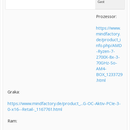
Gast
Prozessor:
https://www.
mindfactory.
de/product_i
nfo.php/AMD
-Ryzen-7-
2700X-8x-3-
70GHz-So-
AM4-
BOX_1233729
.html
Graka:
https://www.mindfactory.de/product_...G-OC-Aktiv-PCIe-3-
0-x16--Retail-_1167761.html
Ram: