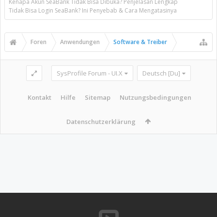
Kenapa Akun SeaBank Tidak Bisa Dibuka? Penjelasan Lengkap
Tidak Bisa Login SeaBank? Ini Penyebab & Cara Mengatasinya
Foren
Anwendungen
Software & Treiber
SysProfile Forum - UI.X
Deutsch [Du]
Kontakt
Hilfe
Sitemap
Nutzungsbedingungen
Datenschutzerklärung