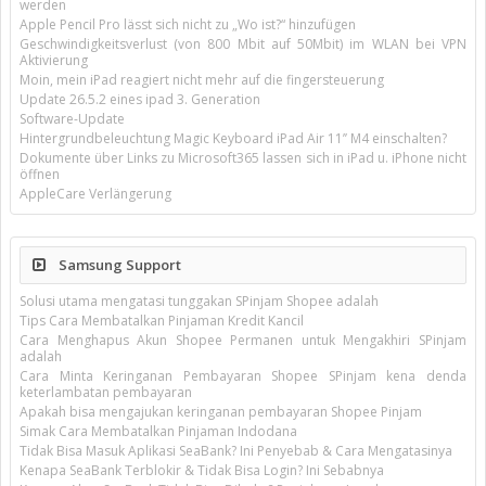
werden
Apple Pencil Pro lässt sich nicht zu „Wo ist?“ hinzufügen
Geschwindigkeitsverlust (von 800 Mbit auf 50Mbit) im WLAN bei VPN
Aktivierung
Moin, mein iPad reagiert nicht mehr auf die fingersteuerung
Update 26.5.2 eines ipad 3. Generation
Software-Update
Hintergrundbeleuchtung Magic Keyboard iPad Air 11’’ M4 einschalten?
Dokumente über Links zu Microsoft365 lassen sich in iPad u. iPhone nicht
öffnen
AppleCare Verlängerung
Samsung Support
Solusi utama mengatasi tunggakan SPinjam Shopee adalah
Tips Cara Membatalkan Pinjaman Kredit Kancil
Cara Menghapus Akun Shopee Permanen untuk Mengakhiri SPinjam
adalah
Cara Minta Keringanan Pembayaran Shopee SPinjam kena denda
keterlambatan pembayaran
Apakah bisa mengajukan keringanan pembayaran Shopee Pinjam
Simak Cara Membatalkan Pinjaman Indodana
Tidak Bisa Masuk Aplikasi SeaBank? Ini Penyebab & Cara Mengatasinya
Kenapa SeaBank Terblokir & Tidak Bisa Login? Ini Sebabnya