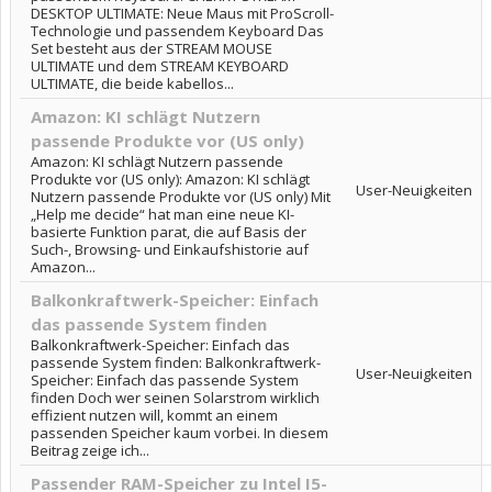
DESKTOP ULTIMATE: Neue Maus mit ProScroll-
Technologie und passendem Keyboard Das
Set besteht aus der STREAM MOUSE
ULTIMATE und dem STREAM KEYBOARD
ULTIMATE, die beide kabellos...
Amazon: KI schlägt Nutzern
passende Produkte vor (US only)
Amazon: KI schlägt Nutzern passende
Produkte vor (US only): Amazon: KI schlägt
User-Neuigkeiten
Nutzern passende Produkte vor (US only) Mit
„Help me decide“ hat man eine neue KI-
basierte Funktion parat, die auf Basis der
Such-, Browsing- und Einkaufshistorie auf
Amazon...
Balkonkraftwerk-Speicher: Einfach
das passende System finden
Balkonkraftwerk-Speicher: Einfach das
passende System finden: Balkonkraftwerk-
User-Neuigkeiten
Speicher: Einfach das passende System
finden Doch wer seinen Solarstrom wirklich
effizient nutzen will, kommt an einem
passenden Speicher kaum vorbei. In diesem
Beitrag zeige ich...
Passender RAM-Speicher zu Intel I5-