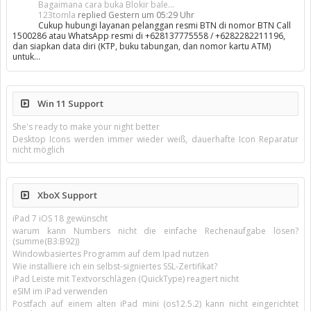
Bagaimana cara buka Blokir bale...
123tomla
replied
Gestern um 05:29 Uhr
Cukup hubungi layanan pelanggan resmi BTN di nomor BTN Call
1500286 atau WhatsApp resmi di +628137775558 / +6282282211196,
dan siapkan data diri (KTP, buku tabungan, dan nomor kartu ATM)
untuk…
Win 11 Support
She's ready to make your night better
Desktop Icons werden immer wieder weiß, dauerhafte Icon Reparatur
nicht möglich
XboX Support
iPad 7 iOS 18 gewünscht
warum kann Numbers nicht die einfache Rechenaufgabe lösen?
(summe(B3:B92))
Windowbasiertes Programm auf dem Ipad nutzen
Wie installiere ich ein selbst-signiertes SSL-Zertifikat?
iPad Leiste mit Textvorschlägen (QuickType) reagiert nicht
eSIM im iPad verwenden
Postfach auf einem alten iPad mini (os12.5.2) kann nicht eingerichtet