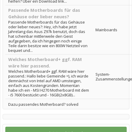
helfen? Über ein Download link...
Passende Motherboards für das
Gehäuse oder lieber neues?
Passende Motherboards für das Gehäuse
oder lieber neues?: Hey, ich habe jetzt
Mainboards
Jahrelang das Asus Z97k benutzt, doch das
hat scheinbar mittlerweile den Geist
aufgegeben, da ich hingegen noch einige
Teile darin besitze wie ein 800W Netzteil von
bequiet und...
Welches Motherboard+ ggf. RAM
wäre hier passend.
Welches Motherboard+ ggf. RAM wäre hier
System-
passend.: Hallo liebe Gemeinde =), ich würde
Zusammenstellung
demnächst von Intel auf AMD umsteigen,
einfach aus Kostengründen. Momentan
habe ich ein - MSI H270 Motherboard mit dem
- i5 7600 bestückt und - 16GB(2x8GB)...
Dazu passendes Motherboard? solved