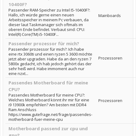
10400F?
Passender RAM-Speicher zu Intel I5-10400F?:
Hallo, ich würde gerne einen neuen
Mainboards
Arbeitsspeicher in meinem Pc verbauen, da
dieser laut Taskmanager sich oftmals im
oberen Ende befindet. Verbaut sind: CPU:
Intel(R) Core(TM) i5-10400F...
Passender prozessor für mich?
Passender prozessor für mich?: Ich habe
eine rtx 3060ti und einen ryzen 5 3600 möchte
Prozessoren
jetzt aber upgraden. Habe da an den ryzen 7
5800x gedacht, ich hab jedoch gehört das der
sehr heiß wird. Habe immoment auch nur
eine nzxt...
Passendes Motherboard für meine
CPU?
Passendes Motherboard für meine CPU?:
Welches Motherboard könnt ihr mir für eine
Prozessoren
i9 13900k empfehlen? Am besten mit DDR4
Ram Anschluss
https://www.gutefrage.net/frage/passendes-
motherboard-fuer-meine-cpu
Motherboard passend zur cpu und
gpu?