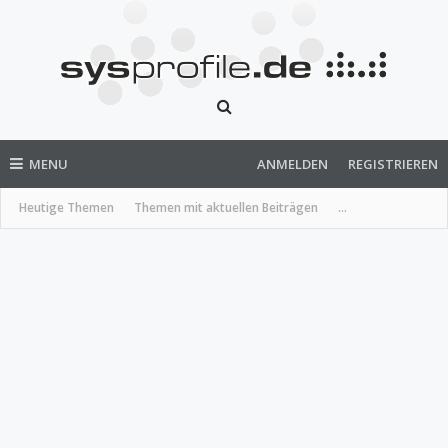
MENU
ANMELDEN
REGISTRIEREN
Heutige Themen
Themen mit aktuellen Beiträgen
...