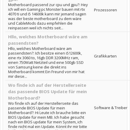
Motherboard passend zur cpu und gpu?: Hey
ich will ein Gaming pc Monster bauen mit rtx
Prozessoren
4070 ti und i5 14600k kann mir jemand sagen
was der beste motherboard zu dem wäre
und CableMods dazu empfehlen die
reinpassen weil ich nichts seit...
Hllo, welches Motherboard wäre am
passendsten?
Hllo, welches Motherboard wäre am
passendsten?: Ich besitze einen i512600k,
Grafikkarten
eine rtx 3060 to, 16gb DDR 3200MHz ram,
einen 750Watt Netzteil und eine 500gb SSD
von Samsung keine die direkt ins
Motherboard kommt Ein Freund von mir hat
mir diese...
Wo finde ich auf der Herstellerseite
das passende BIOS Update für mein
Motherboard?
Wo finde ich auf der Herstellerseite das
Software & Treiber
passende BIOS Update für mein
Motherboard?: Hi Leute ich brauche bitte ein
BIOS Update für mein MB. Ich habe gesucht
nach ein BIOS update für mein System, ich
finde nicht mal ein Update. Könnt ihr mir bitte