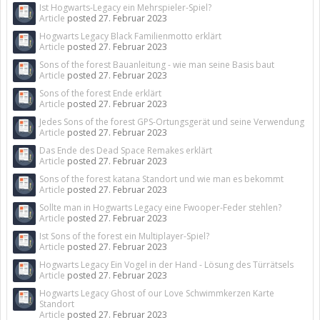
Ist Hogwarts-Legacy ein Mehrspieler-Spiel?
Article
posted
27. Februar 2023
Hogwarts Legacy Black Familienmotto erklärt
Article
posted
27. Februar 2023
Sons of the forest Bauanleitung - wie man seine Basis baut
Article
posted
27. Februar 2023
Sons of the forest Ende erklärt
Article
posted
27. Februar 2023
Jedes Sons of the forest GPS-Ortungsgerät und seine Verwendung
Article
posted
27. Februar 2023
Das Ende des Dead Space Remakes erklärt
Article
posted
27. Februar 2023
Sons of the forest katana Standort und wie man es bekommt
Article
posted
27. Februar 2023
Sollte man in Hogwarts Legacy eine Fwooper-Feder stehlen?
Article
posted
27. Februar 2023
Ist Sons of the forest ein Multiplayer-Spiel?
Article
posted
27. Februar 2023
Hogwarts Legacy Ein Vogel in der Hand - Lösung des Türrätsels
Article
posted
27. Februar 2023
Hogwarts Legacy Ghost of our Love Schwimmkerzen Karte
Standort
Article
posted
27. Februar 2023