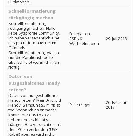
Funktionen...
Schnellformatierung
rückgängig machen
Schnellformatierung
rückgängig machen: Hallo
liebe Sysprofile Community,
Festplatten,
ich habe versehentlich eine
SSDs &
29. Juli 2018
Festplatte formatiert. Zum
Wechselmedien
Glück als
Schnellformatierung was ja
nur die Partitionstabelle
überschreibt wenn ich mich
richtig...
Daten von
ausgeshaltenes Handy
retten?
Daten von ausgeshaltenes
Handy retten?: Mein Android
26. Februar
freie Fragen
Handy (Samsung S3 mini) ist
2017
tod. Wenn ich es anmache
kommt nur das Logo zu
sehen und es bleibt so
hängen. Hab versucht es mit
dem PC zu verbinden (USB
Kabel) aber es wird nicht...