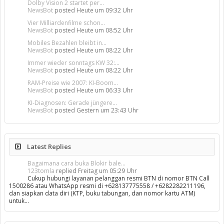
Dolby Vision 2 startet per...
NewsBot
posted
Heute um 09:32 Uhr
Vier Milliardenfilme schon...
NewsBot
posted
Heute um 08:52 Uhr
Mobiles Bezahlen bleibt in...
NewsBot
posted
Heute um 08:22 Uhr
Immer wieder sonntags KW 32:...
NewsBot
posted
Heute um 08:22 Uhr
RAM-Preise wie 2007: KI-Boom...
NewsBot
posted
Heute um 06:33 Uhr
KI-Diagnosen: Gerade jüngere...
NewsBot
posted
Gestern um 23:43 Uhr
Latest Replies
Bagaimana cara buka Blokir bale...
123tomla
replied
Freitag um 05:29 Uhr
Cukup hubungi layanan pelanggan resmi BTN di nomor BTN Call
1500286 atau WhatsApp resmi di +628137775558 / +6282282211196,
dan siapkan data diri (KTP, buku tabungan, dan nomor kartu ATM)
untuk…