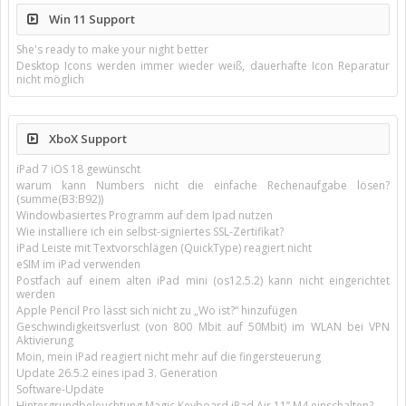
Win 11 Support
She's ready to make your night better
Desktop Icons werden immer wieder weiß, dauerhafte Icon Reparatur
nicht möglich
XboX Support
iPad 7 iOS 18 gewünscht
warum kann Numbers nicht die einfache Rechenaufgabe lösen?
(summe(B3:B92))
Windowbasiertes Programm auf dem Ipad nutzen
Wie installiere ich ein selbst-signiertes SSL-Zertifikat?
iPad Leiste mit Textvorschlägen (QuickType) reagiert nicht
eSIM im iPad verwenden
Postfach auf einem alten iPad mini (os12.5.2) kann nicht eingerichtet
werden
Apple Pencil Pro lässt sich nicht zu „Wo ist?“ hinzufügen
Geschwindigkeitsverlust (von 800 Mbit auf 50Mbit) im WLAN bei VPN
Aktivierung
Moin, mein iPad reagiert nicht mehr auf die fingersteuerung
Update 26.5.2 eines ipad 3. Generation
Software-Update
Hintergrundbeleuchtung Magic Keyboard iPad Air 11’’ M4 einschalten?