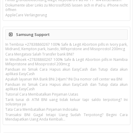
Dokumente über Links zu Microsoft365 lassen sich in iPad u. iPhone nicht
öffnen
AppleCare Verlängerung
Samsung Support
In Tembisa +27838860267 100% Safe & Legit Abortion pills in Ivory park,
Midrand, Kempton park, Isando, Mifepristone and Misoprostol 200mcg
Cara Mengatasi Salah Transfer bank BNI?
In Windhoek +27838860267 100% Safe & Legit Abortion pills in Namibia
Mifepristone and Misoprostol 200mcg
Panduan ini Simak Cara Hapus akun EasyCash dan Tutup data akun
aplikasi EasyCash
Apakah layanan WA Bank BNi 24Jam? INi Dia nomor cell center wa BNI
Panduan ini Simak Cara Hapus akun EasyCash dan Tutup data akun
aplikasi EasyCash
Tutorial Cara Membatalkan Pinjaman Uatas
Tarik tunai di ATM BNI uang tidak keluar tapi saldo terpotong? Ini
solusinya ya
Tata Cara Membatalkan Pinjaman Indosaku
Transaksi BNI Gagal tetapi Uang Sudah Terpotong? Begini Cara
Mendapatkan Uang Anda Kembali...