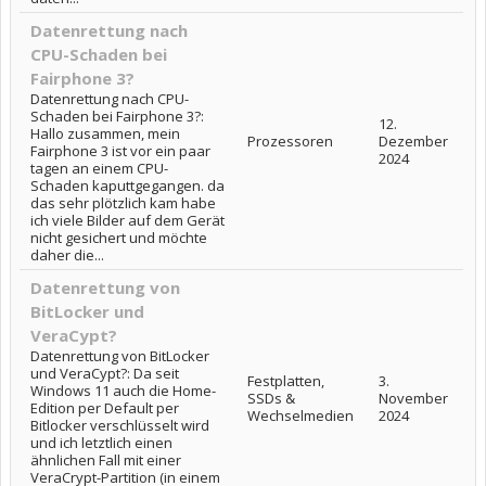
Datenrettung nach
CPU-Schaden bei
Fairphone 3?
Datenrettung nach CPU-
Schaden bei Fairphone 3?:
12.
Hallo zusammen, mein
Prozessoren
Dezember
Fairphone 3 ist vor ein paar
2024
tagen an einem CPU-
Schaden kaputtgegangen. da
das sehr plötzlich kam habe
ich viele Bilder auf dem Gerät
nicht gesichert und möchte
daher die...
Datenrettung von
BitLocker und
VeraCypt?
Datenrettung von BitLocker
und VeraCypt?: Da seit
Festplatten,
3.
Windows 11 auch die Home-
SSDs &
November
Edition per Default per
Wechselmedien
2024
Bitlocker verschlüsselt wird
und ich letztlich einen
ähnlichen Fall mit einer
VeraCrypt-Partition (in einem