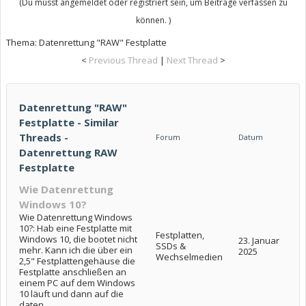
(Du musst angemeldet oder registriert sein, um Beiträge verfassen zu
können. )
Thema:
Datenrettung "RAW" Festplatte
<
Previous Thread
|
Next Thread
>
Datenrettung "RAW"
Festplatte - Similar
Threads -
Forum
Datum
Datenrettung RAW
Festplatte
Wie Datenrettung
Windows 10?
Wie Datenrettung Windows
10?: Hab eine Festplatte mit
Festplatten,
Windows 10, die bootet nicht
23. Januar
SSDs &
mehr. Kann ich die über ein
2025
Wechselmedien
2,5" Festplattengehäuse die
Festplatte anschließen an
einem PC auf dem Windows
10 läuft und dann auf die
daten...