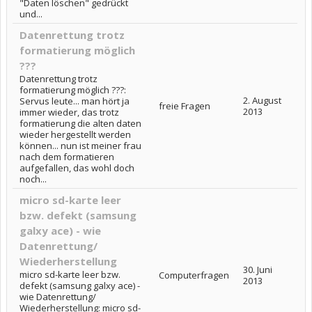
"Daten löschen" gedrückt
und...
Datenrettung trotz
formatierung möglich
???
Datenrettung trotz
formatierung möglich ???:
2. August
Servus leute... man hört ja
freie Fragen
2013
immer wieder, das trotz
formatierung die alten daten
wieder hergestellt werden
können... nun ist meiner frau
nach dem formatieren
aufgefallen, das wohl doch
noch...
micro sd-karte leer
bzw. defekt (samsung
galxy ace) - wie
Datenrettung/
Wiederherstellung
30. Juni
micro sd-karte leer bzw.
Computerfragen
2013
defekt (samsung galxy ace) -
wie Datenrettung/
Wiederherstellung: micro sd-