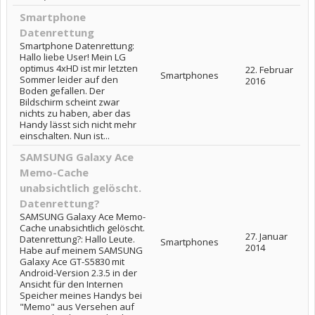
Smartphone
Datenrettung
Smartphone Datenrettung:
Hallo liebe User! Mein LG
optimus 4xHD ist mir letzten
22. Februar
Smartphones
Sommer leider auf den
2016
Boden gefallen. Der
Bildschirm scheint zwar
nichts zu haben, aber das
Handy lässt sich nicht mehr
einschalten. Nun ist...
SAMSUNG Galaxy Ace
Memo-Cache
unabsichtlich gelöscht.
Datenrettung?
SAMSUNG Galaxy Ace Memo-
Cache unabsichtlich gelöscht.
27. Januar
Datenrettung?: Hallo Leute.
Smartphones
2014
Habe auf meinem SAMSUNG
Galaxy Ace GT-S5830 mit
Android-Version 2.3.5 in der
Ansicht für den Internen
Speicher meines Handys bei
"Memo" aus Versehen auf