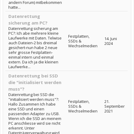
andern Forum) mitbekommen
hatte...
Datenrettung
sicherung am PC?
Datenrettung sicherung am
PC?: Ich abe mehrere kleine
Festplatten,
Laufwerke mit Daten. Telwise
14. Juni
SSDs &
auch Dateien-2 bis dreimal
2024
Wechselmedien
gesichert-nun habe 2 neue
sehr grosse Festplatten-
einmal intern und einmal
extern. Da ich ja die kleinen
Laufwerke...
Datenrettung bei SSD
die "initialisiert werden
muss"?
Datenrettung bei SSD die
"initialisiert werden muss"?:
Festplatten,
21.
Hallo Zusammen Ich habe
SSDs &
September
eine SSD und einen
Wechselmedien
2021
passenden Adapter zu USB.
Wenn ich die SSD an meinem
PC anschliesse wird sie nicht
erkennt. Unter
Datenträgerverwaltung wird