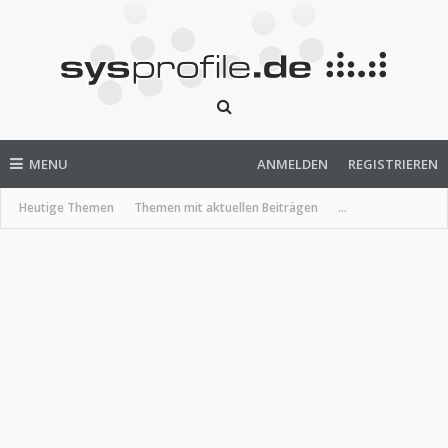
MENU
ANMELDEN
REGISTRIEREN
Heutige Themen
Themen mit aktuellen Beiträgen
...