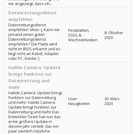
mir angezeigt, dass ich...
Datenrettungsdienst
empfehlen
Datenrettungsdienst
empfehlen: Moin :), Kann mir
Festplatten,
8. Oktober
jemand einen guten
SSDs &
2020
Datenrettungsdienst
Wechselmedien
empfehlen? Die Platte wird
nicht im BIOS erkannt und es
liegt nicht an Kabel, Adapter
oder PC. Danke :)
Halide Camera: Update
bringt Funktion zur
Datenrettung und
mehr
Halide Camera: Update bringt
Funktion zur Datenrettung
User-
30. März
und mehr: Halide Camera:
Neuigkeiten
2020
Update bringt Funktion zur
Datenrettung und mehr Das
Entwickler-Team hat nun das
erste größere Update in
diesem Jahr verteilt, das ein
paar ziemlich nützliche