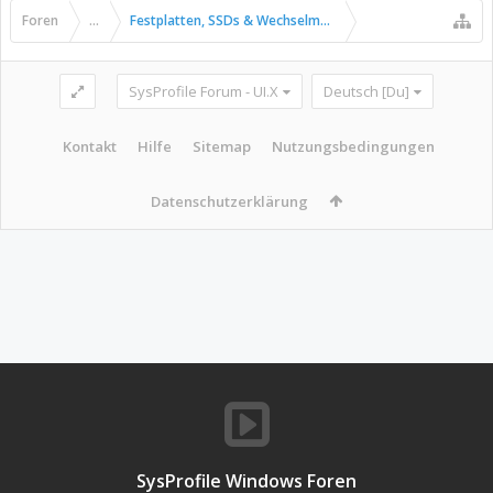
Foren
...
Festplatten, SSDs & Wechselmedien
SysProfile Forum - UI.X
Deutsch [Du]
Kontakt
Hilfe
Sitemap
Nutzungsbedingungen
Datenschutzerklärung
SysProfile Windows Foren