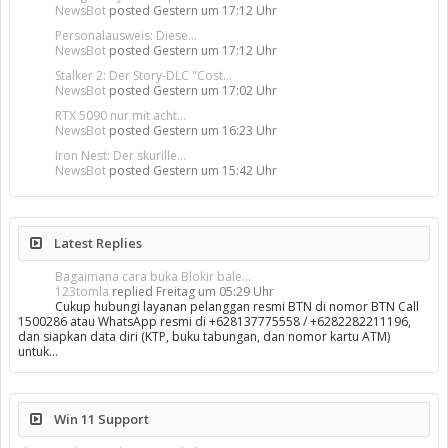
NewsBot
posted
Gestern um 17:12 Uhr
Personalausweis: Diese...
NewsBot
posted
Gestern um 17:12 Uhr
Stalker 2: Der Story-DLC "Cost...
NewsBot
posted
Gestern um 17:02 Uhr
RTX 5090 nur mit acht...
NewsBot
posted
Gestern um 16:23 Uhr
Iron Nest: Der skurille...
NewsBot
posted
Gestern um 15:42 Uhr
Latest Replies
Bagaimana cara buka Blokir bale...
123tomla
replied
Freitag um 05:29 Uhr
Cukup hubungi layanan pelanggan resmi BTN di nomor BTN Call
1500286 atau WhatsApp resmi di +628137775558 / +6282282211196,
dan siapkan data diri (KTP, buku tabungan, dan nomor kartu ATM)
untuk…
Win 11 Support