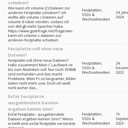
schieben?
Wie kann ich volume (C) Dateien zur
Festplatten,
24. Jan
anderen Festplatte schieben?: Ich
SSDs &
2024
wollte alle volume c Dateien auf
Wechselmedien
volume d rüber senden. sodass ich
von 464 gb mehr Speicher habe.
https://www.gutefrage.net/frage/wie-
kann-ich-volume-c-dateien-zur-
anderen-festplatte-schieben
Festplatte voll ohne neue
Dateien?
Festplatte voll ohne neue Dateien?:
Festplatten,
24.
Hallo zusammen! Mein C Laufwerk ist
SSDs &
Dezem
bis zum Abwinken voll. Nur noch 350MB
Wechselmedien
2023
sind vorhanden und das macht
Probleme. Mein Pc ist langsamer, Bilder
laden nicht mehr usw. Doch ich weiß
nicht woher das...
Exfat Festplatte -
ausgeblendete Dateien
ergeben keinen Sinn?
Festplatten,
15.
Exfat Festplatte - ausgeblendete
SSDs &
Septe
Dateien ergeben keinen Sinn?: Wieso
Wechselmedien
2023
erstellt eine exfat festplatte versteckte