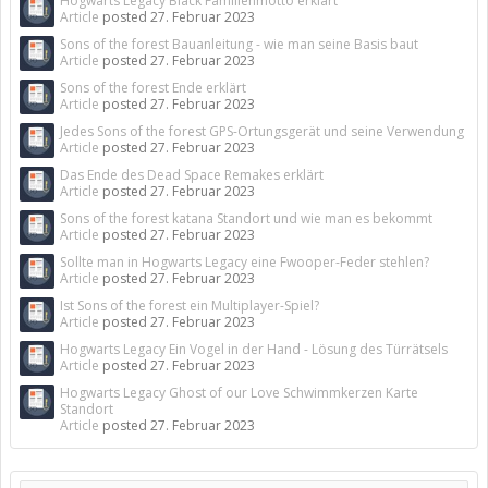
Hogwarts Legacy Black Familienmotto erklärt
Article
posted
27. Februar 2023
Sons of the forest Bauanleitung - wie man seine Basis baut
Article
posted
27. Februar 2023
Sons of the forest Ende erklärt
Article
posted
27. Februar 2023
Jedes Sons of the forest GPS-Ortungsgerät und seine Verwendung
Article
posted
27. Februar 2023
Das Ende des Dead Space Remakes erklärt
Article
posted
27. Februar 2023
Sons of the forest katana Standort und wie man es bekommt
Article
posted
27. Februar 2023
Sollte man in Hogwarts Legacy eine Fwooper-Feder stehlen?
Article
posted
27. Februar 2023
Ist Sons of the forest ein Multiplayer-Spiel?
Article
posted
27. Februar 2023
Hogwarts Legacy Ein Vogel in der Hand - Lösung des Türrätsels
Article
posted
27. Februar 2023
Hogwarts Legacy Ghost of our Love Schwimmkerzen Karte
Standort
Article
posted
27. Februar 2023