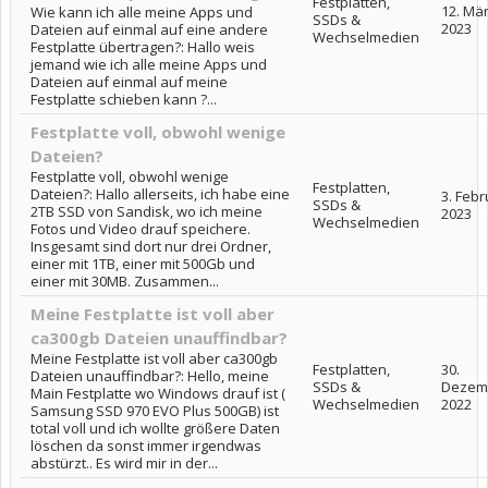
Festplatten,
12. Mä
Wie kann ich alle meine Apps und
SSDs &
2023
Dateien auf einmal auf eine andere
Wechselmedien
Festplatte übertragen?: Hallo weis
jemand wie ich alle meine Apps und
Dateien auf einmal auf meine
Festplatte schieben kann ?...
Festplatte voll, obwohl wenige
Dateien?
Festplatte voll, obwohl wenige
Festplatten,
Dateien?: Hallo allerseits, ich habe eine
3. Febr
SSDs &
2TB SSD von Sandisk, wo ich meine
2023
Wechselmedien
Fotos und Video drauf speichere.
Insgesamt sind dort nur drei Ordner,
einer mit 1TB, einer mit 500Gb und
einer mit 30MB. Zusammen...
Meine Festplatte ist voll aber
ca300gb Dateien unauffindbar?
Meine Festplatte ist voll aber ca300gb
Festplatten,
30.
Dateien unauffindbar?: Hello, meine
SSDs &
Dezem
Main Festplatte wo Windows drauf ist (
Wechselmedien
2022
Samsung SSD 970 EVO Plus 500GB) ist
total voll und ich wollte größere Daten
löschen da sonst immer irgendwas
abstürzt.. Es wird mir in der...