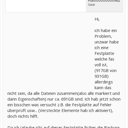
Halooooooooo462
Gast
Hi,
ich habe ein
Problem,
unzwar habe
ich eine
Festplatte
welche fas
voll ist,
(917GB von
931GB)
allerdings
kann das
nicht sein, da alle Dateien zusammen(also alle markiert und
dann Eigenschaften) nur ca. 691GB sind. Ich hab jetzt schon
ein bisschen was versucht z.B. die Festplatte auf Fehler
überprüft usw... (Versteckte Elemente hab ich aktiviert),
doch nichts hilft.
Da ich (glaube ich) auf dieser Festplatte früher die Backups