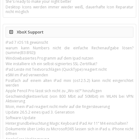
She's ready to make your night better
Desktop Icons werden immer wieder weiß, dauerhafte Icon Reparatur
nicht möglich
XboX Support
iPad 7 iOS 18 gewünscht
warum kann Numbers nicht die einfache Rechenaufgabe lösen?
(summe(B3:B92))
Windowbasiertes Programm auf dem Ipad nutzen
Wie installiere ich ein selbst-signiertes SSL-Zertifikat?
iPad Leiste mit Textvorschlägen (QuickType) reagiert nicht
eSIM im iPad verwenden
Postfach auf einem alten iPad mini (os12.5.2) kann nicht eingerichtet
werden
Apple Pencil Pro lässt sich nicht zu „Wo ist?“ hinzufügen
Geschwindigkeitsverlust (von 800 Mbit auf 50Mbit) im WLAN bei VPN
Aktivierung
Moin, mein iPad reagiert nicht mehr auf die fingersteuerung
Update 26.5.2 eines ipad 3. Generation
Software-Update
Hintergrundbeleuchtung Magic Keyboard iPad Air 11’’ M4 einschalten?
Dokumente über Links zu Microsoft365 lassen sich in iPad u. iPhone nicht
öffnen