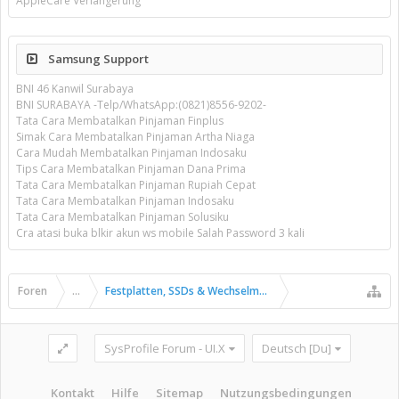
AppleCare Verlängerung
Samsung Support
BNI 46 Kanwil Surabaya
BNI SURABAYA -Telp/WhatsApp:(0821)8556-9202-
Tata Cara Membatalkan Pinjaman Finplus
Simak Cara Membatalkan Pinjaman Artha Niaga
Cara Mudah Membatalkan Pinjaman Indosaku
Tips Cara Membatalkan Pinjaman Dana Prima
Tata Cara Membatalkan Pinjaman Rupiah Cepat
Tata Cara Membatalkan Pinjaman Indosaku
Tata Cara Membatalkan Pinjaman Solusiku
Cra atasi buka blkir akun ws mobile Salah Password 3 kali
Foren
...
Festplatten, SSDs & Wechselmedien
SysProfile Forum - UI.X
Deutsch [Du]
Kontakt
Hilfe
Sitemap
Nutzungsbedingungen