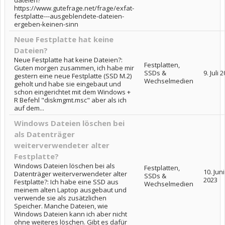
dateien?
https://www.gutefrage.net/frage/exfat-
festplatte---ausgeblendete-dateien-
ergeben-keinen-sinn
Neue Festplatte hat keine
Dateien?
Neue Festplatte hat keine Dateien?:
Festplatten,
Guten morgen zusammen, ich habe mir
SSDs &
9. Juli 
gestern eine neue Festplatte (SSD M.2)
Wechselmedien
geholt und habe sie eingebaut und
schon eingerichtet mit dem Windows +
R Befehl "diskmgmt.msc" aber als ich
auf dem...
Windows Dateien löschen bei
als Datenträger
weiterverwendeter alter
Festplatte?
Windows Dateien löschen bei als
Festplatten,
10. Juni
Datenträger weiterverwendeter alter
SSDs &
2023
Festplatte?: Ich habe eine SSD aus
Wechselmedien
meinem alten Laptop ausgebaut und
verwende sie als zusätzlichen
Speicher. Manche Dateien, wie
Windows Dateien kann ich aber nicht
ohne weiteres löschen. Gibt es dafür