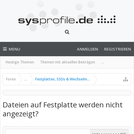
MENU
ANMELDEN
REGISTRIEREN
Heutige Themen
Themen mit aktuellen Beiträgen
...
Foren
...
Festplatten, SSDs & Wechselmedien
Dateien auf Festplatte werden nicht
angezeigt?