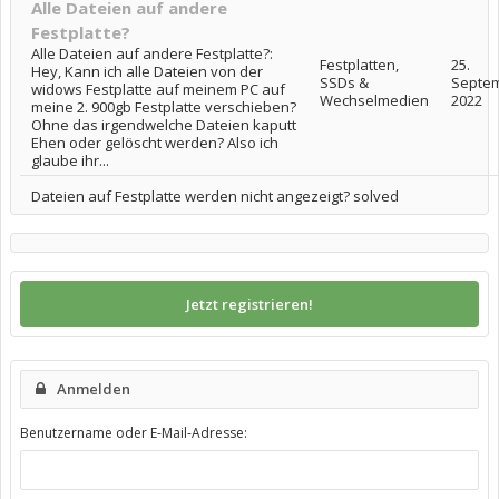
Alle Dateien auf andere
Festplatte?
Alle Dateien auf andere Festplatte?:
Festplatten,
25.
Hey, Kann ich alle Dateien von der
SSDs &
Septe
widows Festplatte auf meinem PC auf
Wechselmedien
2022
meine 2. 900gb Festplatte verschieben?
Ohne das irgendwelche Dateien kaputt
Ehen oder gelöscht werden? Also ich
glaube ihr...
Dateien auf Festplatte werden nicht angezeigt? solved
Jetzt registrieren!
Anmelden
Benutzername oder E-Mail-Adresse: