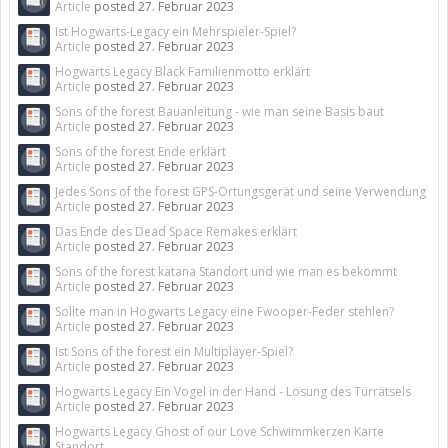
Article
posted
27. Februar 2023
Ist Hogwarts-Legacy ein Mehrspieler-Spiel?
Article
posted
27. Februar 2023
Hogwarts Legacy Black Familienmotto erklärt
Article
posted
27. Februar 2023
Sons of the forest Bauanleitung - wie man seine Basis baut
Article
posted
27. Februar 2023
Sons of the forest Ende erklärt
Article
posted
27. Februar 2023
Jedes Sons of the forest GPS-Ortungsgerät und seine Verwendung
Article
posted
27. Februar 2023
Das Ende des Dead Space Remakes erklärt
Article
posted
27. Februar 2023
Sons of the forest katana Standort und wie man es bekommt
Article
posted
27. Februar 2023
Sollte man in Hogwarts Legacy eine Fwooper-Feder stehlen?
Article
posted
27. Februar 2023
Ist Sons of the forest ein Multiplayer-Spiel?
Article
posted
27. Februar 2023
Hogwarts Legacy Ein Vogel in der Hand - Lösung des Türrätsels
Article
posted
27. Februar 2023
Hogwarts Legacy Ghost of our Love Schwimmkerzen Karte
Standort