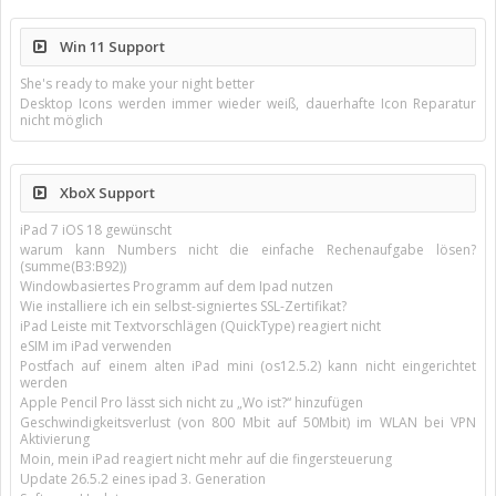
Win 11 Support
She's ready to make your night better
Desktop Icons werden immer wieder weiß, dauerhafte Icon Reparatur
nicht möglich
XboX Support
iPad 7 iOS 18 gewünscht
warum kann Numbers nicht die einfache Rechenaufgabe lösen?
(summe(B3:B92))
Windowbasiertes Programm auf dem Ipad nutzen
Wie installiere ich ein selbst-signiertes SSL-Zertifikat?
iPad Leiste mit Textvorschlägen (QuickType) reagiert nicht
eSIM im iPad verwenden
Postfach auf einem alten iPad mini (os12.5.2) kann nicht eingerichtet
werden
Apple Pencil Pro lässt sich nicht zu „Wo ist?“ hinzufügen
Geschwindigkeitsverlust (von 800 Mbit auf 50Mbit) im WLAN bei VPN
Aktivierung
Moin, mein iPad reagiert nicht mehr auf die fingersteuerung
Update 26.5.2 eines ipad 3. Generation