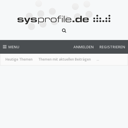
MENU
ANMELDEN
REGISTRIEREN
Heutige Themen
Themen mit aktuellen Beiträgen
...