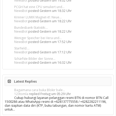
NewsBot
posted
Gestern um 19:32 Uhr
PCGH hat eine CPU simuliert und...
NewsBot
posted
Gestern um 18:32 Uhr
Krinner LUMIX Magnet-it!: Neue...
NewsBot
posted
Gestern um 18:22 Uhr
Bundesbank-Statistik:...
NewsBot
posted
Gestern um 18:22 Uhr
Weniger Speicher bei Vera und...
NewsBot
posted
Gestern um 17:52 Uhr
Starfield:...
NewsBot
posted
Gestern um 17:12 Uhr
Schärfste Bilder der Sonne...
NewsBot
posted
Gestern um 16:32 Uhr
Latest Replies
Bagaimana cara buka Blokir bale...
123tomla
replied
Freitag um 05:29 Uhr
Cukup hubungi layanan pelanggan resmi BTN di nomor BTN Call
1500286 atau WhatsApp resmi di +628137775558 / +6282282211196,
dan siapkan data diri (KTP, buku tabungan, dan nomor kartu ATM)
untuk…