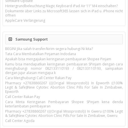
Software-Update
Hintergrundbeleuchtung Magic Keyboard iPad Air 11’’ M4 einschalten?
Dokumente über Links zu Microsoft365 lassen sich in iPad u. iPhone nicht
öffnen
AppleCare Verlängerung
Samsung Support
BEGINI Jika salah transfer/kirim segera hubungi Ni kita?
Tata Cara Membatalkan Pinjaman Indodana
Apakah bisa mengajukan keringanan pembayaran Shopee Pinjam
Kamu bisa mendapatkan keringanan pembayaran SPinjam dengan cara
menghubungi nomor 082133110193 / 082133110193, sampaikan
dengan jujur alasan mengapa k
Cara Menghubungi Call Center Rakan Pay
Pharmacy +27838860267 {{{Origial Misoprostol}} In Epworth ((100%
Legit & Safe))New Cytotec Abortion Clinic Pills For Sale In Zimbabwe,
Epworth
Call Center Rakan Pay
Cara Minta Keringanan Pembayaran Shopee SPinjam kena denda
keterlambatan pembayaran
Pharmacy +27838860267 {{{Origial Misoprostol}} In Gweru ((100% Legit
& Safe))New Cytotec Abortion Clinic Pills For Sale In Zimbabwe, Gweru
Call Center Agoda