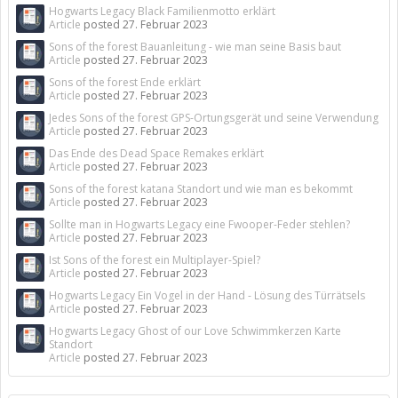
Hogwarts Legacy Black Familienmotto erklärt
Article
posted
27. Februar 2023
Sons of the forest Bauanleitung - wie man seine Basis baut
Article
posted
27. Februar 2023
Sons of the forest Ende erklärt
Article
posted
27. Februar 2023
Jedes Sons of the forest GPS-Ortungsgerät und seine Verwendung
Article
posted
27. Februar 2023
Das Ende des Dead Space Remakes erklärt
Article
posted
27. Februar 2023
Sons of the forest katana Standort und wie man es bekommt
Article
posted
27. Februar 2023
Sollte man in Hogwarts Legacy eine Fwooper-Feder stehlen?
Article
posted
27. Februar 2023
Ist Sons of the forest ein Multiplayer-Spiel?
Article
posted
27. Februar 2023
Hogwarts Legacy Ein Vogel in der Hand - Lösung des Türrätsels
Article
posted
27. Februar 2023
Hogwarts Legacy Ghost of our Love Schwimmkerzen Karte
Standort
Article
posted
27. Februar 2023