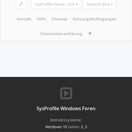
SysProfile Forum - UI.X
Deutsch [Du]
Kontakt
Hilfe
Sitemap
Nutzungsbedingungen
Datenschutzerklärung
SysProfile Windows Foren
Betriebssysteme:
Windows 10
Seiten:
2
,
3