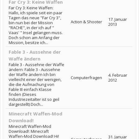
Far Cry 3: Keine Waffen
Far Cry 3: Keine Waffen:
Hallo, ich spiele seit ein paar
Tagen das neue "Far Cry 3",
17. Januar
Action & Shooter
bin nun bei der Mission
2013
"RACHE", in der ich auf "
Vaas' " Insel gelangen muss.
Doch schon am Anfang der
Mission, besitze ich...
Fable 3 - Aussehne der
Waffe ändern
Fable 3 - Aussehne der Waffe
ändern: Fable 3 - Aussehne
der Waffe ändern Ich bin
4. Februar
Computerfragen
vielleicht einer der wenigen,
2012
die die Aufmachung von
Fable III einfach Klasse
finden (Dieses
Industriezeitalter ist so geil
dargestellt) Doch...
Minecraft Waffen-Mod
Download!
Minecraft Waffen-Mod
Download!: Minecraft
Waffen-Mod Download! Hi!
31. Januar