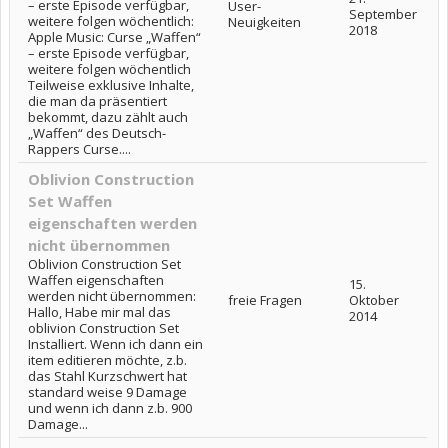
– erste Episode verfügbar,
User-
September
weitere folgen wöchentlich:
Neuigkeiten
2018
Apple Music: Curse „Waffen“
– erste Episode verfügbar,
weitere folgen wöchentlich
Teilweise exklusive Inhalte,
die man da präsentiert
bekommt, dazu zählt auch
„Waffen“ des Deutsch-
Rappers Curse....
Oblivion Construction
Set Waffen
eigenschaften werden
nicht übernommen
Oblivion Construction Set
Waffen eigenschaften
15.
werden nicht übernommen:
freie Fragen
Oktober
Hallo, Habe mir mal das
2014
oblivion Construction Set
Installiert. Wenn ich dann ein
item editieren möchte, z.b.
das Stahl Kurzschwert hat
standard weise 9 Damage
und wenn ich dann z.b. 900
Damage...