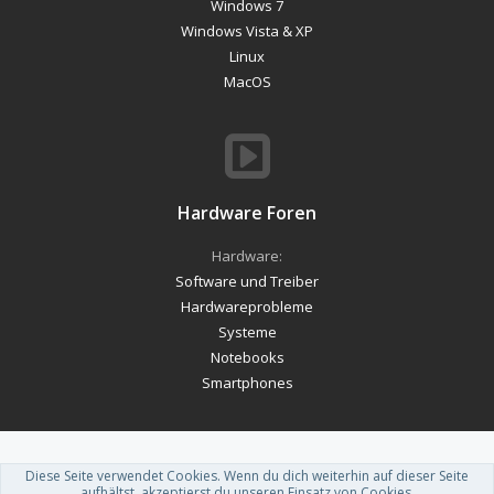
Windows 7
Windows Vista & XP
Linux
MacOS
Hardware Foren
Hardware:
Software und Treiber
Hardwareprobleme
Systeme
Notebooks
Smartphones
Diese Seite verwendet Cookies. Wenn du dich weiterhin auf dieser Seite
Forum software by XenForo™
-
Deutsch von xenDach
aufhältst, akzeptierst du unseren Einsatz von Cookies.