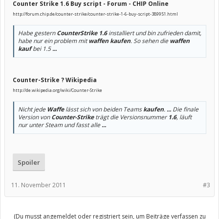
Counter Strike 1.6 Buy script - Forum - CHIP Online
http://forum.chip.de/counter-strike/counter-strike-1-6-buy-script-389951.html
Habe gestern
CounterStrike 1.6
installiert und bin zufrieden damit,
habe nur ein problem mit
waffen kaufen
. So sehen die
waffen
kauf
bei 1.5
...
Counter-Strike ? Wikipedia
http://de.wikipedia.org/wiki/Counter-Strike
Nicht jede
Waffe
lässt sich von beiden Teams
kaufen
.
...
Die finale
Version von
Counter-Strike
trägt die Versionsnummer
1.6
, läuft
nur unter Steam und fasst alle
...
Spoiler
11. November 2011
#3
(Du musst angemeldet oder registriert sein, um Beiträge verfassen zu