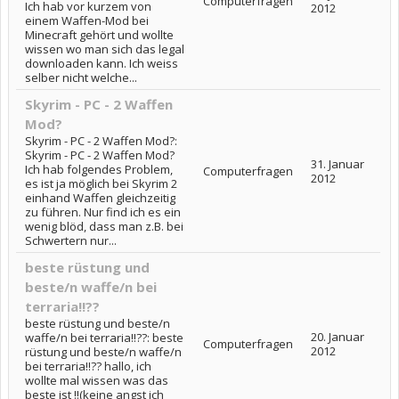
Computerfragen
Ich hab vor kurzem von
2012
einem Waffen-Mod bei
Minecraft gehört und wollte
wissen wo man sich das legal
downloaden kann. Ich weiss
selber nicht welche...
Skyrim - PC - 2 Waffen
Mod?
Skyrim - PC - 2 Waffen Mod?:
Skyrim - PC - 2 Waffen Mod?
31. Januar
Ich hab folgendes Problem,
Computerfragen
2012
es ist ja möglich bei Skyrim 2
einhand Waffen gleichzeitig
zu führen. Nur find ich es ein
wenig blöd, dass man z.B. bei
Schwertern nur...
beste rüstung und
beste/n waffe/n bei
terraria!!??
beste rüstung und beste/n
20. Januar
waffe/n bei terraria!!??: beste
Computerfragen
2012
rüstung und beste/n waffe/n
bei terraria!!?? hallo, ich
wollte mal wissen was das
beste ist !!(keine angst ich