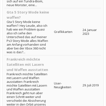
sich auf ein Tundra-Biom,
neue Monster, eine...
Gta 5 Story Mode keine
waffen?
Gta 5 Story Mode keine
waffen?: Hey Leude, also ich
hab wie ein Problem quasi
24. Januar
Grafikkarten
also ich sehe den
2023
Unterschied das auf meiner
Ps3 Story Mode alles Waffen
am Anfang vorhanden sind
aber bei der Xbox 360 nicht
was is das?...
Frankreich möchte
Satelliten mit Lasern
und Waffen ausstatten
Frankreich möchte Satelliten
mit Lasern und Waffen
ausstatten: Frankreich
User-
29. Juli 2019
möchte Satelliten mit Lasern
Neuigkeiten
und Waffen ausstatten
Frankreich geht nun aber
einen Schritt weiter und
verschiebt die Absicherung
weiter in den Orbit unseres