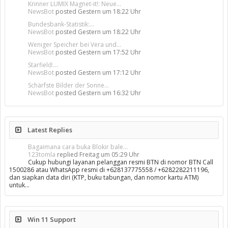
Krinner LUMIX Magnet-it!: Neue...
NewsBot
posted
Gestern um 18:22 Uhr
Bundesbank-Statistik:...
NewsBot
posted
Gestern um 18:22 Uhr
Weniger Speicher bei Vera und...
NewsBot
posted
Gestern um 17:52 Uhr
Starfield:...
NewsBot
posted
Gestern um 17:12 Uhr
Schärfste Bilder der Sonne...
NewsBot
posted
Gestern um 16:32 Uhr
Latest Replies
Bagaimana cara buka Blokir bale...
123tomla
replied
Freitag um 05:29 Uhr
Cukup hubungi layanan pelanggan resmi BTN di nomor BTN Call
1500286 atau WhatsApp resmi di +628137775558 / +6282282211196,
dan siapkan data diri (KTP, buku tabungan, dan nomor kartu ATM)
untuk…
Win 11 Support