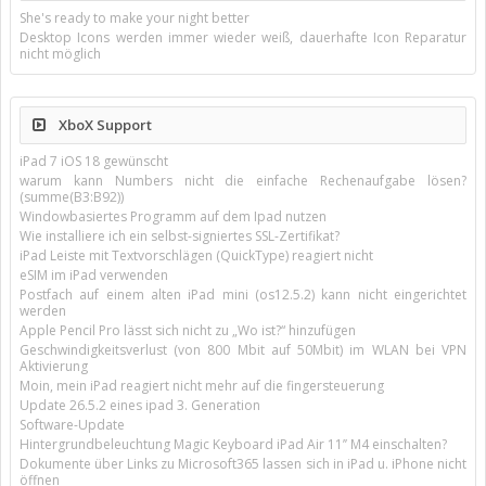
She's ready to make your night better
Desktop Icons werden immer wieder weiß, dauerhafte Icon Reparatur
nicht möglich
XboX Support
iPad 7 iOS 18 gewünscht
warum kann Numbers nicht die einfache Rechenaufgabe lösen?
(summe(B3:B92))
Windowbasiertes Programm auf dem Ipad nutzen
Wie installiere ich ein selbst-signiertes SSL-Zertifikat?
iPad Leiste mit Textvorschlägen (QuickType) reagiert nicht
eSIM im iPad verwenden
Postfach auf einem alten iPad mini (os12.5.2) kann nicht eingerichtet
werden
Apple Pencil Pro lässt sich nicht zu „Wo ist?“ hinzufügen
Geschwindigkeitsverlust (von 800 Mbit auf 50Mbit) im WLAN bei VPN
Aktivierung
Moin, mein iPad reagiert nicht mehr auf die fingersteuerung
Update 26.5.2 eines ipad 3. Generation
Software-Update
Hintergrundbeleuchtung Magic Keyboard iPad Air 11’’ M4 einschalten?
Dokumente über Links zu Microsoft365 lassen sich in iPad u. iPhone nicht
öffnen