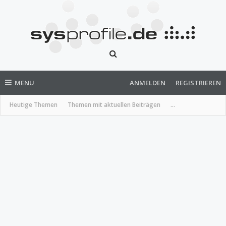
MENU
ANMELDEN
REGISTRIEREN
Heutige Themen
Themen mit aktuellen Beiträgen
...