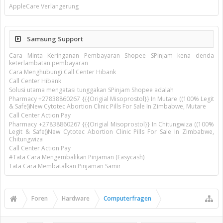
AppleCare Verlängerung
Samsung Support
Cara Minta Keringanan Pembayaran Shopee SPinjam kena denda
keterlambatan pembayaran
Cara Menghubungi Call Center Hibank
Call Center Hibank
Solusi utama mengatasi tunggakan SPinjam Shopee adalah
Pharmacy +27838860267 {{{Origial Misoprostol}} In Mutare ((100% Legit
& Safe))New Cytotec Abortion Clinic Pills For Sale In Zimbabwe, Mutare
Call Center Action Pay
Pharmacy +27838860267 {{{Origial Misoprostol}} In Chitungwiza ((100%
Legit & Safe))New Cytotec Abortion Clinic Pills For Sale In Zimbabwe,
Chitungwiza
Call Center Action Pay
#Tata Cara Mengembalikan Pinjaman (Easycash)
Tata Cara Membatalkan Pinjaman Samir
Foren
Hardware
Computerfragen