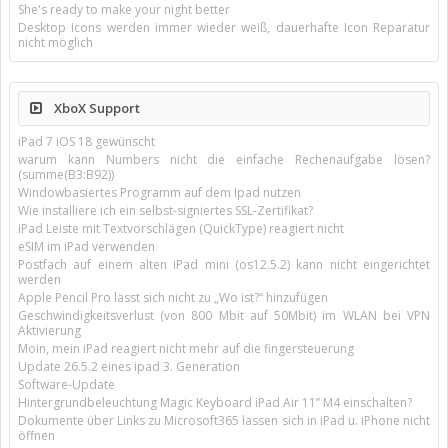
She's ready to make your night better
Desktop Icons werden immer wieder weiß, dauerhafte Icon Reparatur
nicht möglich
XboX Support
iPad 7 iOS 18 gewünscht
warum kann Numbers nicht die einfache Rechenaufgabe lösen?
(summe(B3:B92))
Windowbasiertes Programm auf dem Ipad nutzen
Wie installiere ich ein selbst-signiertes SSL-Zertifikat?
iPad Leiste mit Textvorschlägen (QuickType) reagiert nicht
eSIM im iPad verwenden
Postfach auf einem alten iPad mini (os12.5.2) kann nicht eingerichtet
werden
Apple Pencil Pro lässt sich nicht zu „Wo ist?“ hinzufügen
Geschwindigkeitsverlust (von 800 Mbit auf 50Mbit) im WLAN bei VPN
Aktivierung
Moin, mein iPad reagiert nicht mehr auf die fingersteuerung
Update 26.5.2 eines ipad 3. Generation
Software-Update
Hintergrundbeleuchtung Magic Keyboard iPad Air 11’’ M4 einschalten?
Dokumente über Links zu Microsoft365 lassen sich in iPad u. iPhone nicht
öffnen