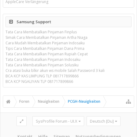
AppleCare Verlängerung
Samsung Support
Tata Cara Membatalkan Pinjaman Finplus
Simak Cara Membatalkan Pinjaman Artha Niaga
Cara Mudah Membatalkan Pinjaman Indosaku
Tips Cara Membatalkan Pinjaman Dana Prima
Tata Cara Membatalkan Pinjaman Rupiah Cepat
Tata Cara Membatalkan Pinjaman Indosaku
Tata Cara Membatalkan Pinjaman Solusiku
Cra atasi buka blkir akun ws mobile Salah Password 3 kali
BCA KCP KAS LIMPUNG TLP 081717899866
BCA KCP NGALIYAN TLP 081717899866
Foren
Neuigkeiten
PCGH-Neuigkeiten
SysProfile Forum - UI.X
Deutsch [Du]
Kontakt
Hilfe
Sitemap
Nutzungsbedingungen