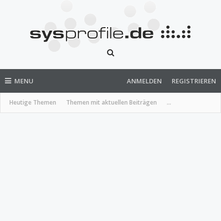
MENU
ANMELDEN
REGISTRIEREN
Heutige Themen
Themen mit aktuellen Beiträgen
...