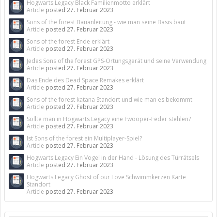
Hogwarts Legacy Black Familienmotto erklärt
Article
posted
27. Februar 2023
Sons of the forest Bauanleitung - wie man seine Basis baut
Article
posted
27. Februar 2023
Sons of the forest Ende erklärt
Article
posted
27. Februar 2023
Jedes Sons of the forest GPS-Ortungsgerät und seine Verwendung
Article
posted
27. Februar 2023
Das Ende des Dead Space Remakes erklärt
Article
posted
27. Februar 2023
Sons of the forest katana Standort und wie man es bekommt
Article
posted
27. Februar 2023
Sollte man in Hogwarts Legacy eine Fwooper-Feder stehlen?
Article
posted
27. Februar 2023
Ist Sons of the forest ein Multiplayer-Spiel?
Article
posted
27. Februar 2023
Hogwarts Legacy Ein Vogel in der Hand - Lösung des Türrätsels
Article
posted
27. Februar 2023
Hogwarts Legacy Ghost of our Love Schwimmkerzen Karte
Standort
Article
posted
27. Februar 2023