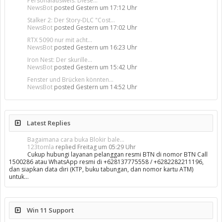
Personalausweis: Diese...
NewsBot
posted
Gestern um 17:12 Uhr
Stalker 2: Der Story-DLC "Cost...
NewsBot
posted
Gestern um 17:02 Uhr
RTX 5090 nur mit acht...
NewsBot
posted
Gestern um 16:23 Uhr
Iron Nest: Der skurille...
NewsBot
posted
Gestern um 15:42 Uhr
Fenster und Brücken könnten...
NewsBot
posted
Gestern um 14:52 Uhr
Latest Replies
Bagaimana cara buka Blokir bale...
123tomla
replied
Freitag um 05:29 Uhr
Cukup hubungi layanan pelanggan resmi BTN di nomor BTN Call
1500286 atau WhatsApp resmi di +628137775558 / +6282282211196,
dan siapkan data diri (KTP, buku tabungan, dan nomor kartu ATM)
untuk…
Win 11 Support