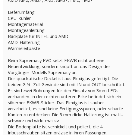
AMD AM2, AM2+, AM3, AM3+, FM2, FM2+
Lieferumfang:
CPU-Kühler
Montagematerial
Montageanleitung
Backplate für INTEL und AMD
AMD-Halterung
Wärmeleitpaste
Beim Supremacy EVO setzt EKWB nicht auf eine
Neuentwicklung, sondern knüpft an das Design des
Vorgänger-Modells Supremacy an.
Der quadratische Deckel ist aus Plexiglas gefertigt. Die
beiden G ¼- Zoll Gewinde sind mit IN und OUT beschriftet.
Es sind zwei Bohrungen für den Einsatz von 3mm LEDs
vorhanden. In der rechten unteren Ecke befindet sich ein
silberner EKWB-Sticker. Das Plexiglas ist sauber
verarbeitet, es sind keine Fertigungsspuren, oder scharfe
Kanten zu entdecken. Die 3 mm dicke Halterung ist matt-
schwarz und wirkt massiv.
Die Bodenplatte ist vernickelt und poliert, die 4
Inbusschrauben sitzen präzise in ihren Fassungen.