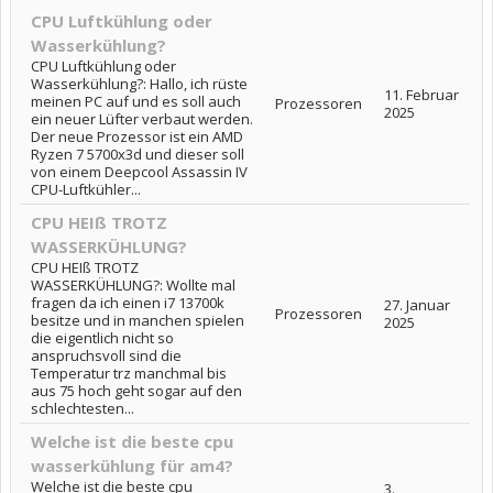
CPU Luftkühlung oder
Wasserkühlung?
CPU Luftkühlung oder
Wasserkühlung?: Hallo, ich rüste
11. Februar
meinen PC auf und es soll auch
Prozessoren
2025
ein neuer Lüfter verbaut werden.
Der neue Prozessor ist ein AMD
Ryzen 7 5700x3d und dieser soll
von einem Deepcool Assassin IV
CPU-Luftkühler...
CPU HEIß TROTZ
WASSERKÜHLUNG?
CPU HEIß TROTZ
WASSERKÜHLUNG?: Wollte mal
fragen da ich einen i7 13700k
27. Januar
Prozessoren
besitze und in manchen spielen
2025
die eigentlich nicht so
anspruchsvoll sind die
Temperatur trz manchmal bis
aus 75 hoch geht sogar auf den
schlechtesten...
Welche ist die beste cpu
wasserkühlung für am4?
Welche ist die beste cpu
3.