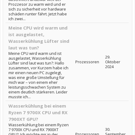
Prozzesor zu warm wird und er
sich zu sicherheit vor hardware
schäden runter fährt. Jetzt habe
ich zwei...
Meine CPU wird warm und
ist ausgelastet,
Wasserkühlung Lüfter sind
laut was tun?
Meine CPU wird warm und ist
29.
ausgelastet, Wasserkühlung
Prozessoren
Oktober
Lüfter sind laut was tun?: Hallo
2024
zusammen, vor Kurzem habe ich
mir einen neuen PC zugelegt,
was eine große Umstellung für
mich war – von einem eher
leistungsschwachen System zu
einem deutlich stärkeren. Leider
musste ich...
Wasserkühlung bei einem
Ryzen 7 9700X CPU und RX
7900XT GPU?
Wasserkühlung bei einem Ryzen
30.
7 9700X CPU und RX 7900XT
Prozessoren
September
GPU?: Ich möchte mir in der