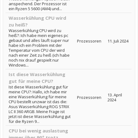
anspechend. Der Prozessor ist
ein Ryzen 5 5600 (AM4) und...
Wasserkühlung CPU wird
zu heiß?
Wasserkühlung CPU wird zu
heiß?: Ich habe mein eigenes pc
gebaut und alles läuft super nur
Prozessoren
11. Juli 2024
habe ich ein Problem mit der
Temperatur vom CPU der wird
nach einer Zeit zu heiß (ich habe
noch nix drauf gespielt nur
Windows...
Ist diese Wasserkühlung
gut für meine CPU?
Ist diese Wasserkühlung gut für
meine CPU?: Hallo, ich habe mir
13. April
eine Wasserkühlung für meine
Prozessoren
2024
CPU bestellt unzwar ist das die:
Asus Wasserkühlung ROG STRIX
LC II 360 ARGB. Meine Frage ist
jetzt ist diese Wasserkühlung gut
für die Ryzen 9...
CPU bei wenig auslastung
immer über 90° trotz