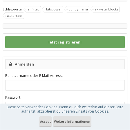
Schlagworte:
anfi-tec
bitspower
bundymania
ek waterblocks
watercool
Jetzt registrieren!
Anmelden
Benutzername oder E-Mail-Adresse:
Passwort:
Diese Seite verwendet Cookies. Wenn du dich weiterhin auf dieser Seite
aufhältst, akzeptierst du unseren Einsatz von Cookies.
Hast du dein Passwort vergessen?
Accept
Weitere Informationen
Angemeldet bleiben