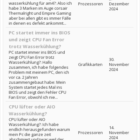
wasserkühlung für am4?: Also ich
Prozessoren
Dezember
habe 3 Marken im Auge corsair
2024
Thermalright und Empire Gaming
aber bei allen gibt es immer Fälle
in denen es defekt ankommt...
PC startet immer ins BIOS
und zeigt CPU Fan Error
trotz Wasserkühlung?
PC startet immer ins BIOS und
zeigt CPU Fan Error trotz
30.
Wasserkühlung?: Hallo
Grafikkarten
November
zusammen, ich habe folgendes
2024
Problem mit meinem PC, den ich
vor ca. 2 Jahren
zusammengebaut habe: Mein
System startet jedes Mal ins
BIOS und zeigt den Fehler CPU
Fan Error, obwohl ich nie...
CPU lüfter oder AIO
Wasserkühlung?
CPU lüfter oder AIO
Wasserkühlung?: Ich habe
14.
endlich herausgefunden warum
Prozessoren
November
mein Pc die ganze zeit
2024
abschmiert undzwar weil der