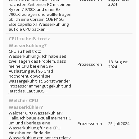
2024
nächsten Zeit einen PC mit einem
Ryzen 7 9700X und einer Rx
7900XTzulegen und wollte fragen
ob ich eine Corsair iCUE H150i
Elite Capellix XT Wasserkühlung
auf die CPU packen...
CPU zu heiß trotz
Wasserkühlung?
CPU zu heiß trotz
Wasserkühlung?: Ich habe seit
zwei Tagen das Problem, dass
18. August
Prozessoren
meine CPU bei eine 5%-
2024
Auslastung auf 96 Grad
hochdreht, obwohl sie
wassergekühlt ist. Sonst war der
Prozessor immer gut gekühlt und
jetzt das. Laut BIOS...
Welcher CPU
Wasserkühler?
Welcher CPU Wasserkühler?:
Hallo, ich baue aktuell meinen PC
um und überlege eine
Prozessoren
25. Juli 2024
Wasserkühlung für die CPU
einzubauen, finde die
Wasserkühlungen optisch relativ