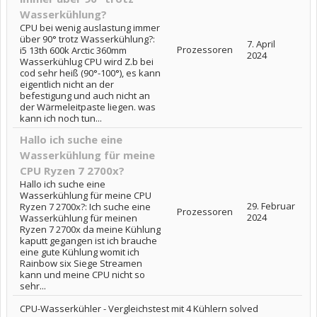
Wasserkühlung?
CPU bei wenig auslastung immer
über 90° trotz Wasserkühlung?:
7. April
Prozessoren
i5 13th 600k Arctic 360mm
2024
Wasserkühlug CPU wird Z.b bei
cod sehr heiß (90°-100°), es kann
eigentlich nicht an der
befestigung und auch nicht an
der Wärmeleitpaste liegen. was
kann ich noch tun...
Hallo ich suche eine
Wasserkühlung für meine
CPU Ryzen 7 2700x?
Hallo ich suche eine
Wasserkühlung für meine CPU
29. Februar
Ryzen 7 2700x?: Ich suche eine
Prozessoren
2024
Wasserkühlung für meinen
Ryzen 7 2700x da meine Kühlung
kaputt gegangen ist ich brauche
eine gute Kühlung womit ich
Rainbow six Siege Streamen
kann und meine CPU nicht so
sehr...
CPU-Wasserkühler - Vergleichstest mit 4 Kühlern solved