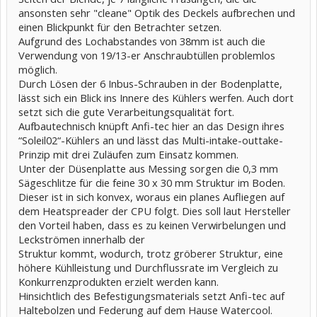
ansonsten sehr "cleane" Optik des Deckels aufbrechen und
einen Blickpunkt für den Betrachter setzen.
Aufgrund des Lochabstandes von 38mm ist auch die
Verwendung von 19/13-er Anschraubtüllen problemlos
möglich.
Durch Lösen der 6 Inbus-Schrauben in der Bodenplatte,
lässt sich ein Blick ins Innere des Kühlers werfen. Auch dort
setzt sich die gute Verarbeitungsqualität fort.
Aufbautechnisch knüpft Anfi-tec hier an das Design ihres
“Soleil02“-Kühlers an und lässt das Multi-intake-outtake-
Prinzip mit drei Zuläufen zum Einsatz kommen.
Unter der Düsenplatte aus Messing sorgen die 0,3 mm
Sägeschlitze für die feine 30 x 30 mm Struktur im Boden.
Dieser ist in sich konvex, woraus ein planes Aufliegen auf
dem Heatspreader der CPU folgt. Dies soll laut Hersteller
den Vorteil haben, dass es zu keinen Verwirbelungen und
Leckströmen innerhalb der
Struktur kommt, wodurch, trotz gröberer Struktur, eine
höhere Kühlleistung und Durchflussrate im Vergleich zu
Konkurrenzprodukten erzielt werden kann.
Hinsichtlich des Befestigungsmaterials setzt Anfi-tec auf
Haltebolzen und Federung auf dem Hause Watercool.