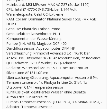
Mainboard: MSI MPower MAX AC Z87 (Sockel 1150)
CPU: Intel i7 4770K @ 3,7GHz bei 1,144 Volt
Wärmeleitpaste: Gelid GC-Extreme
RAM: Corsair Dominator Platinum Series 16GB (4 x 4GB)
DDR3
Gehäuse: Phanteks Enthoo Primo
Gehäuselüfter: Noiseblocker PL-1
Komponenten der Wasserkühlung:
Pumpe (inkl. AGB): Magicool DCP 450
Durchflusssensor: Aquacomputer DFM HF
Verschlauchung: Primochill Advanced LRT 16/10 klar
Anschlüsse: Bitspower 16/10 Anschraubtüllen, 2x Koolance
QD3 schwarz, 3x 90° Winkel, 1x Q-Adapter
Radiator: Watercool MoRa 360 LT bestückt mit 4x
Silverstone AP181 Lüftern
Überwachung /Steuerung: Aquacomputer Aquaero 6 Pro
Temperatursensor: 1x Phobya In-Line 2x G1/4, 1x
Bitspower G1/4 Temperatursensor
Kühlflüssigkeit: destilliertes Wasser ohne Zusätze
Aufbau des Kühlkreislaufs:
Pumpe-Temperatursensor-QD3-CPU-QD3-MoRa-DFM-Q-
Adapter-Temperatursensor