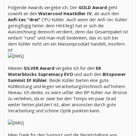
Folgende Awards vergebe ich. Der
GOLD Award
geht
sowohl an den
Watercool Heatkiller IV
, als auch den
Anfi-tec "drei"
CPU Kühler. Auch wenn der Anfi-tec Kühler
geringfügig hinter dem HK4 liegt hat er sich die
Auiszeichnung dennoch verdient, denn das Gesamtpaket ist
einfach "rund" und man muß bedenken, das es sich bei
dem Kühler nicht um ein Massenprodukt handelt, insofern
ist
Meinen
SILVER Award
vergebe ich für den
EK
Waterblocks Supremacy EVO
und auch den
Bitspower
Summit EF Kühler
. Beide Kühler bieten eine gute
Kühlleistung und liegen verarbeitungstechnisch auf hohem
Niveau. Ich denke, es wäre unfair den BP Kühler nur Bronze
zu verleihen, da er zwar bei den Temps ein paar Grad
weiter hinten platziert ist, aber ansonsten durch gute
Verarbeitung und schöne Optik punkten kann.
Mein Dank für den Support und die Bereitstellung von