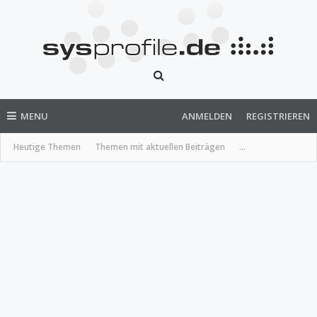
MENU
ANMELDEN
REGISTRIEREN
Heutige Themen
Themen mit aktuellen Beiträgen
...