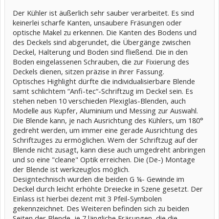
Der Kühler ist äußerlich sehr sauber verarbeitet. Es sind
keinerlei scharfe Kanten, unsaubere Fräsungen oder
optische Makel zu erkennen. Die Kanten des Bodens und
des Deckels sind abgerundet, die Übergänge zwischen
Deckel, Halterung und Boden sind fließend. Die in den
Boden eingelassenen Schrauben, die zur Fixierung des
Deckels dienen, sitzen präzise in ihrer Fassung.
Optisches Highlight dürfte die individualisierbare Blende
samt schlichtem “Anfi-tec“-Schriftzug im Deckel sein. Es
stehen neben 10 verschieden Plexiglas-Blenden, auch
Modelle aus Kupfer, Aluminium und Messing zur Auswahl.
Die Blende kann, je nach Ausrichtung des Kühlers, um 180°
gedreht werden, um immer eine gerade Ausrichtung des
Schriftzuges zu ermöglichen. Wem der Schriftzug auf der
Blende nicht zusagt, kann diese auch umgedreht anbringen
und so eine "cleane" Optik erreichen. Die (De-) Montage
der Blende ist werkzeuglos möglich.
Designtechnisch wurden die beiden G ¼- Gewinde im
Deckel durch leicht erhöhte Dreiecke in Szene gesetzt. Der
Einlass ist hierbei dezent mit 3 Pfeil-Symbolen
gekennzeichnet. Des Weiteren befinden sich zu beiden
Seiten der Blende, je 7 längliche Fräsungen, die die