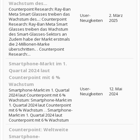
Wachstum des...
Counterpoint Research: Ray-Ban
Meta Smart Glasses treiben das
User-
2. März
Wachstum des...: Counterpoint
Neuigkeiten
2025
Research: Ray-Ban Meta Smart
Glasses treiben das Wachstum
des Smart-Glasses-Sektors an
Zudem habe der Markt erstmals
die 2-Millionen-Marke
überschritten.. . Counterpoint
Research:...
Smartphone-Markt im 1.
Quartal 2024 laut
Counterpoint mit 6 %
Wachstum
User-
12. Mai
Smartphone-Markt im 1. Quartal
Neuigkeiten
2024
2024 laut Counterpoint mit 6 %
Wachstum: Smartphone-Markt im
1. Quartal 2024 laut Counterpoint
mit 6 % Wachstum . . Smartphone-
Markt im 1. Quartal 2024 laut
Counterpoint mit 6 % Wachstum
Counterpoint: Weltweite
Smartphone-