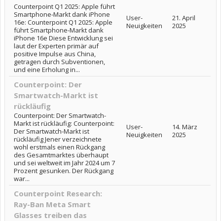
Counterpoint Q1 2025: Apple führt
Smartphone-Markt dank iPhone
User-
21. April
16e: Counterpoint Q1 2025: Apple
Neuigkeiten
2025
führt Smartphone-Markt dank
iPhone 16e Diese Entwicklung sei
laut der Experten primär auf
positive Impulse aus China,
getragen durch Subventionen,
und eine Erholung in...
Counterpoint: Der
Smartwatch-Markt ist
rückläufig
Counterpoint: Der Smartwatch-
Markt ist rückläufig: Counterpoint:
User-
14. März
Der Smartwatch-Markt ist
Neuigkeiten
2025
rückläufig Jener verzeichnete
wohl erstmals einen Rückgang
des Gesamtmarktes überhaupt
und sei weltweit im Jahr 2024 um 7
Prozent gesunken. Der Rückgang
war...
Counterpoint Research:
Ray-Ban Meta Smart
Glasses treiben das