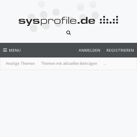
MENU
ANMELDEN
REGISTRIEREN
Heutige Themen
Themen mit aktuellen Beiträgen
...