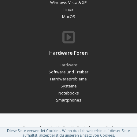
Windows Vista & XP
Linux
MacOS
Hardware Foren
Hardware:
Software und Treiber
Hardwareprobleme
Systeme
Notebooks
Smartphones
Forum software by XenForo™
-
Deutsch von xenDach
Diese Seite verwendet Cookies. Wenn du dich weiterhin auf dieser Seite
Theme designed by
ThemeHouse
.
aufhältst, akzeptierst du unseren Einsatz von Cookies.