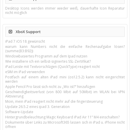
Desktop Icons werden immer wieder weiß, dauerhafte Icon Reparatur
nicht möglich
XboX Support
iPad 7 iOS 18 gewünscht
warum kann Numbers nicht die einfache Rechenaufgabe lösen?
(summe(B3:B92))
Windowbasiertes Programm auf dem Ipad nutzen
Wie installiere ich ein selbst-signiertes SSL-Zertifikat?
iPad Leiste mit Textvorschlägen (QuickType) reagiert nicht
eSIM im iPad verwenden
Postfach auf einem alten iPad mini (os12.5.2) kann nicht eingerichtet
werden
Apple Pencil Pro lässt sich nicht zu „Wo ist?“ hinzufügen
Geschwindigkeitsverlust (von 800 Mbit auf 50Mbit) im WLAN bei VPN
Aktivierung
Moin, mein iPad reagiert nicht mehr auf die fingersteuerung
Update 26.5.2 eines ipad 3. Generation
Software-Update
Hintergrundbeleuchtung Magic Keyboard iPad Air 11’’ M4 einschalten?
Dokumente über Links zu Microsoft365 lassen sich in iPad u. iPhone nicht
öffnen