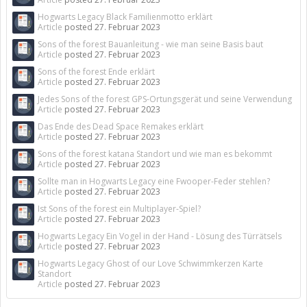
Hogwarts Legacy Black Familienmotto erklärt
Article
posted
27. Februar 2023
Sons of the forest Bauanleitung - wie man seine Basis baut
Article
posted
27. Februar 2023
Sons of the forest Ende erklärt
Article
posted
27. Februar 2023
Jedes Sons of the forest GPS-Ortungsgerät und seine Verwendung
Article
posted
27. Februar 2023
Das Ende des Dead Space Remakes erklärt
Article
posted
27. Februar 2023
Sons of the forest katana Standort und wie man es bekommt
Article
posted
27. Februar 2023
Sollte man in Hogwarts Legacy eine Fwooper-Feder stehlen?
Article
posted
27. Februar 2023
Ist Sons of the forest ein Multiplayer-Spiel?
Article
posted
27. Februar 2023
Hogwarts Legacy Ein Vogel in der Hand - Lösung des Türrätsels
Article
posted
27. Februar 2023
Hogwarts Legacy Ghost of our Love Schwimmkerzen Karte
Standort
Article
posted
27. Februar 2023