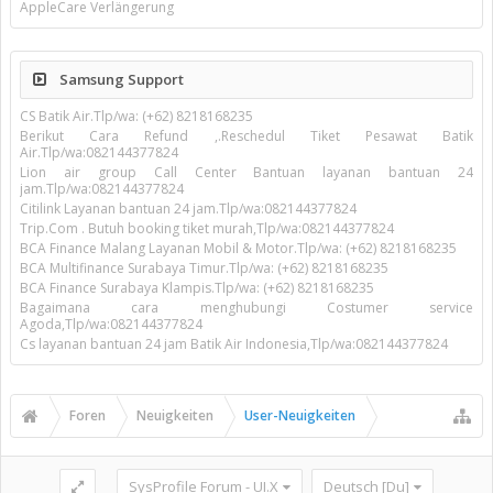
AppleCare Verlängerung
Samsung Support
CS Batik Air.Tlp/wa: (+62) 8218168235
Berikut Cara Refund ,.Reschedul Tiket Pesawat Batik
Air.Tlp/wa:082144377824
Lion air group Call Center Bantuan layanan bantuan 24
jam.Tlp/wa:082144377824
Citilink Layanan bantuan 24 jam.Tlp/wa:082144377824
Trip.Com . Butuh booking tiket murah,Tlp/wa:082144377824
BCA Finance Malang Layanan Mobil & Motor.Tlp/wa: (+62) 8218168235
BCA Multifinance Surabaya Timur.Tlp/wa: (+62) 8218168235
BCA Finance Surabaya Klampis.Tlp/wa: (+62) 8218168235
Bagaimana cara menghubungi Costumer service
Agoda,Tlp/wa:082144377824
Cs layanan bantuan 24 jam Batik Air Indonesia,Tlp/wa:082144377824
Foren
Neuigkeiten
User-Neuigkeiten
SysProfile Forum - UI.X
Deutsch [Du]