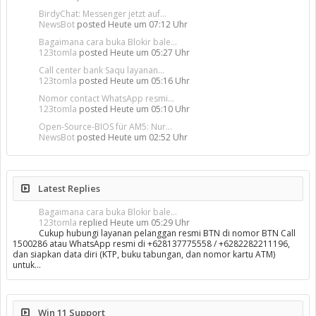
BirdyChat: Messenger jetzt auf...
NewsBot
posted
Heute um 07:12 Uhr
Bagaimana cara buka Blokir bale...
123tomla
posted
Heute um 05:27 Uhr
Call center bank Saqu layanan...
123tomla
posted
Heute um 05:16 Uhr
Nomor contact WhatsApp resmi...
123tomla
posted
Heute um 05:10 Uhr
Open-Source-BIOS für AM5: Nur...
NewsBot
posted
Heute um 02:52 Uhr
Latest Replies
Bagaimana cara buka Blokir bale...
123tomla
replied
Heute um 05:29 Uhr
Cukup hubungi layanan pelanggan resmi BTN di nomor BTN Call
1500286 atau WhatsApp resmi di +628137775558 / +6282282211196,
dan siapkan data diri (KTP, buku tabungan, dan nomor kartu ATM)
untuk…
Win 11 Support