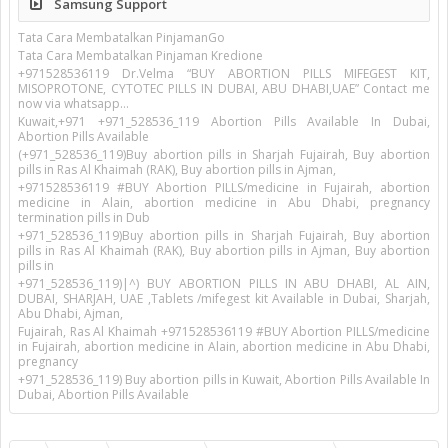
Samsung Support
Tata Cara Membatalkan PinjamanGo
Tata Cara Membatalkan Pinjaman Kredione
+971528536119 Dr.Velma “BUY ABORTION PILLS MIFEGEST KIT,
MISOPROTONE, CYTOTEC PILLS IN DUBAI, ABU DHABI,UAE” Contact me
now via whatsapp…
Kuwait,+971 +971_528536_119 Abortion Pills Available In Dubai,
Abortion Pills Available
(+971_528536_119)Buy abortion pills in Sharjah Fujairah, Buy abortion
pills in Ras Al Khaimah (RAK), Buy abortion pills in Ajman,
+971528536119 #BUY Abortion PILLS/medicine in Fujairah, abortion
medicine in Alain, abortion medicine in Abu Dhabi, pregnancy
termination pills in Dub
+971_528536_119)Buy abortion pills in Sharjah Fujairah, Buy abortion
pills in Ras Al Khaimah (RAK), Buy abortion pills in Ajman, Buy abortion
pills in
+971_528536_119)|^) BUY ABORTION PILLS IN ABU DHABI, AL AIN,
DUBAI, SHARJAH, UAE ,Tablets /mifegest kit Available in Dubai, Sharjah,
Abu Dhabi, Ajman,
Fujairah, Ras Al Khaimah +971528536119 #BUY Abortion PILLS/medicine
in Fujairah, abortion medicine in Alain, abortion medicine in Abu Dhabi,
pregnancy
+971_528536_119) Buy abortion pills in Kuwait, Abortion Pills Available In
Dubai, Abortion Pills Available