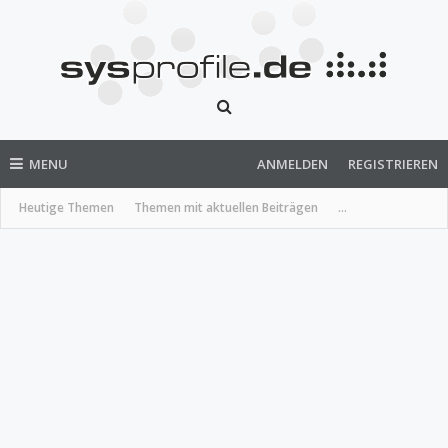
MENU
ANMELDEN
REGISTRIEREN
Heutige Themen
Themen mit aktuellen Beiträgen
...