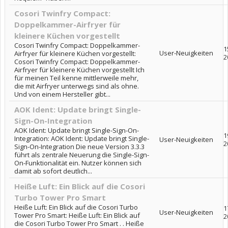
Cosori Twinfry Compact:
Doppelkammer-Airfryer für
kleinere Küchen vorgestellt
Cosori Twinfry Compact: Doppelkammer-
1
User-Neuigkeiten
Airfryer für kleinere Küchen vorgestellt:
2
Cosori Twinfry Compact: Doppelkammer-
Airfryer für kleinere Küchen vorgestellt Ich
für meinen Teil kenne mittlerweile mehr,
die mit Airfryer unterwegs sind als ohne.
Und von einem Hersteller gibt...
AOK Ident: Update bringt Single-
Sign-On-Integration
AOK Ident: Update bringt Single-Sign-On-
1
Integration: AOK Ident: Update bringt Single-
User-Neuigkeiten
2
Sign-On-Integration Die neue Version 3.3.3
führt als zentrale Neuerung die Single-Sign-
On-Funktionalität ein. Nutzer können sich
damit ab sofort deutlich...
Heiße Luft: Ein Blick auf die Cosori
Turbo Tower Pro Smart
Heiße Luft: Ein Blick auf die Cosori Turbo
1
User-Neuigkeiten
Tower Pro Smart: Heiße Luft: Ein Blick auf
2
die Cosori Turbo Tower Pro Smart . . Heiße