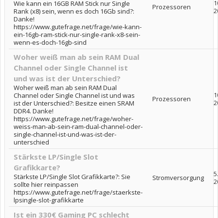
1
Wie kann ein 16GB RAM Stick nur Single
Prozessoren
2
Rank (x8) sein, wenn es doch 16Gb sind?:
Danke!
https://www.gutefrage.net/frage/wie-kann-
ein-16gb-ram-stick-nur-single-rank-x8-sein-
wenn-es-doch-16gb-sind
Woher weiß man ab sein RAM Dual
Channel oder Single Channel ist
und was ist der Unterschied?
Woher weiß man ab sein RAM Dual
1
Channel oder Single Channel ist und was
Prozessoren
2
ist der Unterschied?: Besitze einen SRAM
DDR4. Danke!
https://www.gutefrage.net/frage/woher-
weiss-man-ab-sein-ram-dual-channel-oder-
single-channel-ist-und-was-ist-der-
unterschied
Stärkste LP/Single Slot
Grafikkarte?
5
Stärkste LP/Single Slot Grafikkarte?: Sie
Stromversorgung
2
sollte hier reinpassen
https://www.gutefrage.net/frage/staerkste-
lpsingle-slot-grafikkarte
Ist ein 330€ Gaming PC schlecht