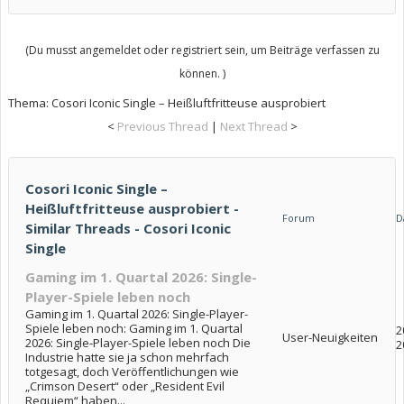
(Du musst angemeldet oder registriert sein, um Beiträge verfassen zu
können. )
Thema:
Cosori Iconic Single – Heißluftfritteuse ausprobiert
<
Previous Thread
|
Next Thread
>
Cosori Iconic Single –
Heißluftfritteuse ausprobiert -
Forum
D
Similar Threads - Cosori Iconic
Single
Gaming im 1. Quartal 2026: Single-
Player-Spiele leben noch
Gaming im 1. Quartal 2026: Single-Player-
Spiele leben noch: Gaming im 1. Quartal
2
User-Neuigkeiten
2026: Single-Player-Spiele leben noch Die
2
Industrie hatte sie ja schon mehrfach
totgesagt, doch Veröffentlichungen wie
„Crimson Desert“ oder „Resident Evil
Requiem“ haben...