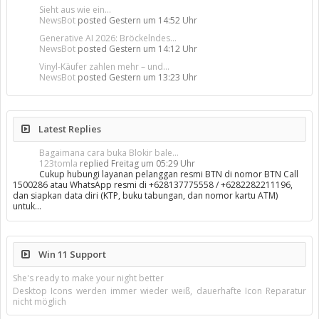
Sieht aus wie ein...
NewsBot
posted
Gestern um 14:52 Uhr
Generative AI 2026: Bröckelndes...
NewsBot
posted
Gestern um 14:12 Uhr
Vinyl-Käufer zahlen mehr – und...
NewsBot
posted
Gestern um 13:23 Uhr
Latest Replies
Bagaimana cara buka Blokir bale...
123tomla
replied
Freitag um 05:29 Uhr
Cukup hubungi layanan pelanggan resmi BTN di nomor BTN Call
1500286 atau WhatsApp resmi di +628137775558 / +6282282211196,
dan siapkan data diri (KTP, buku tabungan, dan nomor kartu ATM)
untuk…
Win 11 Support
She's ready to make your night better
Desktop Icons werden immer wieder weiß, dauerhafte Icon Reparatur
nicht möglich