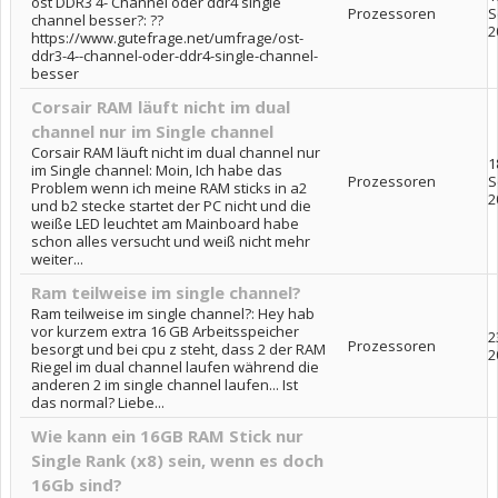
ost DDR3 4- Channel oder ddr4 single
Prozessoren
S
channel besser?: ??
2
https://www.gutefrage.net/umfrage/ost-
ddr3-4--channel-oder-ddr4-single-channel-
besser
Corsair RAM läuft nicht im dual
channel nur im Single channel
Corsair RAM läuft nicht im dual channel nur
1
im Single channel: Moin, Ich habe das
Prozessoren
S
Problem wenn ich meine RAM sticks in a2
2
und b2 stecke startet der PC nicht und die
weiße LED leuchtet am Mainboard habe
schon alles versucht und weiß nicht mehr
weiter...
Ram teilweise im single channel?
Ram teilweise im single channel?: Hey hab
vor kurzem extra 16 GB Arbeitsspeicher
2
Prozessoren
besorgt und bei cpu z steht, dass 2 der RAM
2
Riegel im dual channel laufen während die
anderen 2 im single channel laufen... Ist
das normal? Liebe...
Wie kann ein 16GB RAM Stick nur
Single Rank (x8) sein, wenn es doch
16Gb sind?