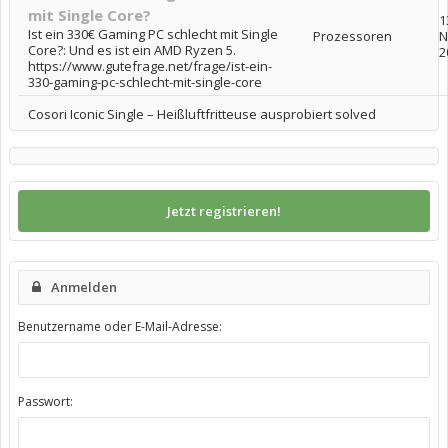
mit Single Core?
1
Ist ein 330€ Gaming PC schlecht mit Single
Prozessoren
N
Core?: Und es ist ein AMD Ryzen 5.
2
https://www.gutefrage.net/frage/ist-ein-
330-gaming-pc-schlecht-mit-single-core
Cosori Iconic Single – Heißluftfritteuse ausprobiert solved
Jetzt registrieren!
Anmelden
Benutzername oder E-Mail-Adresse:
Passwort: