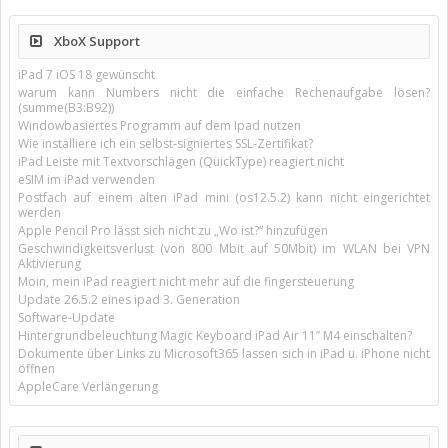
XboX Support
iPad 7 iOS 18 gewünscht
warum kann Numbers nicht die einfache Rechenaufgabe lösen?
(summe(B3:B92))
Windowbasiertes Programm auf dem Ipad nutzen
Wie installiere ich ein selbst-signiertes SSL-Zertifikat?
iPad Leiste mit Textvorschlägen (QuickType) reagiert nicht
eSIM im iPad verwenden
Postfach auf einem alten iPad mini (os12.5.2) kann nicht eingerichtet
werden
Apple Pencil Pro lässt sich nicht zu „Wo ist?“ hinzufügen
Geschwindigkeitsverlust (von 800 Mbit auf 50Mbit) im WLAN bei VPN
Aktivierung
Moin, mein iPad reagiert nicht mehr auf die fingersteuerung
Update 26.5.2 eines ipad 3. Generation
Software-Update
Hintergrundbeleuchtung Magic Keyboard iPad Air 11’’ M4 einschalten?
Dokumente über Links zu Microsoft365 lassen sich in iPad u. iPhone nicht
öffnen
AppleCare Verlängerung