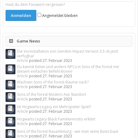
Hast du dein Passwort vergessen?
Angemeldet bleiben
Game News
Die Vorinstallation von Genshin Impact Version 3.5 ist jetzt
verfügbar
Article
posted
27. Februar 2023
Du kannst Kelvin und andere NPCs in Sons of the forest mit
diesem einfachen Befehl klonen
Article
posted
27. Februar 2023
Wachsen Sons of the forest-Bäume nach?
Article
posted
27. Februar 2023
Sons of the forest Modern Axe Standort
Article
posted
27. Februar 2023
Ist Hogwarts-Legacy ein Mehrspieler-Spiel?
Article
posted
27. Februar 2023
Hogwarts Legacy Black Familienmotto erklärt
Article
posted
27. Februar 2023
Sons of the forest Bauanleitung - wie man seine Basis baut
Article
posted
27. Februar 2023