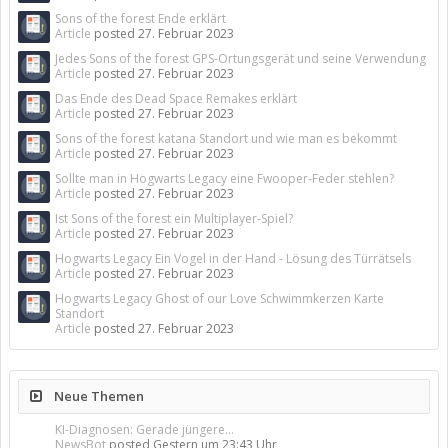
Sons of the forest Ende erklärt
Article
posted
27. Februar 2023
Jedes Sons of the forest GPS-Ortungsgerät und seine Verwendung
Article
posted
27. Februar 2023
Das Ende des Dead Space Remakes erklärt
Article
posted
27. Februar 2023
Sons of the forest katana Standort und wie man es bekommt
Article
posted
27. Februar 2023
Sollte man in Hogwarts Legacy eine Fwooper-Feder stehlen?
Article
posted
27. Februar 2023
Ist Sons of the forest ein Multiplayer-Spiel?
Article
posted
27. Februar 2023
Hogwarts Legacy Ein Vogel in der Hand - Lösung des Türrätsels
Article
posted
27. Februar 2023
Hogwarts Legacy Ghost of our Love Schwimmkerzen Karte
Standort
Article
posted
27. Februar 2023
Neue Themen
KI-Diagnosen: Gerade jüngere...
NewsBot
posted
Gestern um 23:43 Uhr