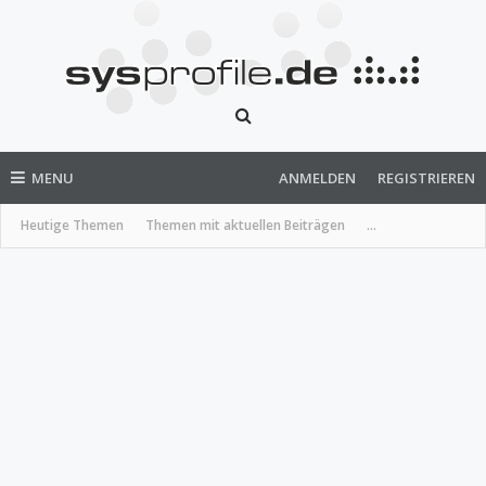
MENU
ANMELDEN
REGISTRIEREN
Heutige Themen
Themen mit aktuellen Beiträgen
...