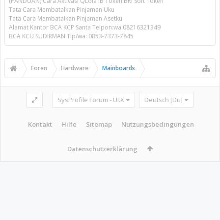
(PANDUAN) Cara Aktivasi QLola IB Token BRI Soft Token
Tata Cara Membatalkan Pinjaman Uku
Tata Cara Membatalkan Pinjaman Asetku
Alamat Kantor BCA KCP Santa Telpon:wa 08216321349
BCA KCU SUDIRMAN.Tlp/wa: 0853-7373-7845
Foren
Hardware
Mainboards
SysProfile Forum - UI.X
Deutsch [Du]
Kontakt
Hilfe
Sitemap
Nutzungsbedingungen
Datenschutzerklärung