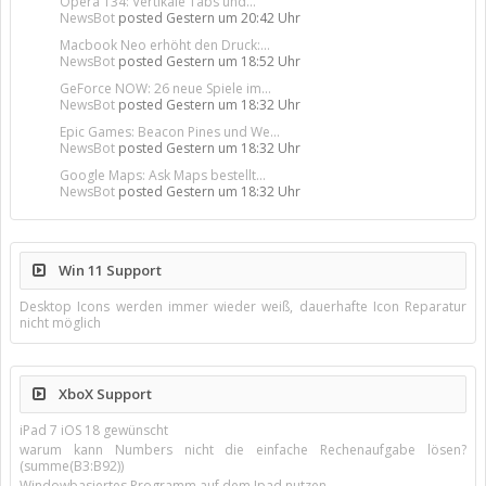
Opera 134: Vertikale Tabs und...
NewsBot
posted
Gestern um 20:42 Uhr
Macbook Neo erhöht den Druck:...
NewsBot
posted
Gestern um 18:52 Uhr
GeForce NOW: 26 neue Spiele im...
NewsBot
posted
Gestern um 18:32 Uhr
Epic Games: Beacon Pines und We...
NewsBot
posted
Gestern um 18:32 Uhr
Google Maps: Ask Maps bestellt...
NewsBot
posted
Gestern um 18:32 Uhr
Win 11 Support
Desktop Icons werden immer wieder weiß, dauerhafte Icon Reparatur
nicht möglich
XboX Support
iPad 7 iOS 18 gewünscht
warum kann Numbers nicht die einfache Rechenaufgabe lösen?
(summe(B3:B92))
Windowbasiertes Programm auf dem Ipad nutzen