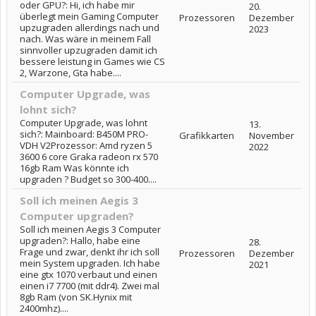
oder GPU?: Hi, ich habe mir
20.
überlegt mein Gaming Computer
Prozessoren
Dezember
upzugraden allerdings nach und
2023
nach. Was wäre in meinem Fall
sinnvoller upzugraden damit ich
bessere leistung in Games wie CS
2, Warzone, Gta habe....
Computer Upgrade, was
lohnt sich?
Computer Upgrade, was lohnt
13.
sich?: Mainboard: B450M PRO-
Grafikkarten
November
VDH V2Prozessor: Amd ryzen 5
2022
3600 6 core Graka radeon rx 570
16gb Ram Was könnte ich
upgraden ? Budget so 300-400....
Soll ich meinen Aegis 3
Computer upgraden?
Soll ich meinen Aegis 3 Computer
upgraden?: Hallo, habe eine
28.
Frage und zwar, denkt ihr ich soll
Prozessoren
Dezember
mein System upgraden. Ich habe
2021
eine gtx 1070 verbaut und einen
einen i7 7700 (mit ddr4). Zwei mal
8gb Ram (von SK.Hynix mit
2400mhz)....