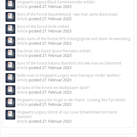
Hogwarts Legacy Black Familienmotto erklärt
Article
posted
27. Februar 2023
Sons of the forest Bauanleitung - wie man seine Basis baut
Article
posted
27. Februar 2023
Sons of the forest Ende erklärt
Article
posted
27. Februar 2023
Jedes Sons of the forest GPS-Ortungsgerät und seine Verwendung
Article
posted
27. Februar 2023
Das Ende des Dead Space Remakes erklärt
Article
posted
27. Februar 2023
Sons of the forest katana Standort und wie man es bekommt
Article
posted
27. Februar 2023
Sollte man in Hogwarts Legacy eine Fwooper-Feder stehlen?
Article
posted
27. Februar 2023
Ist Sons of the forest ein Multiplayer-Spiel?
Article
posted
27. Februar 2023
Hogwarts Legacy Ein Vogel in der Hand - Lösung des Türrätsels
Article
posted
27. Februar 2023
Hogwarts Legacy Ghost of our Love Schwimmkerzen Karte
Standort
Article
posted
27. Februar 2023