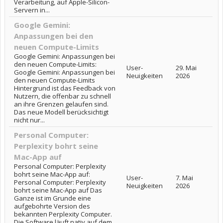
Verarbeitung, auf Apple-Silicon-
Servern in...
Google Gemini:
Anpassungen bei den
neuen Compute-Limits
Google Gemini: Anpassungen bei
den neuen Compute-Limits:
User-
29. Mai
Google Gemini: Anpassungen bei
Neuigkeiten
2026
den neuen Compute-Limits
Hintergrund ist das Feedback von
Nutzern, die offenbar zu schnell
an ihre Grenzen gelaufen sind.
Das neue Modell berücksichtigt
nicht nur...
Personal Computer:
Perplexity bohrt seine
Mac-App auf
Personal Computer: Perplexity
bohrt seine Mac-App auf:
User-
7. Mai
Personal Computer: Perplexity
Neuigkeiten
2026
bohrt seine Mac-App auf Das
Ganze ist im Grunde eine
aufgebohrte Version des
bekannten Perplexity Computer.
Die Software läuft nativ auf dem