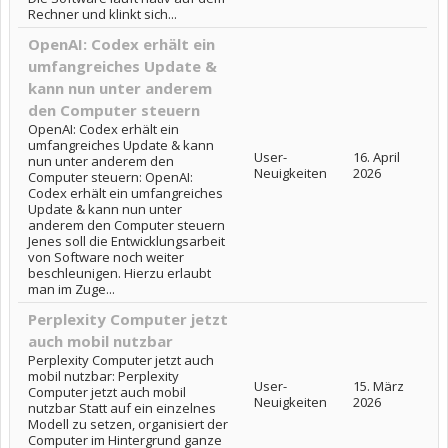
Rechner und klinkt sich...
OpenAI: Codex erhält ein
umfangreiches Update &
kann nun unter anderem
den Computer steuern
OpenAI: Codex erhält ein
umfangreiches Update & kann
User-
16. April
nun unter anderem den
Neuigkeiten
2026
Computer steuern: OpenAI:
Codex erhält ein umfangreiches
Update & kann nun unter
anderem den Computer steuern
Jenes soll die Entwicklungsarbeit
von Software noch weiter
beschleunigen. Hierzu erlaubt
man im Zuge...
Perplexity Computer jetzt
auch mobil nutzbar
Perplexity Computer jetzt auch
mobil nutzbar: Perplexity
User-
15. März
Computer jetzt auch mobil
Neuigkeiten
2026
nutzbar Statt auf ein einzelnes
Modell zu setzen, organisiert der
Computer im Hintergrund ganze