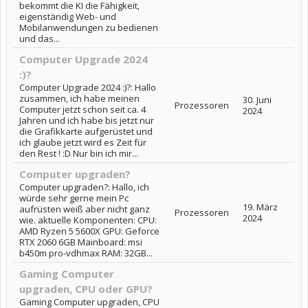
bekommt die KI die Fähigkeit,
eigenständig Web- und
Mobilanwendungen zu bedienen
und das...
Computer Upgrade 2024
:)?
Computer Upgrade 2024 :)?: Hallo
zusammen, ich habe meinen
30. Juni
Prozessoren
Computer jetzt schon seit ca. 4
2024
Jahren und ich habe bis jetzt nur
die Grafikkarte aufgerüstet und
ich glaube jetzt wird es Zeit für
den Rest ! :D Nur bin ich mir...
Computer upgraden?
Computer upgraden?: Hallo, ich
würde sehr gerne mein Pc
19. März
aufrüsten weiß aber nicht ganz
Prozessoren
2024
wie. aktuelle Komponenten: CPU:
AMD Ryzen 5 5600X GPU: Geforce
RTX 2060 6GB Mainboard: msi
b450m pro-vdhmax RAM: 32GB...
Gaming Computer
upgraden, CPU oder GPU?
Gaming Computer upgraden, CPU