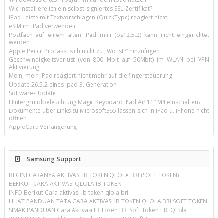
Wie installiere ich ein selbst-signiertes SSL-Zertifikat?
iPad Leiste mit Textvorschlägen (QuickType) reagiert nicht
eSIM im iPad verwenden
Postfach auf einem alten iPad mini (os12.5.2) kann nicht eingerichtet
werden
Apple Pencil Pro lässt sich nicht zu „Wo ist?“ hinzufügen
Geschwindigkeitsverlust (von 800 Mbit auf 50Mbit) im WLAN bei VPN
Aktivierung
Moin, mein iPad reagiert nicht mehr auf die fingersteuerung
Update 26.5.2 eines ipad 3. Generation
Software-Update
Hintergrundbeleuchtung Magic Keyboard iPad Air 11’’ M4 einschalten?
Dokumente über Links zu Microsoft365 lassen sich in iPad u. iPhone nicht
öffnen
AppleCare Verlängerung
Samsung Support
BEGINI CARANYA AKTIVASI IB TOKEN QLOLA BRI (SOFT TOKEN)
BERIKUT CARA AKTIVASI QLOLA IB TOKEN
INFO Berikut Cara aktivasi ib token qlola bri
LIHAT PANDUAN TATA CARA AKTIVASI IB TOKEN QLOLA BRI SOFT TOKEN
SIMAK PANDUAN Cara Aktivasi IB Token BRI Soft Token BRI QLola