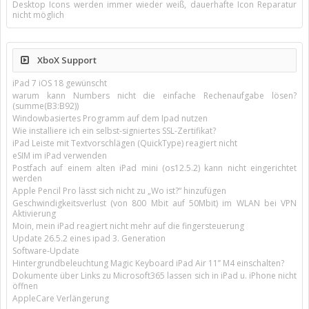
Desktop Icons werden immer wieder weiß, dauerhafte Icon Reparatur
nicht möglich
XboX Support
iPad 7 iOS 18 gewünscht
warum kann Numbers nicht die einfache Rechenaufgabe lösen?
(summe(B3:B92))
Windowbasiertes Programm auf dem Ipad nutzen
Wie installiere ich ein selbst-signiertes SSL-Zertifikat?
iPad Leiste mit Textvorschlägen (QuickType) reagiert nicht
eSIM im iPad verwenden
Postfach auf einem alten iPad mini (os12.5.2) kann nicht eingerichtet
werden
Apple Pencil Pro lässt sich nicht zu „Wo ist?“ hinzufügen
Geschwindigkeitsverlust (von 800 Mbit auf 50Mbit) im WLAN bei VPN
Aktivierung
Moin, mein iPad reagiert nicht mehr auf die fingersteuerung
Update 26.5.2 eines ipad 3. Generation
Software-Update
Hintergrundbeleuchtung Magic Keyboard iPad Air 11’’ M4 einschalten?
Dokumente über Links zu Microsoft365 lassen sich in iPad u. iPhone nicht
öffnen
AppleCare Verlängerung