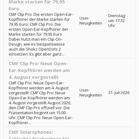
Marke starten für 79,95
Euro
CMF Clip Pro: Die ersten Open-Ear-
Dienstag
User-
Kopfhörer der Marke starten für
um 17:32
Neuigkeiten
79,95 Euro: CMF Clip Pro: Die
Uhr
ersten Open-Ear-Kopfhörer der
Marke starten für 79,95 Euro
Dabei nutzt man ein Clip-On-
Design, wie es beispielsweise
auch die Shokz OpenDots 2
einsetzen. Es gibt aber ganz...
CMF Clip Pro: Neue Open-
Ear-Kopfhörer werden am
4. August vorgestellt
CMF Clip Pro: Neue Open-Ear-
Kopfhörer werden am 4. August
User-
31. Juli 2026
vorgestellt: CMF Clip Pro: Neue
Neuigkeiten
Open-Ear-Kopfhörer werden am
4. August vorgestellt August 2026,
den CMF Clip Pro offiziell vor. Die
Präsentation beginnt um 15:00
Uhr. CMF Clip Pro: Neue Open-Ear-
Kopfhörer...
CMF Smartphones:
Schlechte Nachrichten für