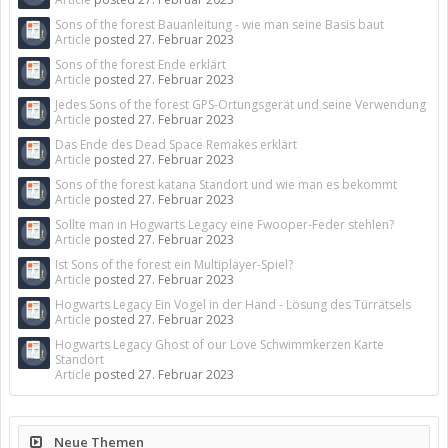
Sons of the forest Bauanleitung - wie man seine Basis baut
Article
posted
27. Februar 2023
Sons of the forest Ende erklärt
Article
posted
27. Februar 2023
Jedes Sons of the forest GPS-Ortungsgerät und seine Verwendung
Article
posted
27. Februar 2023
Das Ende des Dead Space Remakes erklärt
Article
posted
27. Februar 2023
Sons of the forest katana Standort und wie man es bekommt
Article
posted
27. Februar 2023
Sollte man in Hogwarts Legacy eine Fwooper-Feder stehlen?
Article
posted
27. Februar 2023
Ist Sons of the forest ein Multiplayer-Spiel?
Article
posted
27. Februar 2023
Hogwarts Legacy Ein Vogel in der Hand - Lösung des Türrätsels
Article
posted
27. Februar 2023
Hogwarts Legacy Ghost of our Love Schwimmkerzen Karte
Standort
Article
posted
27. Februar 2023
Neue Themen