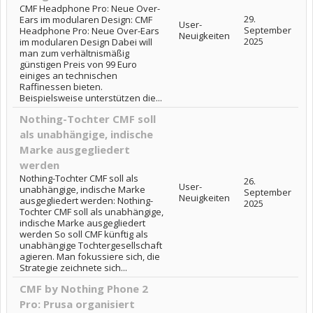
CMF Headphone Pro: Neue Over-
29.
Ears im modularen Design: CMF
User-
September
Headphone Pro: Neue Over-Ears
Neuigkeiten
2025
im modularen Design Dabei will
man zum verhältnismäßig
günstigen Preis von 99 Euro
einiges an technischen
Raffinessen bieten.
Beispielsweise unterstützen die...
Nothing-Tochter CMF soll
als unabhängige, indische
Marke ausgegliedert
werden
Nothing-Tochter CMF soll als
26.
User-
unabhängige, indische Marke
September
Neuigkeiten
ausgegliedert werden: Nothing-
2025
Tochter CMF soll als unabhängige,
indische Marke ausgegliedert
werden So soll CMF künftig als
unabhängige Tochtergesellschaft
agieren. Man fokussiere sich, die
Strategie zeichnete sich...
CMF by Nothing Phone 2
Pro: Prusa organisiert