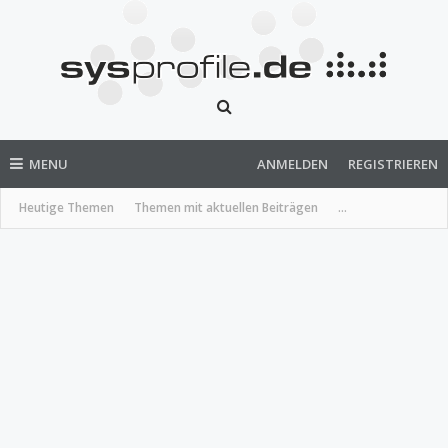
MENU
ANMELDEN
REGISTRIEREN
Heutige Themen
Themen mit aktuellen Beiträgen
...