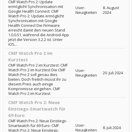
CMF Watch Pro 2: Update
ermöglicht Synchronisation mit
User-
8. August
Google Health Connect: CMF
Neuigkeiten
2024
Watch Pro 2: Update ermöglicht
Synchronisation mit Google
Health Connect Die Firmware
erreicht damit den neuen Stand
1.0.0.51, während die Android-App
jetzt die Version 3.2.2 ist. Unter
iOS...
CMF Watch Pro 2 im
Kurztest
CMF Watch Pro 2 im Kurztest: CMF
Watch Pro 2 im Kurztest Die CMF
User-
20. Juli 2024
Watch Pro 2 soll genau dies
Neuigkeiten
bieten. Doch freilich müsst ihr zu
diesem Preis auch einige
Kompromisse eingehen. CMF
Watch Pro 2 im Kurztest
CMF Watch Pro 2: Neue
Einstiegs-Smartwatch für
69 Euro
CMF Watch Pro 2: Neue Einstiegs-
User-
Smartwatch für 69 Euro: CMF
8. Juli 2024
Neuigkeiten
Watch Pro 2: Neue Einstiegs-