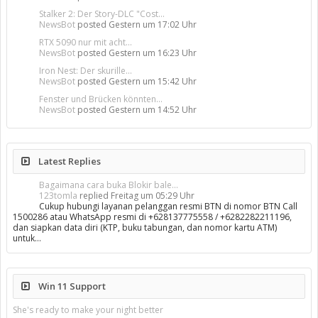
Stalker 2: Der Story-DLC "Cost...
NewsBot
posted
Gestern um 17:02 Uhr
RTX 5090 nur mit acht...
NewsBot
posted
Gestern um 16:23 Uhr
Iron Nest: Der skurille...
NewsBot
posted
Gestern um 15:42 Uhr
Fenster und Brücken könnten...
NewsBot
posted
Gestern um 14:52 Uhr
Latest Replies
Bagaimana cara buka Blokir bale...
123tomla
replied
Freitag um 05:29 Uhr
Cukup hubungi layanan pelanggan resmi BTN di nomor BTN Call
1500286 atau WhatsApp resmi di +628137775558 / +6282282211196,
dan siapkan data diri (KTP, buku tabungan, dan nomor kartu ATM)
untuk…
Win 11 Support
She's ready to make your night better