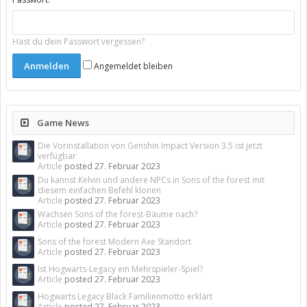
Hast du dein Passwort vergessen?
Angemeldet bleiben
Game News
Die Vorinstallation von Genshin Impact Version 3.5 ist jetzt
verfügbar
Article
posted
27. Februar 2023
Du kannst Kelvin und andere NPCs in Sons of the forest mit
diesem einfachen Befehl klonen
Article
posted
27. Februar 2023
Wachsen Sons of the forest-Bäume nach?
Article
posted
27. Februar 2023
Sons of the forest Modern Axe Standort
Article
posted
27. Februar 2023
Ist Hogwarts-Legacy ein Mehrspieler-Spiel?
Article
posted
27. Februar 2023
Hogwarts Legacy Black Familienmotto erklärt
Article
posted
27. Februar 2023