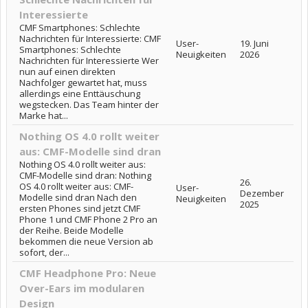
Interessierte
CMF Smartphones: Schlechte
Nachrichten für Interessierte: CMF
User-
19. Juni
Smartphones: Schlechte
Neuigkeiten
2026
Nachrichten für Interessierte Wer
nun auf einen direkten
Nachfolger gewartet hat, muss
allerdings eine Enttäuschung
wegstecken. Das Team hinter der
Marke hat...
Nothing OS 4.0 rollt weiter
aus: CMF-Modelle sind dran
Nothing OS 4.0 rollt weiter aus:
CMF-Modelle sind dran: Nothing
26.
OS 4.0 rollt weiter aus: CMF-
User-
Dezember
Modelle sind dran Nach den
Neuigkeiten
2025
ersten Phones sind jetzt CMF
Phone 1 und CMF Phone 2 Pro an
der Reihe. Beide Modelle
bekommen die neue Version ab
sofort, der...
CMF Headphone Pro: Neue
Over-Ears im modularen
Design