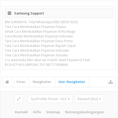
Samsung Support
BNI SURABAYA -Telp/WhatsApp:(0821)8556-9202-
Tata Cara Membatalkan Pinjaman Finplus
Simak Cara Membatalkan Pinjaman Artha Niaga
Cara Mudah Membatalkan Pinjaman Indosaku
Tips Cara Membatalkan Pinjaman Dana Prima
Tata Cara Membatalkan Pinjaman Rupiah Cepat
Tata Cara Membatalkan Pinjaman Indosaku
Tata Cara Membatalkan Pinjaman Solusiku
Cra atasi buka blkir akun ws mobile Salah Password 3 kali
BCA KCP KAS LIMPUNG TLP 081717899866
Foren
Neuigkeiten
User-Neuigkeiten
SysProfile Forum - UI.X
Deutsch [Du]
Kontakt
Hilfe
Sitemap
Nutzungsbedingungen