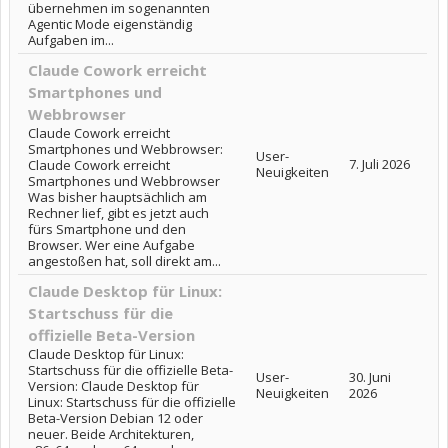
übernehmen im sogenannten
Agentic Mode eigenständig
Aufgaben im...
Claude Cowork erreicht
Smartphones und
Webbrowser
Claude Cowork erreicht
Smartphones und Webbrowser:
User-
7. Juli 2026
Claude Cowork erreicht
Neuigkeiten
Smartphones und Webbrowser
Was bisher hauptsächlich am
Rechner lief, gibt es jetzt auch
fürs Smartphone und den
Browser. Wer eine Aufgabe
angestoßen hat, soll direkt am...
Claude Desktop für Linux:
Startschuss für die
offizielle Beta-Version
Claude Desktop für Linux:
Startschuss für die offizielle Beta-
User-
30. Juni
Version: Claude Desktop für
Neuigkeiten
2026
Linux: Startschuss für die offizielle
Beta-Version Debian 12 oder
neuer. Beide Architekturen,