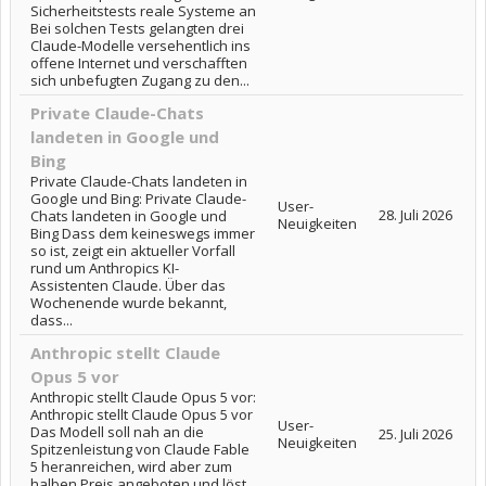
Sicherheitstests reale Systeme an
Bei solchen Tests gelangten drei
Claude-Modelle versehentlich ins
offene Internet und verschafften
sich unbefugten Zugang zu den...
Private Claude-Chats
landeten in Google und
Bing
Private Claude-Chats landeten in
Google und Bing: Private Claude-
User-
28. Juli 2026
Chats landeten in Google und
Neuigkeiten
Bing Dass dem keineswegs immer
so ist, zeigt ein aktueller Vorfall
rund um Anthropics KI-
Assistenten Claude. Über das
Wochenende wurde bekannt,
dass...
Anthropic stellt Claude
Opus 5 vor
Anthropic stellt Claude Opus 5 vor:
Anthropic stellt Claude Opus 5 vor
User-
Das Modell soll nah an die
25. Juli 2026
Neuigkeiten
Spitzenleistung von Claude Fable
5 heranreichen, wird aber zum
halben Preis angeboten und löst