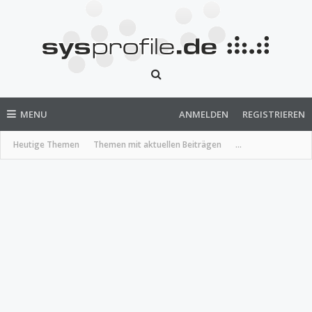
MENU
ANMELDEN
REGISTRIEREN
Heutige Themen
Themen mit aktuellen Beiträgen
...