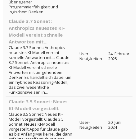
überlegener
Programmierfähigkeit und
logischem Denken...
Claude 3.7 Sonnet:
Anthropics neuestes KI-
Modell vereint schnelle
Antworten mit...
Claude 3.7 Sonnet: Anthropics
neuestes KI-Modell vereint
User-
24. Februar
schnelle Antworten mit...: Claude
Neuigkeiten
2025
3.7 Sonnet: Anthropics neuestes
KI-Modell vereint schnelle
Antworten mit tiefgehendem
Denken Es handelt sich dabei um
ein hybrides Reasoning-Modell,
das zwei wesentliche
Funktionsweisen in...
Claude 3.5 Sonnet: Neues
KI-Modell vorgestellt
Claude 3.5 Sonnet: Neues KI-
Modell vorgestellt: Claude 3.5
User-
20. Juni
Sonnet: Neues KI-Modell
Neuigkeiten
2024
vorgestellt Apps für Claude gab
es bis Anfang Mai keine, die dann