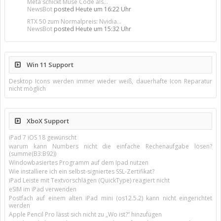
Meta schickt Muse Code als...
NewsBot
posted
Heute um 16:22 Uhr
RTX 50 zum Normalpreis: Nvidia...
NewsBot
posted
Heute um 15:32 Uhr
Win 11 Support
Desktop Icons werden immer wieder weiß, dauerhafte Icon Reparatur
nicht möglich
XboX Support
iPad 7 iOS 18 gewünscht
warum kann Numbers nicht die einfache Rechenaufgabe lösen?
(summe(B3:B92))
Windowbasiertes Programm auf dem Ipad nutzen
Wie installiere ich ein selbst-signiertes SSL-Zertifikat?
iPad Leiste mit Textvorschlägen (QuickType) reagiert nicht
eSIM im iPad verwenden
Postfach auf einem alten iPad mini (os12.5.2) kann nicht eingerichtet
werden
Apple Pencil Pro lässt sich nicht zu „Wo ist?“ hinzufügen