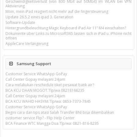
Geschwindigkeitsverlust (von 800 Mbit auf 50Mbit) im WLAN bei VPN
Aktivierung
Moin, mein iPad reagiert nicht mehr auf die fingersteuerung
Update 26.5.2 eines ipad 3. Generation
Software-Update
Hintergrundbeleuchtung Magic Keyboard iPad Air 11’’ M4 einschalten?
Dokumente über Links zu Microsoft365 lassen sich in iPad u. iPhone nicht
öffnen
AppleCare Verlängerung
Samsung Support
Customer Service WhatsApp GoPay
Call Center Gopay melayani 24jam
Cara melakukan reschedule tiket pesawat batik air?
BCA KCU DAAN MOGOT.Tlp/wa.08218168235
Call Center Gopay melayani 24jam
BCA KCU WAHID HASYIM.Tlp/wa: 0853-7373-7845
Customer Service WhatsApp GoPay
Begini cara dan tips atasi Salah Transfer BNI bisa dikembalikan
customer service Flip? - Flip Help Center
BCA Finance WTC Mangga Dua.Tlp/wa: 0821-816-8235