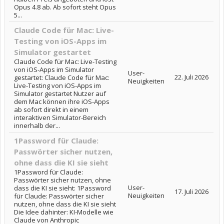
Opus 4.8 ab. Ab sofort steht Opus
5...
Claude Code für Mac: Live-
Testing von iOS-Apps im
Simulator gestartet
Claude Code für Mac: Live-Testing
von iOS-Apps im Simulator
User-
22. Juli 2026
gestartet: Claude Code für Mac:
Neuigkeiten
Live-Testing von iOS-Apps im
Simulator gestartet Nutzer auf
dem Mac können ihre iOS-Apps
ab sofort direkt in einem
interaktiven Simulator-Bereich
innerhalb der...
1Password für Claude:
Passwörter sicher nutzen,
ohne dass die KI sie sieht
1Password für Claude:
Passwörter sicher nutzen, ohne
User-
dass die KI sie sieht: 1Password
17. Juli 2026
Neuigkeiten
für Claude: Passwörter sicher
nutzen, ohne dass die KI sie sieht
Die Idee dahinter: KI-Modelle wie
Claude von Anthropic