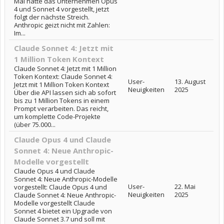
Mai hatte das Unternehmen Opus
4 und Sonnet 4 vorgestellt, jetzt
folgt der nächste Streich.
Anthropic geizt nicht mit Zahlen:
Im...
Claude Sonnet 4: Jetzt mit
1 Million Token Kontext
Claude Sonnet 4: Jetzt mit 1 Million
Token Kontext: Claude Sonnet 4:
User-
13. August
Jetzt mit 1 Million Token Kontext
Neuigkeiten
2025
Über die API lassen sich ab sofort
bis zu 1 Million Tokens in einem
Prompt verarbeiten. Das reicht,
um komplette Code-Projekte
(über 75.000...
Claude Opus 4 und Claude
Sonnet 4: Neue Anthropic-
Modelle vorgestellt
Claude Opus 4 und Claude
Sonnet 4: Neue Anthropic-Modelle
User-
22. Mai
vorgestellt: Claude Opus 4 und
Neuigkeiten
2025
Claude Sonnet 4: Neue Anthropic-
Modelle vorgestellt Claude
Sonnet 4 bietet ein Upgrade von
Claude Sonnet 3.7 und soll mit