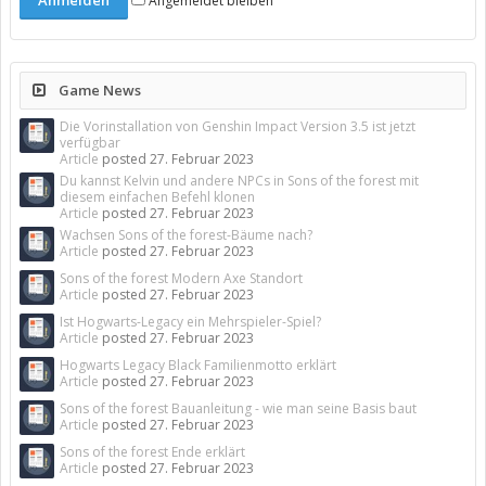
Angemeldet bleiben
Game News
Die Vorinstallation von Genshin Impact Version 3.5 ist jetzt
verfügbar
Article
posted
27. Februar 2023
Du kannst Kelvin und andere NPCs in Sons of the forest mit
diesem einfachen Befehl klonen
Article
posted
27. Februar 2023
Wachsen Sons of the forest-Bäume nach?
Article
posted
27. Februar 2023
Sons of the forest Modern Axe Standort
Article
posted
27. Februar 2023
Ist Hogwarts-Legacy ein Mehrspieler-Spiel?
Article
posted
27. Februar 2023
Hogwarts Legacy Black Familienmotto erklärt
Article
posted
27. Februar 2023
Sons of the forest Bauanleitung - wie man seine Basis baut
Article
posted
27. Februar 2023
Sons of the forest Ende erklärt
Article
posted
27. Februar 2023