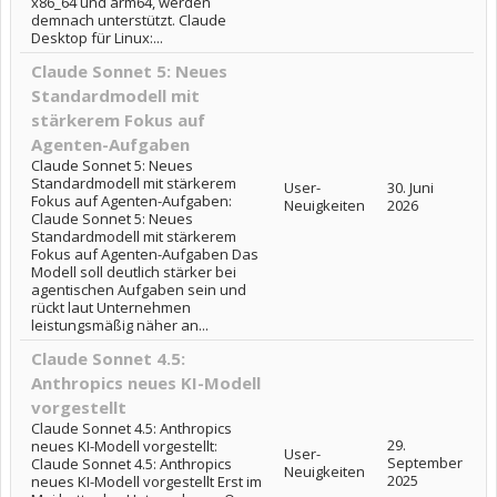
x86_64 und arm64, werden
demnach unterstützt. Claude
Desktop für Linux:...
Claude Sonnet 5: Neues
Standardmodell mit
stärkerem Fokus auf
Agenten-Aufgaben
Claude Sonnet 5: Neues
Standardmodell mit stärkerem
User-
30. Juni
Fokus auf Agenten-Aufgaben:
Neuigkeiten
2026
Claude Sonnet 5: Neues
Standardmodell mit stärkerem
Fokus auf Agenten-Aufgaben Das
Modell soll deutlich stärker bei
agentischen Aufgaben sein und
rückt laut Unternehmen
leistungsmäßig näher an...
Claude Sonnet 4.5:
Anthropics neues KI-Modell
vorgestellt
Claude Sonnet 4.5: Anthropics
29.
neues KI-Modell vorgestellt:
User-
September
Claude Sonnet 4.5: Anthropics
Neuigkeiten
2025
neues KI-Modell vorgestellt Erst im