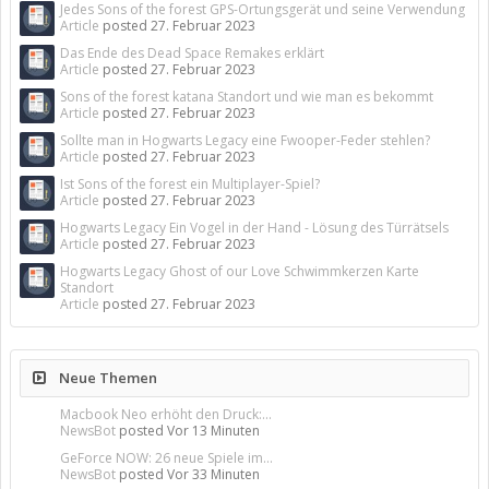
Jedes Sons of the forest GPS-Ortungsgerät und seine Verwendung
Article
posted
27. Februar 2023
Das Ende des Dead Space Remakes erklärt
Article
posted
27. Februar 2023
Sons of the forest katana Standort und wie man es bekommt
Article
posted
27. Februar 2023
Sollte man in Hogwarts Legacy eine Fwooper-Feder stehlen?
Article
posted
27. Februar 2023
Ist Sons of the forest ein Multiplayer-Spiel?
Article
posted
27. Februar 2023
Hogwarts Legacy Ein Vogel in der Hand - Lösung des Türrätsels
Article
posted
27. Februar 2023
Hogwarts Legacy Ghost of our Love Schwimmkerzen Karte
Standort
Article
posted
27. Februar 2023
Neue Themen
Macbook Neo erhöht den Druck:...
NewsBot
posted
Vor 13 Minuten
GeForce NOW: 26 neue Spiele im...
NewsBot
posted
Vor 33 Minuten