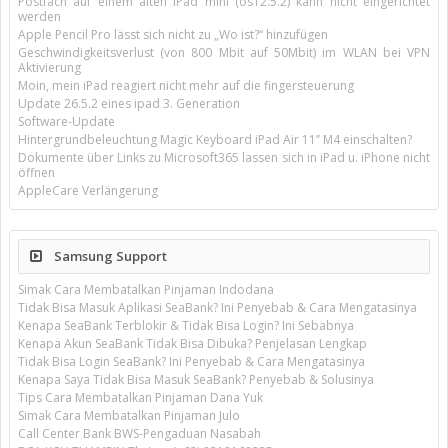
Postfach auf einem alten iPad mini (os12.5.2) kann nicht eingerichtet
werden
Apple Pencil Pro lässt sich nicht zu „Wo ist?“ hinzufügen
Geschwindigkeitsverlust (von 800 Mbit auf 50Mbit) im WLAN bei VPN
Aktivierung
Moin, mein iPad reagiert nicht mehr auf die fingersteuerung
Update 26.5.2 eines ipad 3. Generation
Software-Update
Hintergrundbeleuchtung Magic Keyboard iPad Air 11’’ M4 einschalten?
Dokumente über Links zu Microsoft365 lassen sich in iPad u. iPhone nicht
öffnen
AppleCare Verlängerung
Samsung Support
Simak Cara Membatalkan Pinjaman Indodana
Tidak Bisa Masuk Aplikasi SeaBank? Ini Penyebab & Cara Mengatasinya
Kenapa SeaBank Terblokir & Tidak Bisa Login? Ini Sebabnya
Kenapa Akun SeaBank Tidak Bisa Dibuka? Penjelasan Lengkap
Tidak Bisa Login SeaBank? Ini Penyebab & Cara Mengatasinya
Kenapa Saya Tidak Bisa Masuk SeaBank? Penyebab & Solusinya
Tips Cara Membatalkan Pinjaman Dana Yuk
Simak Cara Membatalkan Pinjaman Julo
Call Center Bank BWS-Pengaduan Nasabah