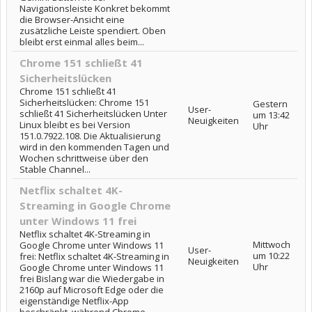
Navigationsleiste Konkret bekommt
die Browser-Ansicht eine
zusätzliche Leiste spendiert. Oben
bleibt erst einmal alles beim...
Chrome 151 schließt 41
Sicherheitslücken
Chrome 151 schließt 41
Sicherheitslücken: Chrome 151
Gestern
User-
schließt 41 Sicherheitslücken Unter
um 13:42
Neuigkeiten
Linux bleibt es bei Version
Uhr
151.0.7922.108. Die Aktualisierung
wird in den kommenden Tagen und
Wochen schrittweise über den
Stable Channel...
Netflix schaltet 4K-
Streaming in Google Chrome
unter Windows 11 frei
Netflix schaltet 4K-Streaming in
Mittwoch
Google Chrome unter Windows 11
User-
um 10:22
frei: Netflix schaltet 4K-Streaming in
Neuigkeiten
Uhr
Google Chrome unter Windows 11
frei Bislang war die Wiedergabe in
2160p auf Microsoft Edge oder die
eigenständige Netflix-App