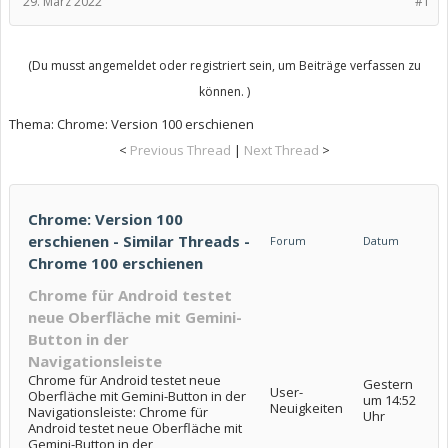
29. März 2022
#1
(Du musst angemeldet oder registriert sein, um Beiträge verfassen zu
können. )
Thema:
Chrome: Version 100 erschienen
<
Previous Thread
|
Next Thread
>
Chrome: Version 100
erschienen - Similar Threads -
Forum
Datum
Chrome 100 erschienen
Chrome für Android testet
neue Oberfläche mit Gemini-
Button in der
Navigationsleiste
Chrome für Android testet neue
Gestern
User-
Oberfläche mit Gemini-Button in der
um 14:52
Neuigkeiten
Navigationsleiste: Chrome für
Uhr
Android testet neue Oberfläche mit
Gemini-Button in der