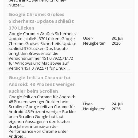
beschränkt, während Chrome-
Nutzer...
Google Chrome: Großes
Sicherheits-Update schließt
370 Lücken
Google Chrome: Großes Sicherheits-
User-
30. Juli
Update schließt 370 Lücken: Google
Neuigkeiten
2026
Chrome: Großes Sicherheits-Update
schließt 370 Lücken Das Update
bringt den Browser auf die
Versionsnummer 151.0.7922.71/.72
für Windows und Mac sowie auf
Version 151.0.7922.71 für Linux.....
Google feilt an Chrome für
Android: 48 Prozent weniger
Ruckler beim Scrollen
Google feilt an Chrome für Android:
48 Prozent weniger Ruckler beim
User-
24. Juli
Scrollen: Google feilt an Chrome für
Neuigkeiten
2026
Android: 48 Prozent weniger Ruckler
beim Scrollen Google hat laut
eigenen Aussagen in den letzten
drei Jahren intensiv an der
Performance von Chrome unter
Android...