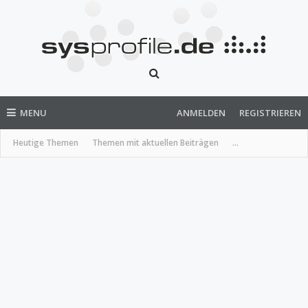
MENU
ANMELDEN
REGISTRIEREN
Heutige Themen
Themen mit aktuellen Beiträgen
...