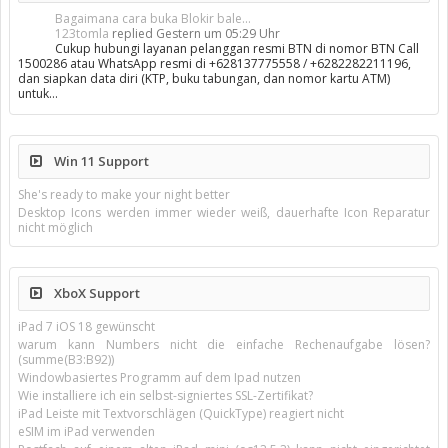
Bagaimana cara buka Blokir bale...
123tomla
replied
Gestern um 05:29 Uhr
Cukup hubungi layanan pelanggan resmi BTN di nomor BTN Call
1500286 atau WhatsApp resmi di +628137775558 / +6282282211196,
dan siapkan data diri (KTP, buku tabungan, dan nomor kartu ATM)
untuk…
Win 11 Support
She's ready to make your night better
Desktop Icons werden immer wieder weiß, dauerhafte Icon Reparatur
nicht möglich
XboX Support
iPad 7 iOS 18 gewünscht
warum kann Numbers nicht die einfache Rechenaufgabe lösen?
(summe(B3:B92))
Windowbasiertes Programm auf dem Ipad nutzen
Wie installiere ich ein selbst-signiertes SSL-Zertifikat?
iPad Leiste mit Textvorschlägen (QuickType) reagiert nicht
eSIM im iPad verwenden